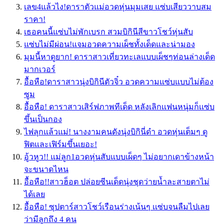
เลข4แล้วไง!ดาราตัวแม่อวดหุ่นมุมเสย แซ่บเสียววาบสม
ราคา!
เธอคนนี้แซ่บไม่พักเบรก สวมบิกินีสีขาวโชว์หุ่นสับ
แซ่บไม่มีผ่อน!แจมอวดความเผ็ชทั้งเด็ดและน่ามอง
มุมนี้หาดูยาก! ดาราสาวเที่ยวทะเลแบบเผ็ชๆท่อนล่างเด็ด
มากเวอร์
อื้อหือ!ดาราสาวนุ่งบิกินีตัวจิ๋ว อวดความแซ่บแบบไม่ต้อง
ซูม
อื้อหือ! ดาราสาวเสิร์ฟภาพทีเด็ด หลังเลิกเเฟนหนุ่มก็เเซ่บ
ขึ้นเป็นกอง
ไฟลุกแล้วแม่! นางงามคนดังนุ่งบิกินี่ดำ อวดหุ่นเต็มๆ ดู
ฟิตและเฟิร์มขึ้นเยอะ!
อู้วหูว!! แม่ลูก1อวดหุ่นสับแบบเผ็ดๆ ไม่อยากเดาข้างหน้า
จะขนาดไหน
อื้อหือ!!สาวฮ็อต ปล่อยซีนเด็ดนุ่งชุดว่ายน้ำละสายตาไม่
ได้เลย
อื้อหือ! ซุปตาร์สาวโชว์เรือนร่างเน้นๆ เเซ่บจนลืมไปเลย
ว่ามีลูกถึง 4 คน