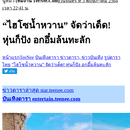
นู๋หมิว
(ทีมงาน TeeNee.Com)
วันจันทร์ ที่ 3 พฤษภาคม 2564
เวลา 22:41 น.
“ไฮโซน้ำหวาน” จัดว่าเด็ด!
หุ่นก็ปัง อกอึ๋มล้นทะลัก
หน้าแรกTeeNee
บันเทิงดารา ข่าวดารา, ข่าวบันเทิง
รูปดารา
ไทย
“ไฮโซน้ำหวาน” จัดว่าเด็ด! หุ่นก็ปัง อกอึ๋มล้นทะลัก
ข่าวดาราล่าสุด star.teenee.com
บันเทิงดารา entertain.teenee.com