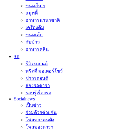
ขนมอื่น ๆ
สมูทตี้
อาหารนานาชาติ
เครื่องดื่ม
ขนมเค้ก
กับข้าว
อาหารคลีน
รถ
รีวิวรถยนต์
พริตตี้ มอเตอร์โชว์
ข่าวรถยนต์
ส่องรถดารา
รอบรู้เรื่องรถ
Socialnews
เป็นข่าว
ร่วมด้วยช่วยกัน
โพสของคนดัง
โพสของดารา