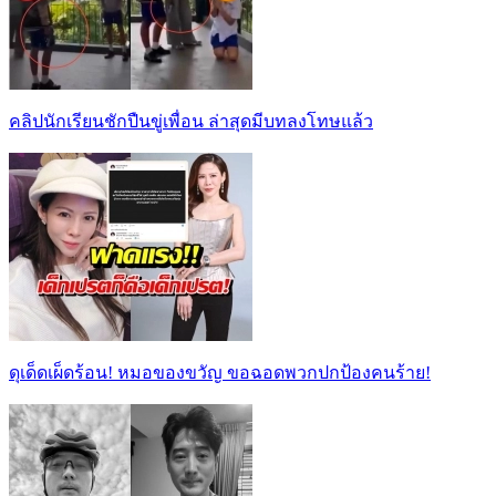
คลิปนักเรียนชักปืนขู่เพื่อน ล่าสุดมีบทลงโทษแล้ว
ดุเด็ดเผ็ดร้อน! หมอของขวัญ ขอฉอดพวกปกป้องคนร้าย!