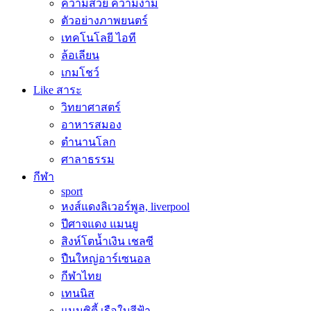
ความสวย ความงาม
ตัวอย่างภาพยนตร์
เทคโนโลยี ไอที
ล้อเลียน
เกมโชว์
Like สาระ
วิทยาศาสตร์
อาหารสมอง
ตำนานโลก
ศาลาธรรม
กีฬา
sport
หงส์แดงลิเวอร์พูล, liverpool
ปีศาจแดง แมนยู
สิงห์โตน้ำเงิน เชลซี
ปืนใหญ่อาร์เซนอล
กีฬาไทย
เทนนิส
แมนซิตี้ เรือใบสีฟ้า