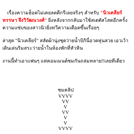
เรื่องความฮ็อตไม่เคยลดดีกรีเลยจริงๆ สำหรับ
"นิวเคลียร์
หรรษา จึงวิวัฒนวงศ์"
ยิ่งหลังจากกลับมาใช้สเตตัสโสดอีกครั้ง
ความแซ่บของสาวนิวยิ่งทวีความเดือดขึ้นเรื่อยๆ
ล่าสุด "นิวเคลียร์" สลัดผ้านุ่งชุดว่ายน้ำบิกินี่อวดหุ่นสวย เอวเว้า
เดินเล่นริมสระว่ายน้ำในห้องพักที่หัวหิน
งานนี้ทำเอาแฟนๆ แห่คอมเมนต์ชมกันถล่มทลาย!!เลยทีเดียว
ชมคลิป
VVVV
VV
V
VV
V
V
VVVV