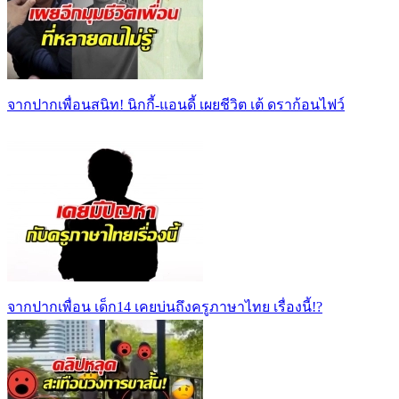
จากปากเพื่อนสนิท! นิกกี้-แอนดี้ เผยชีวิต เต้ ดราก้อนไฟว์
จากปากเพื่อน เด็ก14 เคยบ่นถึงครูภาษาไทย เรื่องนี้!?