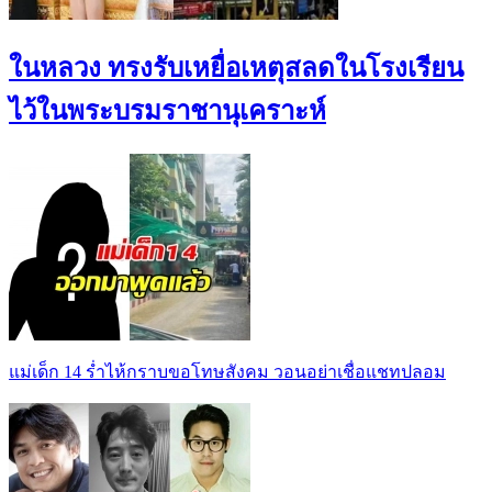
ในหลวง ทรงรับเหยื่อเหตุสลดในโรงเรียน
ไว้ในพระบรมราชานุเคราะห์
แม่เด็ก 14 ร่ำไห้กราบขอโทษสังคม วอนอย่าเชื่อแชทปลอม