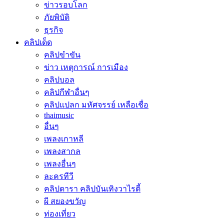
ข่าวรอบโลก
ภัยพิบัติ
ธุรกิจ
คลิปเด็ด
คลิปขำขัน
ข่าว เหตุการณ์ การเมือง
คลิปบอล
คลิปกีฬาอื่นๆ
คลิปแปลก มหัศจรรย์ เหลือเชื่อ
thaimusic
อื่นๆ
เพลงเกาหลี
เพลงสากล
เพลงอื่นๆ
ละครทีวี
คลิปดารา คลิปบันเทิงวาไรตี้
ผี สยองขวัญ
ท่องเที่ยว