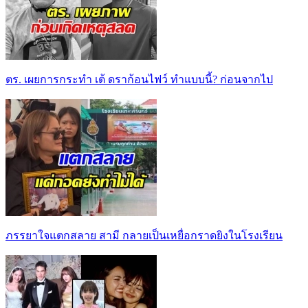
ตร. เผยการกระทำ เต้ ดราก้อนไฟว์ ทำแบบนี้? ก่อนจากไป
ภรรยาใจแตกสลาย สามี กลายเป็นเหยื่อกราดยิงในโรงเรียน