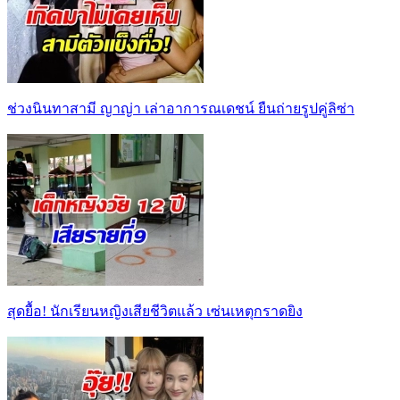
ช่วงนินทาสามี ญาญ่า เล่าอาการณเดชน์ ยืนถ่ายรูปคู่ลิซ่า
สุดยื้อ! นักเรียนหญิงเสียชีวิตแล้ว เซ่นเหตุกราดยิง