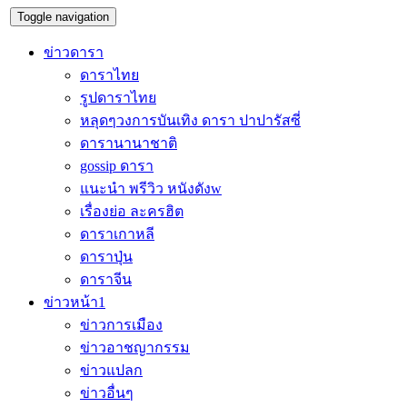
Toggle navigation
ข่าวดารา
ดาราไทย
รูปดาราไทย
หลุดๆวงการบันเทิง ดารา ปาปารัสซี่
ดารานานาชาติ
gossip ดารา
แนะนำ พรีวิว หนังดังw
เรื่องย่อ ละครฮิต
ดาราเกาหลี
ดาราปุ่น
ดาราจีน
ข่าวหน้า1
ข่าวการเมือง
ข่าวอาชญากรรม
ข่าวแปลก
ข่าวอื่นๆ