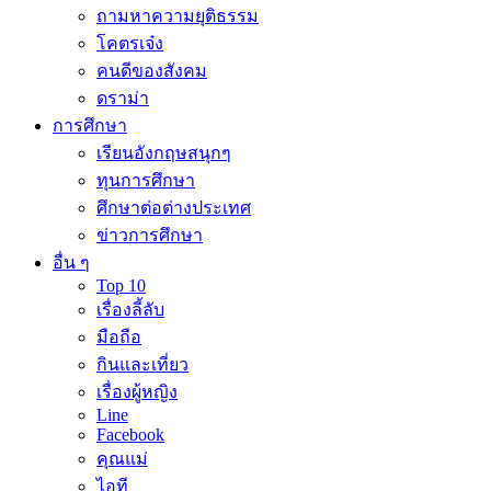
ถามหาความยุติธรรม
โคตรเจ๋ง
คนดีของสังคม
ดราม่า
การศึกษา
เรียนอังกฤษสนุกๆ
ทุนการศึกษา
ศึกษาต่อต่างประเทศ
ข่าวการศึกษา
อื่น ๆ
Top 10
เรื่องลี้ลับ
มือถือ
กินและเที่ยว
เรื่องผู้หญิง
Line
Facebook
คุณแม่
ไอที