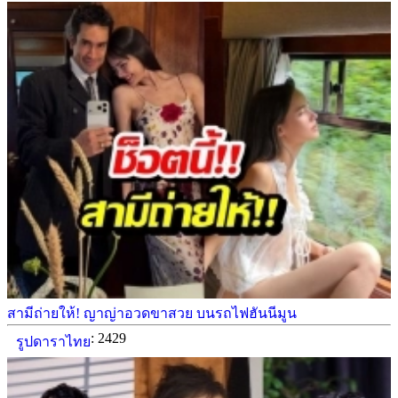
สามีถ่ายให้! ญาญ่าอวดขาสวย บนรถไฟฮันนีมูน
: 2429
รูปดาราไทย