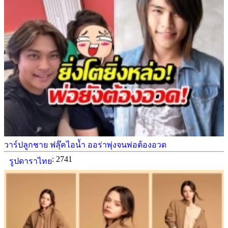
วาร์ปลูกชาย ฟลุ๊คไอน้ำ ออร่าพุ่งจนพ่อต้องอวด
: 2741
รูปดาราไทย