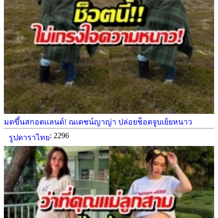
มดขึ้นสกอตแลนด์! ณเดชน์ญาญ่า ปล่อยช็อตจูบเย้ยหนาว
: 2296
รูปดาราไทย