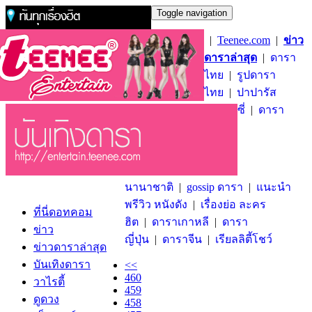
Toggle navigation
|
Teenee.com
|
ข่าว
ดาราล่าสุด
|
ดารา
ไทย
|
รูปดารา
ไทย
|
ปาปารัส
ซี่
|
ดารา
นานาชาติ
|
gossip ดารา
|
แนะนำ
พรีวิว หนังดัง
|
เรื่องย่อ ละคร
ที่นี่ดอทคอม
ฮิต
|
ดาราเกาหลี
|
ดารา
ข่าว
ญี่ปุ่น
|
ดาราจีน
|
เรียลลิตี้โชว์
ข่าวดาราล่าสุด
บันเทิงดารา
<<
460
วาไรตี้
459
ดูดวง
458