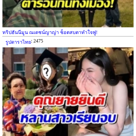
ทริปฮันนีมูน ณเดชน์ญาญ่า ช็อตสบตาทำใจฟู!
: 2475
รูปดาราไทย