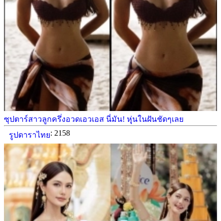
ซุปตาร์สาวลูกครึ่งอวดเอวเอส นี่มัน! หุุ่นในฝันชัดๆเลย
: 2158
รูปดาราไทย