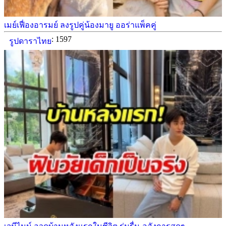
เมย์เฟื่องอารมย์ ลงรูปคู่น้องมายู ออร่าแพ็คคู่
: 1597
รูปดาราไทย