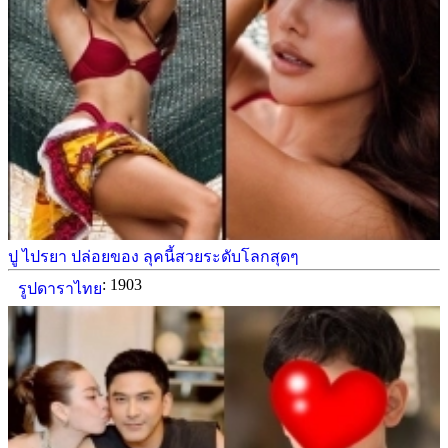
ปู ไปรยา ปล่อยของ ลุคนี้สวยระดับโลกสุดๆ
: 1903
รูปดาราไทย