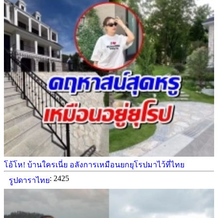
โอ้โห! บ้านใครเนี่ย อลังการเหมือนยกยุโรปมาไว้ที่ไทย
: 2425
รูปดาราไทย