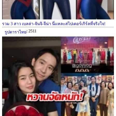
รวม 3 สาว เบลล่า-จันจิ-จีน่า นี่เเหละสไปเดอร์เกิร์ลที่จริงใจ!
: 2511
รูปดาราไทย