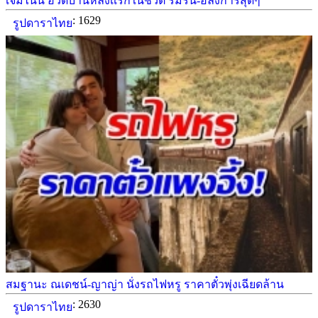
เจมีไนน์ อวดบ้านหลังเเรกในชีวิต ร่มรื่น-อลังการสุดๆ
: 1629
รูปดาราไทย
สมฐานะ ณเดชน์-ญาญ่า นั่งรถไฟหรู ราคาตั๋วพุ่งเฉียดล้าน
: 2630
รูปดาราไทย