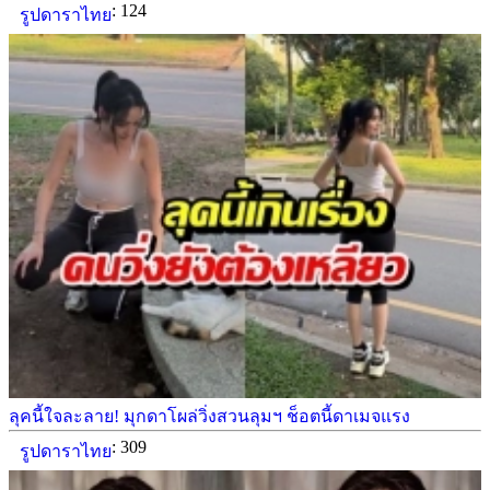
: 124
รูปดาราไทย
ลุคนี้ใจละลาย! มุกดาโผล่วิ่งสวนลุมฯ ช็อตนี้ดาเมจแรง
: 309
รูปดาราไทย