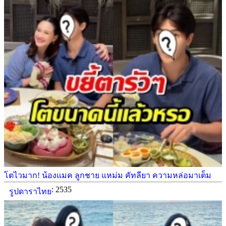
โตไวมาก! น้องแมค ลูกชาย แหม่ม คัทลียา ความหล่อมาเต็ม
: 2535
รูปดาราไทย