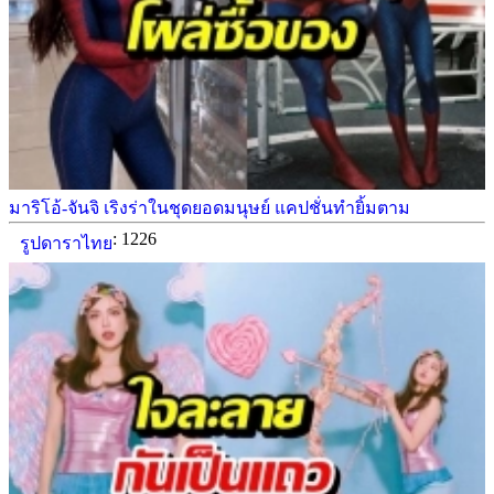
มาริโอ้-จันจิ เริงร่าในชุดยอดมนุษย์ แคปชั่นทำยิ้มตาม
: 1226
รูปดาราไทย