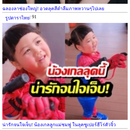
ฉลองลาช่องใหญ่! อวดลุคสีดำลืมภาพหวานๆไปเลย
: 91
รูปดาราไทย
น่ารักจนใจเจ็บ! น้องเกลลูกแม่ชมพู่ ในลุคซูเปอร์ฮีโร่ตัวจิ๋ว