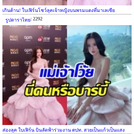
เกินต้าน! ใบเฟิร์นโชว์ลุคเจ้าหญิงบนพรมแดงที่มาเลเซีย
: 2292
รูปดาราไทย
ส่องลุค ใบเฟิร์น บินลัดฟ้าร่วมงาน ตปท. สวยเป็นแก้วเป็นแสง