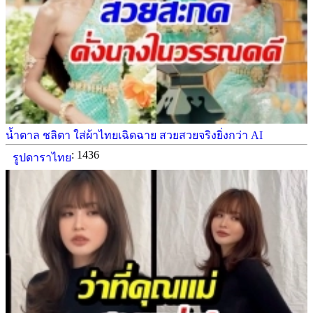
น้ำตาล ชลิตา ใส่ผ้าไทยเฉิดฉาย สวยสวยจริงยิ่งกว่า AI
: 1436
รูปดาราไทย