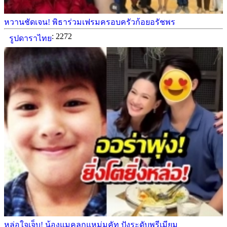
หวานชัดเจน! พิธาร่วมเฟรมครอบครัวก้อยอรัชพร
: 2272
รูปดาราไทย
หล่อใจเจ็บ! น้องแมคลูกแหม่มคัท ปังระดับพรีเมียม