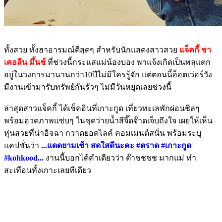
ทั้งสวย ทั้งฮาอารมณ์ดีสุดๆ สำหรับนักแสดงสาวสวย
แจ็คกี้ ชา
เคอลีน มึ้นช์
ที่ช่วงนี้กระแสแม่น้องบอง พาแจ้งเกิดเป็นพลุแตก
อยู่ในวงการมานานกว่า10ปีไม่มีใครรู้จัก แต่ตอนนี้ฮ็อตเว่อร์วัง
มีงานเข้ามารับทรัพย์กันรัวๆ ไม่มีวันหยุดเลยช่วงนี้
ล่าสุดสาวแจ็คกี้ ได้เช็คอินที่เกาะกูด เที่ยวทะเลพักผ่อนชิลๆ
พร้อมอวดภาพแซ่บๆ ในชุดว่ายน้ำสีจี๊ดจ๊าดเจ็บถึงใจ เผยให้เห็น
หุ่นสวยที่น่าอิจฉา กวาดยอดไลค์ คอมเมนต์สนั่น พร้อมระบุ
แคปชั่นว่า
...แดดยามเช้า สดใสดีนะคะ #ตราด #เกาะกูด
#kohkood...
งานนี้บอกได้คำเดียวว่า ต๊าชชชช มากแม่ ทำ
สะเทือนทั้งเกาะเลยทีเดียว