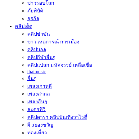
ข่าวรอบโลก
ภัยพิบัติ
ธุรกิจ
คลิปเด็ด
คลิปขำขัน
ข่าว เหตุการณ์ การเมือง
คลิปบอล
คลิปกีฬาอื่นๆ
คลิปแปลก มหัศจรรย์ เหลือเชื่อ
thaimusic
อื่นๆ
เพลงเกาหลี
เพลงสากล
เพลงอื่นๆ
ละครทีวี
คลิปดารา คลิปบันเทิงวาไรตี้
ผี สยองขวัญ
ท่องเที่ยว