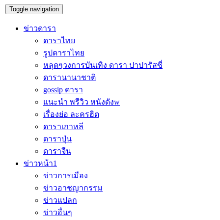
Toggle navigation
ข่าวดารา
ดาราไทย
รูปดาราไทย
หลุดๆวงการบันเทิง ดารา ปาปารัสซี่
ดารานานาชาติ
gossip ดารา
แนะนำ พรีวิว หนังดังw
เรื่องย่อ ละครฮิต
ดาราเกาหลี
ดาราปุ่น
ดาราจีน
ข่าวหน้า1
ข่าวการเมือง
ข่าวอาชญากรรม
ข่าวแปลก
ข่าวอื่นๆ