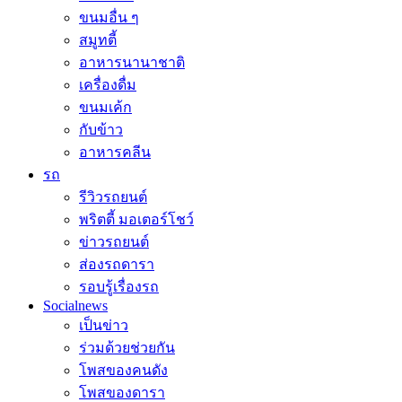
ขนมอื่น ๆ
สมูทตี้
อาหารนานาชาติ
เครื่องดื่ม
ขนมเค้ก
กับข้าว
อาหารคลีน
รถ
รีวิวรถยนต์
พริตตี้ มอเตอร์โชว์
ข่าวรถยนต์
ส่องรถดารา
รอบรู้เรื่องรถ
Socialnews
เป็นข่าว
ร่วมด้วยช่วยกัน
โพสของคนดัง
โพสของดารา