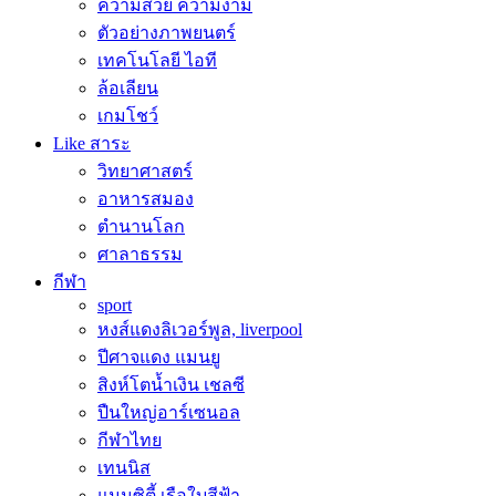
ความสวย ความงาม
ตัวอย่างภาพยนตร์
เทคโนโลยี ไอที
ล้อเลียน
เกมโชว์
Like สาระ
วิทยาศาสตร์
อาหารสมอง
ตำนานโลก
ศาลาธรรม
กีฬา
sport
หงส์แดงลิเวอร์พูล, liverpool
ปีศาจแดง แมนยู
สิงห์โตน้ำเงิน เชลซี
ปืนใหญ่อาร์เซนอล
กีฬาไทย
เทนนิส
แมนซิตี้ เรือใบสีฟ้า