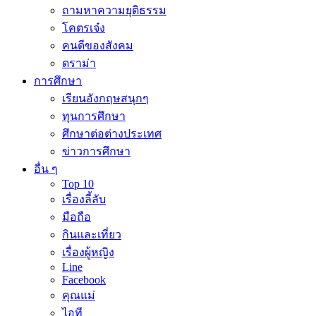
ถามหาความยุติธรรม
โคตรเจ๋ง
คนดีของสังคม
ดราม่า
การศึกษา
เรียนอังกฤษสนุกๆ
ทุนการศึกษา
ศึกษาต่อต่างประเทศ
ข่าวการศึกษา
อื่น ๆ
Top 10
เรื่องลี้ลับ
มือถือ
กินและเที่ยว
เรื่องผู้หญิง
Line
Facebook
คุณแม่
ไอที