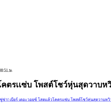
08:51 น.
้วโคตรเเซ่บ โพสต์โชว์หุ่นสุดวาบหว
ซู่ซ่า! เบียร์ เดอะวอยซ์ โสดเเล้วโคตรเเซ่บ โพสต์โชว์หุ่นสุดวาบหวิ