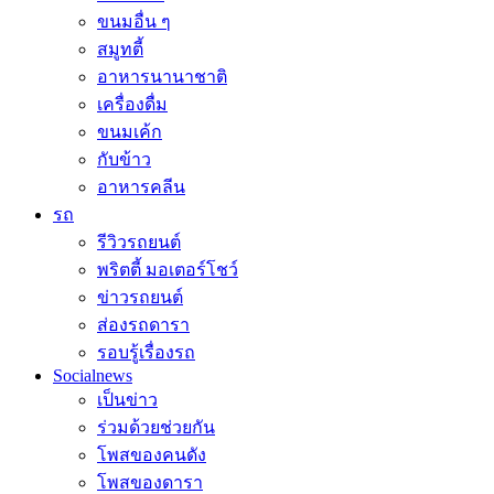
ขนมอื่น ๆ
สมูทตี้
อาหารนานาชาติ
เครื่องดื่ม
ขนมเค้ก
กับข้าว
อาหารคลีน
รถ
รีวิวรถยนต์
พริตตี้ มอเตอร์โชว์
ข่าวรถยนต์
ส่องรถดารา
รอบรู้เรื่องรถ
Socialnews
เป็นข่าว
ร่วมด้วยช่วยกัน
โพสของคนดัง
โพสของดารา