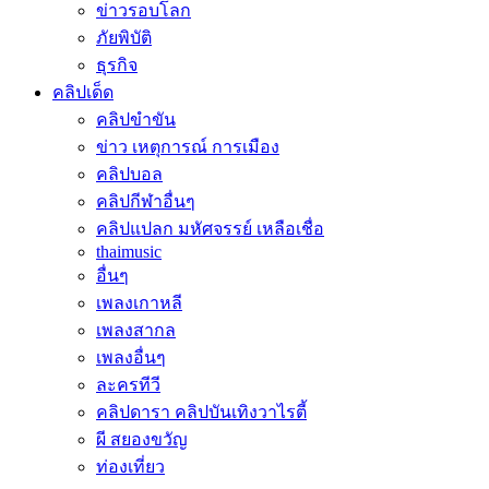
ข่าวรอบโลก
ภัยพิบัติ
ธุรกิจ
คลิปเด็ด
คลิปขำขัน
ข่าว เหตุการณ์ การเมือง
คลิปบอล
คลิปกีฬาอื่นๆ
คลิปแปลก มหัศจรรย์ เหลือเชื่อ
thaimusic
อื่นๆ
เพลงเกาหลี
เพลงสากล
เพลงอื่นๆ
ละครทีวี
คลิปดารา คลิปบันเทิงวาไรตี้
ผี สยองขวัญ
ท่องเที่ยว