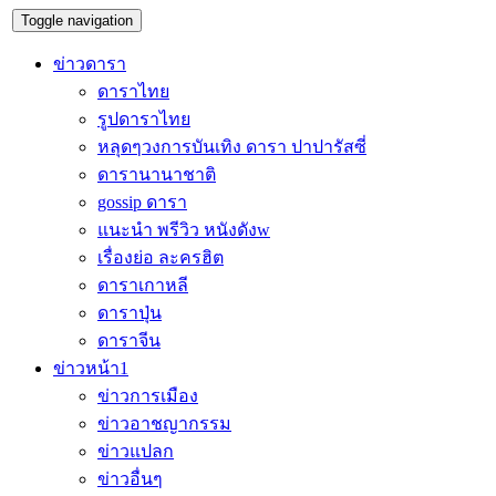
Toggle navigation
ข่าวดารา
ดาราไทย
รูปดาราไทย
หลุดๆวงการบันเทิง ดารา ปาปารัสซี่
ดารานานาชาติ
gossip ดารา
แนะนำ พรีวิว หนังดังw
เรื่องย่อ ละครฮิต
ดาราเกาหลี
ดาราปุ่น
ดาราจีน
ข่าวหน้า1
ข่าวการเมือง
ข่าวอาชญากรรม
ข่าวแปลก
ข่าวอื่นๆ