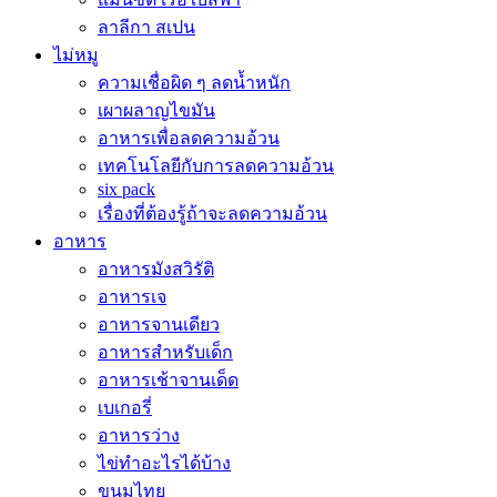
ลาลีกา สเปน
ไม่หมู
ความเชื่อผิด ๆ ลดน้ำหนัก
เผาผลาญไขมัน
อาหารเพื่อลดความอ้วน
เทคโนโลยีกับการลดความอ้วน
six pack
เรื่องที่ต้องรู้ถ้าจะลดความอ้วน
อาหาร
อาหารมังสวิรัติ
อาหารเจ
อาหารจานเดียว
อาหารสำหรับเด็ก
อาหารเช้าจานเด็ด
เบเกอรี่
อาหารว่าง
ไข่ทำอะไรได้บ้าง
ขนมไทย