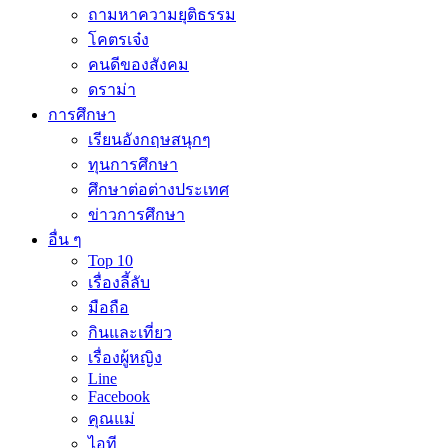
ถามหาความยุติธรรม
โคตรเจ๋ง
คนดีของสังคม
ดราม่า
การศึกษา
เรียนอังกฤษสนุกๆ
ทุนการศึกษา
ศึกษาต่อต่างประเทศ
ข่าวการศึกษา
อื่น ๆ
Top 10
เรื่องลี้ลับ
มือถือ
กินและเที่ยว
เรื่องผู้หญิง
Line
Facebook
คุณแม่
ไอที