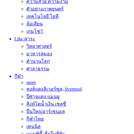
ความสวย ความงาม
ตัวอย่างภาพยนตร์
เทคโนโลยี ไอที
ล้อเลียน
เกมโชว์
Like สาระ
วิทยาศาสตร์
อาหารสมอง
ตำนานโลก
ศาลาธรรม
กีฬา
sport
หงส์แดงลิเวอร์พูล, liverpool
ปีศาจแดง แมนยู
สิงห์โตน้ำเงิน เชลซี
ปืนใหญ่อาร์เซนอล
กีฬาไทย
เทนนิส
แมนซิตี้ เรือใบสีฟ้า