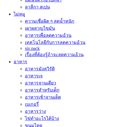
ลาลีกา สเปน
ไม่หมู
ความเชื่อผิด ๆ ลดน้ำหนัก
เผาผลาญไขมัน
อาหารเพื่อลดความอ้วน
เทคโนโลยีกับการลดความอ้วน
six pack
เรื่องที่ต้องรู้ถ้าจะลดความอ้วน
อาหาร
อาหารมังสวิรัติ
อาหารเจ
อาหารจานเดียว
อาหารสำหรับเด็ก
อาหารเช้าจานเด็ด
เบเกอรี่
อาหารว่าง
ไข่ทำอะไรได้บ้าง
ขนมไทย