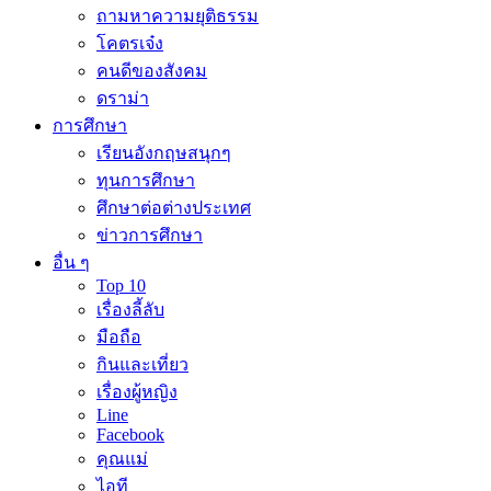
ถามหาความยุติธรรม
โคตรเจ๋ง
คนดีของสังคม
ดราม่า
การศึกษา
เรียนอังกฤษสนุกๆ
ทุนการศึกษา
ศึกษาต่อต่างประเทศ
ข่าวการศึกษา
อื่น ๆ
Top 10
เรื่องลี้ลับ
มือถือ
กินและเที่ยว
เรื่องผู้หญิง
Line
Facebook
คุณแม่
ไอที