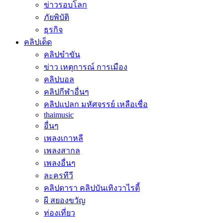
ข่าวรอบโลก
ภัยพิบัติ
ธุรกิจ
คลิปเด็ด
คลิปขำขัน
ข่าว เหตุการณ์ การเมือง
คลิปบอล
คลิปกีฬาอื่นๆ
คลิปแปลก มหัศจรรย์ เหลือเชื่อ
thaimusic
อื่นๆ
เพลงเกาหลี
เพลงสากล
เพลงอื่นๆ
ละครทีวี
คลิปดารา คลิปบันเทิงวาไรตี้
ผี สยองขวัญ
ท่องเที่ยว