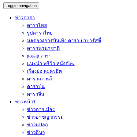
Toggle navigation
ข่าวดารา
ดาราไทย
รูปดาราไทย
หลุดๆวงการบันเทิง ดารา ปาปารัสซี่
ดารานานาชาติ
gossip ดารา
แนะนำ พรีวิว หนังดังw
เรื่องย่อ ละครฮิต
ดาราเกาหลี
ดาราปุ่น
ดาราจีน
ข่าวหน้า1
ข่าวการเมือง
ข่าวอาชญากรรม
ข่าวแปลก
ข่าวอื่นๆ