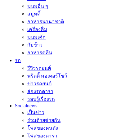
ขนมอื่น ๆ
สมูทตี้
อาหารนานาชาติ
เครื่องดื่ม
ขนมเค้ก
กับข้าว
อาหารคลีน
รถ
รีวิวรถยนต์
พริตตี้ มอเตอร์โชว์
ข่าวรถยนต์
ส่องรถดารา
รอบรู้เรื่องรถ
Socialnews
เป็นข่าว
ร่วมด้วยช่วยกัน
โพสของคนดัง
โพสของดารา