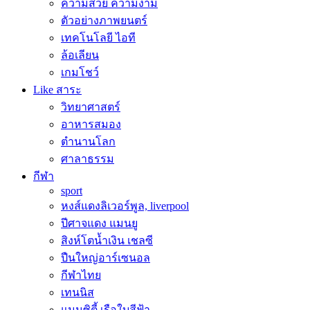
ความสวย ความงาม
ตัวอย่างภาพยนตร์
เทคโนโลยี ไอที
ล้อเลียน
เกมโชว์
Like สาระ
วิทยาศาสตร์
อาหารสมอง
ตำนานโลก
ศาลาธรรม
กีฬา
sport
หงส์แดงลิเวอร์พูล, liverpool
ปีศาจแดง แมนยู
สิงห์โตน้ำเงิน เชลซี
ปืนใหญ่อาร์เซนอล
กีฬาไทย
เทนนิส
แมนซิตี้ เรือใบสีฟ้า