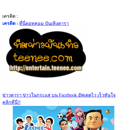
เครดิต :
เครดิต :
ที่นี่ดอทคอม บันเทิงดารา
ข่าวดารา ข่าวในกระแส บน Facebook อัพเดตไว เร็วทันใจ
คลิกที่นี่!!