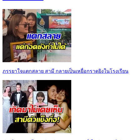
ภรรยาใจแตกสลาย สามี กลายเป็นเหยื่อกราดยิงในโรงเรียน