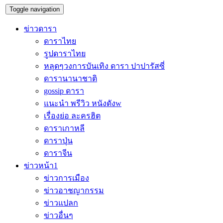
Toggle navigation
ข่าวดารา
ดาราไทย
รูปดาราไทย
หลุดๆวงการบันเทิง ดารา ปาปารัสซี่
ดารานานาชาติ
gossip ดารา
แนะนำ พรีวิว หนังดังw
เรื่องย่อ ละครฮิต
ดาราเกาหลี
ดาราปุ่น
ดาราจีน
ข่าวหน้า1
ข่าวการเมือง
ข่าวอาชญากรรม
ข่าวแปลก
ข่าวอื่นๆ