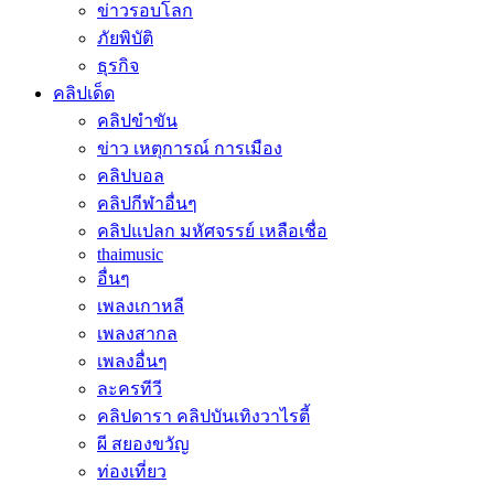
ข่าวรอบโลก
ภัยพิบัติ
ธุรกิจ
คลิปเด็ด
คลิปขำขัน
ข่าว เหตุการณ์ การเมือง
คลิปบอล
คลิปกีฬาอื่นๆ
คลิปแปลก มหัศจรรย์ เหลือเชื่อ
thaimusic
อื่นๆ
เพลงเกาหลี
เพลงสากล
เพลงอื่นๆ
ละครทีวี
คลิปดารา คลิปบันเทิงวาไรตี้
ผี สยองขวัญ
ท่องเที่ยว