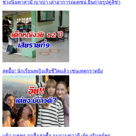
ช่วงนินทาสามี ญาญ่า เล่าอาการณเดชน์ ยืนถ่ายรูปคู่ลิซ่า
สุดยื้อ! นักเรียนหญิงเสียชีวิตแล้ว เซ่นเหตุกราดยิง
เเต้ว ณฐพร ถูกสื่อล่อซื้อ รุมถามข่าวดี เต้ย จรินทร์พร