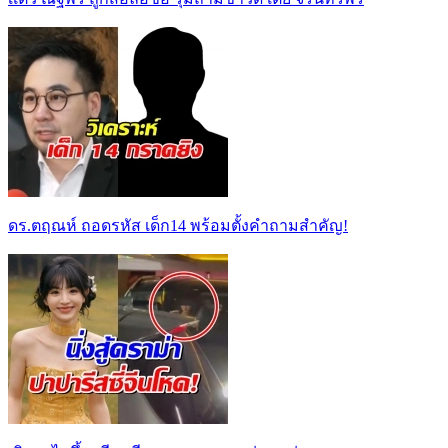
ดร.ตฤณห์ ถอดรหัส เด็ก14 พร้อมตั้งคำถามสำคัญ!