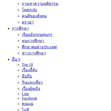
ถามหาความยุติธรรม
โคตรเจ๋ง
คนดีของสังคม
ดราม่า
การศึกษา
เรียนอังกฤษสนุกๆ
ทุนการศึกษา
ศึกษาต่อต่างประเทศ
ข่าวการศึกษา
อื่น ๆ
Top 10
เรื่องลี้ลับ
มือถือ
กินและเที่ยว
เรื่องผู้หญิง
Line
Facebook
คุณแม่
ไอที