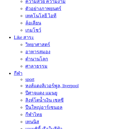
ความสวย ความงาม
ตัวอย่างภาพยนตร์
เทคโนโลยี ไอที
ล้อเลียน
เกมโชว์
Like สาระ
วิทยาศาสตร์
อาหารสมอง
ตำนานโลก
ศาลาธรรม
กีฬา
sport
หงส์แดงลิเวอร์พูล, liverpool
ปีศาจแดง แมนยู
สิงห์โตน้ำเงิน เชลซี
ปืนใหญ่อาร์เซนอล
กีฬาไทย
เทนนิส
แมนซิตี้ เรือใบสีฟ้า