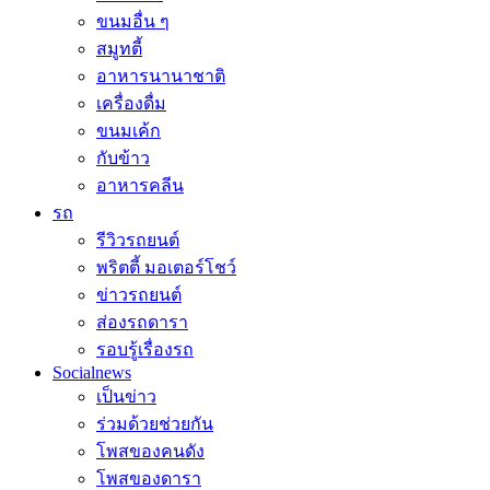
ขนมอื่น ๆ
สมูทตี้
อาหารนานาชาติ
เครื่องดื่ม
ขนมเค้ก
กับข้าว
อาหารคลีน
รถ
รีวิวรถยนต์
พริตตี้ มอเตอร์โชว์
ข่าวรถยนต์
ส่องรถดารา
รอบรู้เรื่องรถ
Socialnews
เป็นข่าว
ร่วมด้วยช่วยกัน
โพสของคนดัง
โพสของดารา