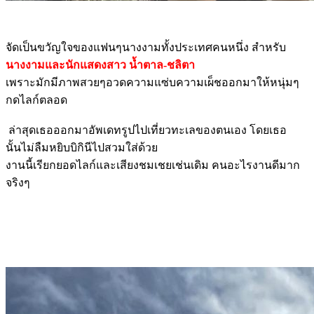
จัดเป็นขวัญใจของแฟนๆนางงามทั้งประเทศคนหนึ่ง สำหรับ
นางงามและนักแสดงสาว น้ำตาล-ชลิตา
เพราะมักมีภาพสวยๆอวดความแซ่บความเผ็ชออกมาให้หนุ่มๆ
กดไลก์ตลอด
ล่าสุดเธอออกมาอัพเดทรูปไปเที่ยวทะเลของตนเอง โดยเธอ
นั้นไม่ลืมหยิบบิกินีไปสวมใส่ด้วย
งานนี้เรียกยอดไลก์และเสียงชมเชยเช่นเดิม คนอะไรงานดีมาก
จริงๆ