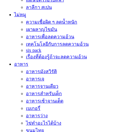
ลาลีกา สเปน
ไม่หมู
ความเชื่อผิด ๆ ลดน้ำหนัก
เผาผลาญไขมัน
อาหารเพื่อลดความอ้วน
เทคโนโลยีกับการลดความอ้วน
six pack
เรื่องที่ต้องรู้ถ้าจะลดความอ้วน
อาหาร
อาหารมังสวิรัติ
อาหารเจ
อาหารจานเดียว
อาหารสำหรับเด็ก
อาหารเช้าจานเด็ด
เบเกอรี่
อาหารว่าง
ไข่ทำอะไรได้บ้าง
ขนมไทย