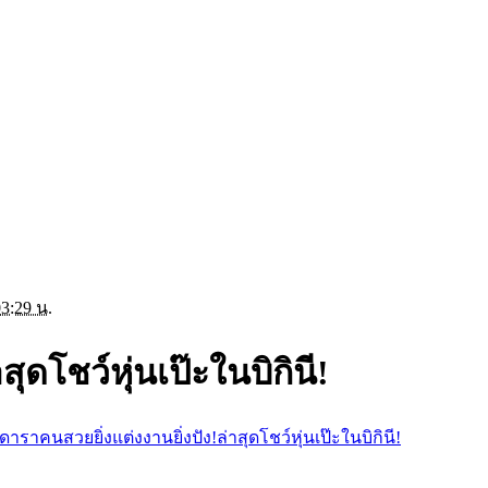
03:29 น.
ุดโชว์หุ่นเป๊ะในบิกินี!
ดาราคนสวยยิ่งแต่งงานยิ่งปัง!ล่าสุดโชว์หุ่นเป๊ะในบิกินี!