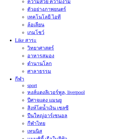
ความสวย ความงาม
ตัวอย่างภาพยนตร์
เทคโนโลยี ไอที
ล้อเลียน
เกมโชว์
Like สาระ
วิทยาศาสตร์
อาหารสมอง
ตำนานโลก
ศาลาธรรม
กีฬา
sport
หงส์แดงลิเวอร์พูล, liverpool
ปีศาจแดง แมนยู
สิงห์โตน้ำเงิน เชลซี
ปืนใหญ่อาร์เซนอล
กีฬาไทย
เทนนิส
แมนซิตี้ เรือใบสีฟ้า