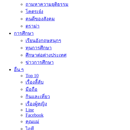
ถามหาความยุติธรรม
โคตรเจ๋ง
คนดีของสังคม
ดราม่า
การศึกษา
เรียนอังกฤษสนุกๆ
ทุนการศึกษา
ศึกษาต่อต่างประเทศ
ข่าวการศึกษา
อื่น ๆ
Top 10
เรื่องลี้ลับ
มือถือ
กินและเที่ยว
เรื่องผู้หญิง
Line
Facebook
คุณแม่
ไอที