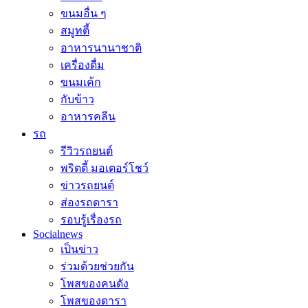
ขนมอื่น ๆ
สมูทตี้
อาหารนานาชาติ
เครื่องดื่ม
ขนมเค้ก
กับข้าว
อาหารคลีน
รถ
รีวิวรถยนต์
พริตตี้ มอเตอร์โชว์
ข่าวรถยนต์
ส่องรถดารา
รอบรู้เรื่องรถ
Socialnews
เป็นข่าว
ร่วมด้วยช่วยกัน
โพสของคนดัง
โพสของดารา