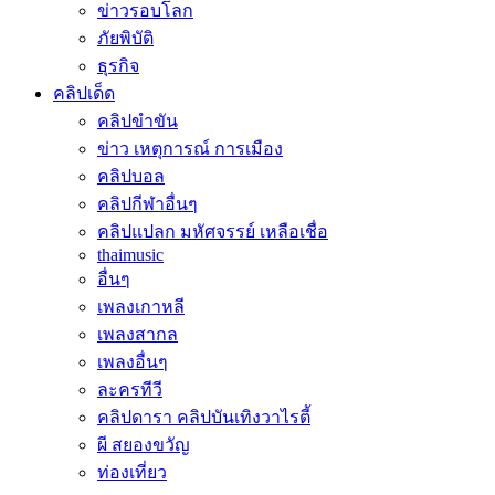
ข่าวรอบโลก
ภัยพิบัติ
ธุรกิจ
คลิปเด็ด
คลิปขำขัน
ข่าว เหตุการณ์ การเมือง
คลิปบอล
คลิปกีฬาอื่นๆ
คลิปแปลก มหัศจรรย์ เหลือเชื่อ
thaimusic
อื่นๆ
เพลงเกาหลี
เพลงสากล
เพลงอื่นๆ
ละครทีวี
คลิปดารา คลิปบันเทิงวาไรตี้
ผี สยองขวัญ
ท่องเที่ยว