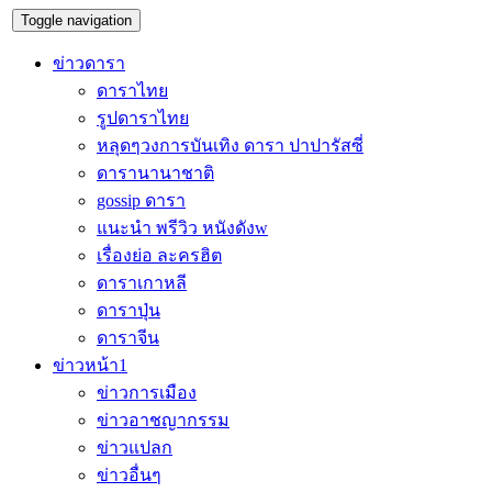
Toggle navigation
ข่าวดารา
ดาราไทย
รูปดาราไทย
หลุดๆวงการบันเทิง ดารา ปาปารัสซี่
ดารานานาชาติ
gossip ดารา
แนะนำ พรีวิว หนังดังw
เรื่องย่อ ละครฮิต
ดาราเกาหลี
ดาราปุ่น
ดาราจีน
ข่าวหน้า1
ข่าวการเมือง
ข่าวอาชญากรรม
ข่าวแปลก
ข่าวอื่นๆ