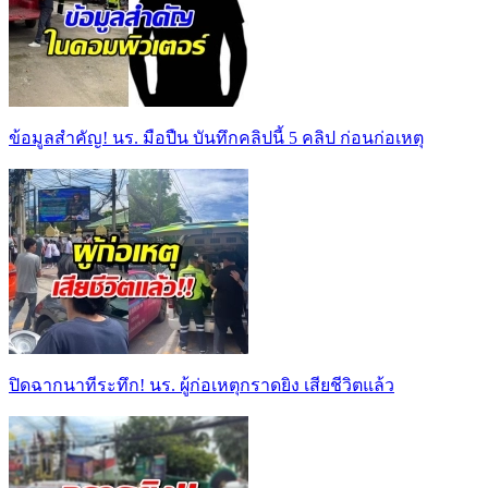
ข้อมูลสำคัญ! นร. มือปืน บันทึกคลิปนี้ 5 คลิป ก่อนก่อเหตุ
ปิดฉากนาทีระทึก! นร. ผู้ก่อเหตุกราดยิง เสียชีวิตแล้ว