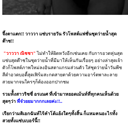
จึ้งตาแตก!! วาววา แซ่บรายวัน รัวโพสต์แฟชั่นชุดว่ายน้ำสุด
ต๊าช!!
"วาววา ณิชชา"
ไม่ทำให้ผิดหวังอีกเช่นเคย กับการอวดหุ่นสุด
แซ่บสุดต๊าชในชุดว่ายน้ำที่มีมาให้เห็นกันเรื่อยๆ อย่างล่าสุดเจ้า
ตัวก็โพสต์ภาพใหม่ลงอินสตาแกรมส่วนตัว ใส่ชุดว่ายน้ำวันพีซ
สีดำอวดบอดี้สุดเฟิร์มสะกดสายตาด้วยความอาร์ตพาละลาย
สวยมากจนใครๆก็ต้องออกปากชม
รวมท้ั้งสาวริชชี่ อรเณศ ที่เข้ามาหยอดเม้นท์ที่ทุกคนเห็นด้วย
สุดๆว่า
พี่จ๋วยยมากกกเลยค่ะ!!..
เรียกว่ามติเอกฉันท์ไร้คำโต้แย้งใดๆทั้งสิ้น ก็แหมคนอะไรทั้ง
สวยทั้งแซ่บเบอร์นี้!!