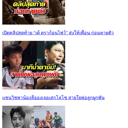
เปิดคลิปสุดท้าย “เต้ ดราก้อนไฟว์” ส่งให้เพื่อน ก่อนหายตัว
แซนวิชพาน้องลีอองเจอเสกโลโซ สายใยพ่อลูกผูกพัน