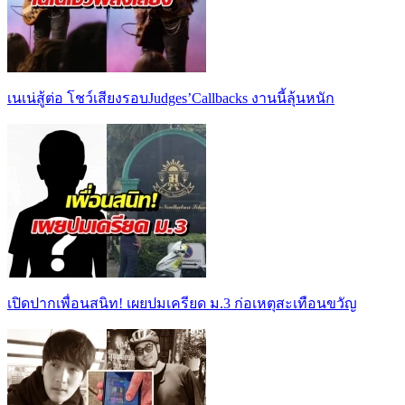
เนเน่สู้ต่อ โชว์เสียงรอบJudges’Callbacks งานนี้ลุ้นหนัก
เปิดปากเพื่อนสนิท! เผยปมเครียด ม.3 ก่อเหตุสะเทือนขวัญ