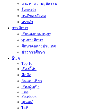
ถามหาความยุติธรรม
โคตรเจ๋ง
คนดีของสังคม
ดราม่า
การศึกษา
เรียนอังกฤษสนุกๆ
ทุนการศึกษา
ศึกษาต่อต่างประเทศ
ข่าวการศึกษา
อื่น ๆ
Top 10
เรื่องลี้ลับ
มือถือ
กินและเที่ยว
เรื่องผู้หญิง
Line
Facebook
คุณแม่
ไอที