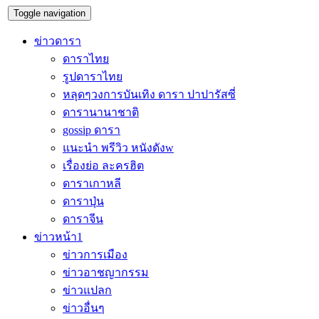
Toggle navigation
ข่าวดารา
ดาราไทย
รูปดาราไทย
หลุดๆวงการบันเทิง ดารา ปาปารัสซี่
ดารานานาชาติ
gossip ดารา
แนะนำ พรีวิว หนังดังw
เรื่องย่อ ละครฮิต
ดาราเกาหลี
ดาราปุ่น
ดาราจีน
ข่าวหน้า1
ข่าวการเมือง
ข่าวอาชญากรรม
ข่าวแปลก
ข่าวอื่นๆ