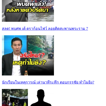
สลด! พบศพ เต้ ดราก้อนไฟว์ ลอยติดสะพานพระราม 7
นักเรียนในเหตุการณ์ เล่านาทีระทึก ตอบกรรชัย ทำไมยิง?