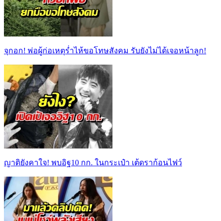
จุกอก! พ่อผู้ก่อเหตุร่ำไห้ขอโทษสังคม รับยังไม่ได้เจอหน้าลูก!
ญาติยังคาใจ! พบอิฐ10 กก. ในกระเป๋า เต้ดราก้อนไฟว์