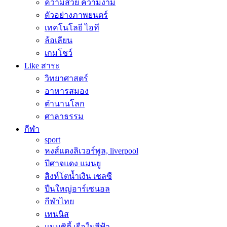
ความสวย ความงาม
ตัวอย่างภาพยนตร์
เทคโนโลยี ไอที
ล้อเลียน
เกมโชว์
Like สาระ
วิทยาศาสตร์
อาหารสมอง
ตำนานโลก
ศาลาธรรม
กีฬา
sport
หงส์แดงลิเวอร์พูล, liverpool
ปีศาจแดง แมนยู
สิงห์โตน้ำเงิน เชลซี
ปืนใหญ่อาร์เซนอล
กีฬาไทย
เทนนิส
แมนซิตี้ เรือใบสีฟ้า