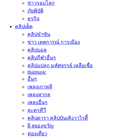
ข่าวรอบโลก
ภัยพิบัติ
ธุรกิจ
คลิปเด็ด
คลิปขำขัน
ข่าว เหตุการณ์ การเมือง
คลิปบอล
คลิปกีฬาอื่นๆ
คลิปแปลก มหัศจรรย์ เหลือเชื่อ
thaimusic
อื่นๆ
เพลงเกาหลี
เพลงสากล
เพลงอื่นๆ
ละครทีวี
คลิปดารา คลิปบันเทิงวาไรตี้
ผี สยองขวัญ
ท่องเที่ยว