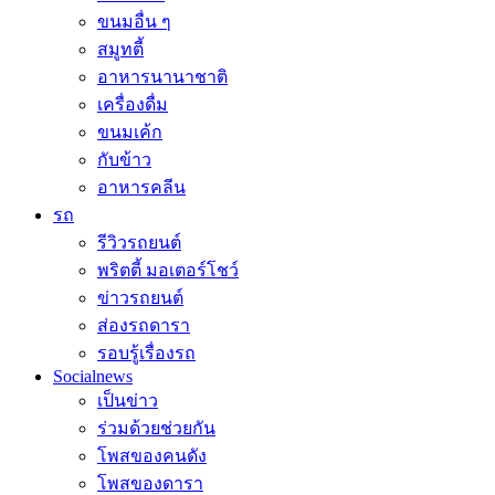
ขนมอื่น ๆ
สมูทตี้
อาหารนานาชาติ
เครื่องดื่ม
ขนมเค้ก
กับข้าว
อาหารคลีน
รถ
รีวิวรถยนต์
พริตตี้ มอเตอร์โชว์
ข่าวรถยนต์
ส่องรถดารา
รอบรู้เรื่องรถ
Socialnews
เป็นข่าว
ร่วมด้วยช่วยกัน
โพสของคนดัง
โพสของดารา