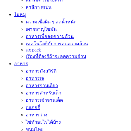
ลาลีกา สเปน
ไม่หมู
ความเชื่อผิด ๆ ลดน้ำหนัก
เผาผลาญไขมัน
อาหารเพื่อลดความอ้วน
เทคโนโลยีกับการลดความอ้วน
six pack
เรื่องที่ต้องรู้ถ้าจะลดความอ้วน
อาหาร
อาหารมังสวิรัติ
อาหารเจ
อาหารจานเดียว
อาหารสำหรับเด็ก
อาหารเช้าจานเด็ด
เบเกอรี่
อาหารว่าง
ไข่ทำอะไรได้บ้าง
ขนมไทย