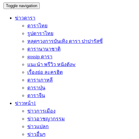
Toggle navigation
ข่าวดารา
ดาราไทย
รูปดาราไทย
หลุดๆวงการบันเทิง ดารา ปาปารัสซี่
ดารานานาชาติ
gossip ดารา
แนะนำ พรีวิว หนังดังw
เรื่องย่อ ละครฮิต
ดาราเกาหลี
ดาราปุ่น
ดาราจีน
ข่าวหน้า1
ข่าวการเมือง
ข่าวอาชญากรรม
ข่าวแปลก
ข่าวอื่นๆ