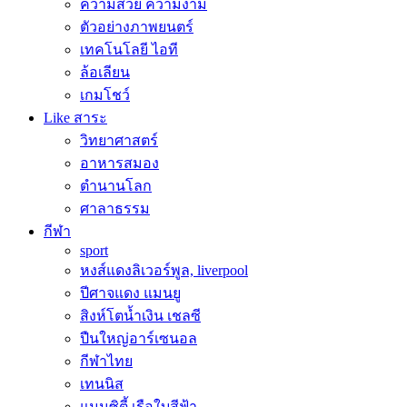
ความสวย ความงาม
ตัวอย่างภาพยนตร์
เทคโนโลยี ไอที
ล้อเลียน
เกมโชว์
Like สาระ
วิทยาศาสตร์
อาหารสมอง
ตำนานโลก
ศาลาธรรม
กีฬา
sport
หงส์แดงลิเวอร์พูล, liverpool
ปีศาจแดง แมนยู
สิงห์โตน้ำเงิน เชลซี
ปืนใหญ่อาร์เซนอล
กีฬาไทย
เทนนิส
แมนซิตี้ เรือใบสีฟ้า