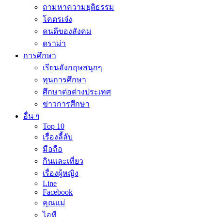
ถามหาความยุติธรรม
โคตรเจ๋ง
คนดีของสังคม
ดราม่า
การศึกษา
เรียนอังกฤษสนุกๆ
ทุนการศึกษา
ศึกษาต่อต่างประเทศ
ข่าวการศึกษา
อื่น ๆ
Top 10
เรื่องลี้ลับ
มือถือ
กินและเที่ยว
เรื่องผู้หญิง
Line
Facebook
คุณแม่
ไอที