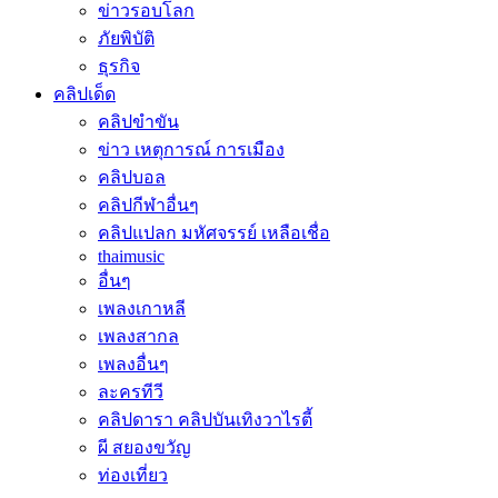
ข่าวรอบโลก
ภัยพิบัติ
ธุรกิจ
คลิปเด็ด
คลิปขำขัน
ข่าว เหตุการณ์ การเมือง
คลิปบอล
คลิปกีฬาอื่นๆ
คลิปแปลก มหัศจรรย์ เหลือเชื่อ
thaimusic
อื่นๆ
เพลงเกาหลี
เพลงสากล
เพลงอื่นๆ
ละครทีวี
คลิปดารา คลิปบันเทิงวาไรตี้
ผี สยองขวัญ
ท่องเที่ยว