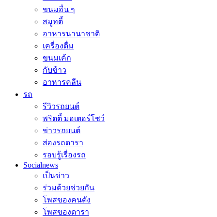
ขนมอื่น ๆ
สมูทตี้
อาหารนานาชาติ
เครื่องดื่ม
ขนมเค้ก
กับข้าว
อาหารคลีน
รถ
รีวิวรถยนต์
พริตตี้ มอเตอร์โชว์
ข่าวรถยนต์
ส่องรถดารา
รอบรู้เรื่องรถ
Socialnews
เป็นข่าว
ร่วมด้วยช่วยกัน
โพสของคนดัง
โพสของดารา