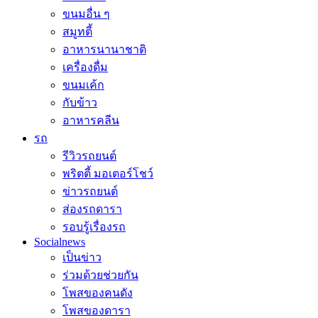
ขนมอื่น ๆ
สมูทตี้
อาหารนานาชาติ
เครื่องดื่ม
ขนมเค้ก
กับข้าว
อาหารคลีน
รถ
รีวิวรถยนต์
พริตตี้ มอเตอร์โชว์
ข่าวรถยนต์
ส่องรถดารา
รอบรู้เรื่องรถ
Socialnews
เป็นข่าว
ร่วมด้วยช่วยกัน
โพสของคนดัง
โพสของดารา