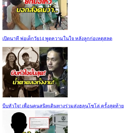
เปิดนาที พ่อเด็กวัย14 พูดความในใจ หลังลูกก่อเหตุสลด
บีบหัวใจ! เพื่อนคนสนิทเดินทางร่วมส่งฮลุนโซโล่ ครั้งสุดท้าย