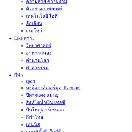
ความสวย ความงาม
ตัวอย่างภาพยนตร์
เทคโนโลยี ไอที
ล้อเลียน
เกมโชว์
Like สาระ
วิทยาศาสตร์
อาหารสมอง
ตำนานโลก
ศาลาธรรม
กีฬา
sport
หงส์แดงลิเวอร์พูล, liverpool
ปีศาจแดง แมนยู
สิงห์โตน้ำเงิน เชลซี
ปืนใหญ่อาร์เซนอล
กีฬาไทย
เทนนิส
แมนซิตี้ เรือใบสีฟ้า