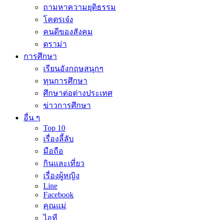
ถามหาความยุติธรรม
โคตรเจ๋ง
คนดีของสังคม
ดราม่า
การศึกษา
เรียนอังกฤษสนุกๆ
ทุนการศึกษา
ศึกษาต่อต่างประเทศ
ข่าวการศึกษา
อื่น ๆ
Top 10
เรื่องลี้ลับ
มือถือ
กินและเที่ยว
เรื่องผู้หญิง
Line
Facebook
คุณแม่
ไอที