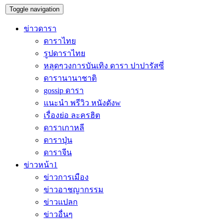
Toggle navigation
ข่าวดารา
ดาราไทย
รูปดาราไทย
หลุดๆวงการบันเทิง ดารา ปาปารัสซี่
ดารานานาชาติ
gossip ดารา
แนะนำ พรีวิว หนังดังw
เรื่องย่อ ละครฮิต
ดาราเกาหลี
ดาราปุ่น
ดาราจีน
ข่าวหน้า1
ข่าวการเมือง
ข่าวอาชญากรรม
ข่าวแปลก
ข่าวอื่นๆ