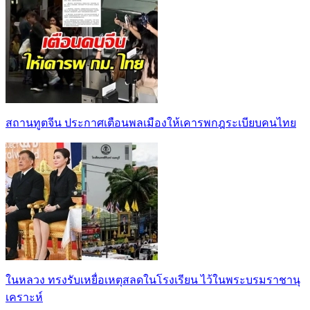
สถานทูตจีน ประกาศเตือนพลเมืองให้เคารพกฎระเบียบคนไทย
ในหลวง ทรงรับเหยื่อเหตุสลดในโรงเรียน ไว้ในพระบรมราชานุ
เคราะห์