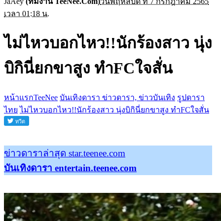
JaAey
(ทีมงาน TeeNee.Com)
วันพฤหัสบดี ที่ 7 กรกฎาคม 2565
เวลา 01:18 น.
ไม่ไหวบอกไหว!!นักร้องสาว นุ่ง
บิกินี่ยกขาสูง ทำFCใจสั่น
หน้าแรกTeeNee
บันเทิงดารา ข่าวดารา, ข่าวบันเทิง
รูปดารา
ไทย
ไม่ไหวบอกไหว!!นักร้องสาว นุ่งบิกินี่ยกขาสูง ทำFCใจสั่น
ข่าวดาราล่าสุด star.teenee.com
บันเทิงดารา entertain.teenee.com