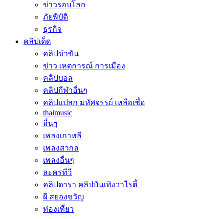
ข่าวรอบโลก
ภัยพิบัติ
ธุรกิจ
คลิปเด็ด
คลิปขำขัน
ข่าว เหตุการณ์ การเมือง
คลิปบอล
คลิปกีฬาอื่นๆ
คลิปแปลก มหัศจรรย์ เหลือเชื่อ
thaimusic
อื่นๆ
เพลงเกาหลี
เพลงสากล
เพลงอื่นๆ
ละครทีวี
คลิปดารา คลิปบันเทิงวาไรตี้
ผี สยองขวัญ
ท่องเที่ยว