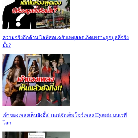
ความจริงอีกด้าน!ไลฟ์สดแฉยับเหตุสลดเกิดเพราะถูกบูลลี่จริง
มั้ย?
เจ้าของเพลงเห็นยังอึ้ง! เนเน่จัดเต็มโชว์เพลง Hysteria บนเวที
โลก