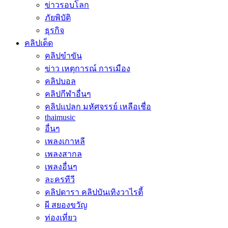
ข่าวรอบโลก
ภัยพิบัติ
ธุรกิจ
คลิปเด็ด
คลิปขำขัน
ข่าว เหตุการณ์ การเมือง
คลิปบอล
คลิปกีฬาอื่นๆ
คลิปแปลก มหัศจรรย์ เหลือเชื่อ
thaimusic
อื่นๆ
เพลงเกาหลี
เพลงสากล
เพลงอื่นๆ
ละครทีวี
คลิปดารา คลิปบันเทิงวาไรตี้
ผี สยองขวัญ
ท่องเที่ยว