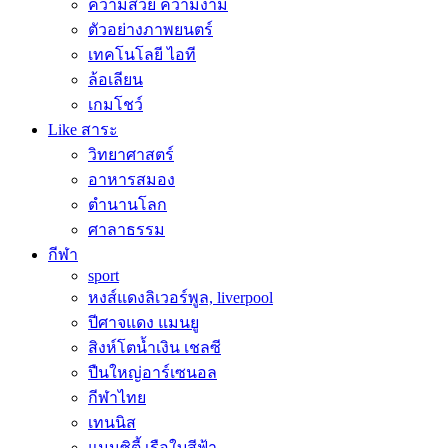
ความสวย ความงาม
ตัวอย่างภาพยนตร์
เทคโนโลยี ไอที
ล้อเลียน
เกมโชว์
Like สาระ
วิทยาศาสตร์
อาหารสมอง
ตำนานโลก
ศาลาธรรม
กีฬา
sport
หงส์แดงลิเวอร์พูล, liverpool
ปีศาจแดง แมนยู
สิงห์โตน้ำเงิน เชลซี
ปืนใหญ่อาร์เซนอล
กีฬาไทย
เทนนิส
แมนซิตี้ เรือใบสีฟ้า