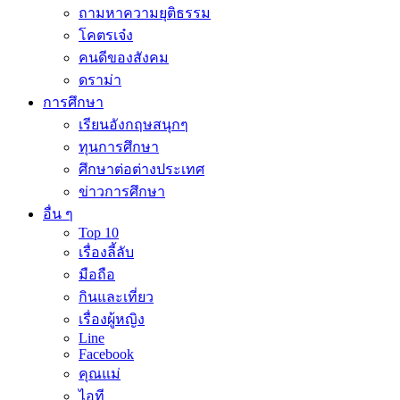
ถามหาความยุติธรรม
โคตรเจ๋ง
คนดีของสังคม
ดราม่า
การศึกษา
เรียนอังกฤษสนุกๆ
ทุนการศึกษา
ศึกษาต่อต่างประเทศ
ข่าวการศึกษา
อื่น ๆ
Top 10
เรื่องลี้ลับ
มือถือ
กินและเที่ยว
เรื่องผู้หญิง
Line
Facebook
คุณแม่
ไอที