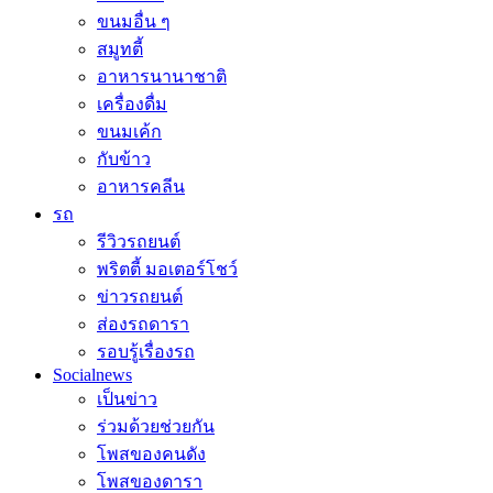
ขนมอื่น ๆ
สมูทตี้
อาหารนานาชาติ
เครื่องดื่ม
ขนมเค้ก
กับข้าว
อาหารคลีน
รถ
รีวิวรถยนต์
พริตตี้ มอเตอร์โชว์
ข่าวรถยนต์
ส่องรถดารา
รอบรู้เรื่องรถ
Socialnews
เป็นข่าว
ร่วมด้วยช่วยกัน
โพสของคนดัง
โพสของดารา