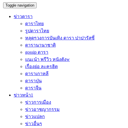
Toggle navigation
ข่าวดารา
ดาราไทย
รูปดาราไทย
หลุดๆวงการบันเทิง ดารา ปาปารัสซี่
ดารานานาชาติ
gossip ดารา
แนะนำ พรีวิว หนังดังw
เรื่องย่อ ละครฮิต
ดาราเกาหลี
ดาราปุ่น
ดาราจีน
ข่าวหน้า1
ข่าวการเมือง
ข่าวอาชญากรรม
ข่าวแปลก
ข่าวอื่นๆ