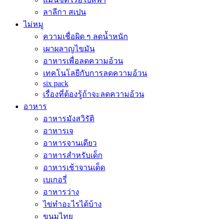
ลาลีกา สเปน
ไม่หมู
ความเชื่อผิด ๆ ลดน้ำหนัก
เผาผลาญไขมัน
อาหารเพื่อลดความอ้วน
เทคโนโลยีกับการลดความอ้วน
six pack
เรื่องที่ต้องรู้ถ้าจะลดความอ้วน
อาหาร
อาหารมังสวิรัติ
อาหารเจ
อาหารจานเดียว
อาหารสำหรับเด็ก
อาหารเช้าจานเด็ด
เบเกอรี่
อาหารว่าง
ไข่ทำอะไรได้บ้าง
ขนมไทย