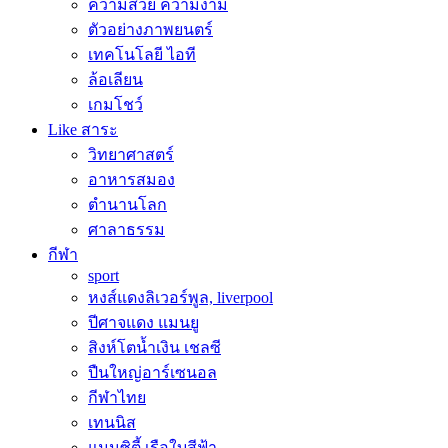
ความสวย ความงาม
ตัวอย่างภาพยนตร์
เทคโนโลยี ไอที
ล้อเลียน
เกมโชว์
Like สาระ
วิทยาศาสตร์
อาหารสมอง
ตำนานโลก
ศาลาธรรม
กีฬา
sport
หงส์แดงลิเวอร์พูล, liverpool
ปีศาจแดง แมนยู
สิงห์โตน้ำเงิน เชลซี
ปืนใหญ่อาร์เซนอล
กีฬาไทย
เทนนิส
แมนซิตี้ เรือใบสีฟ้า