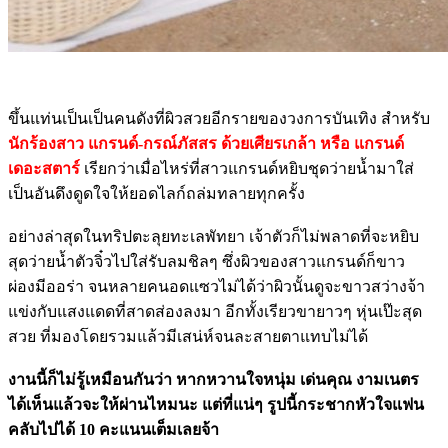
ขึ้นแท่นเป็นเป็นคนดังที่ผิวสวยอีกรายของวงการบันเทิง สำหรับ
นักร้องสาว แกรนด์-กรณ์ภัสสร ด้วยเศียรเกล้า หรือ แกรนด์
เดอะสตาร์
เรียกว่าเมื่อไหร่ที่สาวแกรนด์หยิบชุดว่ายน้ำมาใส่
เป็นอันดึงดูดใจให้ยอดไลก์ถล่มทลายทุกครั้ง
อย่างล่าสุดในทริปตะลุยทะเลพัทยา เจ้าตัวก็ไม่พลาดที่จะหยิบ
สุดว่ายน้ำตัวจิ๋วไปใส่รับลมชิลๆ ซึ่งผิวของสาวแกรนด์ก็ขาว
ผ่องมีออร่า จนหลายคนอดแซวไม่ได้ว่าผิวนั้นดูจะขาวสว่างจ้า
แข่งกับแสงแดดที่สาดส่องลงมา อีกทั้งเรียวขายาวๆ หุ่นเป๊ะสุด
สวย ที่มองโดยรวมแล้วมีเสน่ห์จนละสายตาแทบไม่ได้
งานนี้ก็ไม่รู้เหมือนกันว่า หากหวานใจหนุ่ม เด่นคุณ งามเนตร
ได้เห็นแล้วจะให้ผ่านไหมนะ แต่ที่แน่ๆ รูปนี้กระชากหัวใจแฟน
คลับไปได้ 10 คะแนนเต็มเลยจ้า