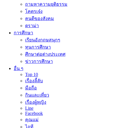
ถามหาความยุติธรรม
โคตรเจ๋ง
คนดีของสังคม
ดราม่า
การศึกษา
เรียนอังกฤษสนุกๆ
ทุนการศึกษา
ศึกษาต่อต่างประเทศ
ข่าวการศึกษา
อื่น ๆ
Top 10
เรื่องลี้ลับ
มือถือ
กินและเที่ยว
เรื่องผู้หญิง
Line
Facebook
คุณแม่
ไอที