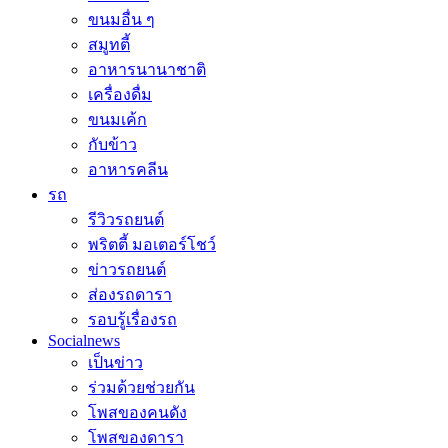
ขนมอื่น ๆ
สมูทตี้
อาหารนานาชาติ
เครื่องดื่ม
ขนมเค้ก
กับข้าว
อาหารคลีน
รถ
รีวิวรถยนต์
พริตตี้ มอเตอร์โชว์
ข่าวรถยนต์
ส่องรถดารา
รอบรู้เรื่องรถ
Socialnews
เป็นข่าว
ร่วมด้วยช่วยกัน
โพสของคนดัง
โพสของดารา