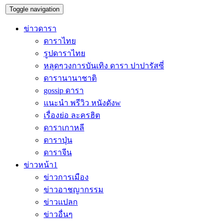
Toggle navigation
ข่าวดารา
ดาราไทย
รูปดาราไทย
หลุดๆวงการบันเทิง ดารา ปาปารัสซี่
ดารานานาชาติ
gossip ดารา
แนะนำ พรีวิว หนังดังw
เรื่องย่อ ละครฮิต
ดาราเกาหลี
ดาราปุ่น
ดาราจีน
ข่าวหน้า1
ข่าวการเมือง
ข่าวอาชญากรรม
ข่าวแปลก
ข่าวอื่นๆ