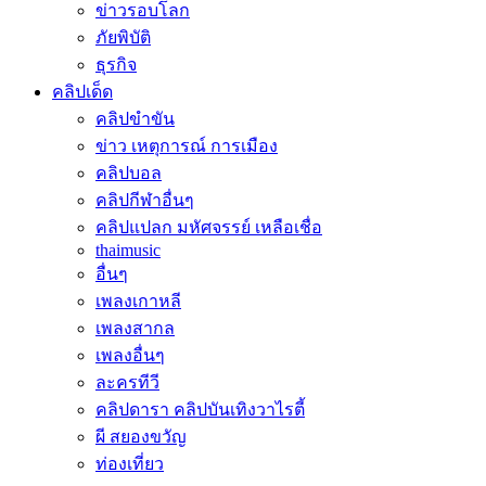
ข่าวรอบโลก
ภัยพิบัติ
ธุรกิจ
คลิปเด็ด
คลิปขำขัน
ข่าว เหตุการณ์ การเมือง
คลิปบอล
คลิปกีฬาอื่นๆ
คลิปแปลก มหัศจรรย์ เหลือเชื่อ
thaimusic
อื่นๆ
เพลงเกาหลี
เพลงสากล
เพลงอื่นๆ
ละครทีวี
คลิปดารา คลิปบันเทิงวาไรตี้
ผี สยองขวัญ
ท่องเที่ยว