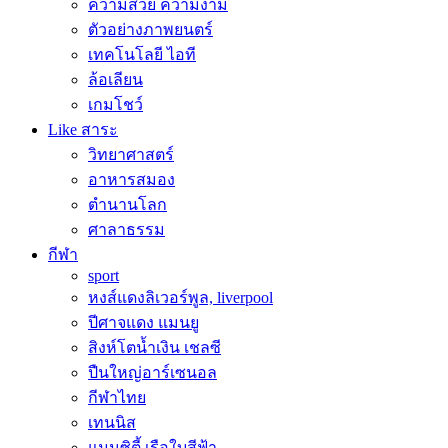
ความสวย ความงาม
ตัวอย่างภาพยนตร์
เทคโนโลยี ไอที
ล้อเลียน
เกมโชว์
Like สาระ
วิทยาศาสตร์
อาหารสมอง
ตำนานโลก
ศาลาธรรม
กีฬา
sport
หงส์แดงลิเวอร์พูล, liverpool
ปีศาจแดง แมนยู
สิงห์โตน้ำเงิน เชลซี
ปืนใหญ่อาร์เซนอล
กีฬาไทย
เทนนิส
แมนซิตี้ เรือใบสีฟ้า