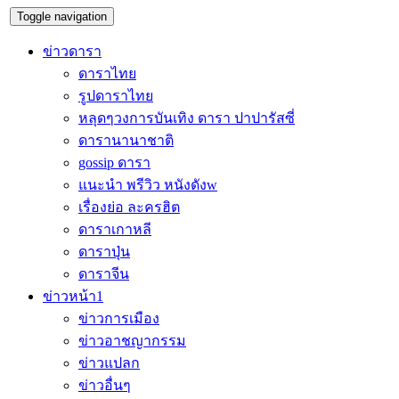
Toggle navigation
ข่าวดารา
ดาราไทย
รูปดาราไทย
หลุดๆวงการบันเทิง ดารา ปาปารัสซี่
ดารานานาชาติ
gossip ดารา
แนะนำ พรีวิว หนังดังw
เรื่องย่อ ละครฮิต
ดาราเกาหลี
ดาราปุ่น
ดาราจีน
ข่าวหน้า1
ข่าวการเมือง
ข่าวอาชญากรรม
ข่าวแปลก
ข่าวอื่นๆ