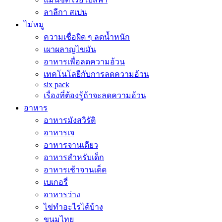
ลาลีกา สเปน
ไม่หมู
ความเชื่อผิด ๆ ลดน้ำหนัก
เผาผลาญไขมัน
อาหารเพื่อลดความอ้วน
เทคโนโลยีกับการลดความอ้วน
six pack
เรื่องที่ต้องรู้ถ้าจะลดความอ้วน
อาหาร
อาหารมังสวิรัติ
อาหารเจ
อาหารจานเดียว
อาหารสำหรับเด็ก
อาหารเช้าจานเด็ด
เบเกอรี่
อาหารว่าง
ไข่ทำอะไรได้บ้าง
ขนมไทย