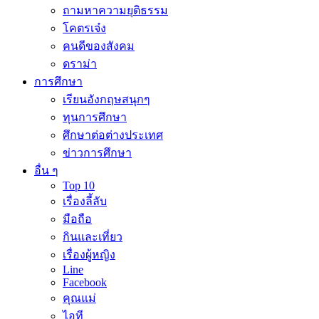
ถามหาความยุติธรรม
โคตรเจ๋ง
คนดีของสังคม
ดราม่า
การศึกษา
เรียนอังกฤษสนุกๆ
ทุนการศึกษา
ศึกษาต่อต่างประเทศ
ข่าวการศึกษา
อื่น ๆ
Top 10
เรื่องลี้ลับ
มือถือ
กินและเที่ยว
เรื่องผู้หญิง
Line
Facebook
คุณแม่
ไอที