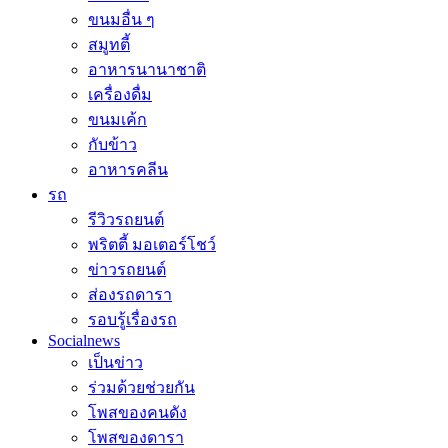
ขนมอื่น ๆ
สมูทตี้
อาหารนานาชาติ
เครื่องดื่ม
ขนมเค้ก
กับข้าว
อาหารคลีน
รถ
รีวิวรถยนต์
พริตตี้ มอเตอร์โชว์
ข่าวรถยนต์
ส่องรถดารา
รอบรู้เรื่องรถ
Socialnews
เป็นข่าว
ร่วมด้วยช่วยกัน
โพสของคนดัง
โพสของดารา