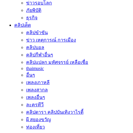
ข่าวรอบโลก
ภัยพิบัติ
ธุรกิจ
คลิปเด็ด
คลิปขำขัน
ข่าว เหตุการณ์ การเมือง
คลิปบอล
คลิปกีฬาอื่นๆ
คลิปแปลก มหัศจรรย์ เหลือเชื่อ
thaimusic
อื่นๆ
เพลงเกาหลี
เพลงสากล
เพลงอื่นๆ
ละครทีวี
คลิปดารา คลิปบันเทิงวาไรตี้
ผี สยองขวัญ
ท่องเที่ยว