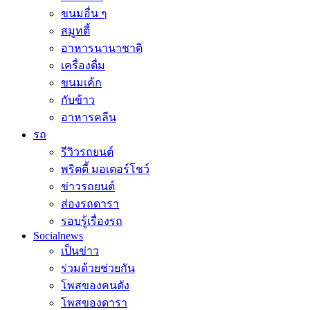
ขนมอื่น ๆ
สมูทตี้
อาหารนานาชาติ
เครื่องดื่ม
ขนมเค้ก
กับข้าว
อาหารคลีน
รถ
รีวิวรถยนต์
พริตตี้ มอเตอร์โชว์
ข่าวรถยนต์
ส่องรถดารา
รอบรู้เรื่องรถ
Socialnews
เป็นข่าว
ร่วมด้วยช่วยกัน
โพสของคนดัง
โพสของดารา