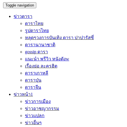
Toggle navigation
ข่าวดารา
ดาราไทย
รูปดาราไทย
หลุดๆวงการบันเทิง ดารา ปาปารัสซี่
ดารานานาชาติ
gossip ดารา
แนะนำ พรีวิว หนังดังw
เรื่องย่อ ละครฮิต
ดาราเกาหลี
ดาราปุ่น
ดาราจีน
ข่าวหน้า1
ข่าวการเมือง
ข่าวอาชญากรรม
ข่าวแปลก
ข่าวอื่นๆ