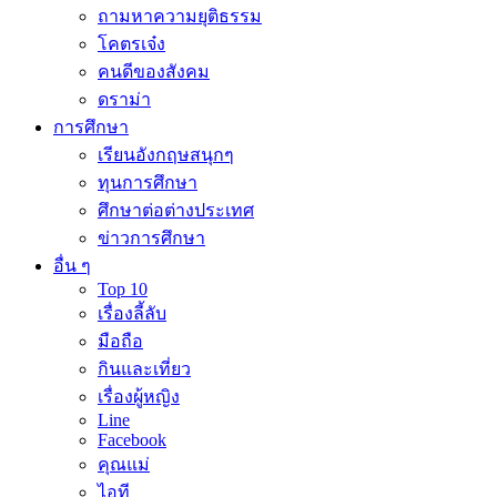
ถามหาความยุติธรรม
โคตรเจ๋ง
คนดีของสังคม
ดราม่า
การศึกษา
เรียนอังกฤษสนุกๆ
ทุนการศึกษา
ศึกษาต่อต่างประเทศ
ข่าวการศึกษา
อื่น ๆ
Top 10
เรื่องลี้ลับ
มือถือ
กินและเที่ยว
เรื่องผู้หญิง
Line
Facebook
คุณแม่
ไอที