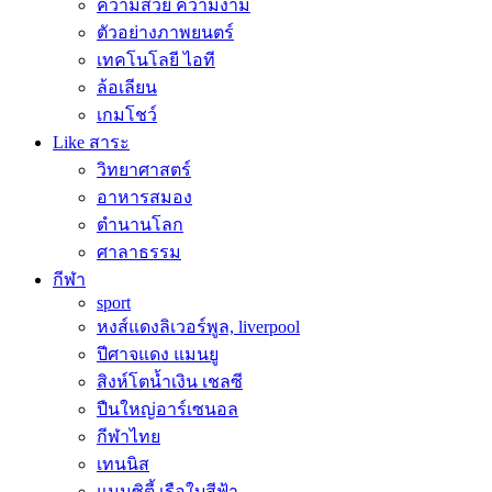
ความสวย ความงาม
ตัวอย่างภาพยนตร์
เทคโนโลยี ไอที
ล้อเลียน
เกมโชว์
Like สาระ
วิทยาศาสตร์
อาหารสมอง
ตำนานโลก
ศาลาธรรม
กีฬา
sport
หงส์แดงลิเวอร์พูล, liverpool
ปีศาจแดง แมนยู
สิงห์โตน้ำเงิน เชลซี
ปืนใหญ่อาร์เซนอล
กีฬาไทย
เทนนิส
แมนซิตี้ เรือใบสีฟ้า