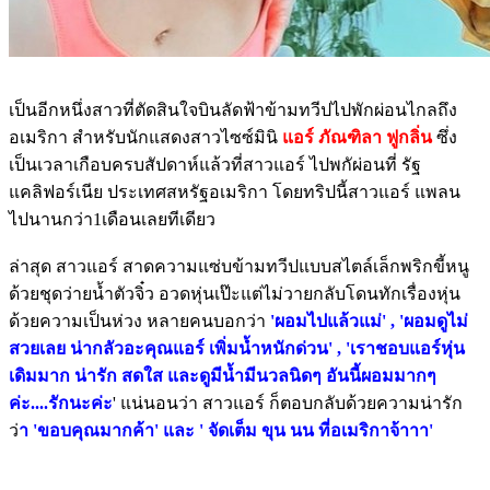
เป็นอีกหนึ่งสาวที่ตัดสินใจบินลัดฟ้าข้ามทวีปไปพักผ่อนไกลถึง
อเมริกา สำหรับนักแสดงสาวไซซ์มินิ
แอร์ ภัณฑิลา ฟูกลิ่น
ซึ่ง
เป็นเวลาเกือบครบสัปดาห์แล้วที่สาวแอร์ ไปพกัผ่อนที่ รัฐ
แคลิฟอร์เนีย ประเทศสหรัฐอเมริกา โดยทริปนี้สาวแอร์ แพลน
ไปนานกว่า1เดือนเลยทีเดียว
ล่าสุด สาวแอร์ สาดความแซ่บข้ามทวีปแบบสไตล์เล็กพริกขี้หนู
ด้วยชุดว่ายน้ำตัวจิ๋ว อวดหุ่นเป๊ะแต่ไม่วายกลับโดนทักเรื่องหุ่น
ด้วยความเป็นห่วง หลายคนบอกว่า
'ผอมไปแล้วแม่' , 'ผอมดูไม่
สวยเลย น่ากลัวอะคุณแอร์ เพิ่มน้ำหนักด่วน' , 'เราชอบแอร์หุ่น
เดิมมาก น่ารัก สดใส และดูมีน้ำมีนวลนิดๆ อันนี้ผอมมากๆ
ค่ะ....รักนะค่ะ
' แน่นอนว่า สาวแอร์ ก็ตอบกลับด้วยความน่ารัก
ว่
า 'ขอบคุณมากค้า' และ ' จัดเต็ม ขุน นน ที่อเมริกาจ้าาา'