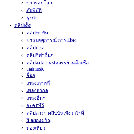
ข่าวรอบโลก
ภัยพิบัติ
ธุรกิจ
คลิปเด็ด
คลิปขำขัน
ข่าว เหตุการณ์ การเมือง
คลิปบอล
คลิปกีฬาอื่นๆ
คลิปแปลก มหัศจรรย์ เหลือเชื่อ
thaimusic
อื่นๆ
เพลงเกาหลี
เพลงสากล
เพลงอื่นๆ
ละครทีวี
คลิปดารา คลิปบันเทิงวาไรตี้
ผี สยองขวัญ
ท่องเที่ยว