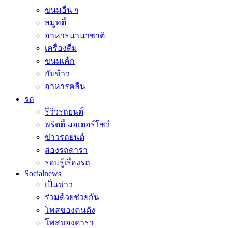
ขนมอื่น ๆ
สมูทตี้
อาหารนานาชาติ
เครื่องดื่ม
ขนมเค้ก
กับข้าว
อาหารคลีน
รถ
รีวิวรถยนต์
พริตตี้ มอเตอร์โชว์
ข่าวรถยนต์
ส่องรถดารา
รอบรู้เรื่องรถ
Socialnews
เป็นข่าว
ร่วมด้วยช่วยกัน
โพสของคนดัง
โพสของดารา