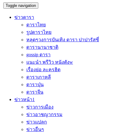
Toggle navigation
ข่าวดารา
ดาราไทย
รูปดาราไทย
หลุดๆวงการบันเทิง ดารา ปาปารัสซี่
ดารานานาชาติ
gossip ดารา
แนะนำ พรีวิว หนังดังw
เรื่องย่อ ละครฮิต
ดาราเกาหลี
ดาราปุ่น
ดาราจีน
ข่าวหน้า1
ข่าวการเมือง
ข่าวอาชญากรรม
ข่าวแปลก
ข่าวอื่นๆ