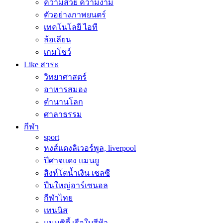
ความสวย ความงาม
ตัวอย่างภาพยนตร์
เทคโนโลยี ไอที
ล้อเลียน
เกมโชว์
Like สาระ
วิทยาศาสตร์
อาหารสมอง
ตำนานโลก
ศาลาธรรม
กีฬา
sport
หงส์แดงลิเวอร์พูล, liverpool
ปีศาจแดง แมนยู
สิงห์โตน้ำเงิน เชลซี
ปืนใหญ่อาร์เซนอล
กีฬาไทย
เทนนิส
แมนซิตี้ เรือใบสีฟ้า