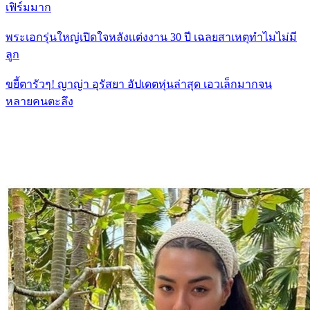
เฟิร์มมาก
พระเอกรุ่นใหญ่เปิดใจหลังเเต่งงาน 30 ปี เฉลยสาเหตุทำไมไม่มี
ลูก
ขยี้ตารัวๆ! ญาญ่า อุรัสยา อัปเดตหุ่นล่าสุด เอวเล็กมากจน
หลายคนตะลึง