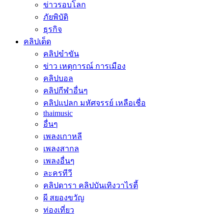
ข่าวรอบโลก
ภัยพิบัติ
ธุรกิจ
คลิปเด็ด
คลิปขำขัน
ข่าว เหตุการณ์ การเมือง
คลิปบอล
คลิปกีฬาอื่นๆ
คลิปแปลก มหัศจรรย์ เหลือเชื่อ
thaimusic
อื่นๆ
เพลงเกาหลี
เพลงสากล
เพลงอื่นๆ
ละครทีวี
คลิปดารา คลิปบันเทิงวาไรตี้
ผี สยองขวัญ
ท่องเที่ยว