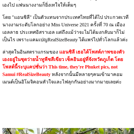
เองไป แฟนนางงามก็ยิ่งเทใจให้เต็มๆ
โดย "แอนชิลี" เป็นตัวเเทนจากประเทศไทยที่ได้ไป ประกวดเวที
นางงามระดับโลกอย่าง Miss Universe 2021 ครั้งที่ 70 ณ เมือง
เอลลาธ ประเทศอิสราเอล เเต่ถึงเเม้ว่าจะไม่ได้มงกลับมาก็ไม่
เป็นไร เพราะเเคมเปญRealSizeBeauty ได้เเพร่ไปทั่วโลกเเล้วค่ะ
ล่าสุดในอินสตราแกรมของ
เเอนชิลี เธอได้โพสต์ภาพของตัว
เองอยู่ในชุดว่ายน้ำทูพีชสีเขียว เช็คอินอยู่ที่จังหวัดภูเก็ต โดย
โพสต์นี้ระบุเเคปชั่นว่า This time, they're Phuket pics, not
Samui #RealSizeBeauty
หลังจากนั้นมีหลายๆคนเข้ามาคอม
เมนต์เป็นอิโมจิคอนหัวใจเเละไฟลุกกันอย่างมากมายเลยค่ะ