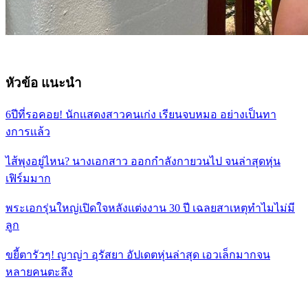
หัวข้อ แนะนำ
6ปีที่รอคอย! นักเเสดงสาวคนเก่ง เรียนจบหมอ อย่างเป็นทา
งการเเล้ว
ไส้พุงอยู่ไหน? นางเอกสาว ออกกำลังกายวนไป จนล่าสุดหุ่น
เฟิร์มมาก
พระเอกรุ่นใหญ่เปิดใจหลังเเต่งงาน 30 ปี เฉลยสาเหตุทำไมไม่มี
ลูก
ขยี้ตารัวๆ! ญาญ่า อุรัสยา อัปเดตหุ่นล่าสุด เอวเล็กมากจน
หลายคนตะลึง