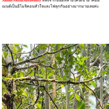
Samui #RealSizeBeauty
หลังจากนั้นมีหลายๆคนเข้ามาคอม
เมนต์เป็นอิโมจิคอนหัวใจเเละไฟลุกกันอย่างมากมายเลยค่ะ