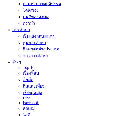
ถามหาความยุติธรรม
โคตรเจ๋ง
คนดีของสังคม
ดราม่า
การศึกษา
เรียนอังกฤษสนุกๆ
ทุนการศึกษา
ศึกษาต่อต่างประเทศ
ข่าวการศึกษา
อื่น ๆ
Top 10
เรื่องลี้ลับ
มือถือ
กินและเที่ยว
เรื่องผู้หญิง
Line
Facebook
คุณแม่
ไอที