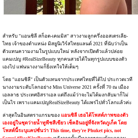
สำหรับ "แอนชิลี สก็อต-เคมมิส" สาวงามลูกครึ่งออสเตรเลีย-
ไทย เจ้าของตำแหน่ง มิสยูนิเวิร์สไทยแลนด์ 2021 ที่นับว่าเป็น
ตัวแทนความงามในรูปแบบใหม่ หลังจากเปิดตัวแล้วปล่อย
แคมเปญ #RealSizeBeauty ทุกคนสวยได้ในทุกรูปแบบของตัว
เองไป แฟนนางงามก็ยิ่งเทใจให้เต็มๆ
โดย "แอนชิลี" เป็นตัวเเทนจากประเทศไทยที่ได้ไป ประกวดเวที
นางงามระดับโลกอย่าง Miss Universe 2021 ครั้งที่ 70 ณ เมือง
เอลลาธ ประเทศอิสราเอล เเต่ถึงเเม้ว่าจะไม่ได้มงกลับมาก็ไม่
เป็นไร เพราะเเคมเปญRealSizeBeauty ได้เเพร่ไปทั่วโลกเเล้วค่ะ
ล่าสุดในอินสตราแกรมของ
เเอนชิลี เธอได้โพสต์ภาพของตัว
เองอยู่ในชุดว่ายน้ำทูพีชสีเขียว เช็คอินอยู่ที่จังหวัดภูเก็ต โดย
โพสต์นี้ระบุเเคปชั่นว่า This time, they're Phuket pics, not