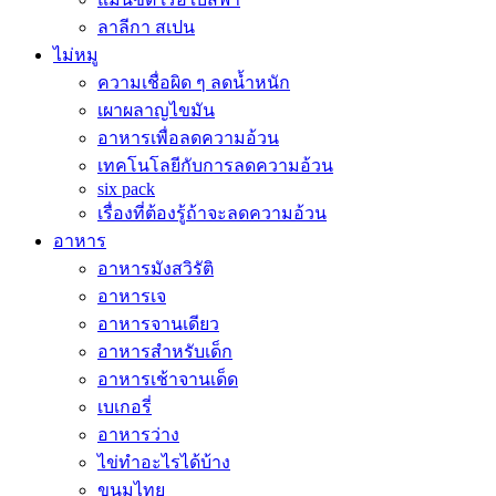
ลาลีกา สเปน
ไม่หมู
ความเชื่อผิด ๆ ลดน้ำหนัก
เผาผลาญไขมัน
อาหารเพื่อลดความอ้วน
เทคโนโลยีกับการลดความอ้วน
six pack
เรื่องที่ต้องรู้ถ้าจะลดความอ้วน
อาหาร
อาหารมังสวิรัติ
อาหารเจ
อาหารจานเดียว
อาหารสำหรับเด็ก
อาหารเช้าจานเด็ด
เบเกอรี่
อาหารว่าง
ไข่ทำอะไรได้บ้าง
ขนมไทย