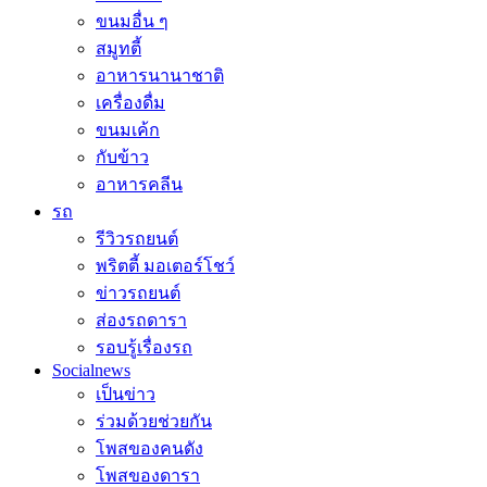
ขนมอื่น ๆ
สมูทตี้
อาหารนานาชาติ
เครื่องดื่ม
ขนมเค้ก
กับข้าว
อาหารคลีน
รถ
รีวิวรถยนต์
พริตตี้ มอเตอร์โชว์
ข่าวรถยนต์
ส่องรถดารา
รอบรู้เรื่องรถ
Socialnews
เป็นข่าว
ร่วมด้วยช่วยกัน
โพสของคนดัง
โพสของดารา