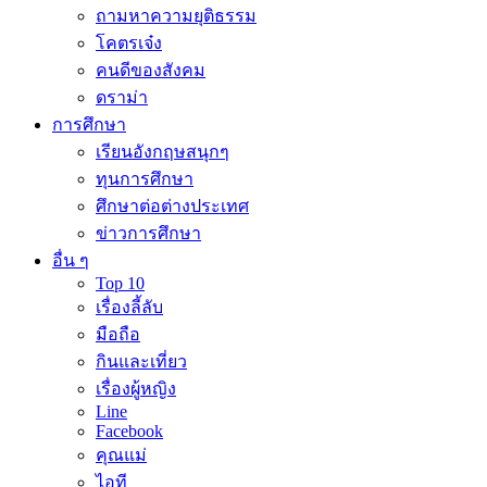
ถามหาความยุติธรรม
โคตรเจ๋ง
คนดีของสังคม
ดราม่า
การศึกษา
เรียนอังกฤษสนุกๆ
ทุนการศึกษา
ศึกษาต่อต่างประเทศ
ข่าวการศึกษา
อื่น ๆ
Top 10
เรื่องลี้ลับ
มือถือ
กินและเที่ยว
เรื่องผู้หญิง
Line
Facebook
คุณแม่
ไอที