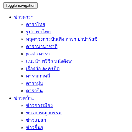
Toggle navigation
ข่าวดารา
ดาราไทย
รูปดาราไทย
หลุดๆวงการบันเทิง ดารา ปาปารัสซี่
ดารานานาชาติ
gossip ดารา
แนะนำ พรีวิว หนังดังw
เรื่องย่อ ละครฮิต
ดาราเกาหลี
ดาราปุ่น
ดาราจีน
ข่าวหน้า1
ข่าวการเมือง
ข่าวอาชญากรรม
ข่าวแปลก
ข่าวอื่นๆ