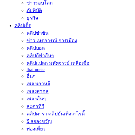
ข่าวรอบโลก
ภัยพิบัติ
ธุรกิจ
คลิปเด็ด
คลิปขำขัน
ข่าว เหตุการณ์ การเมือง
คลิปบอล
คลิปกีฬาอื่นๆ
คลิปแปลก มหัศจรรย์ เหลือเชื่อ
thaimusic
อื่นๆ
เพลงเกาหลี
เพลงสากล
เพลงอื่นๆ
ละครทีวี
คลิปดารา คลิปบันเทิงวาไรตี้
ผี สยองขวัญ
ท่องเที่ยว