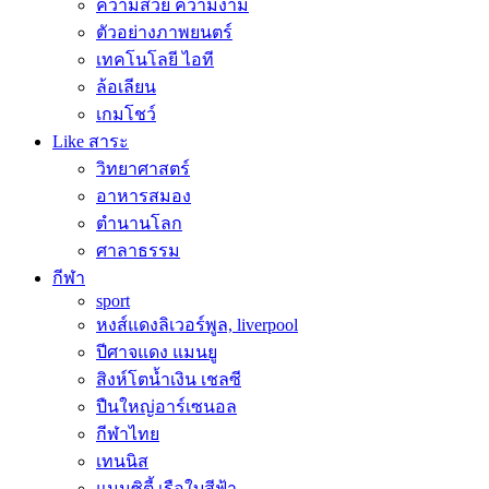
ความสวย ความงาม
ตัวอย่างภาพยนตร์
เทคโนโลยี ไอที
ล้อเลียน
เกมโชว์
Like สาระ
วิทยาศาสตร์
อาหารสมอง
ตำนานโลก
ศาลาธรรม
กีฬา
sport
หงส์แดงลิเวอร์พูล, liverpool
ปีศาจแดง แมนยู
สิงห์โตน้ำเงิน เชลซี
ปืนใหญ่อาร์เซนอล
กีฬาไทย
เทนนิส
แมนซิตี้ เรือใบสีฟ้า