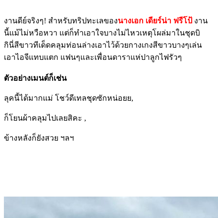
งานดีย์จริงๆ! สำหรับทริปทะเลของ
นางเอก เดียร์น่า ฟรีโป้
งาน
นี้แม้ไม่หวือหวา แต่ก็ทำเอาใจบางไม่ไหวเหตุโผล่มาในชุดบิ
กินี่สีขาวทีเด็ดคลุมท่อนล่างเอาไว้ด้วยกางเกงสีขาวบางๆเล่น
เอาไอจีแทบแตก แฟนๆและเพื่อนดาราแห่ปาลูกไฟรัวๆ
ตัวอย่างเมนต์ก็เช่น
ลุคนี้ได้มากแม่ โชว์ดีเทลชุดซักหน่อยย,
ก็โยนผ้าคลุมไปเลยสิคะ ,
ข้างหลังก็ยังสวย ฯลฯ