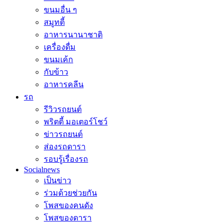
ขนมอื่น ๆ
สมูทตี้
อาหารนานาชาติ
เครื่องดื่ม
ขนมเค้ก
กับข้าว
อาหารคลีน
รถ
รีวิวรถยนต์
พริตตี้ มอเตอร์โชว์
ข่าวรถยนต์
ส่องรถดารา
รอบรู้เรื่องรถ
Socialnews
เป็นข่าว
ร่วมด้วยช่วยกัน
โพสของคนดัง
โพสของดารา