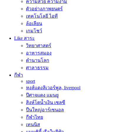
ความสวย ความงาม
ตัวอย่างภาพยนตร์
เทคโนโลยี ไอที
ล้อเลียน
เกมโชว์
Like สาระ
วิทยาศาสตร์
อาหารสมอง
ตำนานโลก
ศาลาธรรม
กีฬา
sport
หงส์แดงลิเวอร์พูล, liverpool
ปีศาจแดง แมนยู
สิงห์โตน้ำเงิน เชลซี
ปืนใหญ่อาร์เซนอล
กีฬาไทย
เทนนิส
แมนซิตี้ เรือใบสีฟ้า