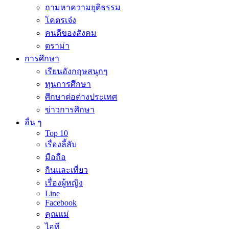
ถามหาความยุติธรรม
โคตรเจ๋ง
คนดีของสังคม
ดราม่า
การศึกษา
เรียนอังกฤษสนุกๆ
ทุนการศึกษา
ศึกษาต่อต่างประเทศ
ข่าวการศึกษา
อื่น ๆ
Top 10
เรื่องลี้ลับ
มือถือ
กินและเที่ยว
เรื่องผู้หญิง
Line
Facebook
คุณแม่
ไอที