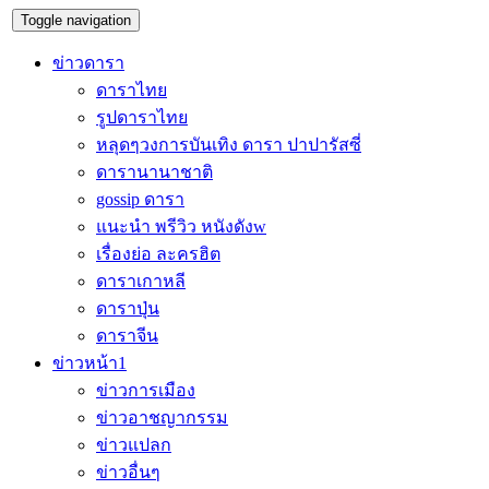
Toggle navigation
ข่าวดารา
ดาราไทย
รูปดาราไทย
หลุดๆวงการบันเทิง ดารา ปาปารัสซี่
ดารานานาชาติ
gossip ดารา
แนะนำ พรีวิว หนังดังw
เรื่องย่อ ละครฮิต
ดาราเกาหลี
ดาราปุ่น
ดาราจีน
ข่าวหน้า1
ข่าวการเมือง
ข่าวอาชญากรรม
ข่าวแปลก
ข่าวอื่นๆ