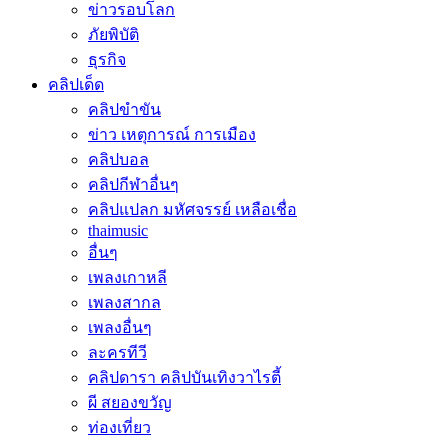
ข่าวรอบโลก
ภัยพิบัติ
ธุรกิจ
คลิปเด็ด
คลิปขำขัน
ข่าว เหตุการณ์ การเมือง
คลิปบอล
คลิปกีฬาอื่นๆ
คลิปแปลก มหัศจรรย์ เหลือเชื่อ
thaimusic
อื่นๆ
เพลงเกาหลี
เพลงสากล
เพลงอื่นๆ
ละครทีวี
คลิปดารา คลิปบันเทิงวาไรตี้
ผี สยองขวัญ
ท่องเที่ยว