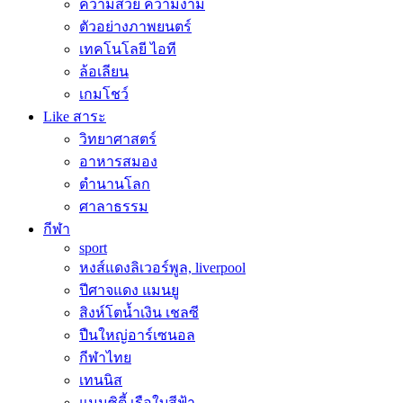
ความสวย ความงาม
ตัวอย่างภาพยนตร์
เทคโนโลยี ไอที
ล้อเลียน
เกมโชว์
Like สาระ
วิทยาศาสตร์
อาหารสมอง
ตำนานโลก
ศาลาธรรม
กีฬา
sport
หงส์แดงลิเวอร์พูล, liverpool
ปีศาจแดง แมนยู
สิงห์โตน้ำเงิน เชลซี
ปืนใหญ่อาร์เซนอล
กีฬาไทย
เทนนิส
แมนซิตี้ เรือใบสีฟ้า