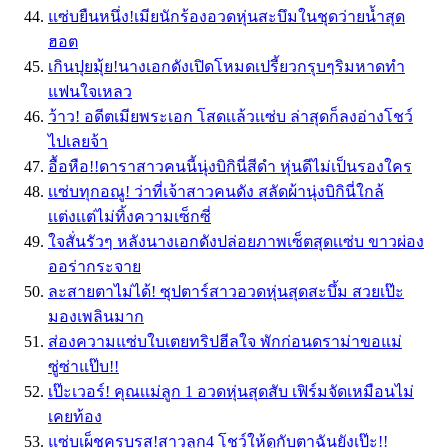
แซ่บยืนหนึ่ง!เมียนักร้องอวดหุ่นสะบึมในชุดว่ายน้ำสุด
ฮอต
เกินปุยมุ้ย!นางเอกดังเปิดโหมดเปรี้ยวกรุบๆริมหาดทำ
แฟนใจเหลว
ว้าว! อดีตเมียพระเอก โสดเเล้วเเซ่บ ล่าสุดก็ลงอ่างโชว์
ไปเลยจ้า
อื้อหือ!!ดาราสาวคนนี้นุ่งบิกินี่สีดำ หุ่นดีไม่เป็นรองใคร
เเซ่บทุกอณู! ว่าที่เจ้าสาวคนดัง สลัดผ้านุ่งบิกินี่ใกล้
เเต่งเเต่ไม่ทิ้งความเซ็กซี่
ใจสั่นรัวๆ หลังนางเอกดังปล่อยภาพเซ็ตสุดเเซ่บ ขาวผ่อง
ออร่ากระจาย
ละสายตาไม่ได้! ซุปตาร์สาวอวดหุ่นสุดสะบึ้ม สวยเป๊ะ
มองเพลินมาก
ส่องความแซ่บใบเตยทริปฮีลใจ พักก่อนดราม่าขอแม่
ซู่ซ่าแป๊บ!!
เป๊ะเวอร์! คุณเเม่ลูก 1 อวดหุ่นสุดสับ เฟิร์มจัดเหมือนไม่
เคยท้อง
แซ่บเผ็ชครบรส!สาวลูก4 โชว์ให้ดูกับตาฉันยังเป๊ะ!!