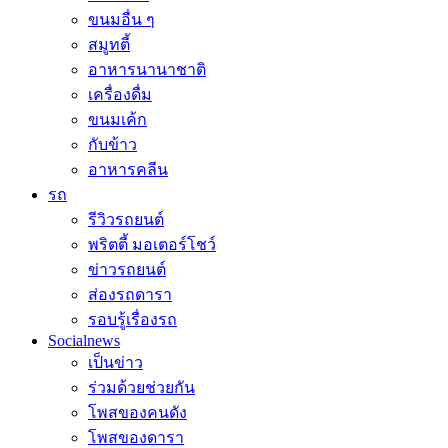
ขนมอื่น ๆ
สมูทตี้
อาหารนานาชาติ
เครื่องดื่ม
ขนมเค้ก
กับข้าว
อาหารคลีน
รถ
รีวิวรถยนต์
พริตตี้ มอเตอร์โชว์
ข่าวรถยนต์
ส่องรถดารา
รอบรู้เรื่องรถ
Socialnews
เป็นข่าว
ร่วมด้วยช่วยกัน
โพสของคนดัง
โพสของดารา