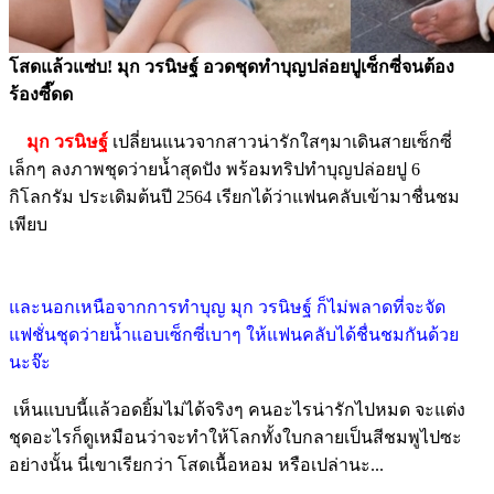
โสดแล้วแซ่บ! มุก วรนิษฐ์ อวดชุดทำบุญปล่อยปูเซ็กซี่จนต้อง
ร้องซี๊ดด
มุก วรนิษฐ์
เปลี่ยนแนวจากสาวน่ารักใสๆมาเดินสายเซ็กซี่
เล็กๆ ลงภาพชุดว่ายน้ำสุดปัง พร้อมทริปทำบุญปล่อยปู 6
กิโลกรัม ประเดิมต้นปี 2564 เรียกได้ว่าแฟนคลับเข้ามาชื่นชม
เพียบ
และนอกเหนือจากการทำบุญ มุก วรนิษฐ์ ก็ไม่พลาดที่จะจัด
แฟชั่นชุดว่ายน้ำแอบเซ็กซี่เบาๆ ให้แฟนคลับได้ชื่นชมกันด้วย
นะจ๊ะ
เห็นแบบนี้แล้วอดยิ้มไม่ได้จริงๆ คนอะไรน่ารักไปหมด จะแต่ง
ชุดอะไรก็ดูเหมือนว่าจะทำให้โลกทั้งใบกลายเป็นสีชมพูไปซะ
อย่างนั้น นี่เขาเรียกว่า โสดเนื้อหอม หรือเปล่านะ...