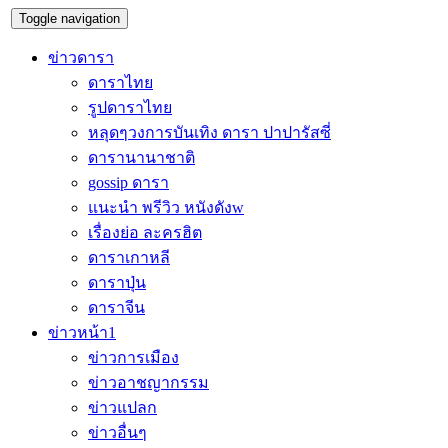
Toggle navigation
ข่าวดารา
ดาราไทย
รูปดาราไทย
หลุดๆวงการบันเทิง ดารา ปาปารัสซี่
ดารานานาชาติ
gossip ดารา
แนะนำ พรีวิว หนังดังw
เรื่องย่อ ละครฮิต
ดาราเกาหลี
ดาราปุ่น
ดาราจีน
ข่าวหน้า1
ข่าวการเมือง
ข่าวอาชญากรรม
ข่าวแปลก
ข่าวอื่นๆ