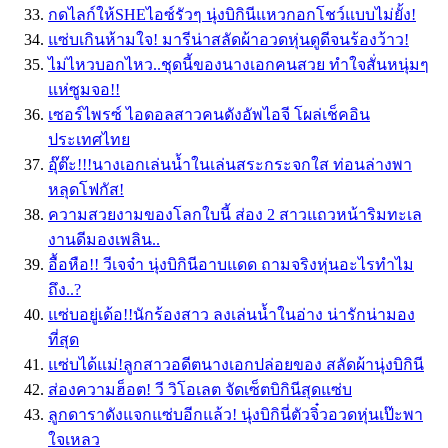
กดไลก์ให้SHEไอซ์รัวๆ นุ่งบิกินีแหวกอกโชว์แบบไม่ยั้ง!
แซ่บเกินห้ามใจ! มารีน่าสลัดผ้าอวดหุ่นดูดีจนร้องว้าว!
ไม่ไหวบอกไหว..ชุดนี้ของนางเอกคนสวย ทำใจสั่นหนุ่มๆ
แห่ซูมจอ!!
เซอร์ไพรซ์ ไอดอลสาวคนดังอัพไอจี โผล่เช็คอิน
ประเทศไทย
อุ๊ต๊ะ!!!นางเอกเล่นน้ำในเล่นสระกระจกใส ท่อนล่างพา
หลุดโฟกัส!
ความสวยงามของโลกใบนี้ ส่อง 2 สาวแถวหน้าริมทะเล
งานดีมองเพลิน..
อื้อหือ!! วีเจจ๋า นุ่งบิกินีอาบแดด ถามจริงหุ่นอะไรทำไม
ถึง..?
แซ่บอยู่เด้อ!!นักร้องสาว ลงเล่นน้ำในอ่าง น่ารักน่ามอง
ที่สุด
แซ่บได้แม่!ลูกสาวอดีตนางเอกปล่อยของ สลัดผ้านุ่งบิกินี
ส่องความฮ็อต! วี วิโอเลต จัดเซ็ตบิกินีสุดแซ่บ
ลูกดาราดังแจกแซ่บอีกแล้ว! นุ่งบิกินี่ตัวจิ๋วอวดหุ่นเป๊ะพา
ใจเหลว