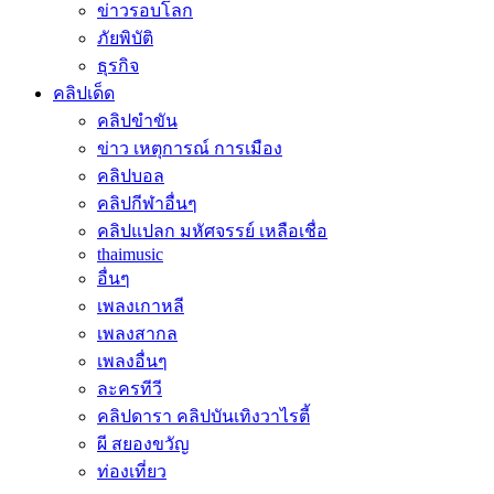
ข่าวรอบโลก
ภัยพิบัติ
ธุรกิจ
คลิปเด็ด
คลิปขำขัน
ข่าว เหตุการณ์ การเมือง
คลิปบอล
คลิปกีฬาอื่นๆ
คลิปแปลก มหัศจรรย์ เหลือเชื่อ
thaimusic
อื่นๆ
เพลงเกาหลี
เพลงสากล
เพลงอื่นๆ
ละครทีวี
คลิปดารา คลิปบันเทิงวาไรตี้
ผี สยองขวัญ
ท่องเที่ยว