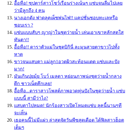
อื้อหือ! ซุปตาร์สาวโชว์เรือนร่างเน้นๆ เเซ่บจนลืมไปเลย
ว่ามีลูกถึง 4 คน
นางเอกดัง ฟาดลุคเผ็ชพ่นไฟ!! แคปชั่นชอบทะเลหรือ
ชอบเรา ?
แซ่บแบบสับๆ ญาญ่าในชุดว่ายน้ำ เล่นเอาเขาหลักสดใส
ทันตา!!
อื้อหือ!! ดาราตัวแม่ในชุดบิกินี่ ละมุนสายตาขาวไปทั้ง
หาด
ขาวจนแสบตา แม่ลูก1อวดผิวสะท้อนแดด แซ่บและปัง
มาก!
มันเกินปุยมุ้ย โบว์ เมลดา หย่อนภาพนุ่งชุดว่ายน้ำกลาง
ดึก ชาวเน็ตคึกเลย!
อื้อหือ...ดาราสาวโพสต์ภาพอวดหุ่นปังในชุดว่ายน้ำ แซ่บ
แบบนี้ สามีว่าไง?
แสบตาไปหมด! นักร้องสาวเปิดโหมดแซ่บ ลุคนี้นานๆที
จะเห็น
เธอคนนี้ไม่มีแผ่ว ล่าสุดจัดวันพีซสุดเดือด ได้ฟิลสาวฮ็อต
เต็มๆ