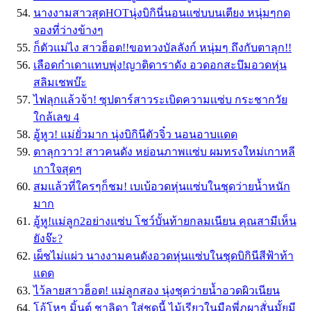
นางงามสาวสุดHOTนุ่งบิกินี่นอนแซ่บบนเตียง หนุ่มๆกด
จองที่ว่างข้างๆ
ก็ตัวแม่ไง สาวฮ็อต!!ขอทวงบัลลังก์ หนุ่มๆ ถึงกับตาลุก!!
เลือดกำเดาแทบพุ่ง!ญาติดาราดัง อวดอกสะบึมอวดหุ่น
สลิมเชพบ๊ะ
ไฟลุกเเล้วจ้า! ซุปตาร์สาวระเบิดความเเซ่บ กระชากวัย
ใกล้เลข 4
อู้หูว! แม่ยั่วมาก นุ่งบิกินีตัวจิ๋ว นอนอาบแดด
ตาลุกวาว! สาวคนดัง หย่อนภาพเเซ่บ ผมทรงใหม่เกาหลี
เกาใจสุดๆ
สมแล้วที่ใครๆก็ชม! เบเบ้อวดหุ่นแซ่บในชุดว่ายน้ำหนัก
มาก
อู้หู!แม่ลูก2อย่างแซ่บ โชว์บั้นท้ายกลมเนียน คุณสามีเห็น
ยังจ๊ะ?
เผ็ชไม่แผ่ว นางงามคนดังอวดหุ่นแซ่บในชุดบิกินีสีฟ้าท้า
แดด
ไว้ลายสาวฮ็อต! แม่ลูกสอง นุ่งชุดว่ายน้ำอวดผิวเนียน
โอ้โหๆ มิ้นต์ ชาลิดา ใส่ชุดนี้ ไม้เรียวในมือพี่ภูผาสั่นมั้ยมี