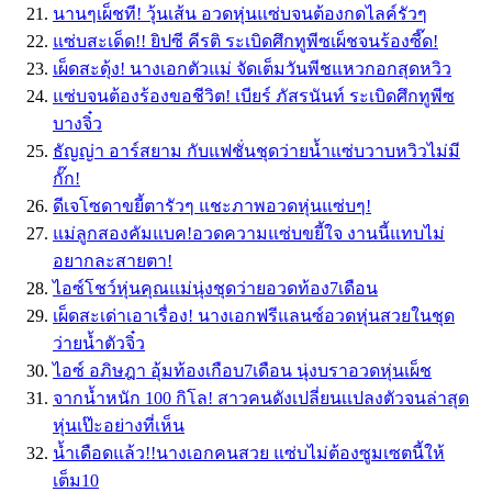
นานๆเผ็ชที! วุ้นเส้น อวดหุ่นแซ่บจนต้องกดไลค์รัวๆ
แซ่บสะเด็ด!! ยิปซี คีรติ ระเบิดศึกทูพีซเผ็ชจนร้องซี๊ด!
เผ็ดสะดุ้ง! นางเอกตัวแม่ จัดเต็มวันพีชแหวกอกสุดหวิว
แซ่บจนต้องร้องขอชีวิต! เบียร์ ภัสรนันท์ ระเบิดศึกทูพีซ
บางจิ๋ว
ธัญญ่า อาร์สยาม กับแฟชั่นชุดว่ายน้ำแซ่บวาบหวิวไม่มี
กั๊ก!
ดีเจโซดาขยี้ตารัวๆ แชะภาพอวดหุ่นแซ่บๆ!
แม่ลูกสองคัมแบค!อวดความแซ่บขยี้ใจ งานนี้แทบไม่
อยากละสายตา!
ไอซ์โชว์หุ่นคุณแม่นุ่งชุดว่ายอวดท้อง7เดือน
เผ็ดสะเด่าเอาเรื่อง! นางเอกฟรีแลนซ์อวดหุ่นสวยในชุด
ว่ายน้ำตัวจิ๋ว
ไอซ์ อภิษฎา อุ้มท้องเกือบ7เดือน นุ่งบราอวดหุ่นเผ็ช
จากน้ำหนัก 100 กิโล! สาวคนดังเปลี่ยนเเปลงตัวจนล่าสุด
หุ่นเป๊ะอย่างที่เห็น
น้ำเดือดแล้ว!!นางเอกคนสวย แซ่บไม่ต้องซูมเซตนี้ให้
เต็ม10