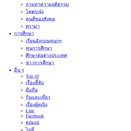
ถามหาความยุติธรรม
โคตรเจ๋ง
คนดีของสังคม
ดราม่า
การศึกษา
เรียนอังกฤษสนุกๆ
ทุนการศึกษา
ศึกษาต่อต่างประเทศ
ข่าวการศึกษา
อื่น ๆ
Top 10
เรื่องลี้ลับ
มือถือ
กินและเที่ยว
เรื่องผู้หญิง
Line
Facebook
คุณแม่
ไอที