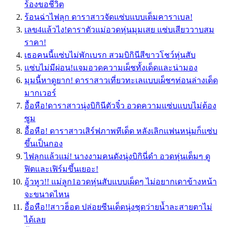
ร้องขอชีวิต
ร้อนฉ่าไฟลุก ดาราสาวจัดแซ่บแบบเต็มคาราเบล!
เลข4แล้วไง!ดาราตัวแม่อวดหุ่นมุมเสย แซ่บเสียววาบสม
ราคา!
เธอคนนี้แซ่บไม่พักเบรก สวมบิกินีสีขาวโชว์หุ่นสับ
แซ่บไม่มีผ่อน!แจมอวดความเผ็ชทั้งเด็ดและน่ามอง
มุมนี้หาดูยาก! ดาราสาวเที่ยวทะเลแบบเผ็ชๆท่อนล่างเด็ด
มากเวอร์
อื้อหือ!ดาราสาวนุ่งบิกินีตัวจิ๋ว อวดความแซ่บแบบไม่ต้อง
ซูม
อื้อหือ! ดาราสาวเสิร์ฟภาพทีเด็ด หลังเลิกเเฟนหนุ่มก็เเซ่บ
ขึ้นเป็นกอง
ไฟลุกแล้วแม่! นางงามคนดังนุ่งบิกินี่ดำ อวดหุ่นเต็มๆ ดู
ฟิตและเฟิร์มขึ้นเยอะ!
อู้วหูว!! แม่ลูก1อวดหุ่นสับแบบเผ็ดๆ ไม่อยากเดาข้างหน้า
จะขนาดไหน
อื้อหือ!!สาวฮ็อต ปล่อยซีนเด็ดนุ่งชุดว่ายน้ำละสายตาไม่
ได้เลย