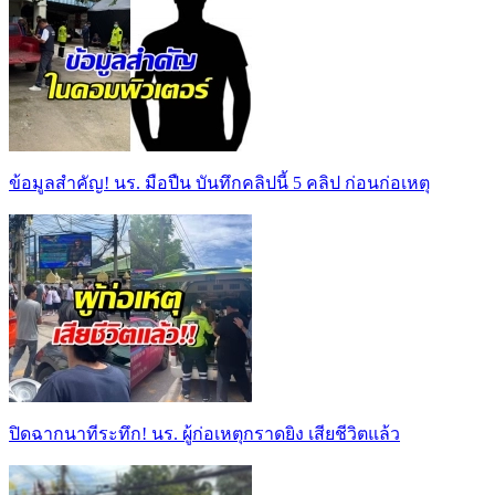
ข้อมูลสำคัญ! นร. มือปืน บันทึกคลิปนี้ 5 คลิป ก่อนก่อเหตุ
ปิดฉากนาทีระทึก! นร. ผู้ก่อเหตุกราดยิง เสียชีวิตแล้ว