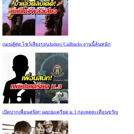
เนเน่สู้ต่อ โชว์เสียงรอบJudges’Callbacks งานนี้ลุ้นหนัก
เปิดปากเพื่อนสนิท! เผยปมเครียด ม.3 ก่อเหตุสะเทือนขวัญ