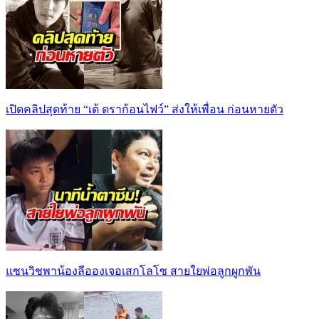
เปิดคลิปสุดท้าย “เต้ ดราก้อนไฟว์” ส่งให้เพื่อน ก่อนหายตัว
แซนวิชพาน้องลีอองเจอเสกโลโซ สายใยพ่อลูกผูกพัน