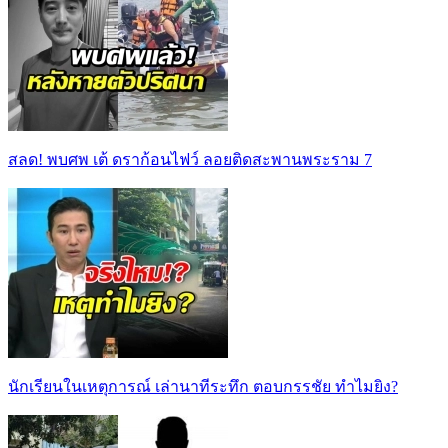
สลด! พบศพ เต้ ดราก้อนไฟว์ ลอยติดสะพานพระราม 7
นักเรียนในเหตุการณ์ เล่านาทีระทึก ตอบกรรชัย ทำไมยิง?