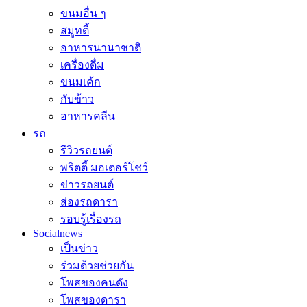
ขนมอื่น ๆ
สมูทตี้
อาหารนานาชาติ
เครื่องดื่ม
ขนมเค้ก
กับข้าว
อาหารคลีน
รถ
รีวิวรถยนต์
พริตตี้ มอเตอร์โชว์
ข่าวรถยนต์
ส่องรถดารา
รอบรู้เรื่องรถ
Socialnews
เป็นข่าว
ร่วมด้วยช่วยกัน
โพสของคนดัง
โพสของดารา