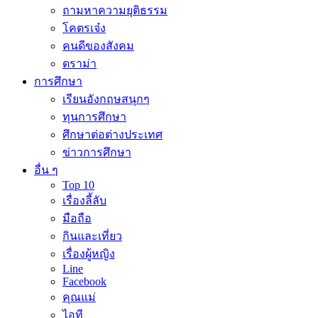
ถามหาความยุติธรรม
โคตรเจ๋ง
คนดีของสังคม
ดราม่า
การศึกษา
เรียนอังกฤษสนุกๆ
ทุนการศึกษา
ศึกษาต่อต่างประเทศ
ข่าวการศึกษา
อื่น ๆ
Top 10
เรื่องลี้ลับ
มือถือ
กินและเที่ยว
เรื่องผู้หญิง
Line
Facebook
คุณแม่
ไอที