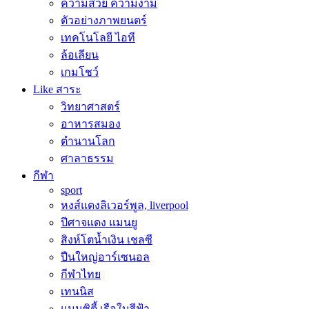
ความสวย ความงาม
ตัวอย่างภาพยนตร์
เทคโนโลยี ไอที
ล้อเลียน
เกมโชว์
Like สาระ
วิทยาศาสตร์
อาหารสมอง
ตำนานโลก
ศาลาธรรม
กีฬา
sport
หงส์แดงลิเวอร์พูล, liverpool
ปีศาจแดง แมนยู
สิงห์โตน้ำเงิน เชลซี
ปืนใหญ่อาร์เซนอล
กีฬาไทย
เทนนิส
แมนซิตี้ เรือใบสีฟ้า