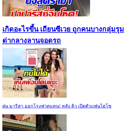
เกิดอะไรขึ้น เถียนซีเวย ถูกคนบางกลุ่มรุม
ด่ากลางลานจอดรถ
ฝน มาริสา ออกโรงฟาดแทน! หลัง ดิว เปิดตัวแฟนไฮโซ