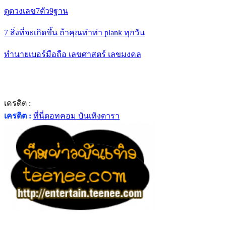
ดูดวงเลข7ตัว9ฐาน
7 สิ่งที่จะเกิดขึ้น ถ้าคุณทำท่า plank ทุกวัน
ทำนายเบอร์มือถือ เลขศาสตร์ เลขมงคล
เครดิต :
เครดิต :
ที่นี่ดอทคอม บันเทิงดารา