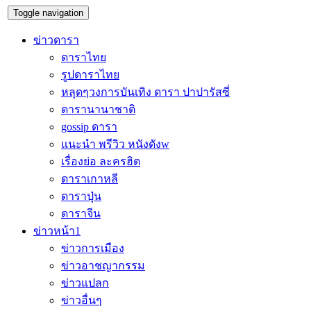
Toggle navigation
ข่าวดารา
ดาราไทย
รูปดาราไทย
หลุดๆวงการบันเทิง ดารา ปาปารัสซี่
ดารานานาชาติ
gossip ดารา
แนะนำ พรีวิว หนังดังw
เรื่องย่อ ละครฮิต
ดาราเกาหลี
ดาราปุ่น
ดาราจีน
ข่าวหน้า1
ข่าวการเมือง
ข่าวอาชญากรรม
ข่าวแปลก
ข่าวอื่นๆ