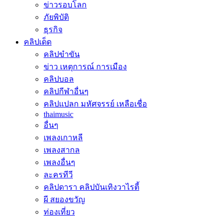
ข่าวรอบโลก
ภัยพิบัติ
ธุรกิจ
คลิปเด็ด
คลิปขำขัน
ข่าว เหตุการณ์ การเมือง
คลิปบอล
คลิปกีฬาอื่นๆ
คลิปแปลก มหัศจรรย์ เหลือเชื่อ
thaimusic
อื่นๆ
เพลงเกาหลี
เพลงสากล
เพลงอื่นๆ
ละครทีวี
คลิปดารา คลิปบันเทิงวาไรตี้
ผี สยองขวัญ
ท่องเที่ยว