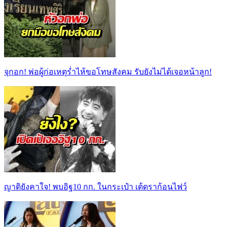
จุกอก! พ่อผู้ก่อเหตุร่ำไห้ขอโทษสังคม รับยังไม่ได้เจอหน้าลูก!
ญาติยังคาใจ! พบอิฐ10 กก. ในกระเป๋า เต้ดราก้อนไฟว์