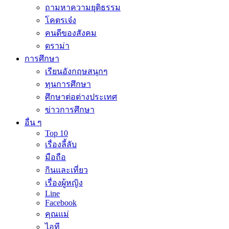
ถามหาความยุติธรรม
โคตรเจ๋ง
คนดีของสังคม
ดราม่า
การศึกษา
เรียนอังกฤษสนุกๆ
ทุนการศึกษา
ศึกษาต่อต่างประเทศ
ข่าวการศึกษา
อื่น ๆ
Top 10
เรื่องลี้ลับ
มือถือ
กินและเที่ยว
เรื่องผู้หญิง
Line
Facebook
คุณแม่
ไอที