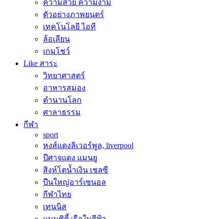
ความสวย ความงาม
ตัวอย่างภาพยนตร์
เทคโนโลยี ไอที
ล้อเลียน
เกมโชว์
Like สาระ
วิทยาศาสตร์
อาหารสมอง
ตำนานโลก
ศาลาธรรม
กีฬา
sport
หงส์แดงลิเวอร์พูล, liverpool
ปีศาจแดง แมนยู
สิงห์โตน้ำเงิน เชลซี
ปืนใหญ่อาร์เซนอล
กีฬาไทย
เทนนิส
แมนซิตี้ เรือใบสีฟ้า