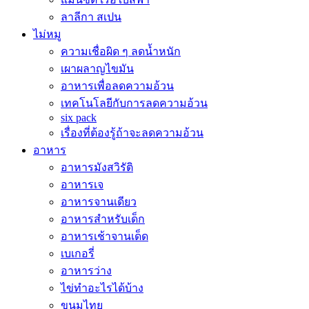
ลาลีกา สเปน
ไม่หมู
ความเชื่อผิด ๆ ลดน้ำหนัก
เผาผลาญไขมัน
อาหารเพื่อลดความอ้วน
เทคโนโลยีกับการลดความอ้วน
six pack
เรื่องที่ต้องรู้ถ้าจะลดความอ้วน
อาหาร
อาหารมังสวิรัติ
อาหารเจ
อาหารจานเดียว
อาหารสำหรับเด็ก
อาหารเช้าจานเด็ด
เบเกอรี่
อาหารว่าง
ไข่ทำอะไรได้บ้าง
ขนมไทย