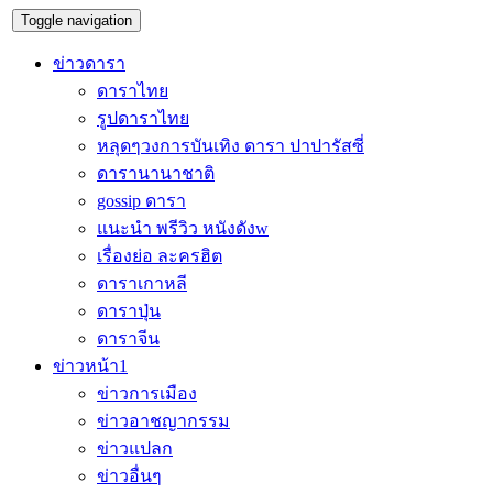
Toggle navigation
ข่าวดารา
ดาราไทย
รูปดาราไทย
หลุดๆวงการบันเทิง ดารา ปาปารัสซี่
ดารานานาชาติ
gossip ดารา
แนะนำ พรีวิว หนังดังw
เรื่องย่อ ละครฮิต
ดาราเกาหลี
ดาราปุ่น
ดาราจีน
ข่าวหน้า1
ข่าวการเมือง
ข่าวอาชญากรรม
ข่าวแปลก
ข่าวอื่นๆ