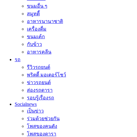
ขนมอื่น ๆ
สมูทตี้
อาหารนานาชาติ
เครื่องดื่ม
ขนมเค้ก
กับข้าว
อาหารคลีน
รถ
รีวิวรถยนต์
พริตตี้ มอเตอร์โชว์
ข่าวรถยนต์
ส่องรถดารา
รอบรู้เรื่องรถ
Socialnews
เป็นข่าว
ร่วมด้วยช่วยกัน
โพสของคนดัง
โพสของดารา