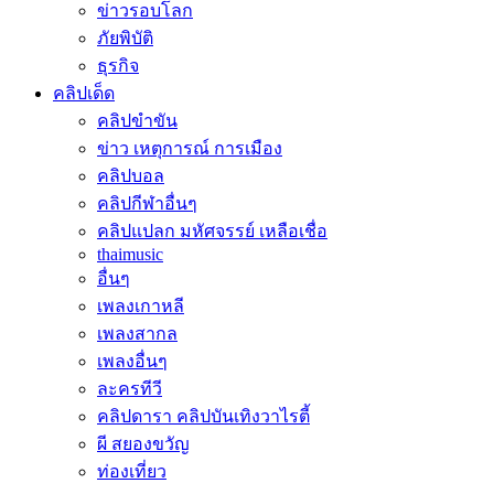
ข่าวรอบโลก
ภัยพิบัติ
ธุรกิจ
คลิปเด็ด
คลิปขำขัน
ข่าว เหตุการณ์ การเมือง
คลิปบอล
คลิปกีฬาอื่นๆ
คลิปแปลก มหัศจรรย์ เหลือเชื่อ
thaimusic
อื่นๆ
เพลงเกาหลี
เพลงสากล
เพลงอื่นๆ
ละครทีวี
คลิปดารา คลิปบันเทิงวาไรตี้
ผี สยองขวัญ
ท่องเที่ยว