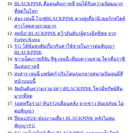
BLACKPINK คือคนดังเกาหลี จนได้รับความนิยมมาก
ที่สุดในโลก
ส่อง เจนนี่-โรเซ่BLACKPINK ควงคู่เที่ยวนิวยอร์กสไตล์
สาวโสดสวยรวยมาก
สุดปัง! BLACKPINK คว้าอันดับ1ผู้ทรงอิทธิพล จาก
Forbes Korea
YG โต้ข้อสงสัยเกี่ยวกับค่าใช้จ่ายในการต่อสัญญา
BLACKPINK
ชาวเน็ตเกาหลีจับ จีซู-เจนนี่ เทียบความสวย ใครคือราชิ
นีเเห่งเกาหลี
สงสาร เจนนี่ เเพนิคกำเริบโดนรุมกลางสนามบินจนมีสี
หน้าเเบบนี้
จัดอันดับความรวย 4สาวBLACKPINK ใครมีทรัพย์สิน
มากที่สุด
รอดหรือร่วง? หุ้นYG6เดือนหลัง จากข่าว BlackPink ไม่
ต่อสัญญา
ปีทอง2024! ส่องงานเดี่ยว BLACKPINK หลังไม่ต่อ
สัญญาYG