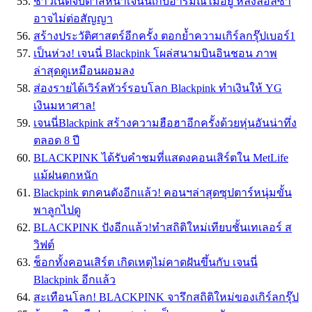
ชาวเน็ตจับตาสีหน้าเจนนี่เก็บอารมณ์ไม่อยู่ หลังลือลิซ่า
อาจไม่ต่อสัญญา
สร้างประวัติศาสตร์อีกครั้ง ตอกย้ำความเกิร์ลกรุ๊ปเบอร์1
เป็นห่วง! เจนนี่ Blackpink โผล่สนามบินอินชอน ภาพ
ล่าสุดดูเหมือนผอมลง
ส่องรายได้เวิร์ลทัวร์รอบโลก Blackpink ทำเงินให้ YG
เงินมหาศาล!
เจนนี่Blackpink สร้างความฮือฮาอีกครั้งด้วยหุ่นอันน่าทึ่ง
ตลอด 8 ปี
BLACKPINK ได้รับคำชมที่แสดงคอนเสิร์ตใน MetLife
แม้ฝนตกหนัก
Blackpink ตกคนดังอีกแล้ว! คอนฯล่าสุดซุปตาร์หนุ่มขั้น
พาลูกไปดู
BLACKPINK ปังอีกแล้ว!ทำสถิติใหม่เทียบชั้นเทเลอร์ ส
วิฟต์
ช็อกทั้งคอนเสิร์ต เกิดเหตุไม่คาดฝันขึ้นกับ เจนนี่
Blackpink อีกเเล้ว
สะเทือนโลก! BLACKPINK จารึกสถิติใหม่ของเกิร์ลกรุ๊ป