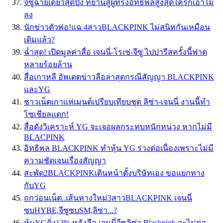
จีซูฉายเดี่ยวสุดปัง ทยานสู่ผู้ทรงอิทธิพลสูงสุดใครก็เอาไม่
ลง
นักข่าวตัวพ่อ!แฉ 4สาวBLACKPINK ไม่สนิทกันเหมือน
เดิมแล้ว?
ฉ่ำสุด! เปิดมูลค่าสื่อ เจนนี่-โรเซ่-จีซู ไปปารีสครั้งนี้ฟาด
หลายร้อยล้าน
สื่อเกาหลี อัพเดตข่าวลือล่าสุดกรณีสัญญา BLACKPINK
และYG
ชาวเน็ตเกาเเห่เมนต์เปรียบเทียบชุด ลิซ่า-เจนนี่ งานนี้ทำ
โซเชียลเเตก!
สื่อดังวิเคราะห์ YG จะเจอผลกระทบหนักหน่วง หากไม่มี
BLACPINK
อิทธิพล BLACKPINK ทำหุ้น YG ร่วงต่อเนื่องเพราะไม่มี
ความชัดเจนเรื่องสัญญา
สะพัด2BLACKPINKเดินหน้าตั้งบริษัทเอง ขอแยกทาง
กับYG
ถกว่อนเน็ต..เส้นทางใหม่3สาวBLACKPINK เจนนี่
ซบHYBE,จีซูซบSM,ลิซ่า...?
หุ้นYGดิ่ง13% หลังลือ เจนนี่จีซูลิซ่า Blackpink จะไม่ต่อ