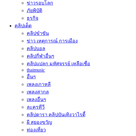
ข่าวรอบโลก
ภัยพิบัติ
ธุรกิจ
คลิปเด็ด
คลิปขำขัน
ข่าว เหตุการณ์ การเมือง
คลิปบอล
คลิปกีฬาอื่นๆ
คลิปแปลก มหัศจรรย์ เหลือเชื่อ
thaimusic
อื่นๆ
เพลงเกาหลี
เพลงสากล
เพลงอื่นๆ
ละครทีวี
คลิปดารา คลิปบันเทิงวาไรตี้
ผี สยองขวัญ
ท่องเที่ยว