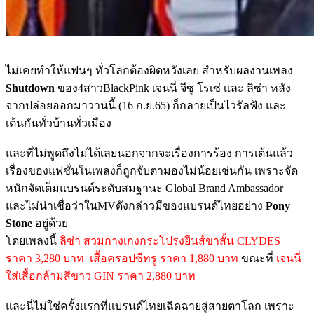
ไม่เคยทำให้แฟนๆ ทั่วโลกต้องผิดหวังเลย สำหรับผลงานเพลง
Shutdown
ของ4สาวBlackPink เจนนี่ จีซู โรเซ่ เเละ ลิซ่า หลัง
จากปล่อยออกมาวานนี้ (16 ก.ย.65) ก็กลายเป็นไวรัลฟัง และ
เต้นกันทั่วบ้านทั่วเมือง
และที่ไม่พูดถึงไม่ได้เลยนอกจากจะเรื่องการร้อง การเต้นแล้ว
เรื่องของแฟชั่นในเพลงก็ถูกจับตามองไม่น้อยเช่นกัน เพราะจัด
หนักจัดเต็มแบรนด์ระดับสมฐานะ Global Brand Ambassador
และไม่น่าเชื่อว่าในMVดังกล่าวมีของแบรนด์ไทยอย่าง
Pony
Stone
อยู่ด้วย
โดยเพลงนี้
ลิซ่า สวมกางเกงกระโปรงยีนส์ขาสั้น CLYDES
ราคา 3,280 บาท เสื้อครอปซีทรู ราคา 1,880 บาท
ขณะที่
เจนนี่
ใส่เสื้อกล้ามสีขาว GIN ราคา 2,880 บาท
และนี่ไม่ใช่ครั้งแรกที่แบรนด์ไทยเฉิดฉายสู่สายตาโลก เพราะ