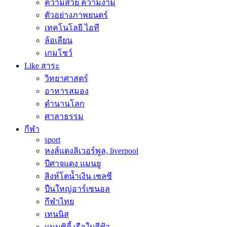
ความสวย ความงาม
ตัวอย่างภาพยนตร์
เทคโนโลยี ไอที
ล้อเลียน
เกมโชว์
Like สาระ
วิทยาศาสตร์
อาหารสมอง
ตำนานโลก
ศาลาธรรม
กีฬา
sport
หงส์แดงลิเวอร์พูล, liverpool
ปีศาจแดง แมนยู
สิงห์โตน้ำเงิน เชลซี
ปืนใหญ่อาร์เซนอล
กีฬาไทย
เทนนิส
แมนซิตี้ เรือใบสีฟ้า