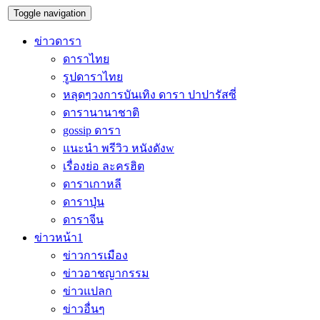
Toggle navigation
ข่าวดารา
ดาราไทย
รูปดาราไทย
หลุดๆวงการบันเทิง ดารา ปาปารัสซี่
ดารานานาชาติ
gossip ดารา
แนะนำ พรีวิว หนังดังw
เรื่องย่อ ละครฮิต
ดาราเกาหลี
ดาราปุ่น
ดาราจีน
ข่าวหน้า1
ข่าวการเมือง
ข่าวอาชญากรรม
ข่าวแปลก
ข่าวอื่นๆ