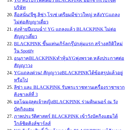
YG ลบโปรไฟล์เดี่ยว BLACKPINK ออกจากเว็บไซต์
บริษัท
ลือสนั่น!จีซู,ลิซ่า,โรเซ่ เตรียมมีข่าวใหญ่ หลังYGแถลง
ไม่ต่อสัญญาเดี่ยว
ส่งท้ายปีเเบบฉ่ำ! YG เเถลงเเล้ว BLACKPINK ไม่ต่อ
สัญญาเดี่ยว
BLACKPINK ขึ้นแท่นเกิร์ลกรุ๊ปกลุ่มแรก สร้างสถิติใหม่
ใน Spotify
อนุภาคBLACKPINKทำหุ้นYGพุ่งพรวด หลังประกาศต่อ
สัญญาวง
YGแถลงด่วน! สัญญาวงBLACKPINKได้ข้อสรุปแล้วอยู่
หรือไป
ลิซ่า และ BLACKPINK รับพระราชทานเครื่องราชฯจาก
คิงชาลส์ที่ 3
ยลโฉม4ลุคเจ้าหญิงBLACKPINK ร่วมดินเนอร์ ณ วัง
บัคกิงแฮม
ภาพประวัติศาสตร์ BLACKPINK เข้าวังบัคกิงแฮมได้
ใกล้ชิดคิงส์ชาร์ลส์