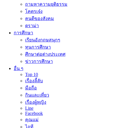
ถามหาความยุติธรรม
โคตรเจ๋ง
คนดีของสังคม
ดราม่า
การศึกษา
เรียนอังกฤษสนุกๆ
ทุนการศึกษา
ศึกษาต่อต่างประเทศ
ข่าวการศึกษา
อื่น ๆ
Top 10
เรื่องลี้ลับ
มือถือ
กินและเที่ยว
เรื่องผู้หญิง
Line
Facebook
คุณแม่
ไอที