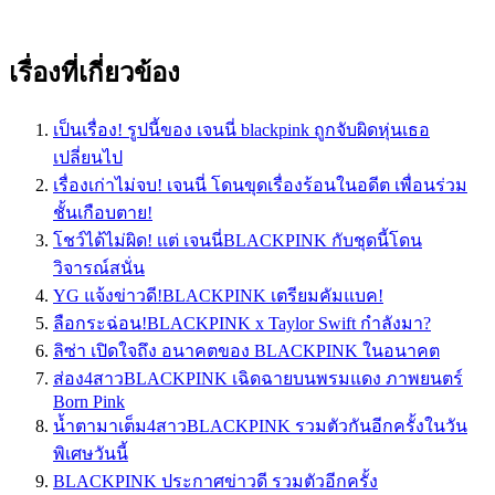
เรื่องที่เกี่ยวข้อง
เป็นเรื่อง! รูปนี้ของ เจนนี่ blackpink ถูกจับผิดหุ่นเธอ
เปลี่ยนไป
เรื่องเก่าไม่จบ! เจนนี่ โดนขุดเรื่องร้อนในอดีต เพื่อนร่วม
ชั้นเกือบตาย!
โชว์ได้ไม่ผิด! เเต่ เจนนี่BLACKPINK กับชุดนี้โดน
วิจารณ์สนั่น
YG แจ้งข่าวดี!BLACKPINK เตรียมคัมแบค!
ลือกระฉ่อน!BLACKPINK x Taylor Swift กำลังมา?
ลิซ่า เปิดใจถึง อนาคตของ BLACKPINK ในอนาคต
ส่อง4สาวBLACKPINK เฉิดฉายบนพรมแดง ภาพยนตร์
Born Pink
น้ำตามาเต็ม4สาวBLACKPINK รวมตัวกันอีกครั้งในวัน
พิเศษวันนี้
BLACKPINK ประกาศข่าวดี รวมตัวอีกครั้ง