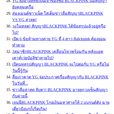
YG ยังอ้างสิทธิ์เป็นเจ้าของชื่อ BLACKPINK แม้สัญญา
ยังคลุมเครือ
ส่องเมนต์ชาวเน็ต ใส่เต็มข่าวลือสัญญาBLACKPINK
VS YG ล่าสุด!
วงในหลุด! สัญญาBLACKPINK ได้ข้อสรุปแล้วอยู่หรือ
ไป?
เปิด 6 ข้อห้ามทางค่าย YG ที่ 4 สาว Balckpink ต้องยอม
ทำตาม
3สมาชิกBLACKPINK เคลื่อนไหวพร้อมกัน หลังแอค
เคาท์เว่ยป๋อลิซ่าหายไป?
เปิดบทสรุปสัญญา BLACKPINK จะไปต่อกับ YG หรือไม่
วันนี้รู้กัน
สื่อเกาคาด YG จ่อประกาศเรื่องสัญญากับ BLACKPINK
ในวันที่...
ข่าวลือล่าสุด จับตา! BLACKPINK อาจยกวงเซ็นสัญญา
กับค่ายนี้
เจนนี่BLACKPINK โกยเงินมหาศาลให้ 2 เเบรนด์ดัง ฉาย
เดี่ยวปังเเกก็เริ่ดเกิน!