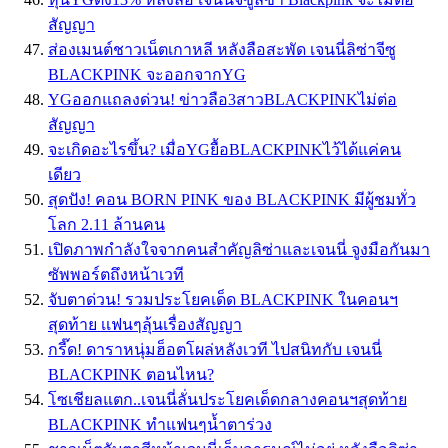
สัญญา
ส่องเมนต์ชาวเน็ตเกาหลี หลังลือสะพัด เจนนี่ลิซ่าจีซู
BLACKPINK จะออกจากYG
YGออกแถลงด่วน! ข่าวลือ3สาวBLACKPINKไม่ต่อ
สัญญา
จะเกิดอะไรขึ้น? เมื่อYGยื้อBLACKPINKไว้ได้แค่คน
เดียว
สุดปัง! คอน BORN PINK ของ BLACKPINK มีผู้ชมทั่ว
โลก 2.11 ล้านคน
เปิดภาพกำลังใจจากคนสำคัญลิซ่าและเจนนี่ จูงมือกันมา
ซัพพอร์ตถึงหน้าเวที
จับตาด่วน! รวมประโยคเด็ด BLACKPINK ในคอนฯ
สุดท้าย เเฟนๆลุ้นเรื่องสัญญา
กรี๊ด! ดาราหนุ่มฮ็อตโผล่หลังเวที ไปสนิทกับ เจนนี่
BLACKPINK ตอนไหน?
โซเชียลแตก..เจนนี่ลั่นประโยคเด็ดกลางคอนฯสุดท้าย
BLACKPINK ทำแฟนๆน้ำตาร่วง