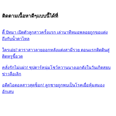
ติดตามเนื้อหาดีๆแบบนี้ได้ที่
ดี้ ปัทมา เปิดตัวลูกสาวครั้งแรก เล่านาทีหมอพลอยถูกขอแต่ง
ถึงกับน้ำตาไหล
ใครเอ่ย? ดาราสาวลายออกหลังแต่งสามีรวย ตอนแรกติดดินสู่
ติดหรูขี้อวด
คลั่งรักไม่แผ่ว! ซุปตาร์หนุ่มโชว์หวานนางเอกดังในวันเกิดสยบ
ข่าวลือเลิก
อดีตไอดอลสาวสุดช็อก! ลูกชายถูกพบเป็นโรคเยื่อหุ้มสมอง
อักเสบ