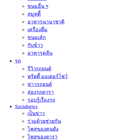
ขนมอื่น ๆ
สมูทตี้
อาหารนานาชาติ
เครื่องดื่ม
ขนมเค้ก
กับข้าว
อาหารคลีน
รถ
รีวิวรถยนต์
พริตตี้ มอเตอร์โชว์
ข่าวรถยนต์
ส่องรถดารา
รอบรู้เรื่องรถ
Socialnews
เป็นข่าว
ร่วมด้วยช่วยกัน
โพสของคนดัง
โพสของดารา