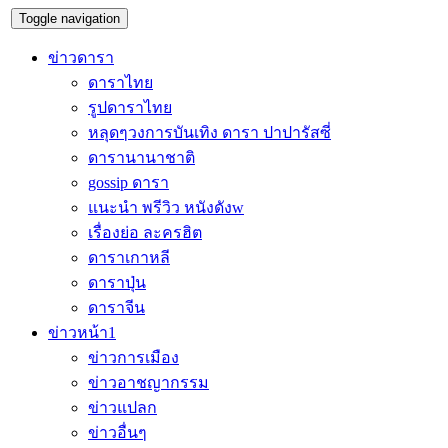
Toggle navigation
ข่าวดารา
ดาราไทย
รูปดาราไทย
หลุดๆวงการบันเทิง ดารา ปาปารัสซี่
ดารานานาชาติ
gossip ดารา
แนะนำ พรีวิว หนังดังw
เรื่องย่อ ละครฮิต
ดาราเกาหลี
ดาราปุ่น
ดาราจีน
ข่าวหน้า1
ข่าวการเมือง
ข่าวอาชญากรรม
ข่าวแปลก
ข่าวอื่นๆ