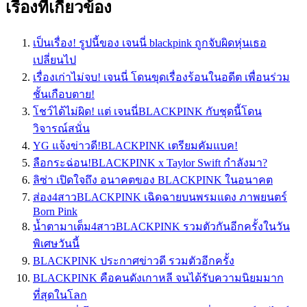
เรื่องที่เกี่ยวข้อง
เป็นเรื่อง! รูปนี้ของ เจนนี่ blackpink ถูกจับผิดหุ่นเธอ
เปลี่ยนไป
เรื่องเก่าไม่จบ! เจนนี่ โดนขุดเรื่องร้อนในอดีต เพื่อนร่วม
ชั้นเกือบตาย!
โชว์ได้ไม่ผิด! เเต่ เจนนี่BLACKPINK กับชุดนี้โดน
วิจารณ์สนั่น
YG แจ้งข่าวดี!BLACKPINK เตรียมคัมแบค!
ลือกระฉ่อน!BLACKPINK x Taylor Swift กำลังมา?
ลิซ่า เปิดใจถึง อนาคตของ BLACKPINK ในอนาคต
ส่อง4สาวBLACKPINK เฉิดฉายบนพรมแดง ภาพยนตร์
Born Pink
น้ำตามาเต็ม4สาวBLACKPINK รวมตัวกันอีกครั้งในวัน
พิเศษวันนี้
BLACKPINK ประกาศข่าวดี รวมตัวอีกครั้ง
BLACKPINK คือคนดังเกาหลี จนได้รับความนิยมมาก
ที่สุดในโลก