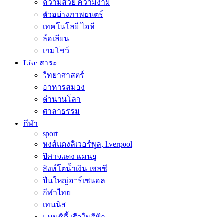
ความสวย ความงาม
ตัวอย่างภาพยนตร์
เทคโนโลยี ไอที
ล้อเลียน
เกมโชว์
Like สาระ
วิทยาศาสตร์
อาหารสมอง
ตำนานโลก
ศาลาธรรม
กีฬา
sport
หงส์แดงลิเวอร์พูล, liverpool
ปีศาจแดง แมนยู
สิงห์โตน้ำเงิน เชลซี
ปืนใหญ่อาร์เซนอล
กีฬาไทย
เทนนิส
แมนซิตี้ เรือใบสีฟ้า