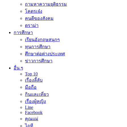
ถามหาความยุติธรรม
โคตรเจ๋ง
คนดีของสังคม
ดราม่า
การศึกษา
เรียนอังกฤษสนุกๆ
ทุนการศึกษา
ศึกษาต่อต่างประเทศ
ข่าวการศึกษา
อื่น ๆ
Top 10
เรื่องลี้ลับ
มือถือ
กินและเที่ยว
เรื่องผู้หญิง
Line
Facebook
คุณแม่
ไอที