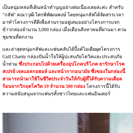
เป็นหนุ่มหล่อที่เดินหน้าทำบุญอย่างต่อเนื่องเลยล่ะค่ะ สำหรับ
"กลัฟ" คณาวุฒิ ไตรพิพัฒนพงษ์ โดยหนุ่มกลัฟได้จัดสรรเวลา
มาทำโครงการดีดีเพื่อส่วนรวมอยู่เสมออย่างโครงการเเจก
ข้าวกล่องจำนวน 3,000 กล่อง เมื่อเดือนสิงหาคมที่ผ่านมา ตาม
ชุมชนที่ตกงาน
เเละล่าสุดหนุ่มกลัฟเเละเเฟนคลับได้ปิ้งค์ไอเดียผุดโครงการ
Gulf Charity กล่องปันน้ำใจให้ผู้ปะสบภัยโควิดและประสบภัย
น้ำท่วม
ซึ่งประกอบไปด้วยเครื่องอุปโภคบริโภค ยารักษาโรค
สเปรย์ เจลแอลกอฮอล์ และหน้ากากอนามัย ซึ่งของในกล่องนี้
สามารถนำมาใช้ในชีวิตประจำวันให้กับผู้ที่ได้รับความเดือด
ร้อนจากวิกฤตโควิด 19 จำนวน 500 กล่อง
โครงการนี้ได้รับ
ความสนับสนุนจากเเฟนๆทั้งชาวไทยเเละเเฟนอินเตอร์