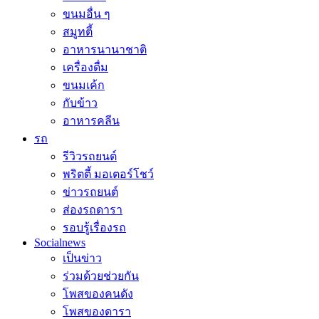
ขนมอื่น ๆ
สมูทตี้
อาหารนานาชาติ
เครื่องดื่ม
ขนมเค้ก
กับข้าว
อาหารคลีน
รถ
รีวิวรถยนต์
พริตตี้ มอเตอร์โชว์
ข่าวรถยนต์
ส่องรถดารา
รอบรู้เรื่องรถ
Socialnews
เป็นข่าว
ร่วมด้วยช่วยกัน
โพสของคนดัง
โพสของดารา