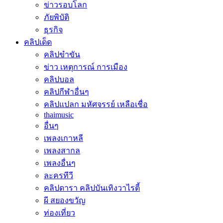
ข่าวรอบโลก
ภัยพิบัติ
ธุรกิจ
คลิปเด็ด
คลิปขำขัน
ข่าว เหตุการณ์ การเมือง
คลิปบอล
คลิปกีฬาอื่นๆ
คลิปแปลก มหัศจรรย์ เหลือเชื่อ
thaimusic
อื่นๆ
เพลงเกาหลี
เพลงสากล
เพลงอื่นๆ
ละครทีวี
คลิปดารา คลิปบันเทิงวาไรตี้
ผี สยองขวัญ
ท่องเที่ยว