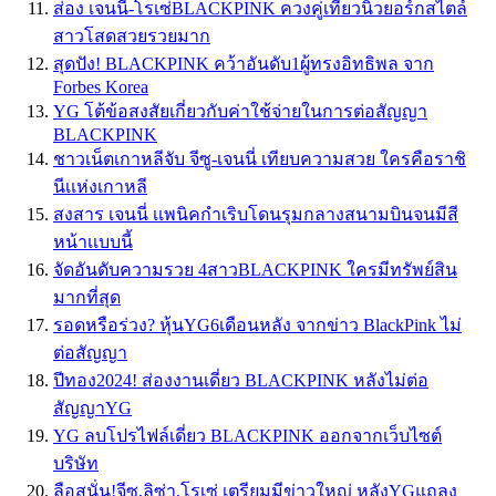
ส่อง เจนนี่-โรเซ่BLACKPINK ควงคู่เที่ยวนิวยอร์กสไตล์
สาวโสดสวยรวยมาก
สุดปัง! BLACKPINK คว้าอันดับ1ผู้ทรงอิทธิพล จาก
Forbes Korea
YG โต้ข้อสงสัยเกี่ยวกับค่าใช้จ่ายในการต่อสัญญา
BLACKPINK
ชาวเน็ตเกาหลีจับ จีซู-เจนนี่ เทียบความสวย ใครคือราชิ
นีเเห่งเกาหลี
สงสาร เจนนี่ เเพนิคกำเริบโดนรุมกลางสนามบินจนมีสี
หน้าเเบบนี้
จัดอันดับความรวย 4สาวBLACKPINK ใครมีทรัพย์สิน
มากที่สุด
รอดหรือร่วง? หุ้นYG6เดือนหลัง จากข่าว BlackPink ไม่
ต่อสัญญา
ปีทอง2024! ส่องงานเดี่ยว BLACKPINK หลังไม่ต่อ
สัญญาYG
YG ลบโปรไฟล์เดี่ยว BLACKPINK ออกจากเว็บไซต์
บริษัท
ลือสนั่น!จีซู,ลิซ่า,โรเซ่ เตรียมมีข่าวใหญ่ หลังYGแถลง