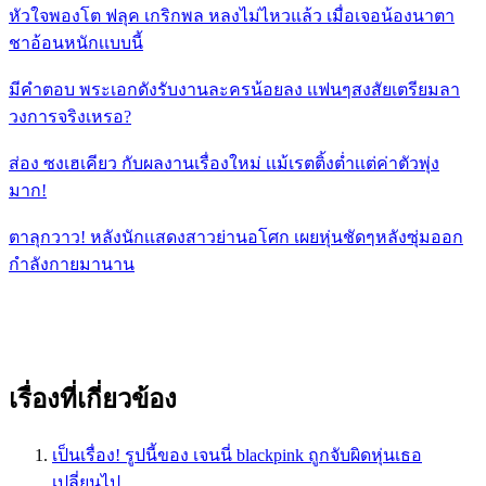
หัวใจพองโต ฟลุค เกริกพล หลงไม่ไหวแล้ว เมื่อเจอน้องนาตา
ชาอ้อนหนักเเบบนี้
มีคำตอบ พระเอกดังรับงานละครน้อยลง เเฟนๆสงสัยเตรียมลา
วงการจริงเหรอ?
ส่อง ซงเฮเคียว กับผลงานเรื่องใหม่ เเม้เรตติ้งต่ำเเต่ค่าตัวพุ่ง
มาก!
ตาลุกวาว! หลังนักเเสดงสาวย่านอโศก เผยหุ่นชัดๆหลังซุ่มออก
กำลังกายมานาน
เรื่องที่เกี่ยวข้อง
เป็นเรื่อง! รูปนี้ของ เจนนี่ blackpink ถูกจับผิดหุ่นเธอ
เปลี่ยนไป