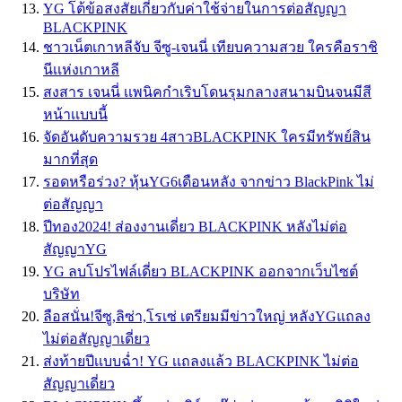
YG โต้ข้อสงสัยเกี่ยวกับค่าใช้จ่ายในการต่อสัญญา
BLACKPINK
ชาวเน็ตเกาหลีจับ จีซู-เจนนี่ เทียบความสวย ใครคือราชิ
นีเเห่งเกาหลี
สงสาร เจนนี่ เเพนิคกำเริบโดนรุมกลางสนามบินจนมีสี
หน้าเเบบนี้
จัดอันดับความรวย 4สาวBLACKPINK ใครมีทรัพย์สิน
มากที่สุด
รอดหรือร่วง? หุ้นYG6เดือนหลัง จากข่าว BlackPink ไม่
ต่อสัญญา
ปีทอง2024! ส่องงานเดี่ยว BLACKPINK หลังไม่ต่อ
สัญญาYG
YG ลบโปรไฟล์เดี่ยว BLACKPINK ออกจากเว็บไซต์
บริษัท
ลือสนั่น!จีซู,ลิซ่า,โรเซ่ เตรียมมีข่าวใหญ่ หลังYGแถลง
ไม่ต่อสัญญาเดี่ยว
ส่งท้ายปีเเบบฉ่ำ! YG เเถลงเเล้ว BLACKPINK ไม่ต่อ
สัญญาเดี่ยว