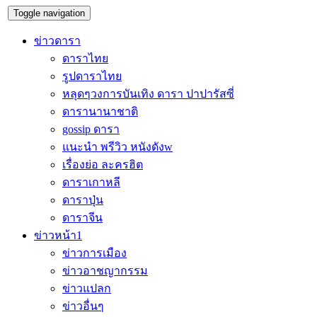
Toggle navigation
ข่าวดารา
ดาราไทย
รูปดาราไทย
หลุดๆวงการบันเทิง ดารา ปาปารัสซี่
ดารานานาชาติ
gossip ดารา
แนะนำ พรีวิว หนังดังw
เรื่องย่อ ละครฮิต
ดาราเกาหลี
ดาราปุ่น
ดาราจีน
ข่าวหน้า1
ข่าวการเมือง
ข่าวอาชญากรรม
ข่าวแปลก
ข่าวอื่นๆ