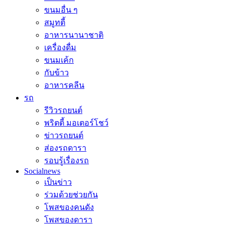
ขนมอื่น ๆ
สมูทตี้
อาหารนานาชาติ
เครื่องดื่ม
ขนมเค้ก
กับข้าว
อาหารคลีน
รถ
รีวิวรถยนต์
พริตตี้ มอเตอร์โชว์
ข่าวรถยนต์
ส่องรถดารา
รอบรู้เรื่องรถ
Socialnews
เป็นข่าว
ร่วมด้วยช่วยกัน
โพสของคนดัง
โพสของดารา