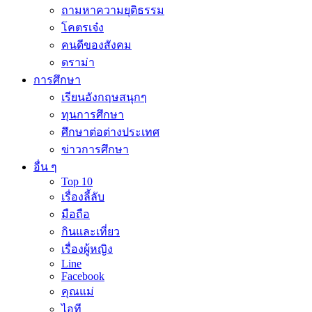
ถามหาความยุติธรรม
โคตรเจ๋ง
คนดีของสังคม
ดราม่า
การศึกษา
เรียนอังกฤษสนุกๆ
ทุนการศึกษา
ศึกษาต่อต่างประเทศ
ข่าวการศึกษา
อื่น ๆ
Top 10
เรื่องลี้ลับ
มือถือ
กินและเที่ยว
เรื่องผู้หญิง
Line
Facebook
คุณแม่
ไอที