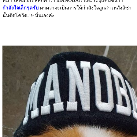
หมา ใส่หมวกที่สลักคำว่า MANOBAN เเละระบุเเคปชั่นว่า
กำลังใจเล็กๆครับ
คาดว่าจะเป้นการให้กำลังใจลูกสาวหลังลิซ่า
นั้นติดโควิด-19 นั่นเองค่ะ