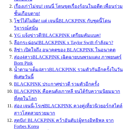
เรื่องเก่าไม่จบ! เจนนี่ โดนขุดเรื่องร้อนในอดีต เพื่อนร่วม
ชั้นเกือบตาย!
โชว์ได้ไม่ผิด! เเต่ เจนนี่BLACKPINK กับชุดนี้โดน
วิจารณ์สนั่น
YG แจ้งข่าวดี!BLACKPINK เตรียมคัมแบค!
ลือกระฉ่อน!BLACKPINK x Taylor Swift กำลังมา?
ลิซ่า เปิดใจถึง อนาคตของ BLACKPINK ในอนาคต
ส่อง4สาวBLACKPINK เฉิดฉายบนพรมแดง ภาพยนตร์
Born Pink
น้ำตามาเต็ม4สาวBLACKPINK รวมตัวกันอีกครั้งในวัน
พิเศษวันนี้
BLACKPINK ประกาศข่าวดี รวมตัวอีกครั้ง
BLACKPINK คือคนดังเกาหลี จนได้รับความนิยมมาก
ที่สุดในโลก
ส่อง เจนนี่-โรเซ่BLACKPINK ควงคู่เที่ยวนิวยอร์กสไตล์
สาวโสดสวยรวยมาก
สุดปัง! BLACKPINK คว้าอันดับ1ผู้ทรงอิทธิพล จาก
Forbes Korea