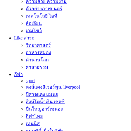
ความสวย ความงาม
ตัวอย่างภาพยนตร์
เทคโนโลยี ไอที
ล้อเลียน
เกมโชว์
Like สาระ
วิทยาศาสตร์
อาหารสมอง
ตำนานโลก
ศาลาธรรม
กีฬา
sport
หงส์แดงลิเวอร์พูล, liverpool
ปีศาจแดง แมนยู
สิงห์โตน้ำเงิน เชลซี
ปืนใหญ่อาร์เซนอล
กีฬาไทย
เทนนิส
แมนซิตี้ เรือใบสีฟ้า