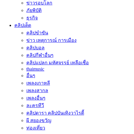
ข่าวรอบโลก
ภัยพิบัติ
ธุรกิจ
คลิปเด็ด
คลิปขำขัน
ข่าว เหตุการณ์ การเมือง
คลิปบอล
คลิปกีฬาอื่นๆ
คลิปแปลก มหัศจรรย์ เหลือเชื่อ
thaimusic
อื่นๆ
เพลงเกาหลี
เพลงสากล
เพลงอื่นๆ
ละครทีวี
คลิปดารา คลิปบันเทิงวาไรตี้
ผี สยองขวัญ
ท่องเที่ยว