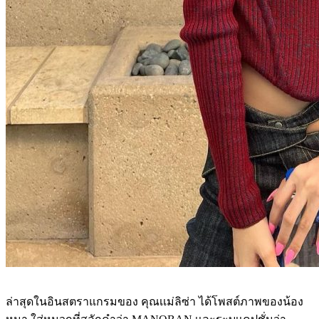
ล่าสุดในอินสตราแกรมของ คุณเเม่ลิซ่า ได้โพสต์ภาพของน้อง