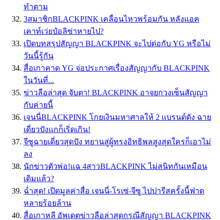
ทำตาม
3สมาชิกBLACKPINK เคลื่อนไหวพร้อมกัน หลังแอค
เคาท์เว่ยป๋อลิซ่าหายไป?
เปิดบทสรุปสัญญา BLACKPINK จะไปต่อกับ YG หรือไม่
วันนี้รู้กัน
สื่อเกาคาด YG จ่อประกาศเรื่องสัญญากับ BLACKPINK
ในวันที่...
ข่าวลือล่าสุด จับตา! BLACKPINK อาจยกวงเซ็นสัญญา
กับค่ายนี้
เจนนี่BLACKPINK โกยเงินมหาศาลให้ 2 เเบรนด์ดัง ฉาย
เดี่ยวปังเเกก็เริ่ดเกิน!
จีซูฉายเดี่ยวสุดปัง ทยานสู่ผู้ทรงอิทธิพลสูงสุดใครก็เอาไม่
ลง
นักข่าวตัวพ่อ!แฉ 4สาวBLACKPINK ไม่สนิทกันเหมือน
เดิมแล้ว?
ฉ่ำสุด! เปิดมูลค่าสื่อ เจนนี่-โรเซ่-จีซู ไปปารีสครั้งนี้ฟาด
หลายร้อยล้าน
สื่อเกาหลี อัพเดตข่าวลือล่าสุดกรณีสัญญา BLACKPINK