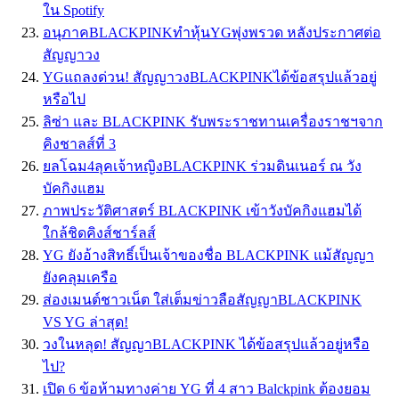
ใน Spotify
อนุภาคBLACKPINKทำหุ้นYGพุ่งพรวด หลังประกาศต่อ
สัญญาวง
YGแถลงด่วน! สัญญาวงBLACKPINKได้ข้อสรุปแล้วอยู่
หรือไป
ลิซ่า และ BLACKPINK รับพระราชทานเครื่องราชฯจาก
คิงชาลส์ที่ 3
ยลโฉม4ลุคเจ้าหญิงBLACKPINK ร่วมดินเนอร์ ณ วัง
บัคกิงแฮม
ภาพประวัติศาสตร์ BLACKPINK เข้าวังบัคกิงแฮมได้
ใกล้ชิดคิงส์ชาร์ลส์
YG ยังอ้างสิทธิ์เป็นเจ้าของชื่อ BLACKPINK แม้สัญญา
ยังคลุมเครือ
ส่องเมนต์ชาวเน็ต ใส่เต็มข่าวลือสัญญาBLACKPINK
VS YG ล่าสุด!
วงในหลุด! สัญญาBLACKPINK ได้ข้อสรุปแล้วอยู่หรือ
ไป?
เปิด 6 ข้อห้ามทางค่าย YG ที่ 4 สาว Balckpink ต้องยอม