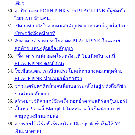
เดียว
สุดปัง! คอน BORN PINK ของ BLACKPINK มีผู้ชมทั่ว
โลก 2.11 ล้านคน
เปิดภาพกำลังใจจากคนสำคัญลิซ่าและเจนนี่ จูงมือกันมา
ซัพพอร์ตถึงหน้าเวที
จับตาด่วน! รวมประโยคเด็ด BLACKPINK ในคอนฯ
สุดท้าย เเฟนๆลุ้นเรื่องสัญญา
กรี๊ด! ดาราหนุ่มฮ็อตโผล่หลังเวที ไปสนิทกับ เจนนี่
BLACKPINK ตอนไหน?
โซเชียลแตก..เจนนี่ลั่นประโยคเด็ดกลางคอนฯสุดท้าย
BLACKPINK ทำแฟนๆน้ำตาร่วง
ชาวเน็ตจับตาสีหน้าเจนนี่เก็บอารมณ์ไม่อยู่ หลังลือลิซ่า
อาจไม่ต่อสัญญา
สร้างประวัติศาสตร์อีกครั้ง ตอกย้ำความเกิร์ลกรุ๊ปเบอร์1
เป็นห่วง! เจนนี่ Blackpink โผล่สนามบินอินชอน ภาพ
ล่าสุดดูเหมือนผอมลง
ส่องรายได้เวิร์ลทัวร์รอบโลก Blackpink ทำเงินให้ YG
เงินมหาศาล!