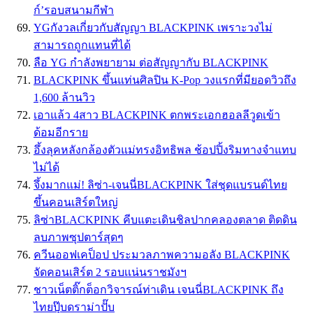
ก์’รอบสนามกีฬา
YGกังวลเกี่ยวกับสัญญา BLACKPINK เพราะวงไม่
สามารถถูกแทนที่ได้
ลือ YG กำลังพยายาม ต่อสัญญากับ BLACKPINK
BLACKPINK ขึ้นแท่นศิลปิน K-Pop วงแรกที่มียอดวิวถึง
1,600 ล้านวิว
เอาแล้ว 4สาว BLACKPINK ตกพระเอกฮอลลีวูดเข้า
ด้อมอีกราย
อึ้งลุคหลังกล้องตัวแม่ทรงอิทธิพล ช้อปปิ้งริมทางจำแทบ
ไม่ได้
จึ้งมากแม่! ลิซ่า-เจนนี่BLACKPINK ใส่ชุดแบรนด์ไทย
ขึ้นคอนเสิร์ตใหญ่
ลิซ่าBLACKPINK คีบแตะเดินชิลปากคลองตลาด ติดดิน
ลบภาพซุปตาร์สุดๆ
ควีนออฟเคป็อป ประมวลภาพความอลัง BLACKPINK
จัดคอนเสิร์ต 2 รอบเเน่นราชมังฯ
ชาวเน็ตติ๊กต็อกวิจารณ์ท่าเดิน เจนนี่BLACKPINK ถึง
ไทยปุ๊บดราม่าปั๊บ