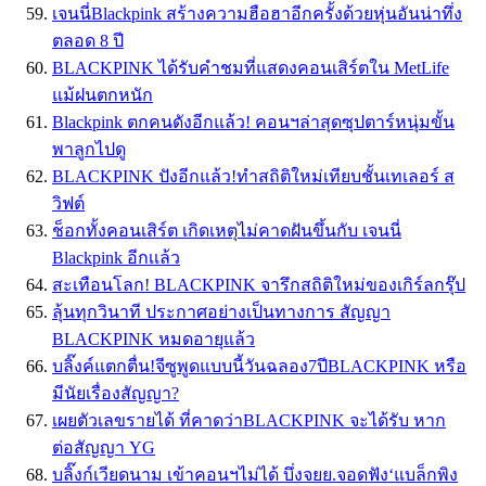
เจนนี่Blackpink สร้างความฮือฮาอีกครั้งด้วยหุ่นอันน่าทึ่ง
ตลอด 8 ปี
BLACKPINK ได้รับคำชมที่แสดงคอนเสิร์ตใน MetLife
แม้ฝนตกหนัก
Blackpink ตกคนดังอีกแล้ว! คอนฯล่าสุดซุปตาร์หนุ่มขั้น
พาลูกไปดู
BLACKPINK ปังอีกแล้ว!ทำสถิติใหม่เทียบชั้นเทเลอร์ ส
วิฟต์
ช็อกทั้งคอนเสิร์ต เกิดเหตุไม่คาดฝันขึ้นกับ เจนนี่
Blackpink อีกเเล้ว
สะเทือนโลก! BLACKPINK จารึกสถิติใหม่ของเกิร์ลกรุ๊ป
ลุ้นทุกวินาที ประกาศอย่างเป็นทางการ สัญญา
BLACKPINK หมดอายุแล้ว
บลิ๊งค์แตกตื่น!จีซูพูดแบบนี้วันฉลอง7ปีBLACKPINK หรือ
มีนัยเรื่องสัญญา?
เผยตัวเลขรายได้ ที่คาดว่าBLACKPINK จะได้รับ หาก
ต่อสัญญา YG
บลิ๊งก์เวียดนาม เข้าคอนฯไม่ได้ บึ่งจยย.จอดฟัง‘แบล็กพิง