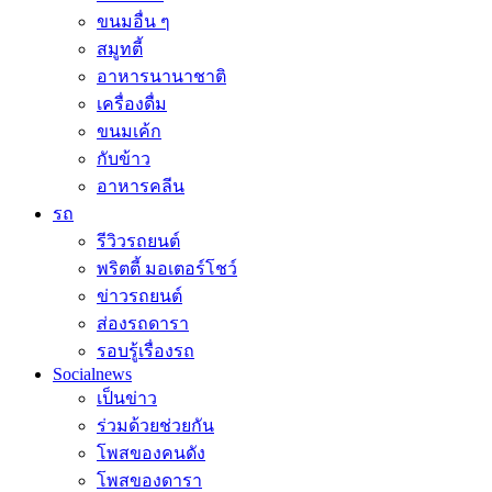
ขนมอื่น ๆ
สมูทตี้
อาหารนานาชาติ
เครื่องดื่ม
ขนมเค้ก
กับข้าว
อาหารคลีน
รถ
รีวิวรถยนต์
พริตตี้ มอเตอร์โชว์
ข่าวรถยนต์
ส่องรถดารา
รอบรู้เรื่องรถ
Socialnews
เป็นข่าว
ร่วมด้วยช่วยกัน
โพสของคนดัง
โพสของดารา