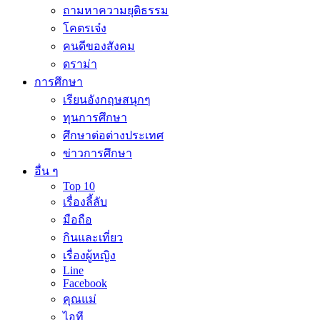
ถามหาความยุติธรรม
โคตรเจ๋ง
คนดีของสังคม
ดราม่า
การศึกษา
เรียนอังกฤษสนุกๆ
ทุนการศึกษา
ศึกษาต่อต่างประเทศ
ข่าวการศึกษา
อื่น ๆ
Top 10
เรื่องลี้ลับ
มือถือ
กินและเที่ยว
เรื่องผู้หญิง
Line
Facebook
คุณแม่
ไอที