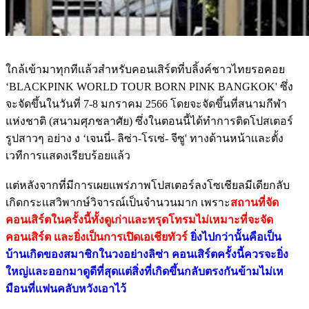
ใกล้เข้ามาทุกทีเเล้วสำหรับคอนเสิร์ตที่บลิ้งค์ชาวไทยรอคอย
‘BLACKPINK WORLD TOUR BORN PINK BANGKOK' ซึ่ง
จะจัดขึ้นในวันที่ 7-8 มกราคม 2566 โดยจะจัดขึ้นที่สนามกีฬา
แห่งชาติ (สนามศุภชลาศัย) ซึ่งในตอนนี้ได้ทำการติดโปสเตอร์
รูปสาวๆ อย่าง ง ‘เจนนี่- ลิซ่า-โรเซ่- จีซู' ทางด้านหน้าเเละตั้ง
เวทีการเเสดงเรียบร้อยเเล้ว
เเต่หลังจากที่มีการเผยเเพร่ภาพโปสเตอร์ลงโซเชียลมีเดียกลับ
เกิดกระเเสวิพากษ์วิจารณ์เป็นจำนวนมาก เพราะ
สถานที่จัด
คอนเสิร์ตในครั้งนี้ทั้งดูเก่าเเละทรุดโทรมไม่เหมาะที่จะจัด
คอนเสิร์ต เเละยิ่งเป็นการเปิดเอเชียทัวร์
ยิ่งไปกว่านั้นคือเป็น
บ้านเกิดของสมาชิกในวงอย่างลิซ่า คอนเสิร์ตครั้งนี้ควรจะยิ่ง
ใหญ่เเละออกมาดูดีที่สุดเเต่สิ่งที่เกิดขึ้นกลับตรงกันข้ามไม่เห
มือนที่เเฟนคลับหวังเอาไว้