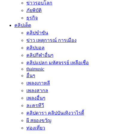
ข่าวรอบโลก
ภัยพิบัติ
ธุรกิจ
คลิปเด็ด
คลิปขำขัน
ข่าว เหตุการณ์ การเมือง
คลิปบอล
คลิปกีฬาอื่นๆ
คลิปแปลก มหัศจรรย์ เหลือเชื่อ
thaimusic
อื่นๆ
เพลงเกาหลี
เพลงสากล
เพลงอื่นๆ
ละครทีวี
คลิปดารา คลิปบันเทิงวาไรตี้
ผี สยองขวัญ
ท่องเที่ยว