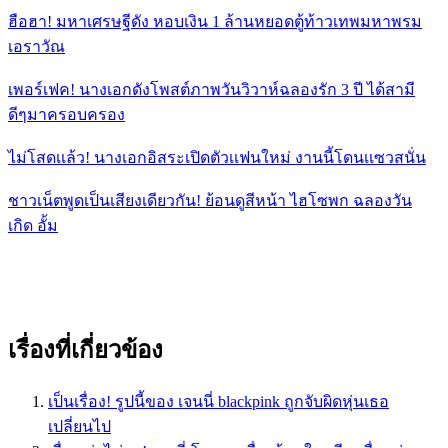
ฮือฮา! มหาเศรษฐีดัง หอบเงิน 1 ล้านหยอดตู้ท้าวเทพมหาพรม
เอราวัณ
เพอร์เฟค! นางเอกดังโพสต์ภาพวันวิวาห์ฉลองรัก 3 ปี ได้สามี
ดีๆมาครอบครอง
ไม่โสดเเล้ว! นางเอกอิสระเปิดตัวเเฟนใหม่ งานนี้โดนเเซวสนั่น
ชาวเน็ตพูดเป็นเสียงเดียวกัน! ย้อนดูสีหน้า ไฮโซพก ฉลองวัน
เกิด อั้ม
เรื่องที่เกี่ยวข้อง
เป็นเรื่อง! รูปนี้ของ เจนนี่ blackpink ถูกจับผิดหุ่นเธอ
เปลี่ยนไป