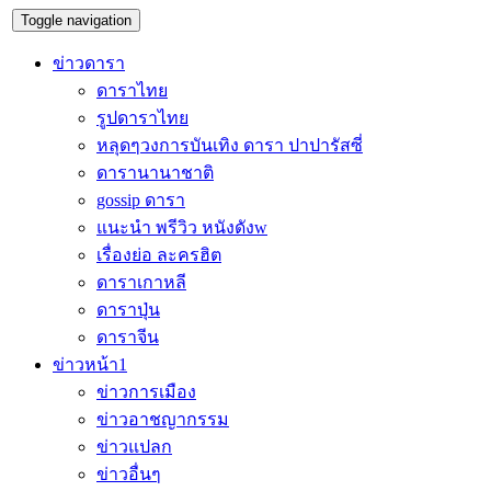
Toggle navigation
ข่าวดารา
ดาราไทย
รูปดาราไทย
หลุดๆวงการบันเทิง ดารา ปาปารัสซี่
ดารานานาชาติ
gossip ดารา
แนะนำ พรีวิว หนังดังw
เรื่องย่อ ละครฮิต
ดาราเกาหลี
ดาราปุ่น
ดาราจีน
ข่าวหน้า1
ข่าวการเมือง
ข่าวอาชญากรรม
ข่าวแปลก
ข่าวอื่นๆ