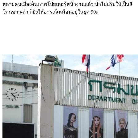
หลายคนเมื่อเห็นภาพโปสเตอร์หน้างานเเล้ว นำไปปรับให้เป็นสี
โทนขาว-ดำ ก็ยิ่งให้อารณ์เหมือนอยู่ในยุค 90s