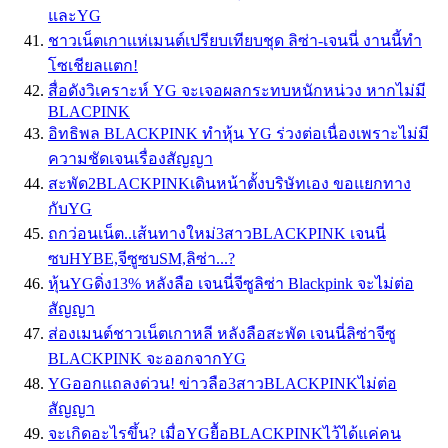
และYG
ชาวเน็ตเกาเเห่เมนต์เปรียบเทียบชุด ลิซ่า-เจนนี่ งานนี้ทำ
โซเชียลเเตก!
สื่อดังวิเคราะห์ YG จะเจอผลกระทบหนักหน่วง หากไม่มี
BLACPINK
อิทธิพล BLACKPINK ทำหุ้น YG ร่วงต่อเนื่องเพราะไม่มี
ความชัดเจนเรื่องสัญญา
สะพัด2BLACKPINKเดินหน้าตั้งบริษัทเอง ขอแยกทาง
กับYG
ถกว่อนเน็ต..เส้นทางใหม่3สาวBLACKPINK เจนนี่
ซบHYBE,จีซูซบSM,ลิซ่า...?
หุ้นYGดิ่ง13% หลังลือ เจนนี่จีซูลิซ่า Blackpink จะไม่ต่อ
สัญญา
ส่องเมนต์ชาวเน็ตเกาหลี หลังลือสะพัด เจนนี่ลิซ่าจีซู
BLACKPINK จะออกจากYG
YGออกแถลงด่วน! ข่าวลือ3สาวBLACKPINKไม่ต่อ
สัญญา
จะเกิดอะไรขึ้น? เมื่อYGยื้อBLACKPINKไว้ได้แค่คน