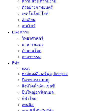
ความสวย ความงาม
ตัวอย่างภาพยนตร์
เทคโนโลยี ไอที
ล้อเลียน
เกมโชว์
Like สาระ
วิทยาศาสตร์
อาหารสมอง
ตำนานโลก
ศาลาธรรม
กีฬา
sport
หงส์แดงลิเวอร์พูล, liverpool
ปีศาจแดง แมนยู
สิงห์โตน้ำเงิน เชลซี
ปืนใหญ่อาร์เซนอล
กีฬาไทย
เทนนิส
แมนซิตี้ เรือใบสีฟ้า