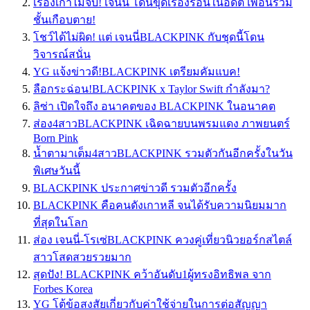
เรื่องเก่าไม่จบ! เจนนี่ โดนขุดเรื่องร้อนในอดีต เพื่อนร่วม
ชั้นเกือบตาย!
โชว์ได้ไม่ผิด! เเต่ เจนนี่BLACKPINK กับชุดนี้โดน
วิจารณ์สนั่น
YG แจ้งข่าวดี!BLACKPINK เตรียมคัมแบค!
ลือกระฉ่อน!BLACKPINK x Taylor Swift กำลังมา?
ลิซ่า เปิดใจถึง อนาคตของ BLACKPINK ในอนาคต
ส่อง4สาวBLACKPINK เฉิดฉายบนพรมแดง ภาพยนตร์
Born Pink
น้ำตามาเต็ม4สาวBLACKPINK รวมตัวกันอีกครั้งในวัน
พิเศษวันนี้
BLACKPINK ประกาศข่าวดี รวมตัวอีกครั้ง
BLACKPINK คือคนดังเกาหลี จนได้รับความนิยมมาก
ที่สุดในโลก
ส่อง เจนนี่-โรเซ่BLACKPINK ควงคู่เที่ยวนิวยอร์กสไตล์
สาวโสดสวยรวยมาก
สุดปัง! BLACKPINK คว้าอันดับ1ผู้ทรงอิทธิพล จาก
Forbes Korea
YG โต้ข้อสงสัยเกี่ยวกับค่าใช้จ่ายในการต่อสัญญา