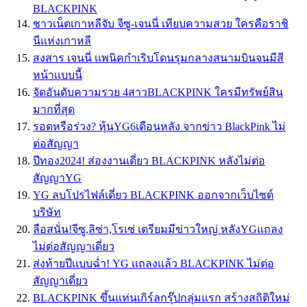
BLACKPINK
ชาวเน็ตเกาหลีจับ จีซู-เจนนี่ เทียบความสวย ใครคือราชิ
นีเเห่งเกาหลี
สงสาร เจนนี่ เเพนิคกำเริบโดนรุมกลางสนามบินจนมีสี
หน้าเเบบนี้
จัดอันดับความรวย 4สาวBLACKPINK ใครมีทรัพย์สิน
มากที่สุด
รอดหรือร่วง? หุ้นYG6เดือนหลัง จากข่าว BlackPink ไม่
ต่อสัญญา
ปีทอง2024! ส่องงานเดี่ยว BLACKPINK หลังไม่ต่อ
สัญญาYG
YG ลบโปรไฟล์เดี่ยว BLACKPINK ออกจากเว็บไซต์
บริษัท
ลือสนั่น!จีซู,ลิซ่า,โรเซ่ เตรียมมีข่าวใหญ่ หลังYGแถลง
ไม่ต่อสัญญาเดี่ยว
ส่งท้ายปีเเบบฉ่ำ! YG เเถลงเเล้ว BLACKPINK ไม่ต่อ
สัญญาเดี่ยว
BLACKPINK ขึ้นแท่นเกิร์ลกรุ๊ปกลุ่มแรก สร้างสถิติใหม่