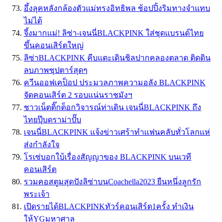
อึ้งลุคหลังกล้องตัวแม่ทรงอิทธิพล ช้อปปิ้งริมทางจำแทบ
ไม่ได้
จึ้งมากแม่! ลิซ่า-เจนนี่BLACKPINK ใส่ชุดแบรนด์ไทย
ขึ้นคอนเสิร์ตใหญ่
ลิซ่าBLACKPINK คีบแตะเดินชิลปากคลองตลาด ติดดิน
ลบภาพซุปตาร์สุดๆ
ควีนออฟเคป็อป ประมวลภาพความอลัง BLACKPINK
จัดคอนเสิร์ต 2 รอบเเน่นราชมังฯ
ชาวเน็ตติ๊กต็อกวิจารณ์ท่าเดิน เจนนี่BLACKPINK ถึง
ไทยปุ๊บดราม่าปั๊บ
เจนนี่BLACKPINK เเจ้งข่าวเศร้าทำเเฟนคลับทั่วโลกเเห่
ส่งกำลังใจ
โรเซ่บอกใบ้เรื่องสัญญาของ BLACKPINK บนเวที
คอนเสิร์ต
รวมคอสตูมสุดปังลิซ่าบนCoachella2023 ยืนหนึ่งลูกรัก
พระเจ้า
เปิดรายได้BLACKPINKทัวร์คอนเสิร์ต1ครั้ง ทำเงิน
ให้YGมหาศาล