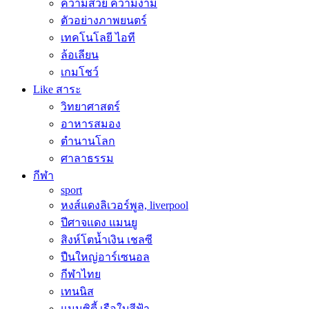
ความสวย ความงาม
ตัวอย่างภาพยนตร์
เทคโนโลยี ไอที
ล้อเลียน
เกมโชว์
Like สาระ
วิทยาศาสตร์
อาหารสมอง
ตำนานโลก
ศาลาธรรม
กีฬา
sport
หงส์แดงลิเวอร์พูล, liverpool
ปีศาจแดง แมนยู
สิงห์โตน้ำเงิน เชลซี
ปืนใหญ่อาร์เซนอล
กีฬาไทย
เทนนิส
แมนซิตี้ เรือใบสีฟ้า