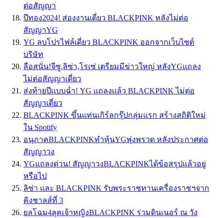
ต่อสัญญา
ปีทอง2024! ส่องงานเดี่ยว BLACKPINK หลังไม่ต่อ
สัญญาYG
YG ลบโปรไฟล์เดี่ยว BLACKPINK ออกจากเว็บไซต์
บริษัท
ลือสนั่น!จีซู,ลิซ่า,โรเซ่ เตรียมมีข่าวใหญ่ หลังYGแถลง
ไม่ต่อสัญญาเดี่ยว
ส่งท้ายปีเเบบฉ่ำ! YG เเถลงเเล้ว BLACKPINK ไม่ต่อ
สัญญาเดี่ยว
BLACKPINK ขึ้นแท่นเกิร์ลกรุ๊ปกลุ่มแรก สร้างสถิติใหม่
ใน Spotify
อนุภาคBLACKPINKทำหุ้นYGพุ่งพรวด หลังประกาศต่อ
สัญญาวง
YGแถลงด่วน! สัญญาวงBLACKPINKได้ข้อสรุปแล้วอยู่
หรือไป
ลิซ่า และ BLACKPINK รับพระราชทานเครื่องราชฯจาก
คิงชาลส์ที่ 3
ยลโฉม4ลุคเจ้าหญิงBLACKPINK ร่วมดินเนอร์ ณ วัง