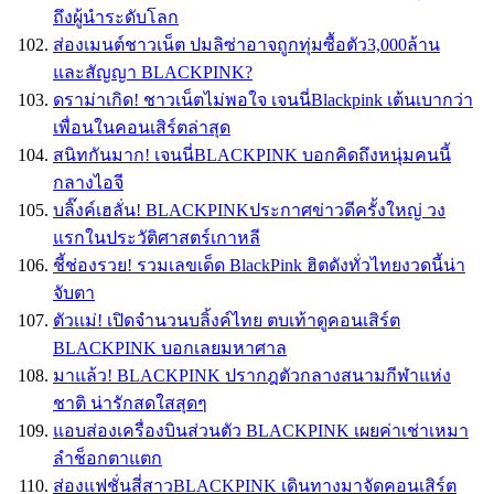
ถึงผู้นำระดับโลก
ส่องเมนต์ชาวเน็ต ปมลิซ่าอาจถูกทุ่มซื้อตัว3,000ล้าน
และสัญญา BLACKPINK?
ดราม่าเกิด! ชาวเน็ตไม่พอใจ เจนนี่Blackpink เต้นเบากว่า
เพื่อนในคอนเสิร์ตล่าสุด
สนิทกันมาก! เจนนี่BLACKPINK บอกคิดถึงหนุ่มคนนี้
กลางไอจี
บลิ๊งค์เฮลั่น! BLACKPINKประกาศข่าวดีครั้งใหญ่ วง
แรกในประวัติศาสตร์เกาหลี
ชี้ช่องรวย! รวมเลขเด็ด BlackPink ฮิตดังทั่วไทยงวดนี้น่า
จับตา
ตัวเเม่! เปิดจำนวนบลิ้งค์ไทย ตบเท้าดูคอนเสิร์ต
BLACKPINK บอกเลยมหาศาล
มาแล้ว! BLACKPINK ปรากฎตัวกลางสนามกีฬาแห่ง
ชาติ น่ารักสดใสสุดๆ
แอบส่องเครื่องบินส่วนตัว BLACKPINK เผยค่าเช่าเหมา
ลำช็อกตาแตก
ส่องแฟชั่นสี่สาวBLACKPINK เดินทางมาจัดคอนเสิร์ต