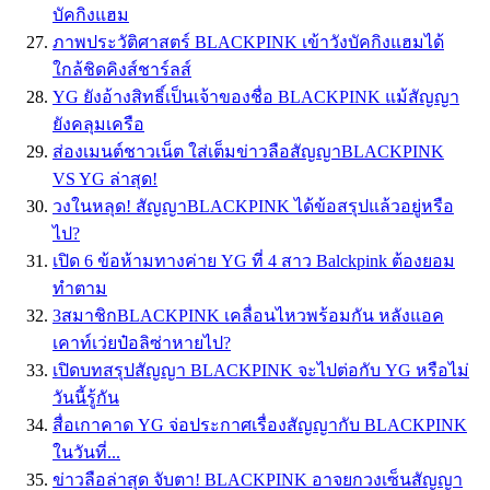
บัคกิงแฮม
ภาพประวัติศาสตร์ BLACKPINK เข้าวังบัคกิงแฮมได้
ใกล้ชิดคิงส์ชาร์ลส์
YG ยังอ้างสิทธิ์เป็นเจ้าของชื่อ BLACKPINK แม้สัญญา
ยังคลุมเครือ
ส่องเมนต์ชาวเน็ต ใส่เต็มข่าวลือสัญญาBLACKPINK
VS YG ล่าสุด!
วงในหลุด! สัญญาBLACKPINK ได้ข้อสรุปแล้วอยู่หรือ
ไป?
เปิด 6 ข้อห้ามทางค่าย YG ที่ 4 สาว Balckpink ต้องยอม
ทำตาม
3สมาชิกBLACKPINK เคลื่อนไหวพร้อมกัน หลังแอค
เคาท์เว่ยป๋อลิซ่าหายไป?
เปิดบทสรุปสัญญา BLACKPINK จะไปต่อกับ YG หรือไม่
วันนี้รู้กัน
สื่อเกาคาด YG จ่อประกาศเรื่องสัญญากับ BLACKPINK
ในวันที่...
ข่าวลือล่าสุด จับตา! BLACKPINK อาจยกวงเซ็นสัญญา