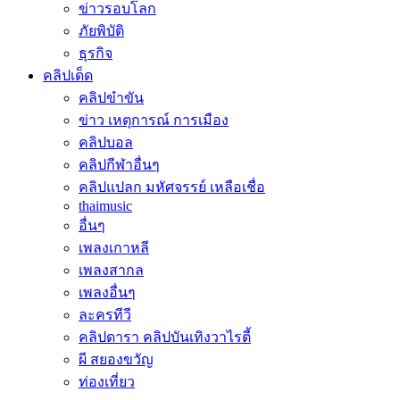
ข่าวรอบโลก
ภัยพิบัติ
ธุรกิจ
คลิปเด็ด
คลิปขำขัน
ข่าว เหตุการณ์ การเมือง
คลิปบอล
คลิปกีฬาอื่นๆ
คลิปแปลก มหัศจรรย์ เหลือเชื่อ
thaimusic
อื่นๆ
เพลงเกาหลี
เพลงสากล
เพลงอื่นๆ
ละครทีวี
คลิปดารา คลิปบันเทิงวาไรตี้
ผี สยองขวัญ
ท่องเที่ยว