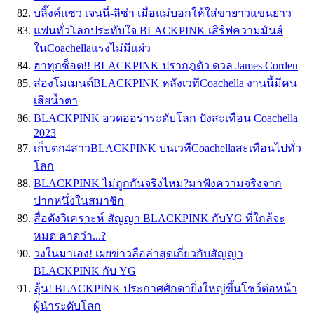
บลิ๊งค์แซว เจนนี่-ลิซ่า เมื่อแม่บอกให้ใส่ขายาวแขนยาว
แฟนทั่วโลกประทับใจ BLACKPINK เสิร์ฟความมันส์
ในCoachellaแรงไม่มีแผ่ว
ฮาทุกช็อต!! BLACKPINK ปรากฎตัว ดวล James Corden
ส่องโมเมนต์BLACKPINK หลังเวทีCoachella งานนี้มีคน
เสียน้ำตา
BLACKPINK อวดออร่าระดับโลก ปังสะเทือน Coachella
2023⁣
เก็บตก4สาวBLACKPINK บนเวทีCoachellaสะเทือนไปทั่ว
โลก
BLACKPINK ไม่ถูกกันจริงไหม?มาฟังความจริงจาก
ปากหนึ่งในสมาชิก
สื่อดังวิเคราะห์ สัญญา BLACKPINK กับYG ที่ใกล้จะ
หมด คาดว่า...?
วงในมาเอง! เผยข่าวลือล่าสุดเกี่ยวกับสัญญา
BLACKPINK กับ YG
ลุ้น! BLACKPINK ประกาศศักดายิ่งใหญ่ขึ้นโชว์ต่อหน้า
ผู้นำระดับโลก