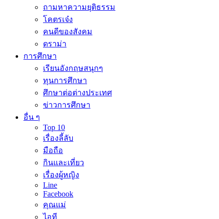
ถามหาความยุติธรรม
โคตรเจ๋ง
คนดีของสังคม
ดราม่า
การศึกษา
เรียนอังกฤษสนุกๆ
ทุนการศึกษา
ศึกษาต่อต่างประเทศ
ข่าวการศึกษา
อื่น ๆ
Top 10
เรื่องลี้ลับ
มือถือ
กินและเที่ยว
เรื่องผู้หญิง
Line
Facebook
คุณแม่
ไอที