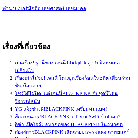
ทำนายเบอร์มือถือ เลขศาสตร์ เลขมงคล
เรื่องที่เกี่ยวข้อง
เป็นเรื่อง! รูปนี้ของ เจนนี่ blackpink ถูกจับผิดหุ่นเธอ
เปลี่ยนไป
เรื่องเก่าไม่จบ! เจนนี่ โดนขุดเรื่องร้อนในอดีต เพื่อนร่วม
ชั้นเกือบตาย!
โชว์ได้ไม่ผิด! เเต่ เจนนี่BLACKPINK กับชุดนี้โดน
วิจารณ์สนั่น
YG แจ้งข่าวดี!BLACKPINK เตรียมคัมแบค!
ลือกระฉ่อน!BLACKPINK x Taylor Swift กำลังมา?
ลิซ่า เปิดใจถึง อนาคตของ BLACKPINK ในอนาคต
ส่อง4สาวBLACKPINK เฉิดฉายบนพรมแดง ภาพยนตร์