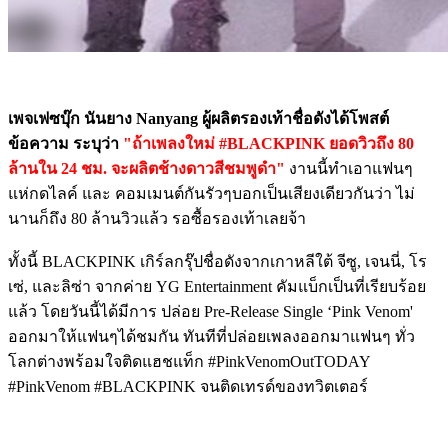
เพจเฟซบุ๊ก นันยาง Nanyang ผู้ผลิตรองเท้าชื่อดังได้โพสต์
ข้อความ ระบุว่า
"ถ้าเพลงใหม่ #BLACKPINK ยอดวิวถึง 80
ล้านใน 24 ชม. จะผลิตช้างดาวสีชมพูดำ"
งานนี้ทำเอาแฟนๆ
แห่กดไลค์ และ คอมเมนต์กันรัวๆบอกเป็นเสียงเดียวกันว่า ไม่
นานก็ถึง 80 ล้านวิวแล้ว รอซื้อรองเท้าเลยจ้า
ทั้งนี้ BLACKPINK เกิร์ลกรุ๊ปชื่อดังจากเกาหลีใต้ จีซู, เจนนี่, โร
เซ่, และลิซ่า จากค่าย YG Entertainment คัมแบ็กเป็นที่เรียบร้อย
แล้ว โดยวันนี้ได้มีการ ปล่อย Pre-Release Single ‘Pink Venom'
ออกมาให้แฟนๆได้ชมกัน ทันทีที่ปล่อยเพลงออกมาแฟนๆ ทั่ว
โลกต่างพร้อมใจติดแฮชแท็ก #PinkVenomOutTODAY
#PinkVenom #BLACKPINK จนติดเทรด์ของทวิตเตอร์