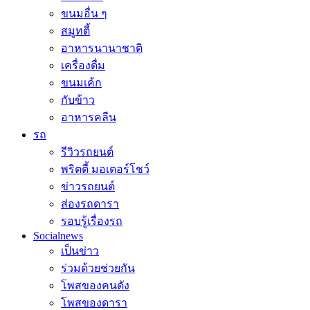
ขนมอื่น ๆ
สมูทตี้
อาหารนานาชาติ
เครื่องดื่ม
ขนมเค้ก
กับข้าว
อาหารคลีน
รถ
รีวิวรถยนต์
พริตตี้ มอเตอร์โชว์
ข่าวรถยนต์
ส่องรถดารา
รอบรู้เรื่องรถ
Socialnews
เป็นข่าว
ร่วมด้วยช่วยกัน
โพสของคนดัง
โพสของดารา