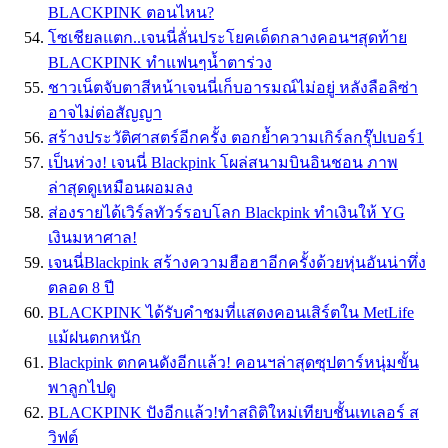
BLACKPINK ตอนไหน?
โซเชียลแตก..เจนนี่ลั่นประโยคเด็ดกลางคอนฯสุดท้าย
BLACKPINK ทำแฟนๆน้ำตาร่วง
ชาวเน็ตจับตาสีหน้าเจนนี่เก็บอารมณ์ไม่อยู่ หลังลือลิซ่า
อาจไม่ต่อสัญญา
สร้างประวัติศาสตร์อีกครั้ง ตอกย้ำความเกิร์ลกรุ๊ปเบอร์1
เป็นห่วง! เจนนี่ Blackpink โผล่สนามบินอินชอน ภาพ
ล่าสุดดูเหมือนผอมลง
ส่องรายได้เวิร์ลทัวร์รอบโลก Blackpink ทำเงินให้ YG
เงินมหาศาล!
เจนนี่Blackpink สร้างความฮือฮาอีกครั้งด้วยหุ่นอันน่าทึ่ง
ตลอด 8 ปี
BLACKPINK ได้รับคำชมที่แสดงคอนเสิร์ตใน MetLife
แม้ฝนตกหนัก
Blackpink ตกคนดังอีกแล้ว! คอนฯล่าสุดซุปตาร์หนุ่มขั้น
พาลูกไปดู
BLACKPINK ปังอีกแล้ว!ทำสถิติใหม่เทียบชั้นเทเลอร์ ส
วิฟต์