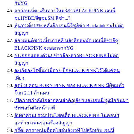
กับYG
ถกว่อนเน็ต..เส้นทางใหม่3สาวBLACKPINK เจนนี่
ซบHYBE,จีซูซบSM,ลิซ่า...?
หุ้นYGดิ่ง13% หลังลือ เจนนี่จีซูลิซ่า Blackpink จะไม่ต่อ
สัญญา
ส่องเมนต์ชาวเน็ตเกาหลี หลังลือสะพัด เจนนี่ลิซ่าจีซู
BLACKPINK จะออกจากYG
YGออกแถลงด่วน! ข่าวลือ3สาวBLACKPINKไม่ต่อ
สัญญา
จะเกิดอะไรขึ้น? เมื่อYGยื้อBLACKPINKไว้ได้แค่คน
เดียว
สุดปัง! คอน BORN PINK ของ BLACKPINK มีผู้ชมทั่ว
โลก 2.11 ล้านคน
เปิดภาพกำลังใจจากคนสำคัญลิซ่าและเจนนี่ จูงมือกันมา
ซัพพอร์ตถึงหน้าเวที
จับตาด่วน! รวมประโยคเด็ด BLACKPINK ในคอนฯ
สุดท้าย เเฟนๆลุ้นเรื่องสัญญา
กรี๊ด! ดาราหนุ่มฮ็อตโผล่หลังเวที ไปสนิทกับ เจนนี่