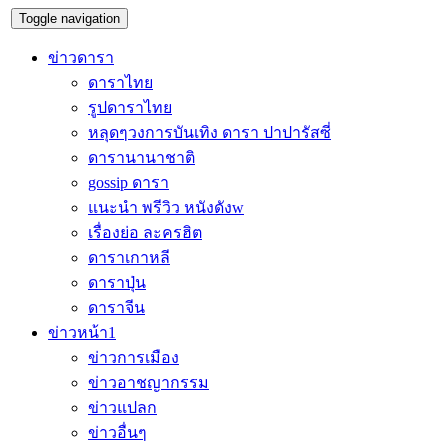
Toggle navigation
ข่าวดารา
ดาราไทย
รูปดาราไทย
หลุดๆวงการบันเทิง ดารา ปาปารัสซี่
ดารานานาชาติ
gossip ดารา
แนะนำ พรีวิว หนังดังw
เรื่องย่อ ละครฮิต
ดาราเกาหลี
ดาราปุ่น
ดาราจีน
ข่าวหน้า1
ข่าวการเมือง
ข่าวอาชญากรรม
ข่าวแปลก
ข่าวอื่นๆ