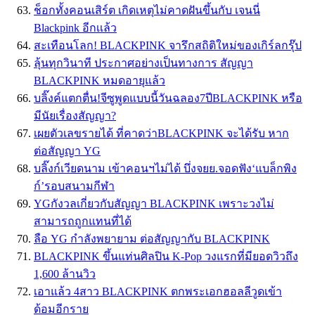
ช็อกทั้งคอนเสิร์ต เกิดเหตุไม่คาดฝันขึ้นกับ เจนนี่
Blackpink อีกเเล้ว
สะเทือนโลก! BLACKPINK จารึกสถิติใหม่ของเกิร์ลกรุ๊ป
ลุ้นทุกวินาที ประกาศอย่างเป็นทางการ สัญญา
BLACKPINK หมดอายุแล้ว
บลิ๊งค์แตกตื่น!จีซูพูดแบบนี้วันฉลอง7ปีBLACKPINK หรือ
มีนัยเรื่องสัญญา?
เผยตัวเลขรายได้ ที่คาดว่าBLACKPINK จะได้รับ หาก
ต่อสัญญา YG
บลิ๊งก์เวียดนาม เข้าคอนฯไม่ได้ บึ่งจยย.จอดฟัง‘แบล็กพิง
ก์’รอบสนามกีฬา
YGกังวลเกี่ยวกับสัญญา BLACKPINK เพราะวงไม่
สามารถถูกแทนที่ได้
ลือ YG กำลังพยายาม ต่อสัญญากับ BLACKPINK
BLACKPINK ขึ้นแท่นศิลปิน K-Pop วงแรกที่มียอดวิวถึง
1,600 ล้านวิว
เอาแล้ว 4สาว BLACKPINK ตกพระเอกฮอลลีวูดเข้า
ด้อมอีกราย