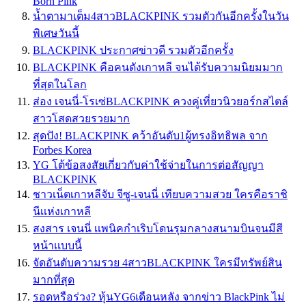
Born Pink
น้ำตามาเต็ม4สาวBLACKPINK รวมตัวกันอีกครั้งในวัน
พิเศษวันนี้
BLACKPINK ประกาศข่าวดี รวมตัวอีกครั้ง
BLACKPINK คือคนดังเกาหลี จนได้รับความนิยมมาก
ที่สุดในโลก
ส่อง เจนนี่-โรเซ่BLACKPINK ควงคู่เที่ยวนิวยอร์กสไตล์
สาวโสดสวยรวยมาก
สุดปัง! BLACKPINK คว้าอันดับ1ผู้ทรงอิทธิพล จาก
Forbes Korea
YG โต้ข้อสงสัยเกี่ยวกับค่าใช้จ่ายในการต่อสัญญา
BLACKPINK
ชาวเน็ตเกาหลีจับ จีซู-เจนนี่ เทียบความสวย ใครคือราชิ
นีเเห่งเกาหลี
สงสาร เจนนี่ เเพนิคกำเริบโดนรุมกลางสนามบินจนมีสี
หน้าเเบบนี้
จัดอันดับความรวย 4สาวBLACKPINK ใครมีทรัพย์สิน
มากที่สุด
รอดหรือร่วง? หุ้นYG6เดือนหลัง จากข่าว BlackPink ไม่