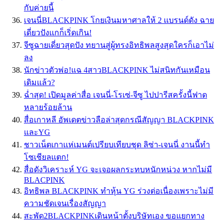
กับค่ายนี้
เจนนี่BLACKPINK โกยเงินมหาศาลให้ 2 เเบรนด์ดัง ฉาย
เดี่ยวปังเเกก็เริ่ดเกิน!
จีซูฉายเดี่ยวสุดปัง ทยานสู่ผู้ทรงอิทธิพลสูงสุดใครก็เอาไม่
ลง
นักข่าวตัวพ่อ!แฉ 4สาวBLACKPINK ไม่สนิทกันเหมือน
เดิมแล้ว?
ฉ่ำสุด! เปิดมูลค่าสื่อ เจนนี่-โรเซ่-จีซู ไปปารีสครั้งนี้ฟาด
หลายร้อยล้าน
สื่อเกาหลี อัพเดตข่าวลือล่าสุดกรณีสัญญา BLACKPINK
และYG
ชาวเน็ตเกาเเห่เมนต์เปรียบเทียบชุด ลิซ่า-เจนนี่ งานนี้ทำ
โซเชียลเเตก!
สื่อดังวิเคราะห์ YG จะเจอผลกระทบหนักหน่วง หากไม่มี
BLACPINK
อิทธิพล BLACKPINK ทำหุ้น YG ร่วงต่อเนื่องเพราะไม่มี
ความชัดเจนเรื่องสัญญา
สะพัด2BLACKPINKเดินหน้าตั้งบริษัทเอง ขอแยกทาง