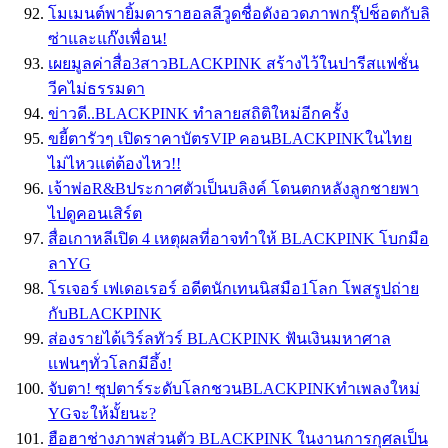
โมเมนต์พายิ้มดาราฮอลลีวูดชื่อดังอวดภาพกรุ๊ปช็อตกับลิ
ซ่าและแก๊งเพื่อน!
เผยมูลค่าสื่อ3สาวBLACKPINK สร้างไว้ในปารีสแฟชั่น
วีคไม่ธรรมดา
ข่าวดี..BLACKPINK ทำลายสถิติใหม่อีกครั้ง
ขยี้ตารัวๆ เปิดราคาบัตรVIP คอนBLACKPINKในไทย
ไม่ไหวแต่ต้องไหว!!
เจ้าพ่อR&Bประกาศตัวเป็นบลิงค์ โดนตกหลังลูกชายพา
ไปดูคอนเสิร์ต
สื่อเกาหลีเปิด 4 เหตุผลที่อาจทำให้ BLACKPINK โบกมือ
ลาYG
โรเจอร์ เฟเดอเรอร์ อดีตนักเทนนิสมือ1โลก โพสรูปถ่าย
กับBLACKPINK
ส่องรายได้เวิร์ลทัวร์ BLACKPINK ฟันเงินมหาศาล
เเฟนๆทั่วโลกมีอึ้ง!
จับตา! ซุปตาร์ระดับโลกชวนBLACKPINKทำเพลงใหม่
YGจะให้มั้ยนะ?
ฮือฮาช่างภาพส่วนตัว BLACKPINK ในงานการกุศลเป็น