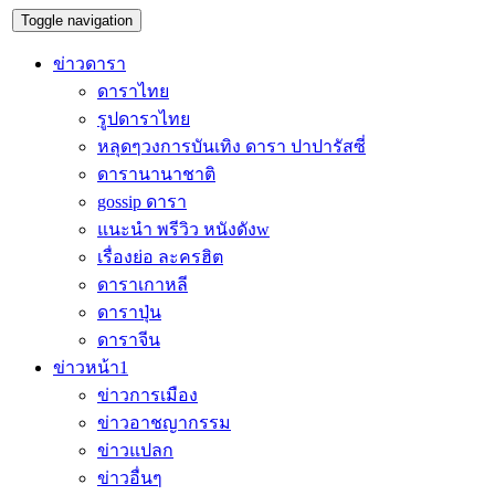
Toggle navigation
ข่าวดารา
ดาราไทย
รูปดาราไทย
หลุดๆวงการบันเทิง ดารา ปาปารัสซี่
ดารานานาชาติ
gossip ดารา
แนะนำ พรีวิว หนังดังw
เรื่องย่อ ละครฮิต
ดาราเกาหลี
ดาราปุ่น
ดาราจีน
ข่าวหน้า1
ข่าวการเมือง
ข่าวอาชญากรรม
ข่าวแปลก
ข่าวอื่นๆ