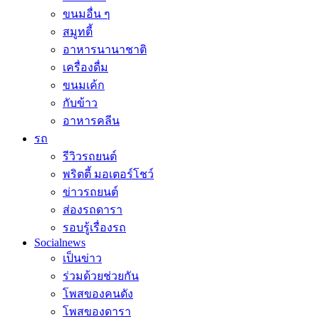
ขนมอื่น ๆ
สมูทตี้
อาหารนานาชาติ
เครื่องดื่ม
ขนมเค้ก
กับข้าว
อาหารคลีน
รถ
รีวิวรถยนต์
พริตตี้ มอเตอร์โชว์
ข่าวรถยนต์
ส่องรถดารา
รอบรู้เรื่องรถ
Socialnews
เป็นข่าว
ร่วมด้วยช่วยกัน
โพสของคนดัง
โพสของดารา