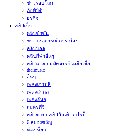
ข่าวรอบโลก
ภัยพิบัติ
ธุรกิจ
คลิปเด็ด
คลิปขำขัน
ข่าว เหตุการณ์ การเมือง
คลิปบอล
คลิปกีฬาอื่นๆ
คลิปแปลก มหัศจรรย์ เหลือเชื่อ
thaimusic
อื่นๆ
เพลงเกาหลี
เพลงสากล
เพลงอื่นๆ
ละครทีวี
คลิปดารา คลิปบันเทิงวาไรตี้
ผี สยองขวัญ
ท่องเที่ยว