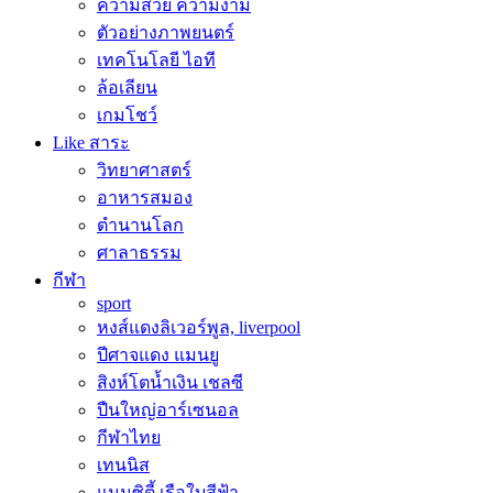
ความสวย ความงาม
ตัวอย่างภาพยนตร์
เทคโนโลยี ไอที
ล้อเลียน
เกมโชว์
Like สาระ
วิทยาศาสตร์
อาหารสมอง
ตำนานโลก
ศาลาธรรม
กีฬา
sport
หงส์แดงลิเวอร์พูล, liverpool
ปีศาจแดง แมนยู
สิงห์โตน้ำเงิน เชลซี
ปืนใหญ่อาร์เซนอล
กีฬาไทย
เทนนิส
แมนซิตี้ เรือใบสีฟ้า