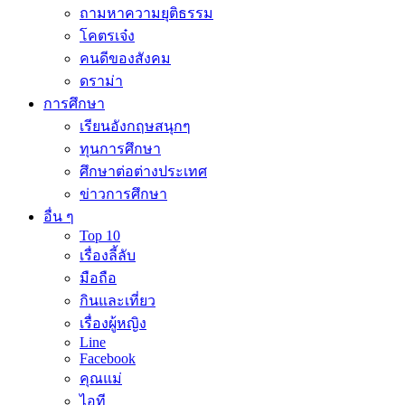
ถามหาความยุติธรรม
โคตรเจ๋ง
คนดีของสังคม
ดราม่า
การศึกษา
เรียนอังกฤษสนุกๆ
ทุนการศึกษา
ศึกษาต่อต่างประเทศ
ข่าวการศึกษา
อื่น ๆ
Top 10
เรื่องลี้ลับ
มือถือ
กินและเที่ยว
เรื่องผู้หญิง
Line
Facebook
คุณแม่
ไอที