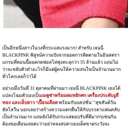
เป็นอีกหนึ่งสาวในวงที่กระเเสเเรงมาก! สำหรับ เจนนี่
BLACKPINK พิสูจน์ความปังจากยอดการติดตามในอินสตรา
เเกรมที่ตอนนี้ยอดกดฟอลโล่พุ่งทะลุกว่า 55 ล้านเเล้ว เเถมไม่
ว่าจะขยับตัวทำอะไรก็มีเเต่ผู้คนให้ความสนใจเป็นจำนวนมาก
ทั่วโลกเลยก็ว่าได้
อย่างเมื่อวันที่ 31 ตุลาคมที่ผ่านมา เจนนี่ BLACKPINK เธอได้
เเปลงโฉมตัวเองเป็น
เมดูซ่าพร้อมผมหยักศก เครื่องประดับงูสี
ทอง และเล็บยาว ‘เปื้อนเลือด
พร้อมกับแคปชั่น' "สุขสันต์วัน
ฮัลโลวีน บอกเลยว่าสร้างความเเตกตื่นให้กับบรรดาเเฟนคลับ
เป็นจำนวนมาก เเถมยังได้รับกระเเสตอบรับที่ดีมากๆเช่นกัน
ต้องขอเตือนเลยค่ะว่าอย่าหลงสบตาเธอเด็ดขาดระวังจะ