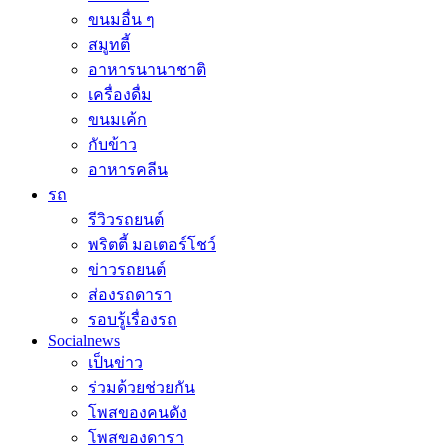
ขนมอื่น ๆ
สมูทตี้
อาหารนานาชาติ
เครื่องดื่ม
ขนมเค้ก
กับข้าว
อาหารคลีน
รถ
รีวิวรถยนต์
พริตตี้ มอเตอร์โชว์
ข่าวรถยนต์
ส่องรถดารา
รอบรู้เรื่องรถ
Socialnews
เป็นข่าว
ร่วมด้วยช่วยกัน
โพสของคนดัง
โพสของดารา