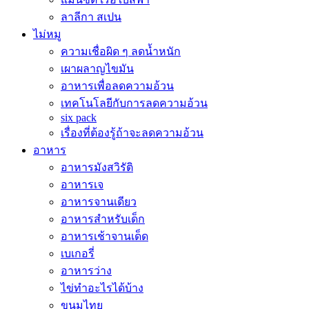
ลาลีกา สเปน
ไม่หมู
ความเชื่อผิด ๆ ลดน้ำหนัก
เผาผลาญไขมัน
อาหารเพื่อลดความอ้วน
เทคโนโลยีกับการลดความอ้วน
six pack
เรื่องที่ต้องรู้ถ้าจะลดความอ้วน
อาหาร
อาหารมังสวิรัติ
อาหารเจ
อาหารจานเดียว
อาหารสำหรับเด็ก
อาหารเช้าจานเด็ด
เบเกอรี่
อาหารว่าง
ไข่ทำอะไรได้บ้าง
ขนมไทย