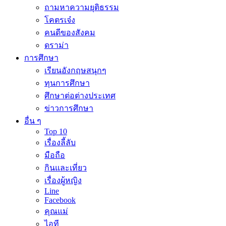
ถามหาความยุติธรรม
โคตรเจ๋ง
คนดีของสังคม
ดราม่า
การศึกษา
เรียนอังกฤษสนุกๆ
ทุนการศึกษา
ศึกษาต่อต่างประเทศ
ข่าวการศึกษา
อื่น ๆ
Top 10
เรื่องลี้ลับ
มือถือ
กินและเที่ยว
เรื่องผู้หญิง
Line
Facebook
คุณแม่
ไอที