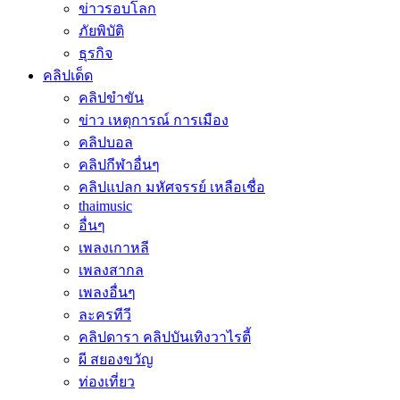
ข่าวรอบโลก
ภัยพิบัติ
ธุรกิจ
คลิปเด็ด
คลิปขำขัน
ข่าว เหตุการณ์ การเมือง
คลิปบอล
คลิปกีฬาอื่นๆ
คลิปแปลก มหัศจรรย์ เหลือเชื่อ
thaimusic
อื่นๆ
เพลงเกาหลี
เพลงสากล
เพลงอื่นๆ
ละครทีวี
คลิปดารา คลิปบันเทิงวาไรตี้
ผี สยองขวัญ
ท่องเที่ยว