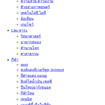
ความสวย ความงาม
ตัวอย่างภาพยนตร์
เทคโนโลยี ไอที
ล้อเลียน
เกมโชว์
Like สาระ
วิทยาศาสตร์
อาหารสมอง
ตำนานโลก
ศาลาธรรม
กีฬา
sport
หงส์แดงลิเวอร์พูล, liverpool
ปีศาจแดง แมนยู
สิงห์โตน้ำเงิน เชลซี
ปืนใหญ่อาร์เซนอล
กีฬาไทย
เทนนิส
แมนซิตี้ เรือใบสีฟ้า