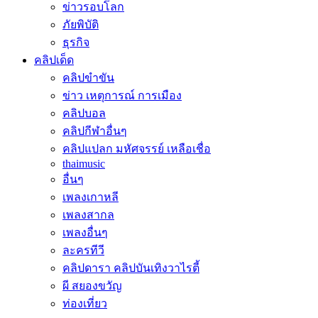
ข่าวรอบโลก
ภัยพิบัติ
ธุรกิจ
คลิปเด็ด
คลิปขำขัน
ข่าว เหตุการณ์ การเมือง
คลิปบอล
คลิปกีฬาอื่นๆ
คลิปแปลก มหัศจรรย์ เหลือเชื่อ
thaimusic
อื่นๆ
เพลงเกาหลี
เพลงสากล
เพลงอื่นๆ
ละครทีวี
คลิปดารา คลิปบันเทิงวาไรตี้
ผี สยองขวัญ
ท่องเที่ยว