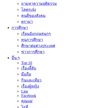
ถามหาความยุติธรรม
โคตรเจ๋ง
คนดีของสังคม
ดราม่า
การศึกษา
เรียนอังกฤษสนุกๆ
ทุนการศึกษา
ศึกษาต่อต่างประเทศ
ข่าวการศึกษา
อื่น ๆ
Top 10
เรื่องลี้ลับ
มือถือ
กินและเที่ยว
เรื่องผู้หญิง
Line
Facebook
คุณแม่
ไอที