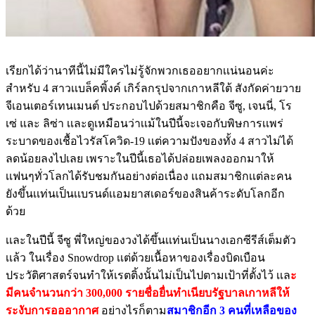
เรียกได้ว่านาทีนี้ไม่มีใครไม่รู้จักพวกเธออยากเเน่นอนค่ะ
สำหรับ 4 สาวเเบล็คพิ้งค์ เกิร์ลกรุปจากเกาหลีใต้ สังกัดค่ายวาย
จีเอนเตอร์เทนเมนต์ ประกอบไปด้วยสมาชิกคือ จีซู, เจนนี่, โร
เซ่ และ​ ลิซ่า เเละดูเหมือนว่าเเม้ในปีนี้จะเจอกับพิษการเเพร่
ระบาดของเชื้อไวรัสโควิด-19 เเต่ความปังของทั้ง 4 สาวไม่ได้
ลดน้อยลงไปเลย เพราะในปีนี้เธอได้ปล่อยเพลงออกมาให้
เเฟนๆทั่วโลกได้รับชมกันอย่างต่อเนื่อง เเถมสมาชิกเเต่ละคน
ยังขึ้นเเท่นเป็นเเบรนด์เเอมยาสเดอร์ของสินค้าระดับโลกอีก
ด้วย
เเละในปีนี้ จีซู พี่ใหญ่ของวงได้ขึ้นเเท่นเป็นนางเอกซีรีส์เต็มตัว
เเล้ว ในเรื่อง Snowdrop เเต่ด้วยเนื้อหาของเรื่องบิดเบือน
ประวัติศาสตร์จนทำให้เรตติ้งนั้นไม่เป็นไปตามเป้าที่ตั้งไว้ เเล
ะ
มีคนจำนวนกว่า 300,000 รายชื่อยื่นทำเนียบรัฐบาลเกาหลีให้
ระงับการอออากาศ
อย่างไรก็ตาม
สมาชิกอีก 3 คนที่เหลือของ