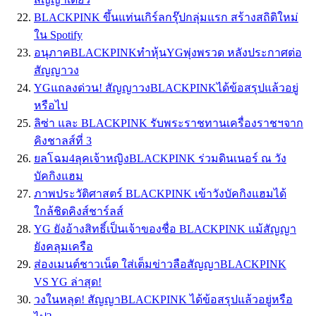
BLACKPINK ขึ้นแท่นเกิร์ลกรุ๊ปกลุ่มแรก สร้างสถิติใหม่
ใน Spotify
อนุภาคBLACKPINKทำหุ้นYGพุ่งพรวด หลังประกาศต่อ
สัญญาวง
YGแถลงด่วน! สัญญาวงBLACKPINKได้ข้อสรุปแล้วอยู่
หรือไป
ลิซ่า และ BLACKPINK รับพระราชทานเครื่องราชฯจาก
คิงชาลส์ที่ 3
ยลโฉม4ลุคเจ้าหญิงBLACKPINK ร่วมดินเนอร์ ณ วัง
บัคกิงแฮม
ภาพประวัติศาสตร์ BLACKPINK เข้าวังบัคกิงแฮมได้
ใกล้ชิดคิงส์ชาร์ลส์
YG ยังอ้างสิทธิ์เป็นเจ้าของชื่อ BLACKPINK แม้สัญญา
ยังคลุมเครือ
ส่องเมนต์ชาวเน็ต ใส่เต็มข่าวลือสัญญาBLACKPINK
VS YG ล่าสุด!
วงในหลุด! สัญญาBLACKPINK ได้ข้อสรุปแล้วอยู่หรือ