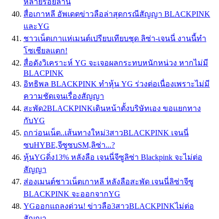
หลายร้อยล้าน
สื่อเกาหลี อัพเดตข่าวลือล่าสุดกรณีสัญญา BLACKPINK
และYG
ชาวเน็ตเกาเเห่เมนต์เปรียบเทียบชุด ลิซ่า-เจนนี่ งานนี้ทำ
โซเชียลเเตก!
สื่อดังวิเคราะห์ YG จะเจอผลกระทบหนักหน่วง หากไม่มี
BLACPINK
อิทธิพล BLACKPINK ทำหุ้น YG ร่วงต่อเนื่องเพราะไม่มี
ความชัดเจนเรื่องสัญญา
สะพัด2BLACKPINKเดินหน้าตั้งบริษัทเอง ขอแยกทาง
กับYG
ถกว่อนเน็ต..เส้นทางใหม่3สาวBLACKPINK เจนนี่
ซบHYBE,จีซูซบSM,ลิซ่า...?
หุ้นYGดิ่ง13% หลังลือ เจนนี่จีซูลิซ่า Blackpink จะไม่ต่อ
สัญญา
ส่องเมนต์ชาวเน็ตเกาหลี หลังลือสะพัด เจนนี่ลิซ่าจีซู
BLACKPINK จะออกจากYG
YGออกแถลงด่วน! ข่าวลือ3สาวBLACKPINKไม่ต่อ
สัญญา