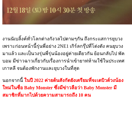
งานนัเบลิ้งค์ทั่วโลกต่างกังวลไปตามๆกัน ถึงกระเเสการยุบวง
เพราะก่อนหน้านี้รุ่นพี่อย่าง 2NE1 เกิร์ลกรุ๊ปที่โด่งดัง คนยุบวง
มาเเล้ว เเละเป็นวงรุ่นพี่รุ่นน้องอยู่ค่ายเดียวกัน ย้อนกลับไป พัค
บอม มีข่าวฉาวเกี่ยวกับเรื่องการนำเข้ายาท่ห้ามใช้ในประเทศ
เกาหลี จนต้องพักงานเเละยุบวงในที่สุด
นอกจากนี้
ในปี 2022 ค่ายต้นสังกัดยังเตรียมที่จะเดบิวต์วงน้อง
ใหม่ในชื่อ Baby Monster ซึ่งมีข่าวลือว่า Baby Monster มี
สมาชิกที่มากไปด้วยความสามารถถึง 10 คน