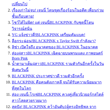
เปลี่ยนไป
เรื่องเก่าไม่จบ! เจนนี่ โดนขุดเรื่องร้อนในอดีต เพื่อนร่วม
ชั้นเกือบตาย!
โชว์ได้ไม่ผิด! เเต่ เจนนี่BLACKPINK กับชุดนี้โดน
วิจารณ์สนั่น
YG แจ้งข่าวดี!BLACKPINK เตรียมคัมแบค!
ลือกระฉ่อน!BLACKPINK x Taylor Swift กำลังมา?
ลิซ่า เปิดใจถึง อนาคตของ BLACKPINK ในอนาคต
ส่อง4สาวBLACKPINK เฉิดฉายบนพรมแดง ภาพยนตร์
Born Pink
น้ำตามาเต็ม4สาวBLACKPINK รวมตัวกันอีกครั้งในวัน
พิเศษวันนี้
BLACKPINK ประกาศข่าวดี รวมตัวอีกครั้ง
BLACKPINK คือคนดังเกาหลี จนได้รับความนิยมมาก
ที่สุดในโลก
ส่อง เจนนี่-โรเซ่BLACKPINK ควงคู่เที่ยวนิวยอร์กสไตล์
สาวโสดสวยรวยมาก
สุดปัง! BLACKPINK คว้าอันดับ1ผู้ทรงอิทธิพล จาก