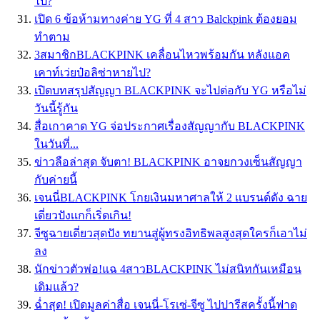
ไป?
เปิด 6 ข้อห้ามทางค่าย YG ที่ 4 สาว Balckpink ต้องยอม
ทำตาม
3สมาชิกBLACKPINK เคลื่อนไหวพร้อมกัน หลังแอค
เคาท์เว่ยป๋อลิซ่าหายไป?
เปิดบทสรุปสัญญา BLACKPINK จะไปต่อกับ YG หรือไม่
วันนี้รู้กัน
สื่อเกาคาด YG จ่อประกาศเรื่องสัญญากับ BLACKPINK
ในวันที่...
ข่าวลือล่าสุด จับตา! BLACKPINK อาจยกวงเซ็นสัญญา
กับค่ายนี้
เจนนี่BLACKPINK โกยเงินมหาศาลให้ 2 เเบรนด์ดัง ฉาย
เดี่ยวปังเเกก็เริ่ดเกิน!
จีซูฉายเดี่ยวสุดปัง ทยานสู่ผู้ทรงอิทธิพลสูงสุดใครก็เอาไม่
ลง
นักข่าวตัวพ่อ!แฉ 4สาวBLACKPINK ไม่สนิทกันเหมือน
เดิมแล้ว?
ฉ่ำสุด! เปิดมูลค่าสื่อ เจนนี่-โรเซ่-จีซู ไปปารีสครั้งนี้ฟาด