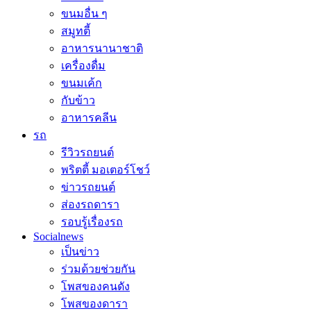
ขนมอื่น ๆ
สมูทตี้
อาหารนานาชาติ
เครื่องดื่ม
ขนมเค้ก
กับข้าว
อาหารคลีน
รถ
รีวิวรถยนต์
พริตตี้ มอเตอร์โชว์
ข่าวรถยนต์
ส่องรถดารา
รอบรู้เรื่องรถ
Socialnews
เป็นข่าว
ร่วมด้วยช่วยกัน
โพสของคนดัง
โพสของดารา