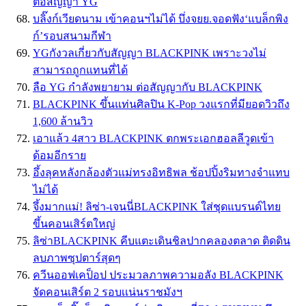
ต่อสัญญา YG
บลิ๊งก์เวียดนาม เข้าคอนฯไม่ได้ บึ่งจยย.จอดฟัง‘แบล็กพิง
ก์’รอบสนามกีฬา
YGกังวลเกี่ยวกับสัญญา BLACKPINK เพราะวงไม่
สามารถถูกแทนที่ได้
ลือ YG กำลังพยายาม ต่อสัญญากับ BLACKPINK
BLACKPINK ขึ้นแท่นศิลปิน K-Pop วงแรกที่มียอดวิวถึง
1,600 ล้านวิว
เอาแล้ว 4สาว BLACKPINK ตกพระเอกฮอลลีวูดเข้า
ด้อมอีกราย
อึ้งลุคหลังกล้องตัวแม่ทรงอิทธิพล ช้อปปิ้งริมทางจำแทบ
ไม่ได้
จึ้งมากแม่! ลิซ่า-เจนนี่BLACKPINK ใส่ชุดแบรนด์ไทย
ขึ้นคอนเสิร์ตใหญ่
ลิซ่าBLACKPINK คีบแตะเดินชิลปากคลองตลาด ติดดิน
ลบภาพซุปตาร์สุดๆ
ควีนออฟเคป็อป ประมวลภาพความอลัง BLACKPINK
จัดคอนเสิร์ต 2 รอบเเน่นราชมังฯ