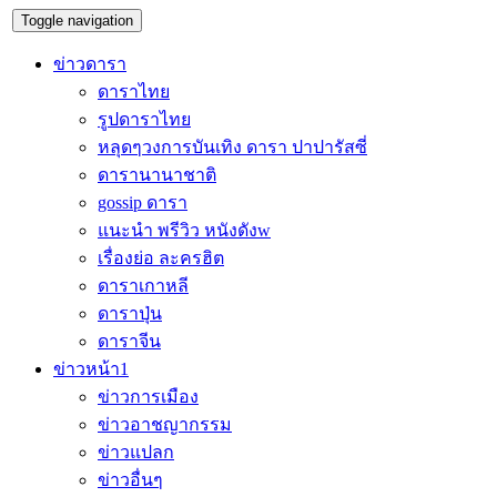
Toggle navigation
ข่าวดารา
ดาราไทย
รูปดาราไทย
หลุดๆวงการบันเทิง ดารา ปาปารัสซี่
ดารานานาชาติ
gossip ดารา
แนะนำ พรีวิว หนังดังw
เรื่องย่อ ละครฮิต
ดาราเกาหลี
ดาราปุ่น
ดาราจีน
ข่าวหน้า1
ข่าวการเมือง
ข่าวอาชญากรรม
ข่าวแปลก
ข่าวอื่นๆ