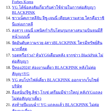
Forbes Korea
YG โต้ข้อสงสัยเกี่ยวกับค่าใช้จ่ายในการต่อสัญญา
BLACKPINK
ชาวเน็ตเกาหลีจับ จีซู-เจนนี่ เทียบความสวย ใครคือราชิ
นีเเห่งเกาหลี
สงสาร เจนนี่ เเพนิคกำเริบโดนรุมกลางสนามบินจนมีสี
หน้าเเบบนี้
จัดอันดับความรวย 4สาวBLACKPINK ใครมีทรัพย์สิน
มากที่สุด
รอดหรือร่วง? หุ้นYG6เดือนหลัง จากข่าว BlackPink ไม่
ต่อสัญญา
ปีทอง2024! ส่องงานเดี่ยว BLACKPINK หลังไม่ต่อ
สัญญาYG
YG ลบโปรไฟล์เดี่ยว BLACKPINK ออกจากเว็บไซต์
บริษัท
ลือสนั่น!จีซู,ลิซ่า,โรเซ่ เตรียมมีข่าวใหญ่ หลังYGแถลง
ไม่ต่อสัญญาเดี่ยว
ส่งท้ายปีเเบบฉ่ำ! YG เเถลงเเล้ว BLACKPINK ไม่ต่อ
สัญญาเดี่ยว