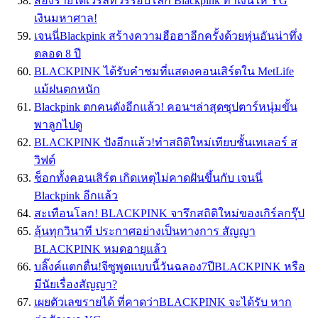
ส่องรายได้เวิร์ลทัวร์รอบโลก Blackpink ทำเงินให้ YG
เงินมหาศาล!
เจนนี่Blackpink สร้างความฮือฮาอีกครั้งด้วยหุ่นอันน่าทึ่ง
ตลอด 8 ปี
BLACKPINK ได้รับคำชมที่แสดงคอนเสิร์ตใน MetLife
แม้ฝนตกหนัก
Blackpink ตกคนดังอีกแล้ว! คอนฯล่าสุดซุปตาร์หนุ่มขั้น
พาลูกไปดู
BLACKPINK ปังอีกแล้ว!ทำสถิติใหม่เทียบชั้นเทเลอร์ ส
วิฟต์
ช็อกทั้งคอนเสิร์ต เกิดเหตุไม่คาดฝันขึ้นกับ เจนนี่
Blackpink อีกเเล้ว
สะเทือนโลก! BLACKPINK จารึกสถิติใหม่ของเกิร์ลกรุ๊ป
ลุ้นทุกวินาที ประกาศอย่างเป็นทางการ สัญญา
BLACKPINK หมดอายุแล้ว
บลิ๊งค์แตกตื่น!จีซูพูดแบบนี้วันฉลอง7ปีBLACKPINK หรือ
มีนัยเรื่องสัญญา?
เผยตัวเลขรายได้ ที่คาดว่าBLACKPINK จะได้รับ หาก