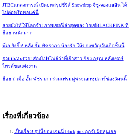
JTBCเเถลงการณ์ เปิดบทสรุปซีรีส์ Snowdrop จีซู-จองเเฮอิน ได้
ไปต่อหรือพอเเค่นี้
สวยยังให้ให้โลกจำ! ภาพเซลฟี่ล่าสุดของ โรเซ่BLACKPINK ที่
ฮือฮาหนักมาก
พี่เอ ยังอึ้ง! หลัง อั้ม พัชราภา น้องรัก ให้ของขวัญวันเกิดชิ้นนี้
รวยปะทะรวย! ส่องโปรไฟล์ว่าที่เจ้าสาว ก้อง กรุณ หลังเซอร์
ไพรส์ขอเเต่งงาน
ฮือฮา! เมื่อ อั้ม พัชราภา ร่วมเฟรมคู่พระเอกซุปตาร์ช่อง3คนนี้
เรื่องที่เกี่ยวข้อง
เป็นเรื่อง! รูปนี้ของ เจนนี่ blackpink ถูกจับผิดหุ่นเธอ