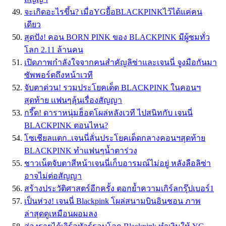
จะเกิดอะไรขึ้น? เมื่อYGยื้อBLACKPINKไว้ได้แค่คน
เดียว
สุดปัง! คอน BORN PINK ของ BLACKPINK มีผู้ชมทั่ว
โลก 2.11 ล้านคน
เปิดภาพกำลังใจจากคนสำคัญลิซ่าและเจนนี่ จูงมือกันมา
ซัพพอร์ตถึงหน้าเวที
จับตาด่วน! รวมประโยคเด็ด BLACKPINK ในคอนฯ
สุดท้าย เเฟนๆลุ้นเรื่องสัญญา
กรี๊ด! ดาราหนุ่มฮ็อตโผล่หลังเวที ไปสนิทกับ เจนนี่
BLACKPINK ตอนไหน?
โซเชียลแตก..เจนนี่ลั่นประโยคเด็ดกลางคอนฯสุดท้าย
BLACKPINK ทำแฟนๆน้ำตาร่วง
ชาวเน็ตจับตาสีหน้าเจนนี่เก็บอารมณ์ไม่อยู่ หลังลือลิซ่า
อาจไม่ต่อสัญญา
สร้างประวัติศาสตร์อีกครั้ง ตอกย้ำความเกิร์ลกรุ๊ปเบอร์1
เป็นห่วง! เจนนี่ Blackpink โผล่สนามบินอินชอน ภาพ
ล่าสุดดูเหมือนผอมลง