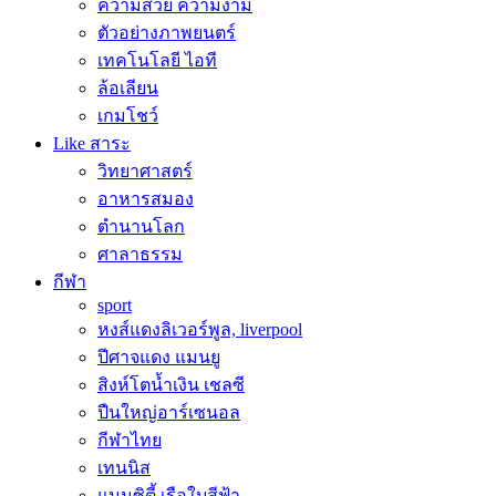
ความสวย ความงาม
ตัวอย่างภาพยนตร์
เทคโนโลยี ไอที
ล้อเลียน
เกมโชว์
Like สาระ
วิทยาศาสตร์
อาหารสมอง
ตำนานโลก
ศาลาธรรม
กีฬา
sport
หงส์แดงลิเวอร์พูล, liverpool
ปีศาจแดง แมนยู
สิงห์โตน้ำเงิน เชลซี
ปืนใหญ่อาร์เซนอล
กีฬาไทย
เทนนิส
แมนซิตี้ เรือใบสีฟ้า