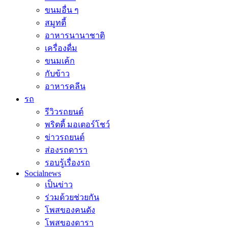
ขนมอื่น ๆ
สมูทตี้
อาหารนานาชาติ
เครื่องดื่ม
ขนมเค้ก
กับข้าว
อาหารคลีน
รถ
รีวิวรถยนต์
พริตตี้ มอเตอร์โชว์
ข่าวรถยนต์
ส่องรถดารา
รอบรู้เรื่องรถ
Socialnews
เป็นข่าว
ร่วมด้วยช่วยกัน
โพสของคนดัง
โพสของดารา