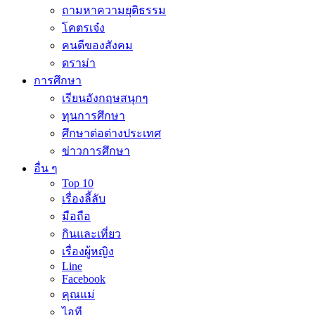
ถามหาความยุติธรรม
โคตรเจ๋ง
คนดีของสังคม
ดราม่า
การศึกษา
เรียนอังกฤษสนุกๆ
ทุนการศึกษา
ศึกษาต่อต่างประเทศ
ข่าวการศึกษา
อื่น ๆ
Top 10
เรื่องลี้ลับ
มือถือ
กินและเที่ยว
เรื่องผู้หญิง
Line
Facebook
คุณแม่
ไอที