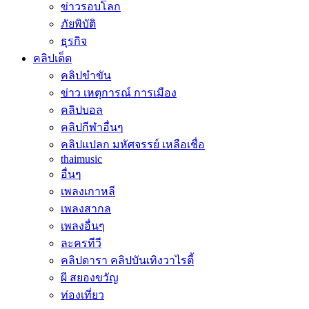
ข่าวรอบโลก
ภัยพิบัติ
ธุรกิจ
คลิปเด็ด
คลิปขำขัน
ข่าว เหตุการณ์ การเมือง
คลิปบอล
คลิปกีฬาอื่นๆ
คลิปแปลก มหัศจรรย์ เหลือเชื่อ
thaimusic
อื่นๆ
เพลงเกาหลี
เพลงสากล
เพลงอื่นๆ
ละครทีวี
คลิปดารา คลิปบันเทิงวาไรตี้
ผี สยองขวัญ
ท่องเที่ยว