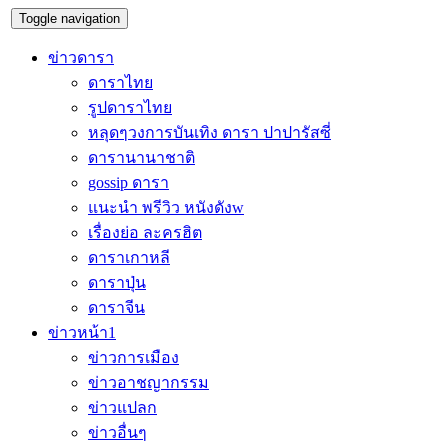
Toggle navigation
ข่าวดารา
ดาราไทย
รูปดาราไทย
หลุดๆวงการบันเทิง ดารา ปาปารัสซี่
ดารานานาชาติ
gossip ดารา
แนะนำ พรีวิว หนังดังw
เรื่องย่อ ละครฮิต
ดาราเกาหลี
ดาราปุ่น
ดาราจีน
ข่าวหน้า1
ข่าวการเมือง
ข่าวอาชญากรรม
ข่าวแปลก
ข่าวอื่นๆ