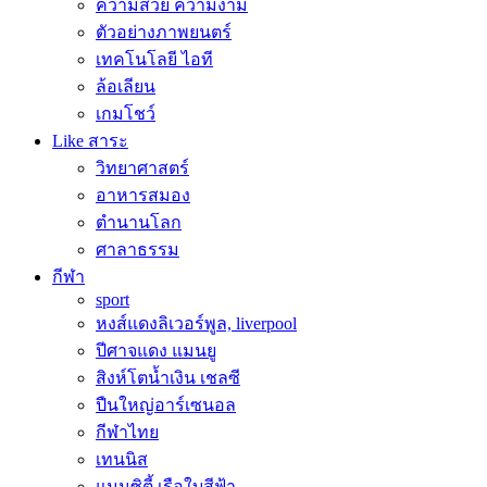
ความสวย ความงาม
ตัวอย่างภาพยนตร์
เทคโนโลยี ไอที
ล้อเลียน
เกมโชว์
Like สาระ
วิทยาศาสตร์
อาหารสมอง
ตำนานโลก
ศาลาธรรม
กีฬา
sport
หงส์แดงลิเวอร์พูล, liverpool
ปีศาจแดง แมนยู
สิงห์โตน้ำเงิน เชลซี
ปืนใหญ่อาร์เซนอล
กีฬาไทย
เทนนิส
แมนซิตี้ เรือใบสีฟ้า