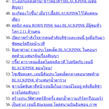
YGออกแถลงด่วน! ข่าวลือ3สาวBLACKPINKไม่ต่อ
สัญญา
จะเกิดอะไรขึ้น? เมื่อYGยื้อBLACKPINKไว้ได้แค่คน
เดียว
สุดปัง! คอน BORN PINK ของ BLACKPINK มีผู้ชมทั่ว
โลก 2.11 ล้านคน
เปิดภาพกำลังใจจากคนสำคัญลิซ่าและเจนนี่ จูงมือกันมา
ซัพพอร์ตถึงหน้าเวที
จับตาด่วน! รวมประโยคเด็ด BLACKPINK ในคอนฯ
สุดท้าย เเฟนๆลุ้นเรื่องสัญญา
กรี๊ด! ดาราหนุ่มฮ็อตโผล่หลังเวที ไปสนิทกับ เจนนี่
BLACKPINK ตอนไหน?
โซเชียลแตก..เจนนี่ลั่นประโยคเด็ดกลางคอนฯสุดท้าย
BLACKPINK ทำแฟนๆน้ำตาร่วง
ชาวเน็ตจับตาสีหน้าเจนนี่เก็บอารมณ์ไม่อยู่ หลังลือลิซ่า
อาจไม่ต่อสัญญา
สร้างประวัติศาสตร์อีกครั้ง ตอกย้ำความเกิร์ลกรุ๊ปเบอร์1
เป็นห่วง! เจนนี่ Blackpink โผล่สนามบินอินชอน ภาพ