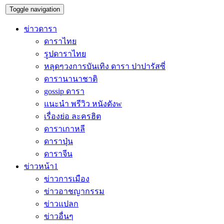
Toggle navigation
ข่าวดารา
ดาราไทย
รูปดาราไทย
หลุดๆวงการบันเทิง ดารา ปาปารัสซี่
ดารานานาชาติ
gossip ดารา
แนะนำ พรีวิว หนังดังw
เรื่องย่อ ละครฮิต
ดาราเกาหลี
ดาราปุ่น
ดาราจีน
ข่าวหน้า1
ข่าวการเมือง
ข่าวอาชญากรรม
ข่าวแปลก
ข่าวอื่นๆ