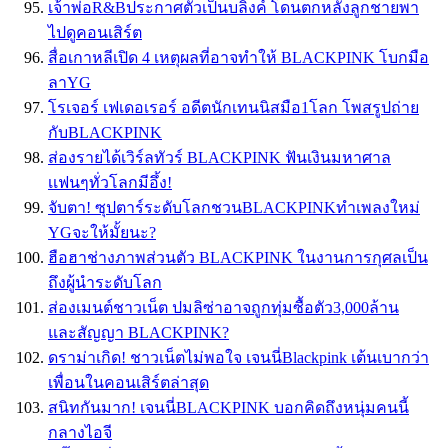
เจ้าพ่อR&Bประกาศตัวเป็นบลิงค์ โดนตกหลังลูกชายพา
ไปดูคอนเสิร์ต
สื่อเกาหลีเปิด 4 เหตุผลที่อาจทำให้ BLACKPINK โบกมือ
ลาYG
โรเจอร์ เฟเดอเรอร์ อดีตนักเทนนิสมือ1โลก โพสรูปถ่าย
กับBLACKPINK
ส่องรายได้เวิร์ลทัวร์ BLACKPINK ฟันเงินมหาศาล
เเฟนๆทั่วโลกมีอึ้ง!
จับตา! ซุปตาร์ระดับโลกชวนBLACKPINKทำเพลงใหม่
YGจะให้มั้ยนะ?
ฮือฮาช่างภาพส่วนตัว BLACKPINK ในงานการกุศลเป็น
ถึงผู้นำระดับโลก
ส่องเมนต์ชาวเน็ต ปมลิซ่าอาจถูกทุ่มซื้อตัว3,000ล้าน
และสัญญา BLACKPINK?
ดราม่าเกิด! ชาวเน็ตไม่พอใจ เจนนี่Blackpink เต้นเบากว่า
เพื่อนในคอนเสิร์ตล่าสุด
สนิทกันมาก! เจนนี่BLACKPINK บอกคิดถึงหนุ่มคนนี้
กลางไอจี