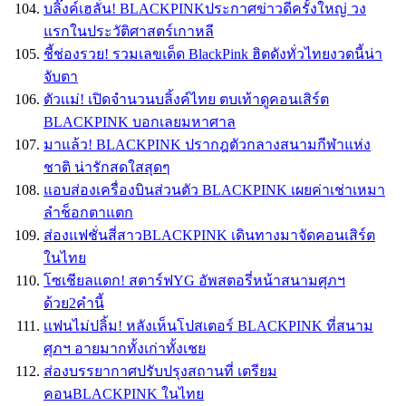
บลิ๊งค์เฮลั่น! BLACKPINKประกาศข่าวดีครั้งใหญ่ วง
แรกในประวัติศาสตร์เกาหลี
ชี้ช่องรวย! รวมเลขเด็ด BlackPink ฮิตดังทั่วไทยงวดนี้น่า
จับตา
ตัวเเม่! เปิดจำนวนบลิ้งค์ไทย ตบเท้าดูคอนเสิร์ต
BLACKPINK บอกเลยมหาศาล
มาแล้ว! BLACKPINK ปรากฎตัวกลางสนามกีฬาแห่ง
ชาติ น่ารักสดใสสุดๆ
แอบส่องเครื่องบินส่วนตัว BLACKPINK เผยค่าเช่าเหมา
ลำช็อกตาแตก
ส่องแฟชั่นสี่สาวBLACKPINK เดินทางมาจัดคอนเสิร์ต
ในไทย
โซเชียลแตก! สตาร์ฟYG อัพสตอรี่หน้าสนามศุภฯ
ด้วย2คำนี้
เเฟนไม่ปลิ้ม! หลังเห็นโปสเตอร์ BLACKPINK ที่สนาม
ศุภฯ อายมากทั้งเก่าทั้งเชย
ส่องบรรยากาศปรับปรุงสถานที่ เตรียม
คอนBLACKPINK ในไทย