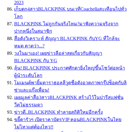
2023⁣
เก็บตก4สาวBLACKPINK บนเวทีCoachellaสะเทือนไปทั่ว
โลก
BLACKPINK ไม่ถูกกันจริงไหม?มาฟังความจริงจาก
ปากหนึ่งในสมาชิก
สื่อดังวิเคราะห์ สัญญา BLACKPINK กับYG ที่ใกล้จะ
หมด คาดว่า...?
วงในมาเอง! เผยข่าวลือล่าสุดเกี่ยวกับสัญญา
BLACKPINK กับ YG
ลุ้น! BLACKPINK ประกาศศักดายิ่งใหญ่ขึ้นโชว์ต่อหน้า
ผู้นำระดับโลก
โมเมนต์พายิ้มดาราฮอลลีวูดชื่อดังอวดภาพกรุ๊ปช็อตกับลิ
ซ่าและแก๊งเพื่อน!
เผยมูลค่าสื่อ3สาวBLACKPINK สร้างไว้ในปารีสแฟชั่น
วีคไม่ธรรมดา
ข่าวดี..BLACKPINK ทำลายสถิติใหม่อีกครั้ง
ขยี้ตารัวๆ เปิดราคาบัตรVIP คอนBLACKPINKในไทย
ไม่ไหวแต่ต้องไหว!!