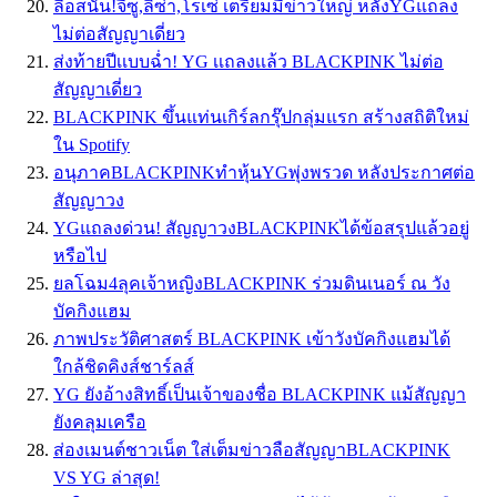
ลือสนั่น!จีซู,ลิซ่า,โรเซ่ เตรียมมีข่าวใหญ่ หลังYGแถลง
ไม่ต่อสัญญาเดี่ยว
ส่งท้ายปีเเบบฉ่ำ! YG เเถลงเเล้ว BLACKPINK ไม่ต่อ
สัญญาเดี่ยว
BLACKPINK ขึ้นแท่นเกิร์ลกรุ๊ปกลุ่มแรก สร้างสถิติใหม่
ใน Spotify
อนุภาคBLACKPINKทำหุ้นYGพุ่งพรวด หลังประกาศต่อ
สัญญาวง
YGแถลงด่วน! สัญญาวงBLACKPINKได้ข้อสรุปแล้วอยู่
หรือไป
ยลโฉม4ลุคเจ้าหญิงBLACKPINK ร่วมดินเนอร์ ณ วัง
บัคกิงแฮม
ภาพประวัติศาสตร์ BLACKPINK เข้าวังบัคกิงแฮมได้
ใกล้ชิดคิงส์ชาร์ลส์
YG ยังอ้างสิทธิ์เป็นเจ้าของชื่อ BLACKPINK แม้สัญญา
ยังคลุมเครือ
ส่องเมนต์ชาวเน็ต ใส่เต็มข่าวลือสัญญาBLACKPINK
VS YG ล่าสุด!