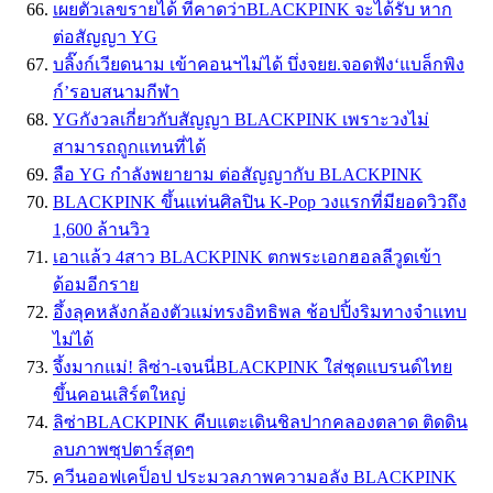
เผยตัวเลขรายได้ ที่คาดว่าBLACKPINK จะได้รับ หาก
ต่อสัญญา YG
บลิ๊งก์เวียดนาม เข้าคอนฯไม่ได้ บึ่งจยย.จอดฟัง‘แบล็กพิง
ก์’รอบสนามกีฬา
YGกังวลเกี่ยวกับสัญญา BLACKPINK เพราะวงไม่
สามารถถูกแทนที่ได้
ลือ YG กำลังพยายาม ต่อสัญญากับ BLACKPINK
BLACKPINK ขึ้นแท่นศิลปิน K-Pop วงแรกที่มียอดวิวถึง
1,600 ล้านวิว
เอาแล้ว 4สาว BLACKPINK ตกพระเอกฮอลลีวูดเข้า
ด้อมอีกราย
อึ้งลุคหลังกล้องตัวแม่ทรงอิทธิพล ช้อปปิ้งริมทางจำแทบ
ไม่ได้
จึ้งมากแม่! ลิซ่า-เจนนี่BLACKPINK ใส่ชุดแบรนด์ไทย
ขึ้นคอนเสิร์ตใหญ่
ลิซ่าBLACKPINK คีบแตะเดินชิลปากคลองตลาด ติดดิน
ลบภาพซุปตาร์สุดๆ
ควีนออฟเคป็อป ประมวลภาพความอลัง BLACKPINK