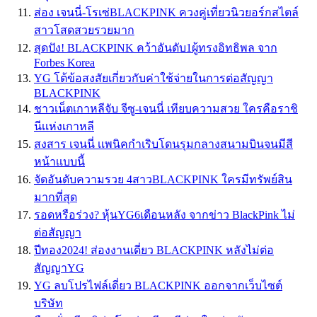
ส่อง เจนนี่-โรเซ่BLACKPINK ควงคู่เที่ยวนิวยอร์กสไตล์
สาวโสดสวยรวยมาก
สุดปัง! BLACKPINK คว้าอันดับ1ผู้ทรงอิทธิพล จาก
Forbes Korea
YG โต้ข้อสงสัยเกี่ยวกับค่าใช้จ่ายในการต่อสัญญา
BLACKPINK
ชาวเน็ตเกาหลีจับ จีซู-เจนนี่ เทียบความสวย ใครคือราชิ
นีเเห่งเกาหลี
สงสาร เจนนี่ เเพนิคกำเริบโดนรุมกลางสนามบินจนมีสี
หน้าเเบบนี้
จัดอันดับความรวย 4สาวBLACKPINK ใครมีทรัพย์สิน
มากที่สุด
รอดหรือร่วง? หุ้นYG6เดือนหลัง จากข่าว BlackPink ไม่
ต่อสัญญา
ปีทอง2024! ส่องงานเดี่ยว BLACKPINK หลังไม่ต่อ
สัญญาYG
YG ลบโปรไฟล์เดี่ยว BLACKPINK ออกจากเว็บไซต์
บริษัท