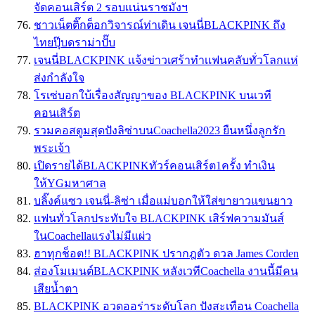
จัดคอนเสิร์ต 2 รอบเเน่นราชมังฯ
ชาวเน็ตติ๊กต็อกวิจารณ์ท่าเดิน เจนนี่BLACKPINK ถึง
ไทยปุ๊บดราม่าปั๊บ
เจนนี่BLACKPINK เเจ้งข่าวเศร้าทำเเฟนคลับทั่วโลกเเห่
ส่งกำลังใจ
โรเซ่บอกใบ้เรื่องสัญญาของ BLACKPINK บนเวที
คอนเสิร์ต
รวมคอสตูมสุดปังลิซ่าบนCoachella2023 ยืนหนึ่งลูกรัก
พระเจ้า
เปิดรายได้BLACKPINKทัวร์คอนเสิร์ต1ครั้ง ทำเงิน
ให้YGมหาศาล
บลิ๊งค์แซว เจนนี่-ลิซ่า เมื่อแม่บอกให้ใส่ขายาวแขนยาว
แฟนทั่วโลกประทับใจ BLACKPINK เสิร์ฟความมันส์
ในCoachellaแรงไม่มีแผ่ว
ฮาทุกช็อต!! BLACKPINK ปรากฎตัว ดวล James Corden
ส่องโมเมนต์BLACKPINK หลังเวทีCoachella งานนี้มีคน
เสียน้ำตา
BLACKPINK อวดออร่าระดับโลก ปังสะเทือน Coachella