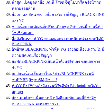
ฉ่ำสุด! เปิดมูลค่าสื่อ เจนนี่-โรเซ่-จีซู ไปปารีสครั้งนี้ฟาด
หลายร้อยล้าน
สื่อเกาหลี อัพเดตข่าวลือล่าสุดกรณีสัญญา BLACKPINK
และYG
ชาวเน็ตเกาเเห่เมนต์เปรียบเทียบชุด ลิซ่า-เจนนี่ งานนี้ทำ
โซเชียลเเตก!
สื่อดังวิเคราะห์ YG จะเจอผลกระทบหนักหน่วง หากไม่มี
BLACPINK
อิทธิพล BLACKPINK ทำหุ้น YG ร่วงต่อเนื่องเพราะไม่มี
ความชัดเจนเรื่องสัญญา
สะพัด2BLACKPINKเดินหน้าตั้งบริษัทเอง ขอแยกทาง
กับYG
ถกว่อนเน็ต..เส้นทางใหม่3สาวBLACKPINK เจนนี่
ซบHYBE,จีซูซบSM,ลิซ่า...?
หุ้นYGดิ่ง13% หลังลือ เจนนี่จีซูลิซ่า Blackpink จะไม่ต่อ
สัญญา
ส่องเมนต์ชาวเน็ตเกาหลี หลังลือสะพัด เจนนี่ลิซ่าจีซู
BLACKPINK จะออกจากYG