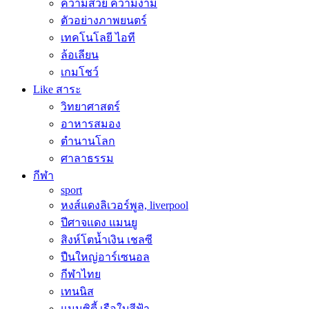
ความสวย ความงาม
ตัวอย่างภาพยนตร์
เทคโนโลยี ไอที
ล้อเลียน
เกมโชว์
Like สาระ
วิทยาศาสตร์
อาหารสมอง
ตำนานโลก
ศาลาธรรม
กีฬา
sport
หงส์แดงลิเวอร์พูล, liverpool
ปีศาจแดง แมนยู
สิงห์โตน้ำเงิน เชลซี
ปืนใหญ่อาร์เซนอล
กีฬาไทย
เทนนิส
แมนซิตี้ เรือใบสีฟ้า