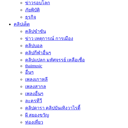
ข่าวรอบโลก
ภัยพิบัติ
ธุรกิจ
คลิปเด็ด
คลิปขำขัน
ข่าว เหตุการณ์ การเมือง
คลิปบอล
คลิปกีฬาอื่นๆ
คลิปแปลก มหัศจรรย์ เหลือเชื่อ
thaimusic
อื่นๆ
เพลงเกาหลี
เพลงสากล
เพลงอื่นๆ
ละครทีวี
คลิปดารา คลิปบันเทิงวาไรตี้
ผี สยองขวัญ
ท่องเที่ยว