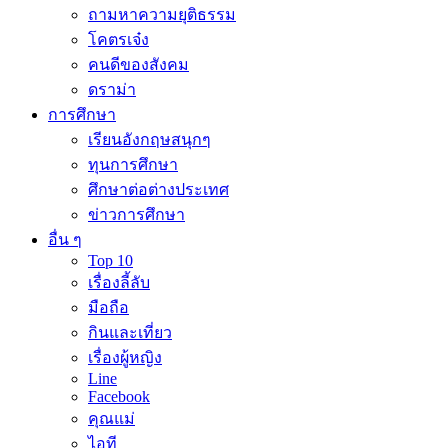
ถามหาความยุติธรรม
โคตรเจ๋ง
คนดีของสังคม
ดราม่า
การศึกษา
เรียนอังกฤษสนุกๆ
ทุนการศึกษา
ศึกษาต่อต่างประเทศ
ข่าวการศึกษา
อื่น ๆ
Top 10
เรื่องลี้ลับ
มือถือ
กินและเที่ยว
เรื่องผู้หญิง
Line
Facebook
คุณแม่
ไอที