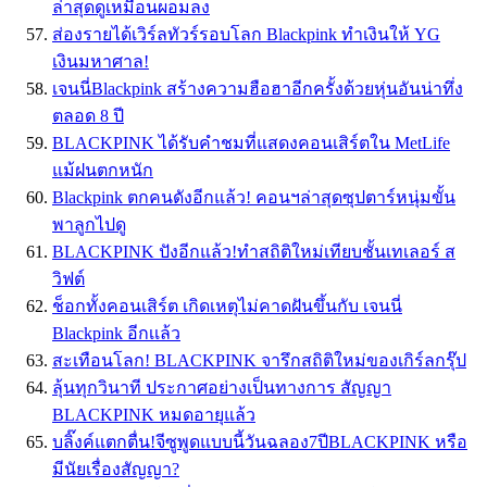
ล่าสุดดูเหมือนผอมลง
ส่องรายได้เวิร์ลทัวร์รอบโลก Blackpink ทำเงินให้ YG
เงินมหาศาล!
เจนนี่Blackpink สร้างความฮือฮาอีกครั้งด้วยหุ่นอันน่าทึ่ง
ตลอด 8 ปี
BLACKPINK ได้รับคำชมที่แสดงคอนเสิร์ตใน MetLife
แม้ฝนตกหนัก
Blackpink ตกคนดังอีกแล้ว! คอนฯล่าสุดซุปตาร์หนุ่มขั้น
พาลูกไปดู
BLACKPINK ปังอีกแล้ว!ทำสถิติใหม่เทียบชั้นเทเลอร์ ส
วิฟต์
ช็อกทั้งคอนเสิร์ต เกิดเหตุไม่คาดฝันขึ้นกับ เจนนี่
Blackpink อีกเเล้ว
สะเทือนโลก! BLACKPINK จารึกสถิติใหม่ของเกิร์ลกรุ๊ป
ลุ้นทุกวินาที ประกาศอย่างเป็นทางการ สัญญา
BLACKPINK หมดอายุแล้ว
บลิ๊งค์แตกตื่น!จีซูพูดแบบนี้วันฉลอง7ปีBLACKPINK หรือ
มีนัยเรื่องสัญญา?