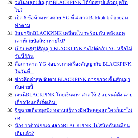
วงในหลุด! สัญญาBLACKPINK ได้ข้อสรุปแล้วอยู่หรือ
ไป?
เปิด 6 ข้อห้ามทางค่าย YG ที่ 4 สาว Balckpink ต้องยอม
ทำตาม
3สมาชิกBLACKPINK เคลื่อนไหวพร้อมกัน หลังแอค
เคาท์เว่ยป๋อลิซ่าหายไป?
เปิดบทสรุปสัญญา BLACKPINK จะไปต่อกับ YG หรือไม่
วันนี้รู้กัน
สื่อเกาคาด YG จ่อประกาศเรื่องสัญญากับ BLACKPINK
ในวันที่...
ข่าวลือล่าสุด จับตา! BLACKPINK อาจยกวงเซ็นสัญญา
กับค่ายนี้
เจนนี่BLACKPINK โกยเงินมหาศาลให้ 2 เเบรนด์ดัง ฉาย
เดี่ยวปังเเกก็เริ่ดเกิน!
จีซูฉายเดี่ยวสุดปัง ทยานสู่ผู้ทรงอิทธิพลสูงสุดใครก็เอาไม่
ลง
นักข่าวตัวพ่อ!แฉ 4สาวBLACKPINK ไม่สนิทกันเหมือน
เดิมแล้ว?