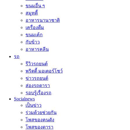
ขนมอื่น ๆ
สมูทตี้
อาหารนานาชาติ
เครื่องดื่ม
ขนมเค้ก
กับข้าว
อาหารคลีน
รถ
รีวิวรถยนต์
พริตตี้ มอเตอร์โชว์
ข่าวรถยนต์
ส่องรถดารา
รอบรู้เรื่องรถ
Socialnews
เป็นข่าว
ร่วมด้วยช่วยกัน
โพสของคนดัง
โพสของดารา