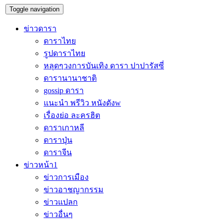
Toggle navigation
ข่าวดารา
ดาราไทย
รูปดาราไทย
หลุดๆวงการบันเทิง ดารา ปาปารัสซี่
ดารานานาชาติ
gossip ดารา
แนะนำ พรีวิว หนังดังw
เรื่องย่อ ละครฮิต
ดาราเกาหลี
ดาราปุ่น
ดาราจีน
ข่าวหน้า1
ข่าวการเมือง
ข่าวอาชญากรรม
ข่าวแปลก
ข่าวอื่นๆ