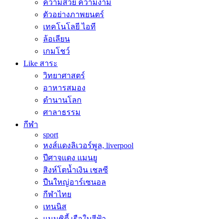
ความสวย ความงาม
ตัวอย่างภาพยนตร์
เทคโนโลยี ไอที
ล้อเลียน
เกมโชว์
Like สาระ
วิทยาศาสตร์
อาหารสมอง
ตำนานโลก
ศาลาธรรม
กีฬา
sport
หงส์แดงลิเวอร์พูล, liverpool
ปีศาจแดง แมนยู
สิงห์โตน้ำเงิน เชลซี
ปืนใหญ่อาร์เซนอล
กีฬาไทย
เทนนิส
แมนซิตี้ เรือใบสีฟ้า