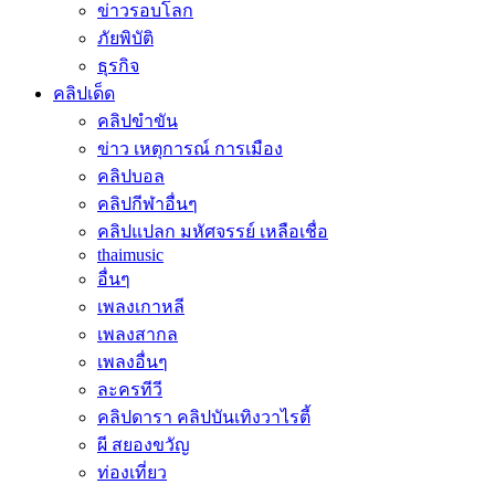
ข่าวรอบโลก
ภัยพิบัติ
ธุรกิจ
คลิปเด็ด
คลิปขำขัน
ข่าว เหตุการณ์ การเมือง
คลิปบอล
คลิปกีฬาอื่นๆ
คลิปแปลก มหัศจรรย์ เหลือเชื่อ
thaimusic
อื่นๆ
เพลงเกาหลี
เพลงสากล
เพลงอื่นๆ
ละครทีวี
คลิปดารา คลิปบันเทิงวาไรตี้
ผี สยองขวัญ
ท่องเที่ยว