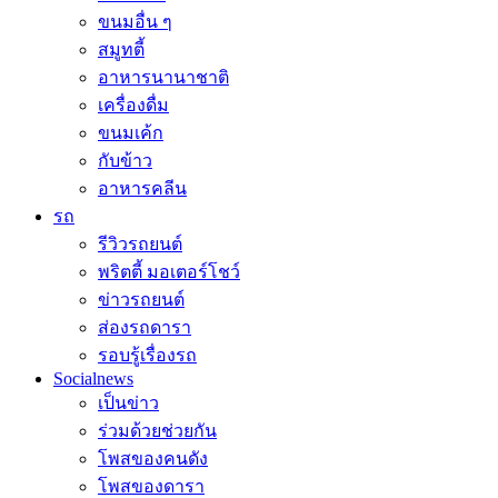
ขนมอื่น ๆ
สมูทตี้
อาหารนานาชาติ
เครื่องดื่ม
ขนมเค้ก
กับข้าว
อาหารคลีน
รถ
รีวิวรถยนต์
พริตตี้ มอเตอร์โชว์
ข่าวรถยนต์
ส่องรถดารา
รอบรู้เรื่องรถ
Socialnews
เป็นข่าว
ร่วมด้วยช่วยกัน
โพสของคนดัง
โพสของดารา