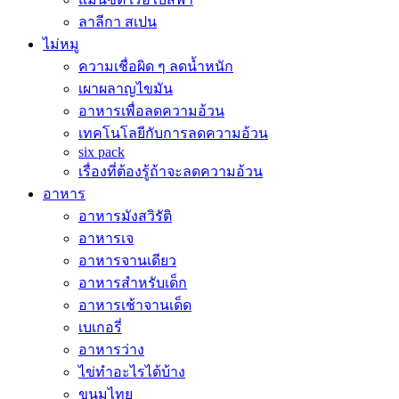
ลาลีกา สเปน
ไม่หมู
ความเชื่อผิด ๆ ลดน้ำหนัก
เผาผลาญไขมัน
อาหารเพื่อลดความอ้วน
เทคโนโลยีกับการลดความอ้วน
six pack
เรื่องที่ต้องรู้ถ้าจะลดความอ้วน
อาหาร
อาหารมังสวิรัติ
อาหารเจ
อาหารจานเดียว
อาหารสำหรับเด็ก
อาหารเช้าจานเด็ด
เบเกอรี่
อาหารว่าง
ไข่ทำอะไรได้บ้าง
ขนมไทย