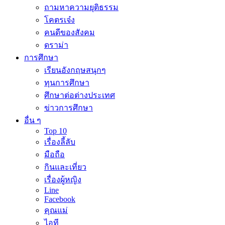
ถามหาความยุติธรรม
โคตรเจ๋ง
คนดีของสังคม
ดราม่า
การศึกษา
เรียนอังกฤษสนุกๆ
ทุนการศึกษา
ศึกษาต่อต่างประเทศ
ข่าวการศึกษา
อื่น ๆ
Top 10
เรื่องลี้ลับ
มือถือ
กินและเที่ยว
เรื่องผู้หญิง
Line
Facebook
คุณแม่
ไอที