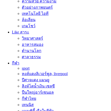
ความสวย ความงาม
ตัวอย่างภาพยนตร์
เทคโนโลยี ไอที
ล้อเลียน
เกมโชว์
Like สาระ
วิทยาศาสตร์
อาหารสมอง
ตำนานโลก
ศาลาธรรม
กีฬา
sport
หงส์แดงลิเวอร์พูล, liverpool
ปีศาจแดง แมนยู
สิงห์โตน้ำเงิน เชลซี
ปืนใหญ่อาร์เซนอล
กีฬาไทย
เทนนิส
แมนซิตี้ เรือใบสีฟ้า