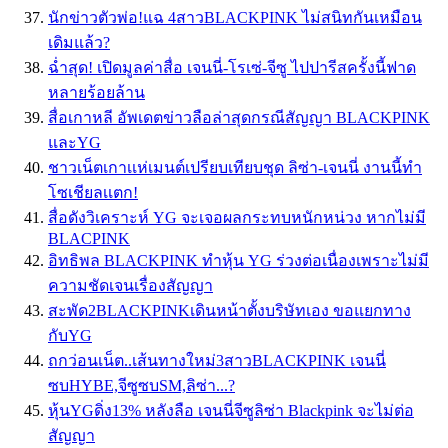
นักข่าวตัวพ่อ!แฉ 4สาวBLACKPINK ไม่สนิทกันเหมือน
เดิมแล้ว?
ฉ่ำสุด! เปิดมูลค่าสื่อ เจนนี่-โรเซ่-จีซู ไปปารีสครั้งนี้ฟาด
หลายร้อยล้าน
สื่อเกาหลี อัพเดตข่าวลือล่าสุดกรณีสัญญา BLACKPINK
และYG
ชาวเน็ตเกาเเห่เมนต์เปรียบเทียบชุด ลิซ่า-เจนนี่ งานนี้ทำ
โซเชียลเเตก!
สื่อดังวิเคราะห์ YG จะเจอผลกระทบหนักหน่วง หากไม่มี
BLACPINK
อิทธิพล BLACKPINK ทำหุ้น YG ร่วงต่อเนื่องเพราะไม่มี
ความชัดเจนเรื่องสัญญา
สะพัด2BLACKPINKเดินหน้าตั้งบริษัทเอง ขอแยกทาง
กับYG
ถกว่อนเน็ต..เส้นทางใหม่3สาวBLACKPINK เจนนี่
ซบHYBE,จีซูซบSM,ลิซ่า...?
หุ้นYGดิ่ง13% หลังลือ เจนนี่จีซูลิซ่า Blackpink จะไม่ต่อ
สัญญา