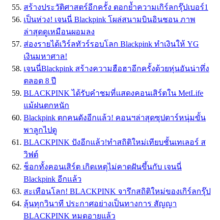
สร้างประวัติศาสตร์อีกครั้ง ตอกย้ำความเกิร์ลกรุ๊ปเบอร์1
เป็นห่วง! เจนนี่ Blackpink โผล่สนามบินอินชอน ภาพ
ล่าสุดดูเหมือนผอมลง
ส่องรายได้เวิร์ลทัวร์รอบโลก Blackpink ทำเงินให้ YG
เงินมหาศาล!
เจนนี่Blackpink สร้างความฮือฮาอีกครั้งด้วยหุ่นอันน่าทึ่ง
ตลอด 8 ปี
BLACKPINK ได้รับคำชมที่แสดงคอนเสิร์ตใน MetLife
แม้ฝนตกหนัก
Blackpink ตกคนดังอีกแล้ว! คอนฯล่าสุดซุปตาร์หนุ่มขั้น
พาลูกไปดู
BLACKPINK ปังอีกแล้ว!ทำสถิติใหม่เทียบชั้นเทเลอร์ ส
วิฟต์
ช็อกทั้งคอนเสิร์ต เกิดเหตุไม่คาดฝันขึ้นกับ เจนนี่
Blackpink อีกเเล้ว
สะเทือนโลก! BLACKPINK จารึกสถิติใหม่ของเกิร์ลกรุ๊ป
ลุ้นทุกวินาที ประกาศอย่างเป็นทางการ สัญญา
BLACKPINK หมดอายุแล้ว