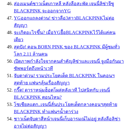
ส่องเมนต์ชาวเน็ตเกาหลี หลังลือสะพัด เจนนี่ลิซ่าจีซู
BLACKPINK จะออกจากYG
YGออกแถลงด่วน! ข่าวลือ3สาวBLACKPINKไม่ต่อ
สัญญา
จะเกิดอะไรขึ้น? เมื่อYGยื้อBLACKPINKไว้ได้แค่คน
เดียว
สุดปัง! คอน BORN PINK ของ BLACKPINK มีผู้ชมทั่ว
โลก 2.11 ล้านคน
เปิดภาพกำลังใจจากคนสำคัญลิซ่าและเจนนี่ จูงมือกันมา
ซัพพอร์ตถึงหน้าเวที
จับตาด่วน! รวมประโยคเด็ด BLACKPINK ในคอนฯ
สุดท้าย เเฟนๆลุ้นเรื่องสัญญา
กรี๊ด! ดาราหนุ่มฮ็อตโผล่หลังเวที ไปสนิทกับ เจนนี่
BLACKPINK ตอนไหน?
โซเชียลแตก..เจนนี่ลั่นประโยคเด็ดกลางคอนฯสุดท้าย
BLACKPINK ทำแฟนๆน้ำตาร่วง
ชาวเน็ตจับตาสีหน้าเจนนี่เก็บอารมณ์ไม่อยู่ หลังลือลิซ่า
อาจไม่ต่อสัญญา