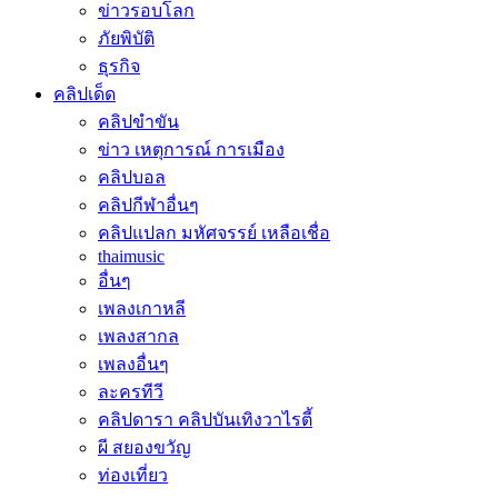
ข่าวรอบโลก
ภัยพิบัติ
ธุรกิจ
คลิปเด็ด
คลิปขำขัน
ข่าว เหตุการณ์ การเมือง
คลิปบอล
คลิปกีฬาอื่นๆ
คลิปแปลก มหัศจรรย์ เหลือเชื่อ
thaimusic
อื่นๆ
เพลงเกาหลี
เพลงสากล
เพลงอื่นๆ
ละครทีวี
คลิปดารา คลิปบันเทิงวาไรตี้
ผี สยองขวัญ
ท่องเที่ยว