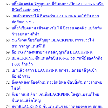
บลิ๊งค์แตกตื่น!จีซูพูดแบบนี้วันฉลอง7ปีBLACKPINK หรือ
มีนัยเรื่องสัญญา?
เผยตัวเลขรายได้ ที่คาดว่าBLACKPINK จะได้รับ หาก
ต่อสัญญา YG
บลิ๊งก์เวียดนาม เข้าคอนฯไม่ได้ บึ่งจยย.จอดฟัง‘แบล็กพิง
ก์’รอบสนามกีฬา
YGกังวลเกี่ยวกับสัญญา BLACKPINK เพราะวงไม่
สามารถถูกแทนที่ได้
ลือ YG กำลังพยายาม ต่อสัญญากับ BLACKPINK
BLACKPINK ขึ้นแท่นศิลปิน K-Pop วงแรกที่มียอดวิวถึง
1,600 ล้านวิว
เอาแล้ว 4สาว BLACKPINK ตกพระเอกฮอลลีวูดเข้า
ด้อมอีกราย
อึ้งลุคหลังกล้องตัวแม่ทรงอิทธิพล ช้อปปิ้งริมทางจำแทบ
ไม่ได้
จึ้งมากแม่! ลิซ่า-เจนนี่BLACKPINK ใส่ชุดแบรนด์ไทย
ขึ้นคอนเสิร์ตใหญ่
ลิซ่าBLACKPINK คีบแตะเดินชิลปากคลองตลาด ติดดิน