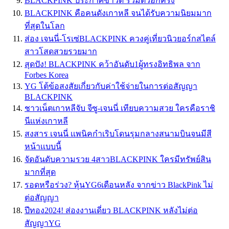
BLACKPINK ประกาศข่าวดี รวมตัวอีกครั้ง
BLACKPINK คือคนดังเกาหลี จนได้รับความนิยมมาก
ที่สุดในโลก
ส่อง เจนนี่-โรเซ่BLACKPINK ควงคู่เที่ยวนิวยอร์กสไตล์
สาวโสดสวยรวยมาก
สุดปัง! BLACKPINK คว้าอันดับ1ผู้ทรงอิทธิพล จาก
Forbes Korea
YG โต้ข้อสงสัยเกี่ยวกับค่าใช้จ่ายในการต่อสัญญา
BLACKPINK
ชาวเน็ตเกาหลีจับ จีซู-เจนนี่ เทียบความสวย ใครคือราชิ
นีเเห่งเกาหลี
สงสาร เจนนี่ เเพนิคกำเริบโดนรุมกลางสนามบินจนมีสี
หน้าเเบบนี้
จัดอันดับความรวย 4สาวBLACKPINK ใครมีทรัพย์สิน
มากที่สุด
รอดหรือร่วง? หุ้นYG6เดือนหลัง จากข่าว BlackPink ไม่
ต่อสัญญา
ปีทอง2024! ส่องงานเดี่ยว BLACKPINK หลังไม่ต่อ
สัญญาYG