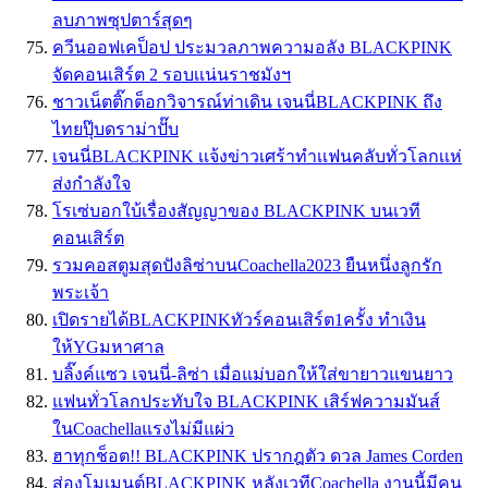
ลบภาพซุปตาร์สุดๆ
ควีนออฟเคป็อป ประมวลภาพความอลัง BLACKPINK
จัดคอนเสิร์ต 2 รอบเเน่นราชมังฯ
ชาวเน็ตติ๊กต็อกวิจารณ์ท่าเดิน เจนนี่BLACKPINK ถึง
ไทยปุ๊บดราม่าปั๊บ
เจนนี่BLACKPINK เเจ้งข่าวเศร้าทำเเฟนคลับทั่วโลกเเห่
ส่งกำลังใจ
โรเซ่บอกใบ้เรื่องสัญญาของ BLACKPINK บนเวที
คอนเสิร์ต
รวมคอสตูมสุดปังลิซ่าบนCoachella2023 ยืนหนึ่งลูกรัก
พระเจ้า
เปิดรายได้BLACKPINKทัวร์คอนเสิร์ต1ครั้ง ทำเงิน
ให้YGมหาศาล
บลิ๊งค์แซว เจนนี่-ลิซ่า เมื่อแม่บอกให้ใส่ขายาวแขนยาว
แฟนทั่วโลกประทับใจ BLACKPINK เสิร์ฟความมันส์
ในCoachellaแรงไม่มีแผ่ว
ฮาทุกช็อต!! BLACKPINK ปรากฎตัว ดวล James Corden
ส่องโมเมนต์BLACKPINK หลังเวทีCoachella งานนี้มีคน