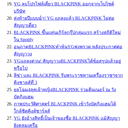
YG ลบโปรไฟล์เดี่ยว BLACKPINK ออกจากเว็บไซต์
บริษัท
ส่งท้ายปีเเบบฉ่ำ! YG เเถลงเเล้ว BLACKPINK ไม่ต่อ
สัญญาเดี่ยว
BLACKPINK ขึ้นแท่นเกิร์ลกรุ๊ปกลุ่มแรก สร้างสถิติใหม่
ใน Spotify
อนุภาคBLACKPINKทำหุ้นYGพุ่งพรวด หลังประกาศต่อ
สัญญาวง
YGแถลงด่วน! สัญญาวงBLACKPINKได้ข้อสรุปแล้วอยู่
หรือไป
ลิซ่า และ BLACKPINK รับพระราชทานเครื่องราชฯจาก
คิงชาลส์ที่ 3
ยลโฉม4ลุคเจ้าหญิงBLACKPINK ร่วมดินเนอร์ ณ วัง
บัคกิงแฮม
ภาพประวัติศาสตร์ BLACKPINK เข้าวังบัคกิงแฮมได้
ใกล้ชิดคิงส์ชาร์ลส์
YG ยังอ้างสิทธิ์เป็นเจ้าของชื่อ BLACKPINK แม้สัญญา
ยังคลุมเครือ