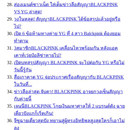
ส่องเมนต์ชาวเน็ต ใส่เต็มข่าวลือสัญญาBLACKPINK
VS YG ล่าสุด!
วงในหลุด! สัญญาBLACKPINK ได้ข้อสรุปแล้วอยู่หรือ
ไป?
เปิด 6 ข้อห้ามทางค่าย YG ที่ 4 สาว Balckpink ต้องยอม
ทำตาม
3สมาชิกBLACKPINK เคลื่อนไหวพร้อมกัน หลังแอค
เคาท์เว่ยป๋อลิซ่าหายไป?
เปิดบทสรุปสัญญา BLACKPINK จะไปต่อกับ YG หรือไม่
วันนี้รู้กัน
สื่อเกาคาด YG จ่อประกาศเรื่องสัญญากับ BLACKPINK
ในวันที่...
ข่าวลือล่าสุด จับตา! BLACKPINK อาจยกวงเซ็นสัญญา
กับค่ายนี้
เจนนี่BLACKPINK โกยเงินมหาศาลให้ 2 เเบรนด์ดัง ฉาย
เดี่ยวปังเเกก็เริ่ดเกิน!
จีซูฉายเดี่ยวสุดปัง ทยานสู่ผู้ทรงอิทธิพลสูงสุดใครก็เอาไม่
ลง