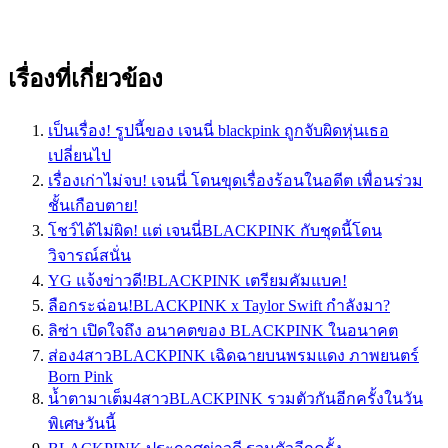
เรื่องที่เกี่ยวข้อง
เป็นเรื่อง! รูปนี้ของ เจนนี่ blackpink ถูกจับผิดหุ่นเธอ
เปลี่ยนไป
เรื่องเก่าไม่จบ! เจนนี่ โดนขุดเรื่องร้อนในอดีต เพื่อนร่วม
ชั้นเกือบตาย!
โชว์ได้ไม่ผิด! เเต่ เจนนี่BLACKPINK กับชุดนี้โดน
วิจารณ์สนั่น
YG แจ้งข่าวดี!BLACKPINK เตรียมคัมแบค!
ลือกระฉ่อน!BLACKPINK x Taylor Swift กำลังมา?
ลิซ่า เปิดใจถึง อนาคตของ BLACKPINK ในอนาคต
ส่อง4สาวBLACKPINK เฉิดฉายบนพรมแดง ภาพยนตร์
Born Pink
น้ำตามาเต็ม4สาวBLACKPINK รวมตัวกันอีกครั้งในวัน
พิเศษวันนี้