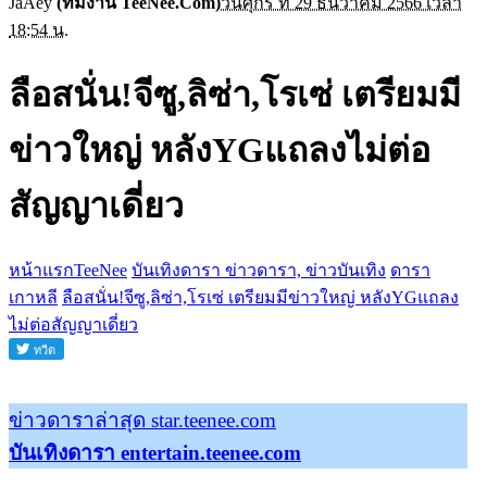
JaAey
(ทีมงาน TeeNee.Com)
วันศุกร์ ที่ 29 ธันวาคม 2566 เวลา
18:54 น.
ลือสนั่น!จีซู,ลิซ่า,โรเซ่ เตรียมมี
ข่าวใหญ่ หลังYGแถลงไม่ต่อ
สัญญาเดี่ยว
หน้าแรกTeeNee
บันเทิงดารา ข่าวดารา, ข่าวบันเทิง
ดารา
เกาหลี
ลือสนั่น!จีซู,ลิซ่า,โรเซ่ เตรียมมีข่าวใหญ่ หลังYGแถลง
ไม่ต่อสัญญาเดี่ยว
ข่าวดาราล่าสุด star.teenee.com
บันเทิงดารา entertain.teenee.com