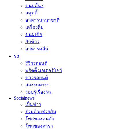
ขนมอื่น ๆ
สมูทตี้
อาหารนานาชาติ
เครื่องดื่ม
ขนมเค้ก
กับข้าว
อาหารคลีน
รถ
รีวิวรถยนต์
พริตตี้ มอเตอร์โชว์
ข่าวรถยนต์
ส่องรถดารา
รอบรู้เรื่องรถ
Socialnews
เป็นข่าว
ร่วมด้วยช่วยกัน
โพสของคนดัง
โพสของดารา