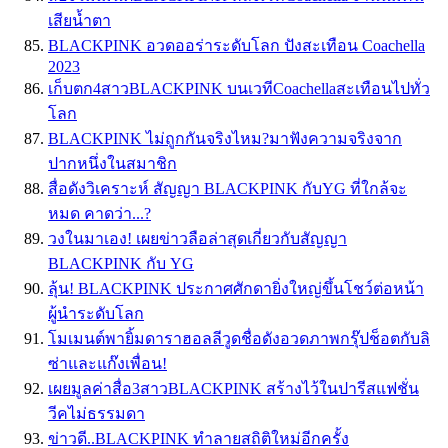
เสียน้ำตา
BLACKPINK อวดออร่าระดับโลก ปังสะเทือน Coachella
2023⁣
เก็บตก4สาวBLACKPINK บนเวทีCoachellaสะเทือนไปทั่ว
โลก
BLACKPINK ไม่ถูกกันจริงไหม?มาฟังความจริงจาก
ปากหนึ่งในสมาชิก
สื่อดังวิเคราะห์ สัญญา BLACKPINK กับYG ที่ใกล้จะ
หมด คาดว่า...?
วงในมาเอง! เผยข่าวลือล่าสุดเกี่ยวกับสัญญา
BLACKPINK กับ YG
ลุ้น! BLACKPINK ประกาศศักดายิ่งใหญ่ขึ้นโชว์ต่อหน้า
ผู้นำระดับโลก
โมเมนต์พายิ้มดาราฮอลลีวูดชื่อดังอวดภาพกรุ๊ปช็อตกับลิ
ซ่าและแก๊งเพื่อน!
เผยมูลค่าสื่อ3สาวBLACKPINK สร้างไว้ในปารีสแฟชั่น
วีคไม่ธรรมดา
ข่าวดี..BLACKPINK ทำลายสถิติใหม่อีกครั้ง