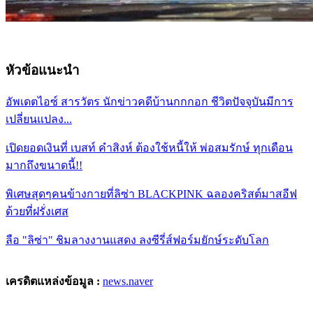
หัวข้อแนะนำ
อัพเดตไอซ์ สารวัตร นักข่าวคดีบ้านกกกอก ชีวิตปัจจุบันมีการ
เปลี่ยนแปลง...
เปิดยอดเงินที่ เบสท์ คำสิงห์ ต้องใช้หนี้ให้ พ่อสมรักษ์ ทุกเดือน
มากถึงขนาดนี้!!
พิเศษสุดๆคนข้างกายที่ลิซ่า BLACKPINK ฉลองคริสต์มาสอีฟ
ด้วยที่ฝรั่งเศส
ลือ "ลิซ่า" ชิมลางงานแสดง ลงซีรี่ส์ฟอร์มยักษ์ระดับโลก
เครดิตแหล่งข้อมูล :
news.naver