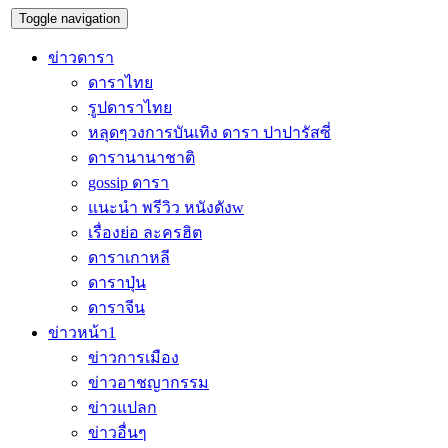
Toggle navigation
ข่าวดารา
ดาราไทย
รูปดาราไทย
หลุดๆวงการบันเทิง ดารา ปาปารัสซี่
ดารานานาชาติ
gossip ดารา
แนะนำ พรีวิว หนังดังw
เรื่องย่อ ละครฮิต
ดาราเกาหลี
ดาราปุ่น
ดาราจีน
ข่าวหน้า1
ข่าวการเมือง
ข่าวอาชญากรรม
ข่าวแปลก
ข่าวอื่นๆ