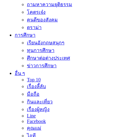
ถามหาความยุติธรรม
โคตรเจ๋ง
คนดีของสังคม
ดราม่า
การศึกษา
เรียนอังกฤษสนุกๆ
ทุนการศึกษา
ศึกษาต่อต่างประเทศ
ข่าวการศึกษา
อื่น ๆ
Top 10
เรื่องลี้ลับ
มือถือ
กินและเที่ยว
เรื่องผู้หญิง
Line
Facebook
คุณแม่
ไอที