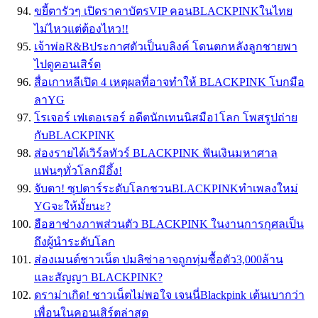
ขยี้ตารัวๆ เปิดราคาบัตรVIP คอนBLACKPINKในไทย
ไม่ไหวแต่ต้องไหว!!
เจ้าพ่อR&Bประกาศตัวเป็นบลิงค์ โดนตกหลังลูกชายพา
ไปดูคอนเสิร์ต
สื่อเกาหลีเปิด 4 เหตุผลที่อาจทำให้ BLACKPINK โบกมือ
ลาYG
โรเจอร์ เฟเดอเรอร์ อดีตนักเทนนิสมือ1โลก โพสรูปถ่าย
กับBLACKPINK
ส่องรายได้เวิร์ลทัวร์ BLACKPINK ฟันเงินมหาศาล
เเฟนๆทั่วโลกมีอึ้ง!
จับตา! ซุปตาร์ระดับโลกชวนBLACKPINKทำเพลงใหม่
YGจะให้มั้ยนะ?
ฮือฮาช่างภาพส่วนตัว BLACKPINK ในงานการกุศลเป็น
ถึงผู้นำระดับโลก
ส่องเมนต์ชาวเน็ต ปมลิซ่าอาจถูกทุ่มซื้อตัว3,000ล้าน
และสัญญา BLACKPINK?
ดราม่าเกิด! ชาวเน็ตไม่พอใจ เจนนี่Blackpink เต้นเบากว่า
เพื่อนในคอนเสิร์ตล่าสุด