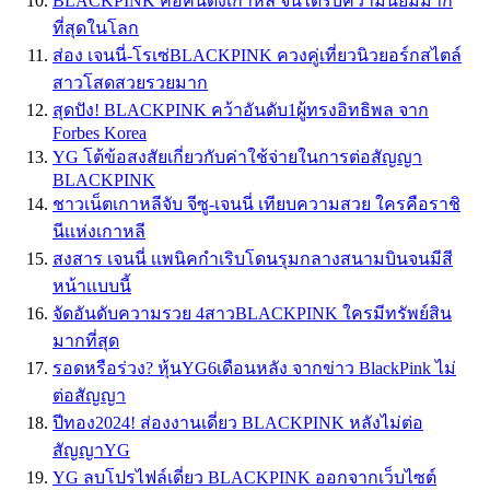
BLACKPINK คือคนดังเกาหลี จนได้รับความนิยมมาก
ที่สุดในโลก
ส่อง เจนนี่-โรเซ่BLACKPINK ควงคู่เที่ยวนิวยอร์กสไตล์
สาวโสดสวยรวยมาก
สุดปัง! BLACKPINK คว้าอันดับ1ผู้ทรงอิทธิพล จาก
Forbes Korea
YG โต้ข้อสงสัยเกี่ยวกับค่าใช้จ่ายในการต่อสัญญา
BLACKPINK
ชาวเน็ตเกาหลีจับ จีซู-เจนนี่ เทียบความสวย ใครคือราชิ
นีเเห่งเกาหลี
สงสาร เจนนี่ เเพนิคกำเริบโดนรุมกลางสนามบินจนมีสี
หน้าเเบบนี้
จัดอันดับความรวย 4สาวBLACKPINK ใครมีทรัพย์สิน
มากที่สุด
รอดหรือร่วง? หุ้นYG6เดือนหลัง จากข่าว BlackPink ไม่
ต่อสัญญา
ปีทอง2024! ส่องงานเดี่ยว BLACKPINK หลังไม่ต่อ
สัญญาYG
YG ลบโปรไฟล์เดี่ยว BLACKPINK ออกจากเว็บไซต์