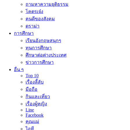
ถามหาความยุติธรรม
โคตรเจ๋ง
คนดีของสังคม
ดราม่า
การศึกษา
เรียนอังกฤษสนุกๆ
ทุนการศึกษา
ศึกษาต่อต่างประเทศ
ข่าวการศึกษา
อื่น ๆ
Top 10
เรื่องลี้ลับ
มือถือ
กินและเที่ยว
เรื่องผู้หญิง
Line
Facebook
คุณแม่
ไอที