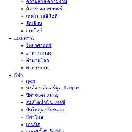
ความสวย ความงาม
ตัวอย่างภาพยนตร์
เทคโนโลยี ไอที
ล้อเลียน
เกมโชว์
Like สาระ
วิทยาศาสตร์
อาหารสมอง
ตำนานโลก
ศาลาธรรม
กีฬา
sport
หงส์แดงลิเวอร์พูล, liverpool
ปีศาจแดง แมนยู
สิงห์โตน้ำเงิน เชลซี
ปืนใหญ่อาร์เซนอล
กีฬาไทย
เทนนิส
แมนซิตี้ เรือใบสีฟ้า