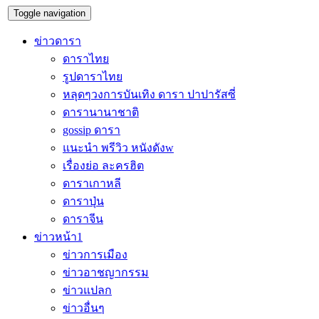
Toggle navigation
ข่าวดารา
ดาราไทย
รูปดาราไทย
หลุดๆวงการบันเทิง ดารา ปาปารัสซี่
ดารานานาชาติ
gossip ดารา
แนะนำ พรีวิว หนังดังw
เรื่องย่อ ละครฮิต
ดาราเกาหลี
ดาราปุ่น
ดาราจีน
ข่าวหน้า1
ข่าวการเมือง
ข่าวอาชญากรรม
ข่าวแปลก
ข่าวอื่นๆ