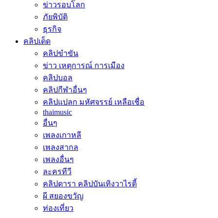
ข่าวรอบโลก
ภัยพิบัติ
ธุรกิจ
คลิปเด็ด
คลิปขำขัน
ข่าว เหตุการณ์ การเมือง
คลิปบอล
คลิปกีฬาอื่นๆ
คลิปแปลก มหัศจรรย์ เหลือเชื่อ
thaimusic
อื่นๆ
เพลงเกาหลี
เพลงสากล
เพลงอื่นๆ
ละครทีวี
คลิปดารา คลิปบันเทิงวาไรตี้
ผี สยองขวัญ
ท่องเที่ยว