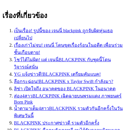
เรื่องที่เกี่ยวข้อง
เป็นเรื่อง! รูปนี้ของ เจนนี่ blackpink ถูกจับผิดหุ่นเธอ
เปลี่ยนไป
เรื่องเก่าไม่จบ! เจนนี่ โดนขุดเรื่องร้อนในอดีต เพื่อนร่วม
ชั้นเกือบตาย!
โชว์ได้ไม่ผิด! เเต่ เจนนี่BLACKPINK กับชุดนี้โดน
วิจารณ์สนั่น
YG แจ้งข่าวดี!BLACKPINK เตรียมคัมแบค!
ลือกระฉ่อน!BLACKPINK x Taylor Swift กำลังมา?
ลิซ่า เปิดใจถึง อนาคตของ BLACKPINK ในอนาคต
ส่อง4สาวBLACKPINK เฉิดฉายบนพรมแดง ภาพยนตร์
Born Pink
น้ำตามาเต็ม4สาวBLACKPINK รวมตัวกันอีกครั้งในวัน
พิเศษวันนี้
BLACKPINK ประกาศข่าวดี รวมตัวอีกครั้ง