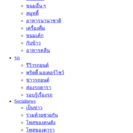
ขนมอื่น ๆ
สมูทตี้
อาหารนานาชาติ
เครื่องดื่ม
ขนมเค้ก
กับข้าว
อาหารคลีน
รถ
รีวิวรถยนต์
พริตตี้ มอเตอร์โชว์
ข่าวรถยนต์
ส่องรถดารา
รอบรู้เรื่องรถ
Socialnews
เป็นข่าว
ร่วมด้วยช่วยกัน
โพสของคนดัง
โพสของดารา