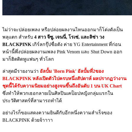
ไม่ว่าจะปล่อยเพลง หรือปล่อยผลงานไหนออกมาก็โด่งดังเป็น
พลุแตก สำหรับ
4 สาว จีซู, เจนนี่, โรเซ่, และลิซ่า วง
BLACKPINK
เกิร์ลกรุ๊ปชื่อดัง ค่าย YG Entertainment ที่ก่อน
หน้านี้พึ่งปล่อยผลงานเพลง Pink Venom และ Shut Down ออก
มาก็ฮิตติดหูแฟนๆ ทั่วโลก
ล่าสุดมีรายงานว่า
อัลบั้ม 'Born Pink' อัลบั้มที่2ของ
BLACKPINK หลังเปิดตัวไปครบหนึ่งสัปดาห์ ผลปรากฏว่างาน
ชุดนี้ได้รับความนิยมอย่างสูงจนขึ้นถึงอันดับ 1 บน UK Chart
ซึ่งทำให้พวกเธอกลายเป็นศิลปินเคป็อปหญิงกลุ่มแรกใน
ประวัติศาสตร์ที่สามารถทำได้
อย่างไรก็ขอแสดงความยินดีกับอีกหนึ่งความสำเร็จของ
BLACKPINK ด้วยจ้าาาา