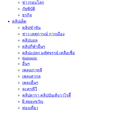
ข่าวรอบโลก
ภัยพิบัติ
ธุรกิจ
คลิปเด็ด
คลิปขำขัน
ข่าว เหตุการณ์ การเมือง
คลิปบอล
คลิปกีฬาอื่นๆ
คลิปแปลก มหัศจรรย์ เหลือเชื่อ
thaimusic
อื่นๆ
เพลงเกาหลี
เพลงสากล
เพลงอื่นๆ
ละครทีวี
คลิปดารา คลิปบันเทิงวาไรตี้
ผี สยองขวัญ
ท่องเที่ยว