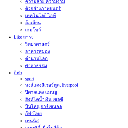
ความสวย ความงาม
ตัวอย่างภาพยนตร์
เทคโนโลยี ไอที
ล้อเลียน
เกมโชว์
Like สาระ
วิทยาศาสตร์
อาหารสมอง
ตำนานโลก
ศาลาธรรม
กีฬา
sport
หงส์แดงลิเวอร์พูล, liverpool
ปีศาจแดง แมนยู
สิงห์โตน้ำเงิน เชลซี
ปืนใหญ่อาร์เซนอล
กีฬาไทย
เทนนิส
แมนซิตี้ เรือใบสีฟ้า