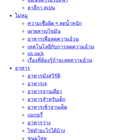
ลาลีกา สเปน
ไม่หมู
ความเชื่อผิด ๆ ลดน้ำหนัก
เผาผลาญไขมัน
อาหารเพื่อลดความอ้วน
เทคโนโลยีกับการลดความอ้วน
six pack
เรื่องที่ต้องรู้ถ้าจะลดความอ้วน
อาหาร
อาหารมังสวิรัติ
อาหารเจ
อาหารจานเดียว
อาหารสำหรับเด็ก
อาหารเช้าจานเด็ด
เบเกอรี่
อาหารว่าง
ไข่ทำอะไรได้บ้าง
ขนมไทย