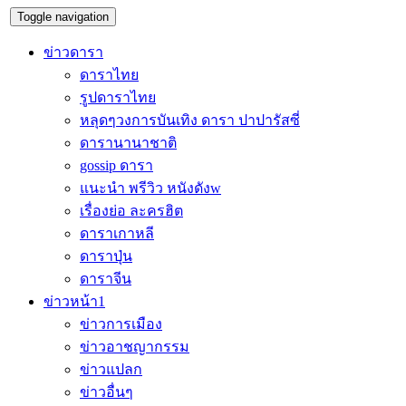
Toggle navigation
ข่าวดารา
ดาราไทย
รูปดาราไทย
หลุดๆวงการบันเทิง ดารา ปาปารัสซี่
ดารานานาชาติ
gossip ดารา
แนะนำ พรีวิว หนังดังw
เรื่องย่อ ละครฮิต
ดาราเกาหลี
ดาราปุ่น
ดาราจีน
ข่าวหน้า1
ข่าวการเมือง
ข่าวอาชญากรรม
ข่าวแปลก
ข่าวอื่นๆ