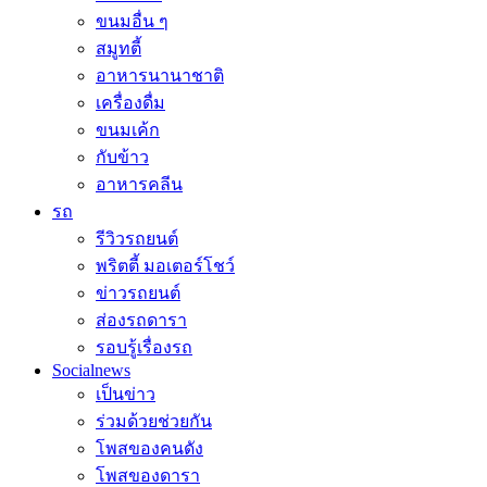
ขนมอื่น ๆ
สมูทตี้
อาหารนานาชาติ
เครื่องดื่ม
ขนมเค้ก
กับข้าว
อาหารคลีน
รถ
รีวิวรถยนต์
พริตตี้ มอเตอร์โชว์
ข่าวรถยนต์
ส่องรถดารา
รอบรู้เรื่องรถ
Socialnews
เป็นข่าว
ร่วมด้วยช่วยกัน
โพสของคนดัง
โพสของดารา