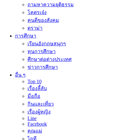
ถามหาความยุติธรรม
โคตรเจ๋ง
คนดีของสังคม
ดราม่า
การศึกษา
เรียนอังกฤษสนุกๆ
ทุนการศึกษา
ศึกษาต่อต่างประเทศ
ข่าวการศึกษา
อื่น ๆ
Top 10
เรื่องลี้ลับ
มือถือ
กินและเที่ยว
เรื่องผู้หญิง
Line
Facebook
คุณแม่
ไอที