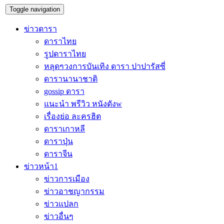
Toggle navigation
ข่าวดารา
ดาราไทย
รูปดาราไทย
หลุดๆวงการบันเทิง ดารา ปาปารัสซี่
ดารานานาชาติ
gossip ดารา
แนะนำ พรีวิว หนังดังw
เรื่องย่อ ละครฮิต
ดาราเกาหลี
ดาราปุ่น
ดาราจีน
ข่าวหน้า1
ข่าวการเมือง
ข่าวอาชญากรรม
ข่าวแปลก
ข่าวอื่นๆ