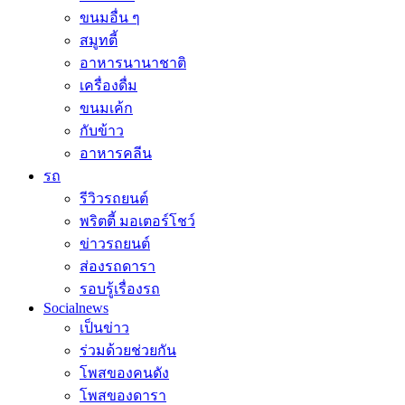
ขนมอื่น ๆ
สมูทตี้
อาหารนานาชาติ
เครื่องดื่ม
ขนมเค้ก
กับข้าว
อาหารคลีน
รถ
รีวิวรถยนต์
พริตตี้ มอเตอร์โชว์
ข่าวรถยนต์
ส่องรถดารา
รอบรู้เรื่องรถ
Socialnews
เป็นข่าว
ร่วมด้วยช่วยกัน
โพสของคนดัง
โพสของดารา