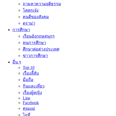
ถามหาความยุติธรรม
โคตรเจ๋ง
คนดีของสังคม
ดราม่า
การศึกษา
เรียนอังกฤษสนุกๆ
ทุนการศึกษา
ศึกษาต่อต่างประเทศ
ข่าวการศึกษา
อื่น ๆ
Top 10
เรื่องลี้ลับ
มือถือ
กินและเที่ยว
เรื่องผู้หญิง
Line
Facebook
คุณแม่
ไอที