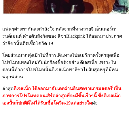
เเฟนๆต่างพากันส่งกำลังใจ หลังจากที่ทางวายจี เอ็นเตอร์เท
รนด์เมนต์ ค่ายต้นสังกัดของ ลิซ่าBlackpink ได้ออกมาประกาศ
ว่าลิซ่านั้นติดเชื้อโควิด-19
โดยส่วนมากพุ่งเป้าไปที่การเดินทางไปอเมริกาครั้งล่าสุดเพื่อ
โปรโมทเพลงใหม่กับนักร้องชื่อดังอย่าง ดีเจสเน็ก เพราะใน
ตอนนี้ทำการโปรโมทนั้นดีเจสเน็กพาลิซ่าไปผับสุดหรูที่มีคน
พลุกพล่าน
ล่าสุด
ดีเจสเน็ก ได้ออกมาอัปเดตผ่านอินสตราแกรมสตอรี่ เป็น
ภาพการโปรโมทคอนเสิร์ตล่าสุดที่จะมีขึ้นเร็วๆนี้ ซึ่งดีเจสเน็ก
เองนั้นก็ปกติดีไม่ได้รับเชื้อโควิด-19เเต่อย่างใด
ค่ะ