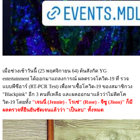
เมื่อช่วงเช้าวันนี้ (25 พฤศจิกายน 64) ต้นสังกัด YG
entertainment ได้ออกมาแถลงการณ์ ผลตรวจโควิด-19 ที่ รวจ
แบบพีซีอาร์ (RT-PCR Test) เพื่อหาเชื้อโควิด-19 ของสมาชิกวง
"Blackpink" อีก 3 คนที่เหลือ และผลออกมาแล้วว่าไม่ติดโค
วิด-19 โดยทั้ง
"เจนนี่ (Jennie) - โรเซ่" (Rose) - จีซู (Jisoo)" ก็มี
ผลตรวจที่ยืนยันชัดเจนแล้วว่า "เป็นลบ" ทั้งหมด