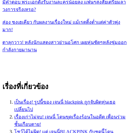
มีคำตอบ พระเอกดังรับงานละครน้อยลง เเฟนๆสงสัยเตรียมลา
วงการจริงเหรอ?
ส่อง ซงเฮเคียว กับผลงานเรื่องใหม่ เเม้เรตติ้งต่ำเเต่ค่าตัวพุ่ง
มาก!
ตาลุกวาว! หลังนักเเสดงสาวย่านอโศก เผยหุ่นชัดๆหลังซุ่มออก
กำลังกายมานาน
เรื่องที่เกี่ยวข้อง
เป็นเรื่อง! รูปนี้ของ เจนนี่ blackpink ถูกจับผิดหุ่นเธอ
เปลี่ยนไป
เรื่องเก่าไม่จบ! เจนนี่ โดนขุดเรื่องร้อนในอดีต เพื่อนร่วม
ชั้นเกือบตาย!
โชว์ได้ไม่ผิด! เเต่ เจนนี่BLACKPINK กับชุดนี้โดน