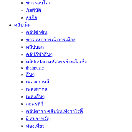
ข่าวรอบโลก
ภัยพิบัติ
ธุรกิจ
คลิปเด็ด
คลิปขำขัน
ข่าว เหตุการณ์ การเมือง
คลิปบอล
คลิปกีฬาอื่นๆ
คลิปแปลก มหัศจรรย์ เหลือเชื่อ
thaimusic
อื่นๆ
เพลงเกาหลี
เพลงสากล
เพลงอื่นๆ
ละครทีวี
คลิปดารา คลิปบันเทิงวาไรตี้
ผี สยองขวัญ
ท่องเที่ยว