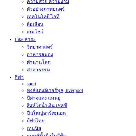
ความสวย ความงาม
ตัวอย่างภาพยนตร์
เทคโนโลยี ไอที
ล้อเลียน
เกมโชว์
Like สาระ
วิทยาศาสตร์
อาหารสมอง
ตำนานโลก
ศาลาธรรม
กีฬา
sport
หงส์แดงลิเวอร์พูล, liverpool
ปีศาจแดง แมนยู
สิงห์โตน้ำเงิน เชลซี
ปืนใหญ่อาร์เซนอล
กีฬาไทย
เทนนิส
แมนซิตี้ เรือใบสีฟ้า