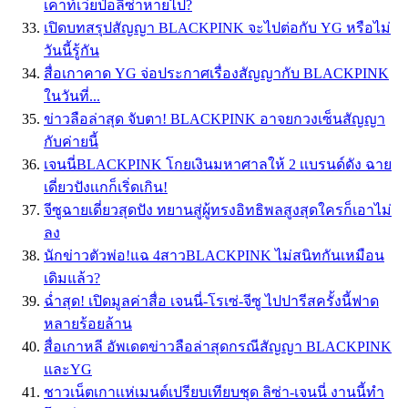
เคาท์เว่ยป๋อลิซ่าหายไป?
เปิดบทสรุปสัญญา BLACKPINK จะไปต่อกับ YG หรือไม่
วันนี้รู้กัน
สื่อเกาคาด YG จ่อประกาศเรื่องสัญญากับ BLACKPINK
ในวันที่...
ข่าวลือล่าสุด จับตา! BLACKPINK อาจยกวงเซ็นสัญญา
กับค่ายนี้
เจนนี่BLACKPINK โกยเงินมหาศาลให้ 2 เเบรนด์ดัง ฉาย
เดี่ยวปังเเกก็เริ่ดเกิน!
จีซูฉายเดี่ยวสุดปัง ทยานสู่ผู้ทรงอิทธิพลสูงสุดใครก็เอาไม่
ลง
นักข่าวตัวพ่อ!แฉ 4สาวBLACKPINK ไม่สนิทกันเหมือน
เดิมแล้ว?
ฉ่ำสุด! เปิดมูลค่าสื่อ เจนนี่-โรเซ่-จีซู ไปปารีสครั้งนี้ฟาด
หลายร้อยล้าน
สื่อเกาหลี อัพเดตข่าวลือล่าสุดกรณีสัญญา BLACKPINK
และYG
ชาวเน็ตเกาเเห่เมนต์เปรียบเทียบชุด ลิซ่า-เจนนี่ งานนี้ทำ