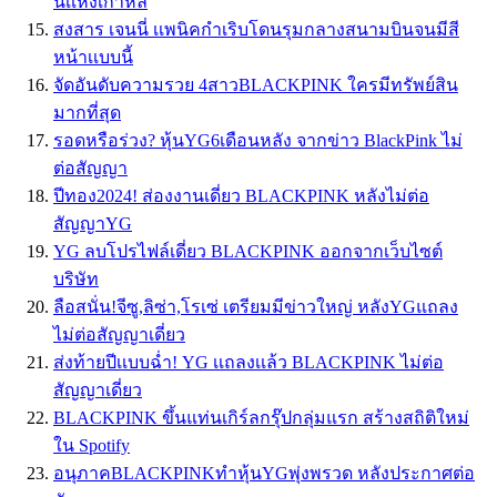
นีเเห่งเกาหลี
สงสาร เจนนี่ เเพนิคกำเริบโดนรุมกลางสนามบินจนมีสี
หน้าเเบบนี้
จัดอันดับความรวย 4สาวBLACKPINK ใครมีทรัพย์สิน
มากที่สุด
รอดหรือร่วง? หุ้นYG6เดือนหลัง จากข่าว BlackPink ไม่
ต่อสัญญา
ปีทอง2024! ส่องงานเดี่ยว BLACKPINK หลังไม่ต่อ
สัญญาYG
YG ลบโปรไฟล์เดี่ยว BLACKPINK ออกจากเว็บไซต์
บริษัท
ลือสนั่น!จีซู,ลิซ่า,โรเซ่ เตรียมมีข่าวใหญ่ หลังYGแถลง
ไม่ต่อสัญญาเดี่ยว
ส่งท้ายปีเเบบฉ่ำ! YG เเถลงเเล้ว BLACKPINK ไม่ต่อ
สัญญาเดี่ยว
BLACKPINK ขึ้นแท่นเกิร์ลกรุ๊ปกลุ่มแรก สร้างสถิติใหม่
ใน Spotify
อนุภาคBLACKPINKทำหุ้นYGพุ่งพรวด หลังประกาศต่อ