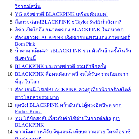
วิจารณ์สนั่น
YG แจ้งข่าวดี!BLACKPINK เตรียมคัมแบค!
ลือกระฉ่อน!BLACKPINK x Taylor Swift กำลังมา?
ลิซ่า เปิดใจถึง อนาคตของ BLACKPINK ในอนาคต
ส่อง4สาวBLACKPINK เฉิดฉายบนพรมแดง ภาพยนตร์
Born Pink
น้ำตามาเต็ม4สาวBLACKPINK รวมตัวกันอีกครั้งในวัน
พิเศษวันนี้
BLACKPINK ประกาศข่าวดี รวมตัวอีกครั้ง
BLACKPINK คือคนดังเกาหลี จนได้รับความนิยมมาก
ที่สุดในโลก
ส่อง เจนนี่-โรเซ่BLACKPINK ควงคู่เที่ยวนิวยอร์กสไตล์
สาวโสดสวยรวยมาก
สุดปัง! BLACKPINK คว้าอันดับ1ผู้ทรงอิทธิพล จาก
Forbes Korea
YG โต้ข้อสงสัยเกี่ยวกับค่าใช้จ่ายในการต่อสัญญา
BLACKPINK
ชาวเน็ตเกาหลีจับ จีซู-เจนนี่ เทียบความสวย ใครคือราชิ