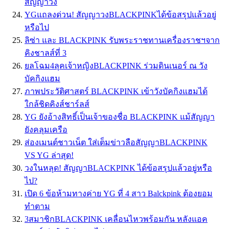
สัญญาวง
YGแถลงด่วน! สัญญาวงBLACKPINKได้ข้อสรุปแล้วอยู่
หรือไป
ลิซ่า และ BLACKPINK รับพระราชทานเครื่องราชฯจาก
คิงชาลส์ที่ 3
ยลโฉม4ลุคเจ้าหญิงBLACKPINK ร่วมดินเนอร์ ณ วัง
บัคกิงแฮม
ภาพประวัติศาสตร์ BLACKPINK เข้าวังบัคกิงแฮมได้
ใกล้ชิดคิงส์ชาร์ลส์
YG ยังอ้างสิทธิ์เป็นเจ้าของชื่อ BLACKPINK แม้สัญญา
ยังคลุมเครือ
ส่องเมนต์ชาวเน็ต ใส่เต็มข่าวลือสัญญาBLACKPINK
VS YG ล่าสุด!
วงในหลุด! สัญญาBLACKPINK ได้ข้อสรุปแล้วอยู่หรือ
ไป?
เปิด 6 ข้อห้ามทางค่าย YG ที่ 4 สาว Balckpink ต้องยอม
ทำตาม
3สมาชิกBLACKPINK เคลื่อนไหวพร้อมกัน หลังแอค