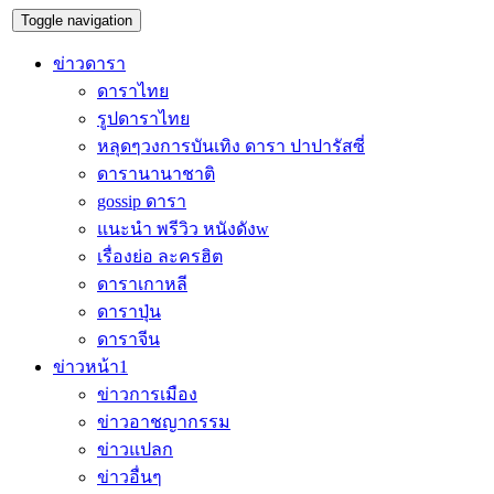
Toggle navigation
ข่าวดารา
ดาราไทย
รูปดาราไทย
หลุดๆวงการบันเทิง ดารา ปาปารัสซี่
ดารานานาชาติ
gossip ดารา
แนะนำ พรีวิว หนังดังw
เรื่องย่อ ละครฮิต
ดาราเกาหลี
ดาราปุ่น
ดาราจีน
ข่าวหน้า1
ข่าวการเมือง
ข่าวอาชญากรรม
ข่าวแปลก
ข่าวอื่นๆ