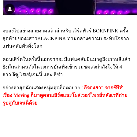
จบลงไปอย่างสวยงามเเล้วสำหรับ เวิร์ลทัวร์ BORNPINK ครั้ง
สุดท้ายของ4สาวBLACKPINK ท่ามกลางความประทับใจจาก
เเฟนคลับทั่วทั้งโลก
คอนเสิร์ตในครั้งนี้นอกจากจะมีเเฟนคลับบินมาดูถึงเกาหลีเเล้ว
ยังมีเหล่าคนดังในวงการบันเทิงเข้าร่วมชมส่งกำลังใจให้ 4
สาว จีซู,โรเซ่,เจนนี่ และ ลิซ่า
อย่างล่าสุดนักเเสดงหนุ่มสุดฮ็อตอย่าง
"อีจองฮา" จากซีรีส์
เรื่อง Moving ก็มาดูคอนเสิร์ตเเละโผล่เวอร์ไพรส์หลังเวทีถ่าย
รูปคู่กับเจนนี่ด้วย