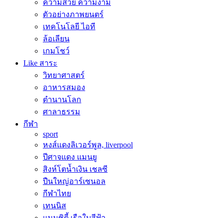
ความสวย ความงาม
ตัวอย่างภาพยนตร์
เทคโนโลยี ไอที
ล้อเลียน
เกมโชว์
Like สาระ
วิทยาศาสตร์
อาหารสมอง
ตำนานโลก
ศาลาธรรม
กีฬา
sport
หงส์แดงลิเวอร์พูล, liverpool
ปีศาจแดง แมนยู
สิงห์โตน้ำเงิน เชลซี
ปืนใหญ่อาร์เซนอล
กีฬาไทย
เทนนิส
แมนซิตี้ เรือใบสีฟ้า