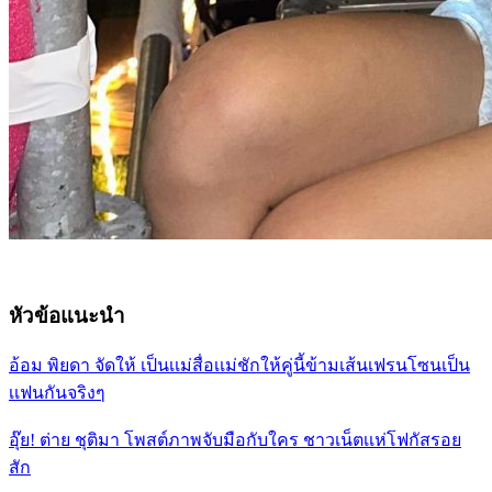
หัวข้อแนะนำ
อ้อม พิยดา จัดให้ เป็นเเม่สื่อเเม่ชักให้คู่นี้ข้ามเส้นเฟรนโซนเป็น
เเฟนกันจริงๆ
อุ๊ย! ต่าย ชุติมา โพสต์ภาพจับมือกับใคร ชาวเน็ตเเห่โฟกัสรอย
สัก