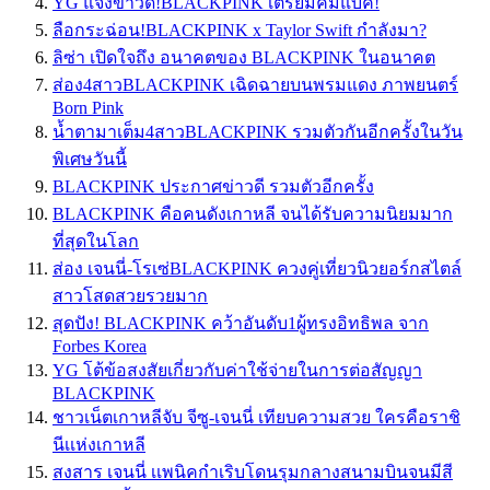
YG แจ้งข่าวดี!BLACKPINK เตรียมคัมแบค!
ลือกระฉ่อน!BLACKPINK x Taylor Swift กำลังมา?
ลิซ่า เปิดใจถึง อนาคตของ BLACKPINK ในอนาคต
ส่อง4สาวBLACKPINK เฉิดฉายบนพรมแดง ภาพยนตร์
Born Pink
น้ำตามาเต็ม4สาวBLACKPINK รวมตัวกันอีกครั้งในวัน
พิเศษวันนี้
BLACKPINK ประกาศข่าวดี รวมตัวอีกครั้ง
BLACKPINK คือคนดังเกาหลี จนได้รับความนิยมมาก
ที่สุดในโลก
ส่อง เจนนี่-โรเซ่BLACKPINK ควงคู่เที่ยวนิวยอร์กสไตล์
สาวโสดสวยรวยมาก
สุดปัง! BLACKPINK คว้าอันดับ1ผู้ทรงอิทธิพล จาก
Forbes Korea
YG โต้ข้อสงสัยเกี่ยวกับค่าใช้จ่ายในการต่อสัญญา
BLACKPINK
ชาวเน็ตเกาหลีจับ จีซู-เจนนี่ เทียบความสวย ใครคือราชิ
นีเเห่งเกาหลี
สงสาร เจนนี่ เเพนิคกำเริบโดนรุมกลางสนามบินจนมีสี