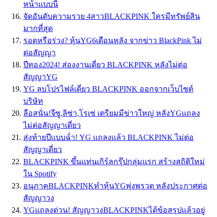
หน้าเเบบนี้
จัดอันดับความรวย 4สาวBLACKPINK ใครมีทรัพย์สิน
มากที่สุด
รอดหรือร่วง? หุ้นYG6เดือนหลัง จากข่าว BlackPink ไม่
ต่อสัญญา
ปีทอง2024! ส่องงานเดี่ยว BLACKPINK หลังไม่ต่อ
สัญญาYG
YG ลบโปรไฟล์เดี่ยว BLACKPINK ออกจากเว็บไซต์
บริษัท
ลือสนั่น!จีซู,ลิซ่า,โรเซ่ เตรียมมีข่าวใหญ่ หลังYGแถลง
ไม่ต่อสัญญาเดี่ยว
ส่งท้ายปีเเบบฉ่ำ! YG เเถลงเเล้ว BLACKPINK ไม่ต่อ
สัญญาเดี่ยว
BLACKPINK ขึ้นแท่นเกิร์ลกรุ๊ปกลุ่มแรก สร้างสถิติใหม่
ใน Spotify
อนุภาคBLACKPINKทำหุ้นYGพุ่งพรวด หลังประกาศต่อ
สัญญาวง
YGแถลงด่วน! สัญญาวงBLACKPINKได้ข้อสรุปแล้วอยู่