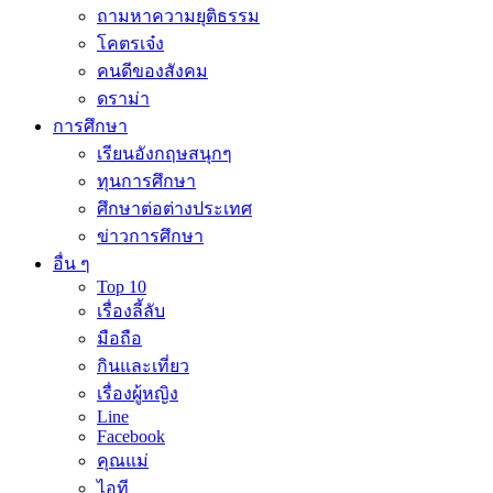
ถามหาความยุติธรรม
โคตรเจ๋ง
คนดีของสังคม
ดราม่า
การศึกษา
เรียนอังกฤษสนุกๆ
ทุนการศึกษา
ศึกษาต่อต่างประเทศ
ข่าวการศึกษา
อื่น ๆ
Top 10
เรื่องลี้ลับ
มือถือ
กินและเที่ยว
เรื่องผู้หญิง
Line
Facebook
คุณแม่
ไอที