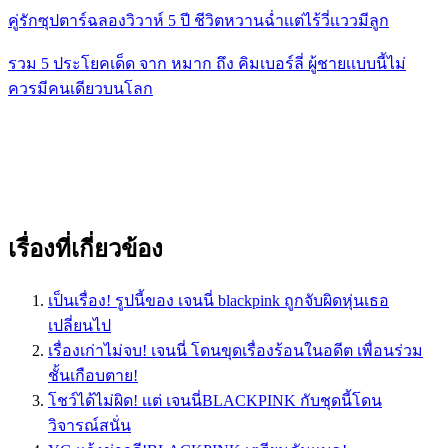
คู่รักซุปตาร์ฉลองวิวาห์ 5 ปี ชีวิตหวานฉ่ำเเต่ไร้วี่เเววมีลูก
รวม 5 ประโยคเด็ด จาก หมาก ถึง คิมเบอร์ลี่ ผู้ชายเเบบนี้ไม่
ควรมีคนเดียวบนโลก
เรื่องที่เกี่ยวข้อง
เป็นเรื่อง! รูปนี้ของ เจนนี่ blackpink ถูกจับผิดหุ่นเธอ
เปลี่ยนไป
เรื่องเก่าไม่จบ! เจนนี่ โดนขุดเรื่องร้อนในอดีต เพื่อนร่วม
ชั้นเกือบตาย!
โชว์ได้ไม่ผิด! เเต่ เจนนี่BLACKPINK กับชุดนี้โดน
วิจารณ์สนั่น