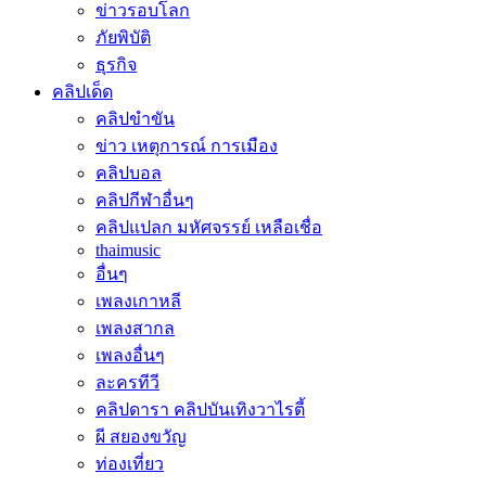
ข่าวรอบโลก
ภัยพิบัติ
ธุรกิจ
คลิปเด็ด
คลิปขำขัน
ข่าว เหตุการณ์ การเมือง
คลิปบอล
คลิปกีฬาอื่นๆ
คลิปแปลก มหัศจรรย์ เหลือเชื่อ
thaimusic
อื่นๆ
เพลงเกาหลี
เพลงสากล
เพลงอื่นๆ
ละครทีวี
คลิปดารา คลิปบันเทิงวาไรตี้
ผี สยองขวัญ
ท่องเที่ยว