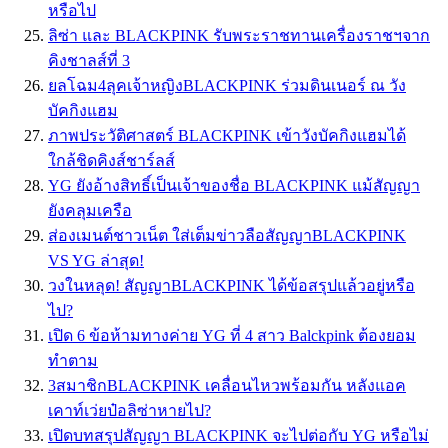
หรือไป
ลิซ่า และ BLACKPINK รับพระราชทานเครื่องราชฯจาก
คิงชาลส์ที่ 3
ยลโฉม4ลุคเจ้าหญิงBLACKPINK ร่วมดินเนอร์ ณ วัง
บัคกิงแฮม
ภาพประวัติศาสตร์ BLACKPINK เข้าวังบัคกิงแฮมได้
ใกล้ชิดคิงส์ชาร์ลส์
YG ยังอ้างสิทธิ์เป็นเจ้าของชื่อ BLACKPINK แม้สัญญา
ยังคลุมเครือ
ส่องเมนต์ชาวเน็ต ใส่เต็มข่าวลือสัญญาBLACKPINK
VS YG ล่าสุด!
วงในหลุด! สัญญาBLACKPINK ได้ข้อสรุปแล้วอยู่หรือ
ไป?
เปิด 6 ข้อห้ามทางค่าย YG ที่ 4 สาว Balckpink ต้องยอม
ทำตาม
3สมาชิกBLACKPINK เคลื่อนไหวพร้อมกัน หลังแอค
เคาท์เว่ยป๋อลิซ่าหายไป?
เปิดบทสรุปสัญญา BLACKPINK จะไปต่อกับ YG หรือไม่