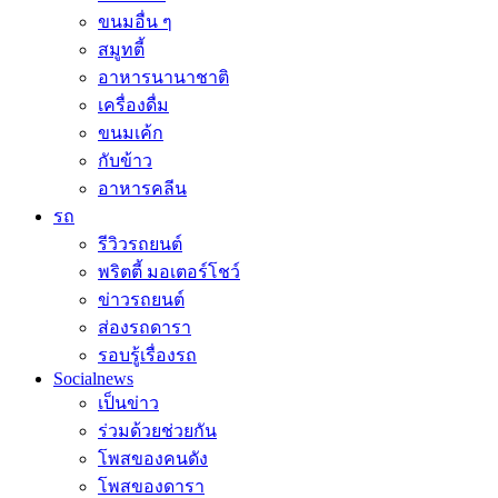
ขนมอื่น ๆ
สมูทตี้
อาหารนานาชาติ
เครื่องดื่ม
ขนมเค้ก
กับข้าว
อาหารคลีน
รถ
รีวิวรถยนต์
พริตตี้ มอเตอร์โชว์
ข่าวรถยนต์
ส่องรถดารา
รอบรู้เรื่องรถ
Socialnews
เป็นข่าว
ร่วมด้วยช่วยกัน
โพสของคนดัง
โพสของดารา