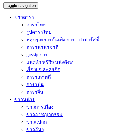
Toggle navigation
ข่าวดารา
ดาราไทย
รูปดาราไทย
หลุดๆวงการบันเทิง ดารา ปาปารัสซี่
ดารานานาชาติ
gossip ดารา
แนะนำ พรีวิว หนังดังw
เรื่องย่อ ละครฮิต
ดาราเกาหลี
ดาราปุ่น
ดาราจีน
ข่าวหน้า1
ข่าวการเมือง
ข่าวอาชญากรรม
ข่าวแปลก
ข่าวอื่นๆ