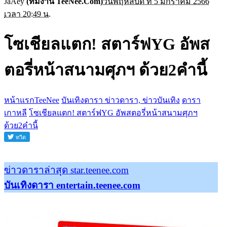
JaAey
(ทีมงาน TeeNee.Com)
วันพฤหัสบดี ที่ 5 มกราคม 2566
เวลา 20:49 น.
โซเชียลแตก! สตาร์ฟYG อัพส
ตอรี่หน้าสนามศุภฯ ด้วย2คำนี้
หน้าแรกTeeNee
บันเทิงดารา ข่าวดารา, ข่าวบันเทิง
ดารา
เกาหลี
โซเชียลแตก! สตาร์ฟYG อัพสตอรี่หน้าสนามศุภฯ
ด้วย2คำนี้
ข่าวดาราล่าสุด star.teenee.com
บันเทิงดารา entertain.teenee.com