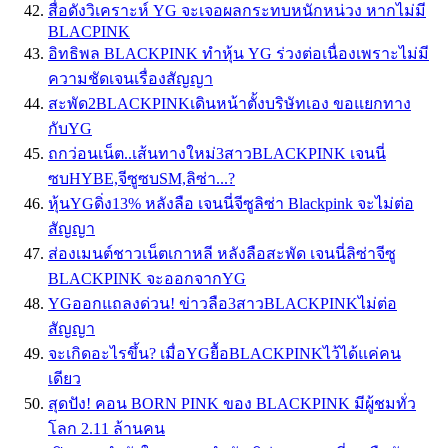
สื่อดังวิเคราะห์ YG จะเจอผลกระทบหนักหน่วง หากไม่มี
BLACPINK
อิทธิพล BLACKPINK ทำหุ้น YG ร่วงต่อเนื่องเพราะไม่มี
ความชัดเจนเรื่องสัญญา
สะพัด2BLACKPINKเดินหน้าตั้งบริษัทเอง ขอแยกทาง
กับYG
ถกว่อนเน็ต..เส้นทางใหม่3สาวBLACKPINK เจนนี่
ซบHYBE,จีซูซบSM,ลิซ่า...?
หุ้นYGดิ่ง13% หลังลือ เจนนี่จีซูลิซ่า Blackpink จะไม่ต่อ
สัญญา
ส่องเมนต์ชาวเน็ตเกาหลี หลังลือสะพัด เจนนี่ลิซ่าจีซู
BLACKPINK จะออกจากYG
YGออกแถลงด่วน! ข่าวลือ3สาวBLACKPINKไม่ต่อ
สัญญา
จะเกิดอะไรขึ้น? เมื่อYGยื้อBLACKPINKไว้ได้แค่คน
เดียว
สุดปัง! คอน BORN PINK ของ BLACKPINK มีผู้ชมทั่ว
โลก 2.11 ล้านคน