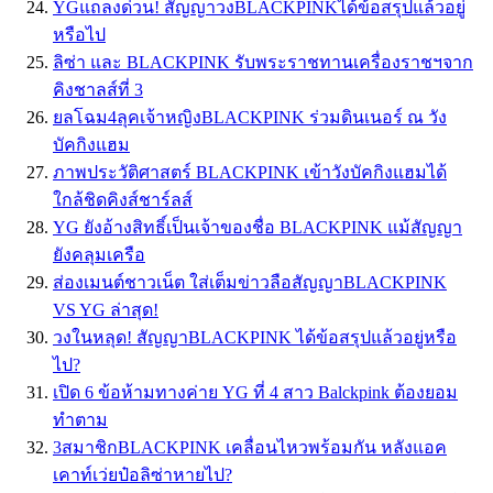
YGแถลงด่วน! สัญญาวงBLACKPINKได้ข้อสรุปแล้วอยู่
หรือไป
ลิซ่า และ BLACKPINK รับพระราชทานเครื่องราชฯจาก
คิงชาลส์ที่ 3
ยลโฉม4ลุคเจ้าหญิงBLACKPINK ร่วมดินเนอร์ ณ วัง
บัคกิงแฮม
ภาพประวัติศาสตร์ BLACKPINK เข้าวังบัคกิงแฮมได้
ใกล้ชิดคิงส์ชาร์ลส์
YG ยังอ้างสิทธิ์เป็นเจ้าของชื่อ BLACKPINK แม้สัญญา
ยังคลุมเครือ
ส่องเมนต์ชาวเน็ต ใส่เต็มข่าวลือสัญญาBLACKPINK
VS YG ล่าสุด!
วงในหลุด! สัญญาBLACKPINK ได้ข้อสรุปแล้วอยู่หรือ
ไป?
เปิด 6 ข้อห้ามทางค่าย YG ที่ 4 สาว Balckpink ต้องยอม
ทำตาม
3สมาชิกBLACKPINK เคลื่อนไหวพร้อมกัน หลังแอค
เคาท์เว่ยป๋อลิซ่าหายไป?