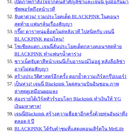
เปิดภาพกำลังใจจากคนสำคัญลิซ่าและเจนนี่ จูงมือกันมา
ซัพพอร์ตถึงหน้าเวที
จับตาด่วน! รวมประโยคเด็ด BLACKPINK ในคอนฯ
สุดท้าย เเฟนๆลุ้นเรื่องสัญญา
กรี๊ด! ดาราหนุ่มฮ็อตโผล่หลังเวที ไปสนิทกับ เจนนี่
BLACKPINK ตอนไหน?
โซเชียลแตก..เจนนี่ลั่นประโยคเด็ดกลางคอนฯสุดท้าย
BLACKPINK ทำแฟนๆน้ำตาร่วง
ชาวเน็ตจับตาสีหน้าเจนนี่เก็บอารมณ์ไม่อยู่ หลังลือลิซ่า
อาจไม่ต่อสัญญา
สร้างประวัติศาสตร์อีกครั้ง ตอกย้ำความเกิร์ลกรุ๊ปเบอร์1
เป็นห่วง! เจนนี่ Blackpink โผล่สนามบินอินชอน ภาพ
ล่าสุดดูเหมือนผอมลง
ส่องรายได้เวิร์ลทัวร์รอบโลก Blackpink ทำเงินให้ YG
เงินมหาศาล!
เจนนี่Blackpink สร้างความฮือฮาอีกครั้งด้วยหุ่นอันน่าทึ่ง
ตลอด 8 ปี
BLACKPINK ได้รับคำชมที่แสดงคอนเสิร์ตใน MetLife