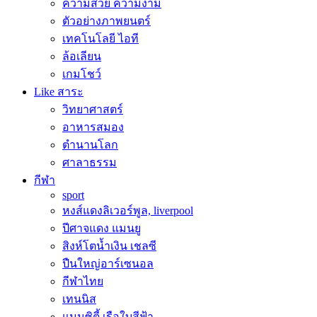
ความสวย ความงาม
ตัวอย่างภาพยนตร์
เทคโนโลยี ไอที
ล้อเลียน
เกมโชว์
Like สาระ
วิทยาศาสตร์
อาหารสมอง
ตำนานโลก
ศาลาธรรม
กีฬา
sport
หงส์แดงลิเวอร์พูล, liverpool
ปีศาจแดง แมนยู
สิงห์โตน้ำเงิน เชลซี
ปืนใหญ่อาร์เซนอล
กีฬาไทย
เทนนิส
แมนซิตี้ เรือใบสีฟ้า