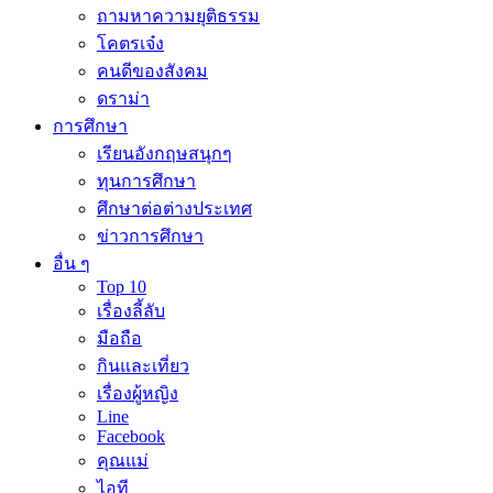
ถามหาความยุติธรรม
โคตรเจ๋ง
คนดีของสังคม
ดราม่า
การศึกษา
เรียนอังกฤษสนุกๆ
ทุนการศึกษา
ศึกษาต่อต่างประเทศ
ข่าวการศึกษา
อื่น ๆ
Top 10
เรื่องลี้ลับ
มือถือ
กินและเที่ยว
เรื่องผู้หญิง
Line
Facebook
คุณแม่
ไอที