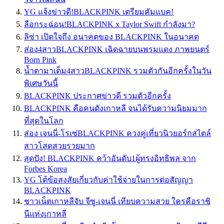
YG แจ้งข่าวดี!BLACKPINK เตรียมคัมแบค!
ลือกระฉ่อน!BLACKPINK x Taylor Swift กำลังมา?
ลิซ่า เปิดใจถึง อนาคตของ BLACKPINK ในอนาคต
ส่อง4สาวBLACKPINK เฉิดฉายบนพรมแดง ภาพยนตร์
Born Pink
น้ำตามาเต็ม4สาวBLACKPINK รวมตัวกันอีกครั้งในวัน
พิเศษวันนี้
BLACKPINK ประกาศข่าวดี รวมตัวอีกครั้ง
BLACKPINK คือคนดังเกาหลี จนได้รับความนิยมมาก
ที่สุดในโลก
ส่อง เจนนี่-โรเซ่BLACKPINK ควงคู่เที่ยวนิวยอร์กสไตล์
สาวโสดสวยรวยมาก
สุดปัง! BLACKPINK คว้าอันดับ1ผู้ทรงอิทธิพล จาก
Forbes Korea
YG โต้ข้อสงสัยเกี่ยวกับค่าใช้จ่ายในการต่อสัญญา
BLACKPINK
ชาวเน็ตเกาหลีจับ จีซู-เจนนี่ เทียบความสวย ใครคือราชิ
นีเเห่งเกาหลี