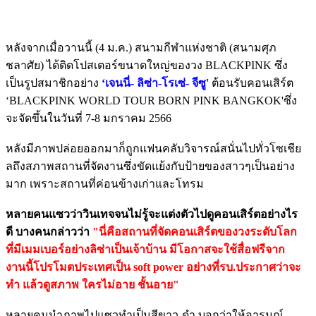
หลังจากเมื่อวานนี้ (4 ม.ค.) สนามกีฬาแห่งชาติ (สนามศุภ
ชลาศัย) ได้ติดโปสเตอร์ขนาดใหญ่ของวง BLACKPINK ซึ่ง
เป็นรูปสมาชิกอย่าง
‘เจนนี่- ลิซ่า-โรเซ่- จีซู'
ต้อนรับคอนเสิร์ต
‘BLACKPINK WORLD TOUR BORN PINK BANGKOK'ซึ่ง
จะจัดขึ้นในวันที่ 7-8 มกราคม 2566
หลังมีภาพปล่อยออกมาก็ถูกแฟนคลับวิจารณ์สนั่นไปทั่วโซเชีย
ลถึงสภาพสถานที่จัดงานซึ่งขัดแย้งกับป้ายของสาวๆเป็นอย่าง
มาก เพราะสถานที่ค่อนข้างเก่าและโทรม
หลายคนแซวว่าวินเทจจนไม่รู้จะแต่งตัวไปดูคอนเสิร์ตอย่างไร
ดี บางคนกล่าวว่า
"นี่คือสถานที่จัดคอนเสิร์ตของวงระดับโลก
ที่มีเมมเบอร์อย่างลิซ่าเป็นเจ้าบ้าน มีโอกาสจะใช้สื่อฟรีจาก
งานนี้โปรโมตประเทศเป็น soft power อย่างที่รบ.ประกาศว่าจะ
ทำ แล้วดูสภาพ ใครไม่อาย ชั้นอาย"
หลายคนนำภาพไปแซวทำเป็นสีขาว-ดำ บอกว่าให้อารมณ์