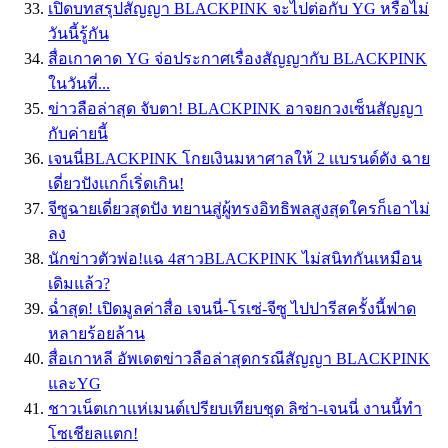
เปิดบทสรุปสัญญา BLACKPINK จะไปต่อกับ YG หรือไม่
วันนี้รู้กัน
สื่อเกาคาด YG จ่อประกาศเรื่องสัญญากับ BLACKPINK
ในวันที่...
ข่าวลือล่าสุด จับตา! BLACKPINK อาจยกวงเซ็นสัญญา
กับค่ายนี้
เจนนี่BLACKPINK โกยเงินมหาศาลให้ 2 เเบรนด์ดัง ฉาย
เดี่ยวปังเเกก็เริ่ดเกิน!
จีซูฉายเดี่ยวสุดปัง ทยานสู่ผู้ทรงอิทธิพลสูงสุดใครก็เอาไม่
ลง
นักข่าวตัวพ่อ!แฉ 4สาวBLACKPINK ไม่สนิทกันเหมือน
เดิมแล้ว?
ฉ่ำสุด! เปิดมูลค่าสื่อ เจนนี่-โรเซ่-จีซู ไปปารีสครั้งนี้ฟาด
หลายร้อยล้าน
สื่อเกาหลี อัพเดตข่าวลือล่าสุดกรณีสัญญา BLACKPINK
และYG
ชาวเน็ตเกาเเห่เมนต์เปรียบเทียบชุด ลิซ่า-เจนนี่ งานนี้ทำ
โซเชียลเเตก!