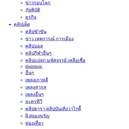
ข่าวรอบโลก
ภัยพิบัติ
ธุรกิจ
คลิปเด็ด
คลิปขำขัน
ข่าว เหตุการณ์ การเมือง
คลิปบอล
คลิปกีฬาอื่นๆ
คลิปแปลก มหัศจรรย์ เหลือเชื่อ
thaimusic
อื่นๆ
เพลงเกาหลี
เพลงสากล
เพลงอื่นๆ
ละครทีวี
คลิปดารา คลิปบันเทิงวาไรตี้
ผี สยองขวัญ
ท่องเที่ยว