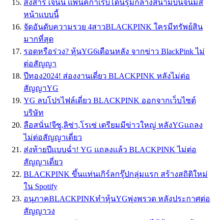
สงสาร เจนนี่ เเพนิคกำเริบโดนรุมกลางสนามบินจนมีสี
หน้าเเบบนี้
จัดอันดับความรวย 4สาวBLACKPINK ใครมีทรัพย์สิน
มากที่สุด
รอดหรือร่วง? หุ้นYG6เดือนหลัง จากข่าว BlackPink ไม่
ต่อสัญญา
ปีทอง2024! ส่องงานเดี่ยว BLACKPINK หลังไม่ต่อ
สัญญาYG
YG ลบโปรไฟล์เดี่ยว BLACKPINK ออกจากเว็บไซต์
บริษัท
ลือสนั่น!จีซู,ลิซ่า,โรเซ่ เตรียมมีข่าวใหญ่ หลังYGแถลง
ไม่ต่อสัญญาเดี่ยว
ส่งท้ายปีเเบบฉ่ำ! YG เเถลงเเล้ว BLACKPINK ไม่ต่อ
สัญญาเดี่ยว
BLACKPINK ขึ้นแท่นเกิร์ลกรุ๊ปกลุ่มแรก สร้างสถิติใหม่
ใน Spotify
อนุภาคBLACKPINKทำหุ้นYGพุ่งพรวด หลังประกาศต่อ
สัญญาวง