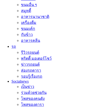
ขนมอื่น ๆ
สมูทตี้
อาหารนานาชาติ
เครื่องดื่ม
ขนมเค้ก
กับข้าว
อาหารคลีน
รถ
รีวิวรถยนต์
พริตตี้ มอเตอร์โชว์
ข่าวรถยนต์
ส่องรถดารา
รอบรู้เรื่องรถ
Socialnews
เป็นข่าว
ร่วมด้วยช่วยกัน
โพสของคนดัง
โพสของดารา