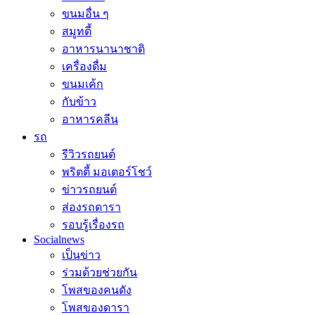
ขนมอื่น ๆ
สมูทตี้
อาหารนานาชาติ
เครื่องดื่ม
ขนมเค้ก
กับข้าว
อาหารคลีน
รถ
รีวิวรถยนต์
พริตตี้ มอเตอร์โชว์
ข่าวรถยนต์
ส่องรถดารา
รอบรู้เรื่องรถ
Socialnews
เป็นข่าว
ร่วมด้วยช่วยกัน
โพสของคนดัง
โพสของดารา