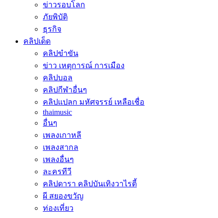
ข่าวรอบโลก
ภัยพิบัติ
ธุรกิจ
คลิปเด็ด
คลิปขำขัน
ข่าว เหตุการณ์ การเมือง
คลิปบอล
คลิปกีฬาอื่นๆ
คลิปแปลก มหัศจรรย์ เหลือเชื่อ
thaimusic
อื่นๆ
เพลงเกาหลี
เพลงสากล
เพลงอื่นๆ
ละครทีวี
คลิปดารา คลิปบันเทิงวาไรตี้
ผี สยองขวัญ
ท่องเที่ยว