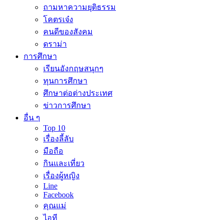
ถามหาความยุติธรรม
โคตรเจ๋ง
คนดีของสังคม
ดราม่า
การศึกษา
เรียนอังกฤษสนุกๆ
ทุนการศึกษา
ศึกษาต่อต่างประเทศ
ข่าวการศึกษา
อื่น ๆ
Top 10
เรื่องลี้ลับ
มือถือ
กินและเที่ยว
เรื่องผู้หญิง
Line
Facebook
คุณแม่
ไอที