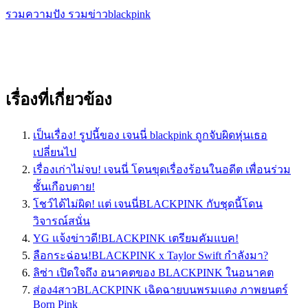
รวมความปัง รวมข่าวblackpink
เรื่องที่เกี่ยวข้อง
เป็นเรื่อง! รูปนี้ของ เจนนี่ blackpink ถูกจับผิดหุ่นเธอ
เปลี่ยนไป
เรื่องเก่าไม่จบ! เจนนี่ โดนขุดเรื่องร้อนในอดีต เพื่อนร่วม
ชั้นเกือบตาย!
โชว์ได้ไม่ผิด! เเต่ เจนนี่BLACKPINK กับชุดนี้โดน
วิจารณ์สนั่น
YG แจ้งข่าวดี!BLACKPINK เตรียมคัมแบค!
ลือกระฉ่อน!BLACKPINK x Taylor Swift กำลังมา?
ลิซ่า เปิดใจถึง อนาคตของ BLACKPINK ในอนาคต
ส่อง4สาวBLACKPINK เฉิดฉายบนพรมแดง ภาพยนตร์
Born Pink