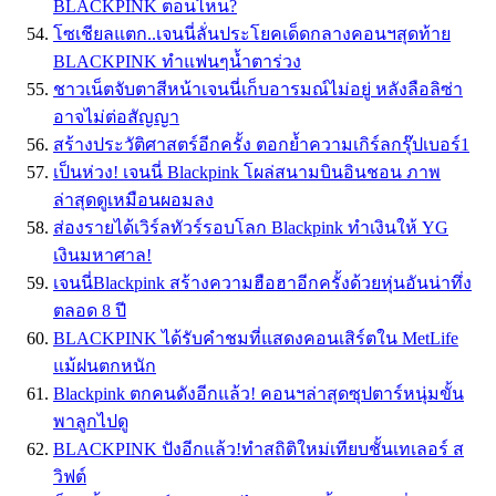
BLACKPINK ตอนไหน?
โซเชียลแตก..เจนนี่ลั่นประโยคเด็ดกลางคอนฯสุดท้าย
BLACKPINK ทำแฟนๆน้ำตาร่วง
ชาวเน็ตจับตาสีหน้าเจนนี่เก็บอารมณ์ไม่อยู่ หลังลือลิซ่า
อาจไม่ต่อสัญญา
สร้างประวัติศาสตร์อีกครั้ง ตอกย้ำความเกิร์ลกรุ๊ปเบอร์1
เป็นห่วง! เจนนี่ Blackpink โผล่สนามบินอินชอน ภาพ
ล่าสุดดูเหมือนผอมลง
ส่องรายได้เวิร์ลทัวร์รอบโลก Blackpink ทำเงินให้ YG
เงินมหาศาล!
เจนนี่Blackpink สร้างความฮือฮาอีกครั้งด้วยหุ่นอันน่าทึ่ง
ตลอด 8 ปี
BLACKPINK ได้รับคำชมที่แสดงคอนเสิร์ตใน MetLife
แม้ฝนตกหนัก
Blackpink ตกคนดังอีกแล้ว! คอนฯล่าสุดซุปตาร์หนุ่มขั้น
พาลูกไปดู
BLACKPINK ปังอีกแล้ว!ทำสถิติใหม่เทียบชั้นเทเลอร์ ส
วิฟต์