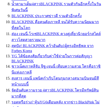
น้ำตามาเต็ม4สาวBLACKPINK รวมตัวกันอีกครั้งในวัน
พิเศษวันนี้
BLACKPINK ประกาศข่าวดี รวมตัวอีกครั้ง
BLACKPINK คือคนดังเกาหลี จนได้รับความนิยมมาก
ที่สุดในโลก
ส่อง เจนนี่-โรเซ่BLACKPINK ควงคู่เที่ยวนิวยอร์กสไตล์
สาวโสดสวยรวยมาก
สุดปัง! BLACKPINK คว้าอันดับ1ผู้ทรงอิทธิพล จาก
Forbes Korea
YG โต้ข้อสงสัยเกี่ยวกับค่าใช้จ่ายในการต่อสัญญา
BLACKPINK
ชาวเน็ตเกาหลีจับ จีซู-เจนนี่ เทียบความสวย ใครคือราชิ
นีเเห่งเกาหลี
สงสาร เจนนี่ เเพนิคกำเริบโดนรุมกลางสนามบินจนมีสี
หน้าเเบบนี้
จัดอันดับความรวย 4สาวBLACKPINK ใครมีทรัพย์สิน
มากที่สุด
รอดหรือร่วง? หุ้นYG6เดือนหลัง จากข่าว BlackPink ไม่