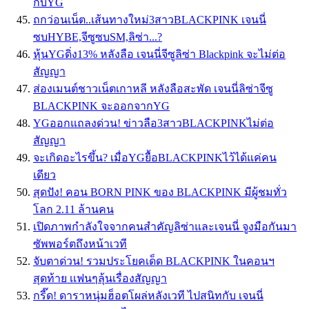
กับYG
ถกว่อนเน็ต..เส้นทางใหม่3สาวBLACKPINK เจนนี่
ซบHYBE,จีซูซบSM,ลิซ่า...?
หุ้นYGดิ่ง13% หลังลือ เจนนี่จีซูลิซ่า Blackpink จะไม่ต่อ
สัญญา
ส่องเมนต์ชาวเน็ตเกาหลี หลังลือสะพัด เจนนี่ลิซ่าจีซู
BLACKPINK จะออกจากYG
YGออกแถลงด่วน! ข่าวลือ3สาวBLACKPINKไม่ต่อ
สัญญา
จะเกิดอะไรขึ้น? เมื่อYGยื้อBLACKPINKไว้ได้แค่คน
เดียว
สุดปัง! คอน BORN PINK ของ BLACKPINK มีผู้ชมทั่ว
โลก 2.11 ล้านคน
เปิดภาพกำลังใจจากคนสำคัญลิซ่าและเจนนี่ จูงมือกันมา
ซัพพอร์ตถึงหน้าเวที
จับตาด่วน! รวมประโยคเด็ด BLACKPINK ในคอนฯ
สุดท้าย เเฟนๆลุ้นเรื่องสัญญา
กรี๊ด! ดาราหนุ่มฮ็อตโผล่หลังเวที ไปสนิทกับ เจนนี่