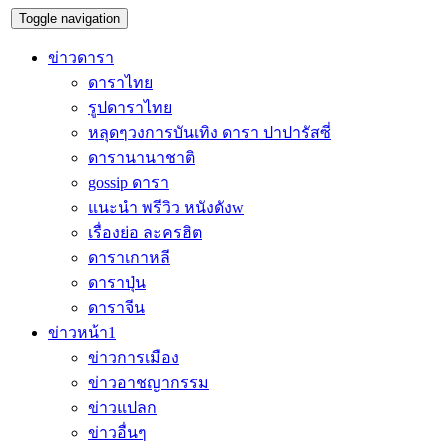
Toggle navigation
ข่าวดารา
ดาราไทย
รูปดาราไทย
หลุดๆวงการบันเทิง ดารา ปาปารัสซี่
ดารานานาชาติ
gossip ดารา
แนะนำ พรีวิว หนังดังw
เรื่องย่อ ละครฮิต
ดาราเกาหลี
ดาราปุ่น
ดาราจีน
ข่าวหน้า1
ข่าวการเมือง
ข่าวอาชญากรรม
ข่าวแปลก
ข่าวอื่นๆ