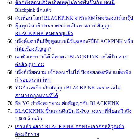
ช็อกทั้งคอนเสิร์ต เกิดเหตุไม่คาดฝันขึ้นกับ เจนนี่
Blackpink อีกเเล้ว
สะเทือนโลก! BLACKPINK จารึกสถิติใหม่ของเกิร์ลกรุ๊ป
ลุ้นทุกวินาที ประกาศอย่างเป็นทางการ สัญญา
BLACKPINK หมดอายุแล้ว
บลิ๊งค์แตกตื่น!จีซูพูดแบบนี้วันฉลอง7ปีBLACKPINK หรือ
มีนัยเรื่องสัญญา?
เผยตัวเลขรายได้ ที่คาดว่าBLACKPINK จะได้รับ หาก
ต่อสัญญา YG
บลิ๊งก์เวียดนาม เข้าคอนฯไม่ได้ บึ่งจยย.จอดฟัง‘แบล็กพิง
ก์’รอบสนามกีฬา
YGกังวลเกี่ยวกับสัญญา BLACKPINK เพราะวงไม่
สามารถถูกแทนที่ได้
ลือ YG กำลังพยายาม ต่อสัญญากับ BLACKPINK
BLACKPINK ขึ้นแท่นศิลปิน K-Pop วงแรกที่มียอดวิวถึง
1,600 ล้านวิว
เอาแล้ว 4สาว BLACKPINK ตกพระเอกฮอลลีวูดเข้า
ด้อมอีกราย