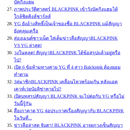
บัคกิงแฮม
ภาพประวัติศาสตร์ BLACKPINK เข้าวังบัคกิงแฮมได้
ใกล้ชิดคิงส์ชาร์ลส์
YG ยังอ้างสิทธิ์เป็นเจ้าของชื่อ BLACKPINK แม้สัญญา
ยังคลุมเครือ
ส่องเมนต์ชาวเน็ต ใส่เต็มข่าวลือสัญญาBLACKPINK
VS YG ล่าสุด!
วงในหลุด! สัญญาBLACKPINK ได้ข้อสรุปแล้วอยู่หรือ
ไป?
เปิด 6 ข้อห้ามทางค่าย YG ที่ 4 สาว Balckpink ต้องยอม
ทำตาม
3สมาชิกBLACKPINK เคลื่อนไหวพร้อมกัน หลังแอค
เคาท์เว่ยป๋อลิซ่าหายไป?
เปิดบทสรุปสัญญา BLACKPINK จะไปต่อกับ YG หรือไม่
วันนี้รู้กัน
สื่อเกาคาด YG จ่อประกาศเรื่องสัญญากับ BLACKPINK
ในวันที่...
ข่าวลือล่าสุด จับตา! BLACKPINK อาจยกวงเซ็นสัญญา