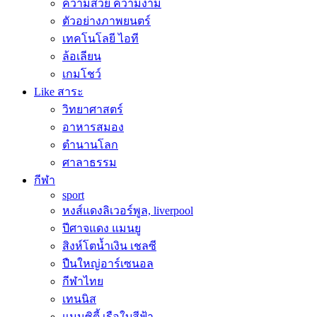
ความสวย ความงาม
ตัวอย่างภาพยนตร์
เทคโนโลยี ไอที
ล้อเลียน
เกมโชว์
Like สาระ
วิทยาศาสตร์
อาหารสมอง
ตำนานโลก
ศาลาธรรม
กีฬา
sport
หงส์แดงลิเวอร์พูล, liverpool
ปีศาจแดง แมนยู
สิงห์โตน้ำเงิน เชลซี
ปืนใหญ่อาร์เซนอล
กีฬาไทย
เทนนิส
แมนซิตี้ เรือใบสีฟ้า