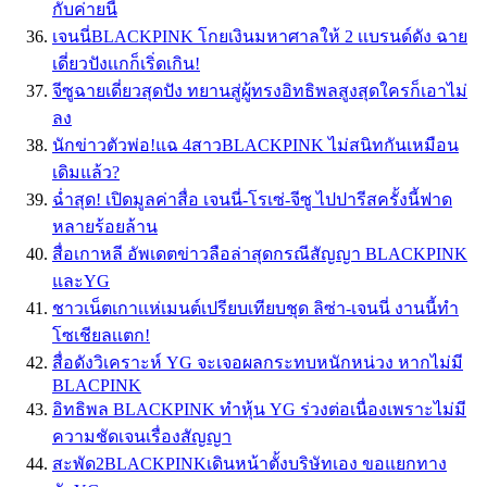
กับค่ายนี้
เจนนี่BLACKPINK โกยเงินมหาศาลให้ 2 เเบรนด์ดัง ฉาย
เดี่ยวปังเเกก็เริ่ดเกิน!
จีซูฉายเดี่ยวสุดปัง ทยานสู่ผู้ทรงอิทธิพลสูงสุดใครก็เอาไม่
ลง
นักข่าวตัวพ่อ!แฉ 4สาวBLACKPINK ไม่สนิทกันเหมือน
เดิมแล้ว?
ฉ่ำสุด! เปิดมูลค่าสื่อ เจนนี่-โรเซ่-จีซู ไปปารีสครั้งนี้ฟาด
หลายร้อยล้าน
สื่อเกาหลี อัพเดตข่าวลือล่าสุดกรณีสัญญา BLACKPINK
และYG
ชาวเน็ตเกาเเห่เมนต์เปรียบเทียบชุด ลิซ่า-เจนนี่ งานนี้ทำ
โซเชียลเเตก!
สื่อดังวิเคราะห์ YG จะเจอผลกระทบหนักหน่วง หากไม่มี
BLACPINK
อิทธิพล BLACKPINK ทำหุ้น YG ร่วงต่อเนื่องเพราะไม่มี
ความชัดเจนเรื่องสัญญา
สะพัด2BLACKPINKเดินหน้าตั้งบริษัทเอง ขอแยกทาง