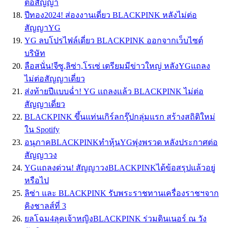
ต่อสัญญา
ปีทอง2024! ส่องงานเดี่ยว BLACKPINK หลังไม่ต่อ
สัญญาYG
YG ลบโปรไฟล์เดี่ยว BLACKPINK ออกจากเว็บไซต์
บริษัท
ลือสนั่น!จีซู,ลิซ่า,โรเซ่ เตรียมมีข่าวใหญ่ หลังYGแถลง
ไม่ต่อสัญญาเดี่ยว
ส่งท้ายปีเเบบฉ่ำ! YG เเถลงเเล้ว BLACKPINK ไม่ต่อ
สัญญาเดี่ยว
BLACKPINK ขึ้นแท่นเกิร์ลกรุ๊ปกลุ่มแรก สร้างสถิติใหม่
ใน Spotify
อนุภาคBLACKPINKทำหุ้นYGพุ่งพรวด หลังประกาศต่อ
สัญญาวง
YGแถลงด่วน! สัญญาวงBLACKPINKได้ข้อสรุปแล้วอยู่
หรือไป
ลิซ่า และ BLACKPINK รับพระราชทานเครื่องราชฯจาก
คิงชาลส์ที่ 3
ยลโฉม4ลุคเจ้าหญิงBLACKPINK ร่วมดินเนอร์ ณ วัง