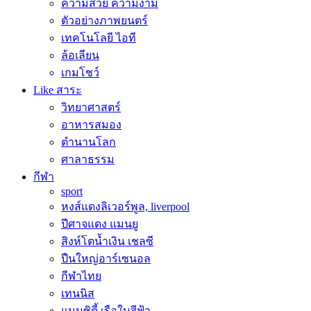
ความสวย ความงาม
ตัวอย่างภาพยนตร์
เทคโนโลยี ไอที
ล้อเลียน
เกมโชว์
Like สาระ
วิทยาศาสตร์
อาหารสมอง
ตำนานโลก
ศาลาธรรม
กีฬา
sport
หงส์แดงลิเวอร์พูล, liverpool
ปีศาจแดง แมนยู
สิงห์โตน้ำเงิน เชลซี
ปืนใหญ่อาร์เซนอล
กีฬาไทย
เทนนิส
แมนซิตี้ เรือใบสีฟ้า