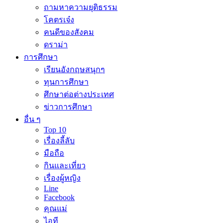
ถามหาความยุติธรรม
โคตรเจ๋ง
คนดีของสังคม
ดราม่า
การศึกษา
เรียนอังกฤษสนุกๆ
ทุนการศึกษา
ศึกษาต่อต่างประเทศ
ข่าวการศึกษา
อื่น ๆ
Top 10
เรื่องลี้ลับ
มือถือ
กินและเที่ยว
เรื่องผู้หญิง
Line
Facebook
คุณแม่
ไอที