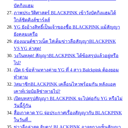
บัคกิงแฮม
ภาพประวัติศาสตร์ BLACKPINK เข้าวังบัคกิงแฮมได้
ใกล้ชิดคิงส์ชาร์ลส์
YG ยังอ้างสิทธิ์เป็นเจ้าของชื่อ BLACKPINK แม้สัญญา
ยังคลุมเครือ
ส่องเมนต์ชาวเน็ต ใส่เต็มข่าวลือสัญญาBLACKPINK
VS YG ล่าสุด!
วงในหลุด! สัญญาBLACKPINK ได้ข้อสรุปแล้วอยู่หรือ
ไป?
เปิด 6 ข้อห้ามทางค่าย YG ที่ 4 สาว Balckpink ต้องยอม
ทำตาม
3สมาชิกBLACKPINK เคลื่อนไหวพร้อมกัน หลังแอค
เคาท์เว่ยป๋อลิซ่าหายไป?
เปิดบทสรุปสัญญา BLACKPINK จะไปต่อกับ YG หรือไม่
วันนี้รู้กัน
สื่อเกาคาด YG จ่อประกาศเรื่องสัญญากับ BLACKPINK
ในวันที่...
ข่าวลือล่าสุด จับตา! BLACKPINK อาจยกวงเซ็นสัญญา