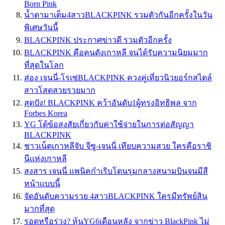
Born Pink
น้ำตามาเต็ม4สาวBLACKPINK รวมตัวกันอีกครั้งในวัน
พิเศษวันนี้
BLACKPINK ประกาศข่าวดี รวมตัวอีกครั้ง
BLACKPINK คือคนดังเกาหลี จนได้รับความนิยมมาก
ที่สุดในโลก
ส่อง เจนนี่-โรเซ่BLACKPINK ควงคู่เที่ยวนิวยอร์กสไตล์
สาวโสดสวยรวยมาก
สุดปัง! BLACKPINK คว้าอันดับ1ผู้ทรงอิทธิพล จาก
Forbes Korea
YG โต้ข้อสงสัยเกี่ยวกับค่าใช้จ่ายในการต่อสัญญา
BLACKPINK
ชาวเน็ตเกาหลีจับ จีซู-เจนนี่ เทียบความสวย ใครคือราชิ
นีเเห่งเกาหลี
สงสาร เจนนี่ เเพนิคกำเริบโดนรุมกลางสนามบินจนมีสี
หน้าเเบบนี้
จัดอันดับความรวย 4สาวBLACKPINK ใครมีทรัพย์สิน
มากที่สุด
รอดหรือร่วง? หุ้นYG6เดือนหลัง จากข่าว BlackPink ไม่