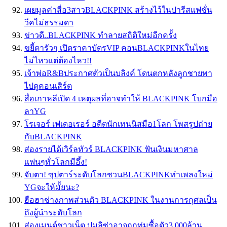
เผยมูลค่าสื่อ3สาวBLACKPINK สร้างไว้ในปารีสแฟชั่น
วีคไม่ธรรมดา
ข่าวดี..BLACKPINK ทำลายสถิติใหม่อีกครั้ง
ขยี้ตารัวๆ เปิดราคาบัตรVIP คอนBLACKPINKในไทย
ไม่ไหวแต่ต้องไหว!!
เจ้าพ่อR&Bประกาศตัวเป็นบลิงค์ โดนตกหลังลูกชายพา
ไปดูคอนเสิร์ต
สื่อเกาหลีเปิด 4 เหตุผลที่อาจทำให้ BLACKPINK โบกมือ
ลาYG
โรเจอร์ เฟเดอเรอร์ อดีตนักเทนนิสมือ1โลก โพสรูปถ่าย
กับBLACKPINK
ส่องรายได้เวิร์ลทัวร์ BLACKPINK ฟันเงินมหาศาล
เเฟนๆทั่วโลกมีอึ้ง!
จับตา! ซุปตาร์ระดับโลกชวนBLACKPINKทำเพลงใหม่
YGจะให้มั้ยนะ?
ฮือฮาช่างภาพส่วนตัว BLACKPINK ในงานการกุศลเป็น
ถึงผู้นำระดับโลก
ส่องเมนต์ชาวเน็ต ปมลิซ่าอาจถูกทุ่มซื้อตัว3,000ล้าน