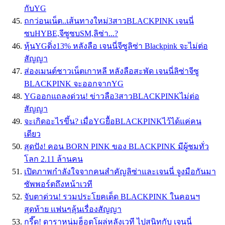
กับYG
ถกว่อนเน็ต..เส้นทางใหม่3สาวBLACKPINK เจนนี่
ซบHYBE,จีซูซบSM,ลิซ่า...?
หุ้นYGดิ่ง13% หลังลือ เจนนี่จีซูลิซ่า Blackpink จะไม่ต่อ
สัญญา
ส่องเมนต์ชาวเน็ตเกาหลี หลังลือสะพัด เจนนี่ลิซ่าจีซู
BLACKPINK จะออกจากYG
YGออกแถลงด่วน! ข่าวลือ3สาวBLACKPINKไม่ต่อ
สัญญา
จะเกิดอะไรขึ้น? เมื่อYGยื้อBLACKPINKไว้ได้แค่คน
เดียว
สุดปัง! คอน BORN PINK ของ BLACKPINK มีผู้ชมทั่ว
โลก 2.11 ล้านคน
เปิดภาพกำลังใจจากคนสำคัญลิซ่าและเจนนี่ จูงมือกันมา
ซัพพอร์ตถึงหน้าเวที
จับตาด่วน! รวมประโยคเด็ด BLACKPINK ในคอนฯ
สุดท้าย เเฟนๆลุ้นเรื่องสัญญา
กรี๊ด! ดาราหนุ่มฮ็อตโผล่หลังเวที ไปสนิทกับ เจนนี่