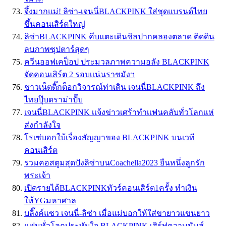
จึ้งมากแม่! ลิซ่า-เจนนี่BLACKPINK ใส่ชุดแบรนด์ไทย
ขึ้นคอนเสิร์ตใหญ่
ลิซ่าBLACKPINK คีบแตะเดินชิลปากคลองตลาด ติดดิน
ลบภาพซุปตาร์สุดๆ
ควีนออฟเคป็อป ประมวลภาพความอลัง BLACKPINK
จัดคอนเสิร์ต 2 รอบเเน่นราชมังฯ
ชาวเน็ตติ๊กต็อกวิจารณ์ท่าเดิน เจนนี่BLACKPINK ถึง
ไทยปุ๊บดราม่าปั๊บ
เจนนี่BLACKPINK เเจ้งข่าวเศร้าทำเเฟนคลับทั่วโลกเเห่
ส่งกำลังใจ
โรเซ่บอกใบ้เรื่องสัญญาของ BLACKPINK บนเวที
คอนเสิร์ต
รวมคอสตูมสุดปังลิซ่าบนCoachella2023 ยืนหนึ่งลูกรัก
พระเจ้า
เปิดรายได้BLACKPINKทัวร์คอนเสิร์ต1ครั้ง ทำเงิน
ให้YGมหาศาล
บลิ๊งค์แซว เจนนี่-ลิซ่า เมื่อแม่บอกให้ใส่ขายาวแขนยาว
แฟนทั่วโลกประทับใจ BLACKPINK เสิร์ฟความมันส์