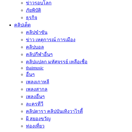
ข่าวรอบโลก
ภัยพิบัติ
ธุรกิจ
คลิปเด็ด
คลิปขำขัน
ข่าว เหตุการณ์ การเมือง
คลิปบอล
คลิปกีฬาอื่นๆ
คลิปแปลก มหัศจรรย์ เหลือเชื่อ
thaimusic
อื่นๆ
เพลงเกาหลี
เพลงสากล
เพลงอื่นๆ
ละครทีวี
คลิปดารา คลิปบันเทิงวาไรตี้
ผี สยองขวัญ
ท่องเที่ยว