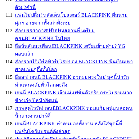
ด้วย2คำนี้
เเฟนไม่ปลิ้ม! หลังเห็นโปสเตอร์ BLACKPINK ที่สนาม
ศุภฯ อายมากทั้งเก่าทั้งเชย
ส่องบรรยากาศปรับปรุงสถานที่ เตรียม
คอนBLACKPINK ในไทย
ลือลั่นสั่นสะเทือน!BLACKPINK เตรียมย้ายค่าย? YG
ตอบแล้ว
ส่องรายได้เวิร์ลทัวร์ยุโรปของ BLACKPINK ฟันเงินมหา
ศาลเเฟนๆอึ้งทั้งโลก
ฮือฮา! เจนนี่ BLACKPINK อวดผมทรงใหม่ ลุคนี้น่ารัก
ทำเเฟนคลับทั่วโลกตะลึง
เจนนี่ BLACKPINK เจ้าเเม่เเฟชั่นตัวจริง กระโปรงเเหวก
ข้างเก๋ๆ ปีหน้าฮิตเเน่
ภาพสุดไวรัล! เจนนี่BLACKPINK หอมเเก้มหนุ่มหล่อคน
นี้กลางงานปาร์ตี้
เจนนี่BLACKPINK ทำคนมองทั้งงาน หลังใส่ชุดนี้ที่
เเฟชั่นโชว์เเบรนด์ดังล่าสุด