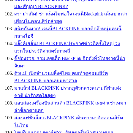
และสัญญา BLACKPINK?
ดราม่าเกิด! ชาวเน็ตไม่พอใจ เจนนี่Blackpink เต้นเบากว่า
เพื่อนในคอนเสิร์ตล่าสุด
สนิทกันมาก! เจนนี่BLACKPINK บอกคิดถึงหนุ่มคนนี้
กลางไอจี
บลิ๊งค์เฮลั่น! BLACKPINKประกาศข่าวดีครั้งใหญ่ วง
แรกในประวัติศาสตร์เกาหลี
ชี้ช่องรวย! รวมเลขเด็ด BlackPink ฮิตดังทั่วไทยงวดนี้น่า
จับตา
ตัวเเม่! เปิดจำนวนบลิ้งค์ไทย ตบเท้าดูคอนเสิร์ต
BLACKPINK บอกเลยมหาศาล
มาแล้ว! BLACKPINK ปรากฎตัวกลางสนามกีฬาแห่ง
ชาติ น่ารักสดใสสุดๆ
แอบส่องเครื่องบินส่วนตัว BLACKPINK เผยค่าเช่าเหมา
ลำช็อกตาแตก
ส่องแฟชั่นสี่สาวBLACKPINK เดินทางมาจัดคอนเสิร์ต
ในไทย
โซเชียลแตก! สตาร์ฟYG อัพสตอรี่หน้าสนามศุภฯ