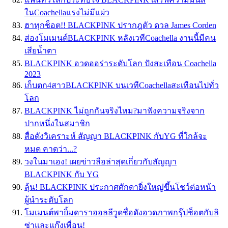
ในCoachellaแรงไม่มีแผ่ว
ฮาทุกช็อต!! BLACKPINK ปรากฎตัว ดวล James Corden
ส่องโมเมนต์BLACKPINK หลังเวทีCoachella งานนี้มีคน
เสียน้ำตา
BLACKPINK อวดออร่าระดับโลก ปังสะเทือน Coachella
2023⁣
เก็บตก4สาวBLACKPINK บนเวทีCoachellaสะเทือนไปทั่ว
โลก
BLACKPINK ไม่ถูกกันจริงไหม?มาฟังความจริงจาก
ปากหนึ่งในสมาชิก
สื่อดังวิเคราะห์ สัญญา BLACKPINK กับYG ที่ใกล้จะ
หมด คาดว่า...?
วงในมาเอง! เผยข่าวลือล่าสุดเกี่ยวกับสัญญา
BLACKPINK กับ YG
ลุ้น! BLACKPINK ประกาศศักดายิ่งใหญ่ขึ้นโชว์ต่อหน้า
ผู้นำระดับโลก
โมเมนต์พายิ้มดาราฮอลลีวูดชื่อดังอวดภาพกรุ๊ปช็อตกับลิ
ซ่าและแก๊งเพื่อน!