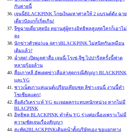
กับค่ายนี้
เจนนี่BLACKPINK โกยเงินมหาศาลให้ 2 เเบรนด์ดัง ฉาย
เดี่ยวปังเเกก็เริ่ดเกิน!
จีซูฉายเดี่ยวสุดปัง ทยานสู่ผู้ทรงอิทธิพลสูงสุดใครก็เอาไม่
ลง
นักข่าวตัวพ่อ!แฉ 4สาวBLACKPINK ไม่สนิทกันเหมือน
เดิมแล้ว?
ฉ่ำสุด! เปิดมูลค่าสื่อ เจนนี่-โรเซ่-จีซู ไปปารีสครั้งนี้ฟาด
หลายร้อยล้าน
สื่อเกาหลี อัพเดตข่าวลือล่าสุดกรณีสัญญา BLACKPINK
และYG
ชาวเน็ตเกาเเห่เมนต์เปรียบเทียบชุด ลิซ่า-เจนนี่ งานนี้ทำ
โซเชียลเเตก!
สื่อดังวิเคราะห์ YG จะเจอผลกระทบหนักหน่วง หากไม่มี
BLACPINK
อิทธิพล BLACKPINK ทำหุ้น YG ร่วงต่อเนื่องเพราะไม่มี
ความชัดเจนเรื่องสัญญา
สะพัด2BLACKPINKเดินหน้าตั้งบริษัทเอง ขอแยกทาง