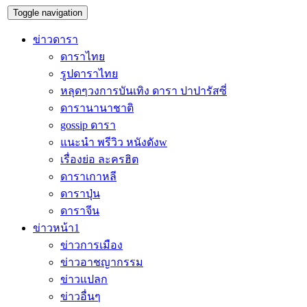
Toggle navigation
ข่าวดารา
ดาราไทย
รูปดาราไทย
หลุดๆวงการบันเทิง ดารา ปาปารัสซี่
ดารานานาชาติ
gossip ดารา
แนะนำ พรีวิว หนังดังw
เรื่องย่อ ละครฮิต
ดาราเกาหลี
ดาราปุ่น
ดาราจีน
ข่าวหน้า1
ข่าวการเมือง
ข่าวอาชญากรรม
ข่าวแปลก
ข่าวอื่นๆ