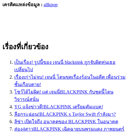
เครดิตแหล่งข้อมูล :
allkpop
เรื่องที่เกี่ยวข้อง
เป็นเรื่อง! รูปนี้ของ เจนนี่ blackpink ถูกจับผิดหุ่นเธอ
เปลี่ยนไป
เรื่องเก่าไม่จบ! เจนนี่ โดนขุดเรื่องร้อนในอดีต เพื่อนร่วม
ชั้นเกือบตาย!
โชว์ได้ไม่ผิด! เเต่ เจนนี่BLACKPINK กับชุดนี้โดน
วิจารณ์สนั่น
YG แจ้งข่าวดี!BLACKPINK เตรียมคัมแบค!
ลือกระฉ่อน!BLACKPINK x Taylor Swift กำลังมา?
ลิซ่า เปิดใจถึง อนาคตของ BLACKPINK ในอนาคต
ส่อง4สาวBLACKPINK เฉิดฉายบนพรมแดง ภาพยนตร์