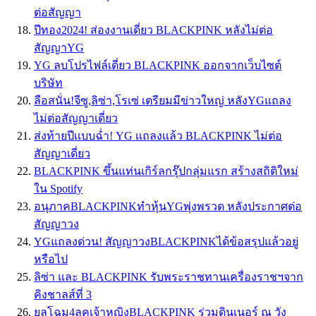
ต่อสัญญา
ปีทอง2024! ส่องงานเดี่ยว BLACKPINK หลังไม่ต่อ
สัญญาYG
YG ลบโปรไฟล์เดี่ยว BLACKPINK ออกจากเว็บไซต์
บริษัท
ลือสนั่น!จีซู,ลิซ่า,โรเซ่ เตรียมมีข่าวใหญ่ หลังYGแถลง
ไม่ต่อสัญญาเดี่ยว
ส่งท้ายปีเเบบฉ่ำ! YG เเถลงเเล้ว BLACKPINK ไม่ต่อ
สัญญาเดี่ยว
BLACKPINK ขึ้นแท่นเกิร์ลกรุ๊ปกลุ่มแรก สร้างสถิติใหม่
ใน Spotify
อนุภาคBLACKPINKทำหุ้นYGพุ่งพรวด หลังประกาศต่อ
สัญญาวง
YGแถลงด่วน! สัญญาวงBLACKPINKได้ข้อสรุปแล้วอยู่
หรือไป
ลิซ่า และ BLACKPINK รับพระราชทานเครื่องราชฯจาก
คิงชาลส์ที่ 3
ยลโฉม4ลุคเจ้าหญิงBLACKPINK ร่วมดินเนอร์ ณ วัง