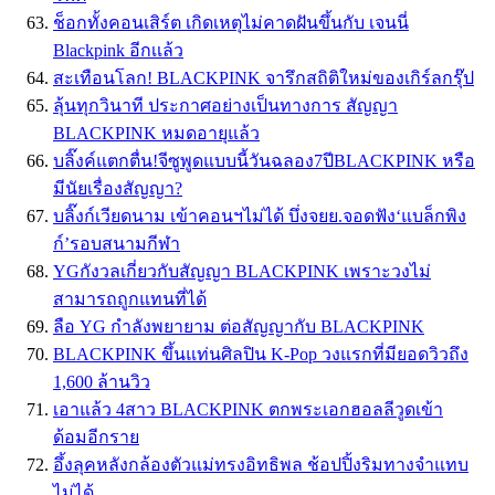
ช็อกทั้งคอนเสิร์ต เกิดเหตุไม่คาดฝันขึ้นกับ เจนนี่
Blackpink อีกเเล้ว
สะเทือนโลก! BLACKPINK จารึกสถิติใหม่ของเกิร์ลกรุ๊ป
ลุ้นทุกวินาที ประกาศอย่างเป็นทางการ สัญญา
BLACKPINK หมดอายุแล้ว
บลิ๊งค์แตกตื่น!จีซูพูดแบบนี้วันฉลอง7ปีBLACKPINK หรือ
มีนัยเรื่องสัญญา?
บลิ๊งก์เวียดนาม เข้าคอนฯไม่ได้ บึ่งจยย.จอดฟัง‘แบล็กพิง
ก์’รอบสนามกีฬา
YGกังวลเกี่ยวกับสัญญา BLACKPINK เพราะวงไม่
สามารถถูกแทนที่ได้
ลือ YG กำลังพยายาม ต่อสัญญากับ BLACKPINK
BLACKPINK ขึ้นแท่นศิลปิน K-Pop วงแรกที่มียอดวิวถึง
1,600 ล้านวิว
เอาแล้ว 4สาว BLACKPINK ตกพระเอกฮอลลีวูดเข้า
ด้อมอีกราย
อึ้งลุคหลังกล้องตัวแม่ทรงอิทธิพล ช้อปปิ้งริมทางจำแทบ
ไม่ได้