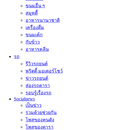
ขนมอื่น ๆ
สมูทตี้
อาหารนานาชาติ
เครื่องดื่ม
ขนมเค้ก
กับข้าว
อาหารคลีน
รถ
รีวิวรถยนต์
พริตตี้ มอเตอร์โชว์
ข่าวรถยนต์
ส่องรถดารา
รอบรู้เรื่องรถ
Socialnews
เป็นข่าว
ร่วมด้วยช่วยกัน
โพสของคนดัง
โพสของดารา