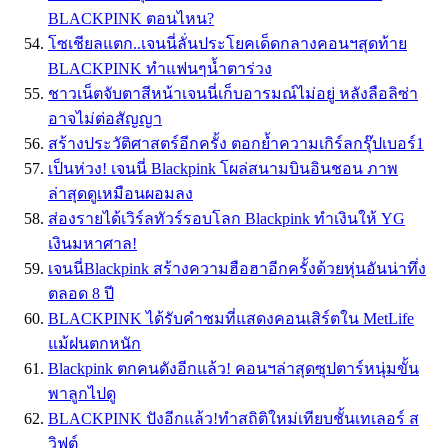
BLACKPINK ตอนไหน?
โซเชียลแตก..เจนนี่ลั่นประโยคเด็ดกลางคอนฯสุดท้าย
BLACKPINK ทำแฟนๆน้ำตาร่วง
ชาวเน็ตจับตาสีหน้าเจนนี่เก็บอารมณ์ไม่อยู่ หลังลือลิซ่า
อาจไม่ต่อสัญญา
สร้างประวัติศาสตร์อีกครั้ง ตอกย้ำความเกิร์ลกรุ๊ปเบอร์1
เป็นห่วง! เจนนี่ Blackpink โผล่สนามบินอินชอน ภาพ
ล่าสุดดูเหมือนผอมลง
ส่องรายได้เวิร์ลทัวร์รอบโลก Blackpink ทำเงินให้ YG
เงินมหาศาล!
เจนนี่Blackpink สร้างความฮือฮาอีกครั้งด้วยหุ่นอันน่าทึ่ง
ตลอด 8 ปี
BLACKPINK ได้รับคำชมที่แสดงคอนเสิร์ตใน MetLife
แม้ฝนตกหนัก
Blackpink ตกคนดังอีกแล้ว! คอนฯล่าสุดซุปตาร์หนุ่มขั้น
พาลูกไปดู
BLACKPINK ปังอีกแล้ว!ทำสถิติใหม่เทียบชั้นเทเลอร์ ส
วิฟต์