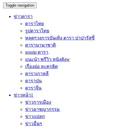
Toggle navigation
ข่าวดารา
ดาราไทย
รูปดาราไทย
หลุดๆวงการบันเทิง ดารา ปาปารัสซี่
ดารานานาชาติ
gossip ดารา
แนะนำ พรีวิว หนังดังw
เรื่องย่อ ละครฮิต
ดาราเกาหลี
ดาราปุ่น
ดาราจีน
ข่าวหน้า1
ข่าวการเมือง
ข่าวอาชญากรรม
ข่าวแปลก
ข่าวอื่นๆ