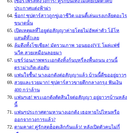
เซอร์ไพรส์ทั้งวงการ! คู่รักบันเทิงไม่เคยเปิดตัวคบ
ประกาศแต่งฟ้าผ่า
ช็อก! ซุปตาร์สาวถูกขู่เอาชีวิต แอนตี้เล่นแรงเกลียดอะไร
ขนาดนั้น
เปิดเหตุผลที่ไอยูต่อสัญญาค่ายโดยไม่อัพค่าตัว โอ้โห
แสนดีที่1เลย
ล้มตึงทั้งโซเชียล! มัดรวมภาพ วอนยองIVE โผล่เเฟชั่
นวีค สวยเหมือนลอยมา
เเชร์ว่อนภาพพระเอกดังทิ้งก้นบุหรี่ลงพื้นถนน งานนี้
ดราม่าเกิด-ส่อดับ
แฟนใจชื้น! นางเอกดังต่อสัญญาแล้ว บ้านนี้ดีขออยู่ยาวๆ
สวยเเละรวยมาก! ซุปตาร์สาวขายตึกกลางกรุง ฟันเงิน
400 กว่าล้าน
เเฟนๆเฮ! พระเอกดังตัดสินใจต่อสัญญา อยู่ยาวๆบ้านหลัง
นี้
เเฟนๆประกาศตามหานางเอกดัง เธอหายไปไหนหรือ
ออกจากวงการเเล้ว?
ตามคาด! คู่รักสุดฮ็อตเลิกกันแล้ว! หลังเปิดตัวคบไม่กี่