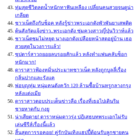
ทุ่มสุดชีวิตลดน้ำหนักทาฟันเหลือง เปลี่ยนคนสวยจนดูน่า
เกลียด
ชาวเน็ตถึงกับช็อค หลังรู้ข่าวพระเอกดังพัวพันยาเสพติด
ต้นสังกัดแจ้งข่าว..พระเอกดัง ซุ่มควงสาวญี่ปุ่นวิวาห์แล้ว
ชาวเน็ตชมไม่หยุด นางเอกดังเปลือยหน้าสดอยู่บ้าน เธอ
สวยสุดในวงการเเล้ว!
ซุปตาร์สาวถยอยลบรอยสักเเล้ว หลังทำเเฟนคลับช็อก
หนักมาก!
ดาราสาวฟ้องหมิ่นประมาทชาวเน็ต หลังถูกบูลลี่เรื่อง
กลิ่นปากและรังแค
พ่อบุญทุ่ม หนุ่มคนดังควัก 120 ล้านซื้อบ้านหรูกลางกรุง
หลังเเต่งเมีย
ดาราสาวตอบประเด็นข่าวลือ เรื่องที่เธอไปเดินริม
ชายหาดกับ กงยู
น่าเสียดาย! ดาราหนุ่มดาวรุ่ง ปฎิเสธบทพระเอกไม่รับ
เล่นซีรีส์เรื่องนี้เเล้ว
สิ้นสุดการรอคอย! คู่รักบันเทิงแฮปปี้ต้อนรับลูกชายคน