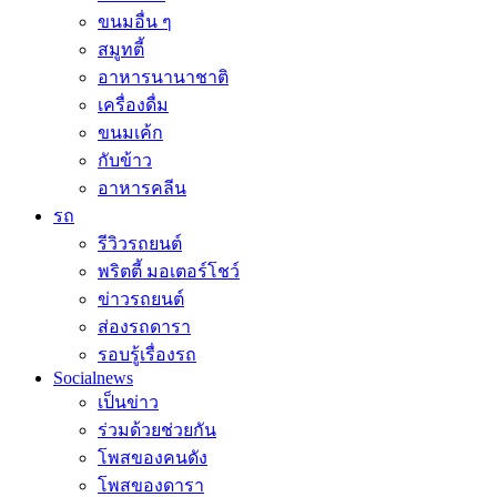
ขนมอื่น ๆ
สมูทตี้
อาหารนานาชาติ
เครื่องดื่ม
ขนมเค้ก
กับข้าว
อาหารคลีน
รถ
รีวิวรถยนต์
พริตตี้ มอเตอร์โชว์
ข่าวรถยนต์
ส่องรถดารา
รอบรู้เรื่องรถ
Socialnews
เป็นข่าว
ร่วมด้วยช่วยกัน
โพสของคนดัง
โพสของดารา