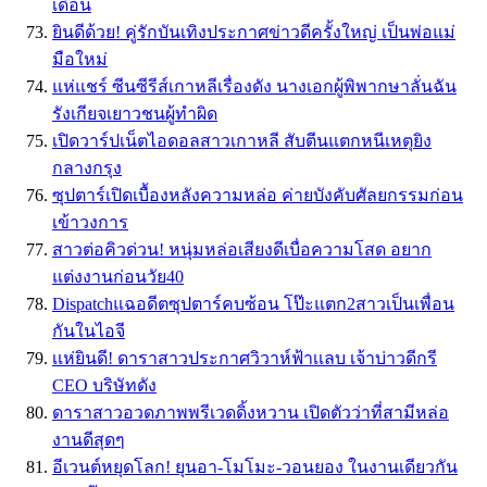
เดือน
ยินดีด้วย! คู่รักบันเทิงประกาศข่าวดีครั้งใหญ่ เป็นพ่อแม่
มือใหม่
แห่แชร์ ซีนซีรีส์เกาหลีเรื่องดัง นางเอกผู้พิพากษาลั่นฉัน
รังเกียจเยาวชนผู้ทำผิด
เปิดวาร์ปเน็ตไอดอลสาวเกาหลี สับตีนแตกหนีเหตุยิง
กลางกรุง
ซุปตาร์เปิดเบื้องหลังความหล่อ ค่ายบังคับศัลยกรรมก่อน
เข้าวงการ
สาวต่อคิวด่วน! หนุ่มหล่อเสียงดีเบื่อความโสด อยาก
แต่งงานก่อนวัย40
Dispatchแฉอดีตซุปตาร์คบซ้อน โป๊ะแตก2สาวเป็นเพื่อน
กันในไอจี
เเห่ยินดี! ดาราสาวประกาศวิวาห์ฟ้าเเลบ เจ้าบ่าวดีกรี
CEO บริษัทดัง
ดาราสาวอวดภาพพรีเวดดิ้งหวาน เปิดตัวว่าที่สามีหล่อ
งานดีสุดๆ
อีเวนต์หยุดโลก! ยุนอา-โมโมะ-วอนยอง ในงานเดียวกัน