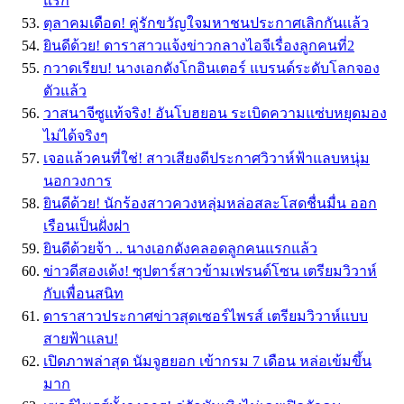
แรก
ตุลาคมเดือด! คู่รักขวัญใจมหาชนประกาศเลิกกันเเล้ว
ยินดีด้วย! ดาราสาวแจ้งข่าวกลางไอจีเรื่องลูกคนที่2
กวาดเรียบ! นางเอกดังโกอินเตอร์ แบรนด์ระดับโลกจอง
ตัวแล้ว
วาสนาจีซูแท้จริง! อันโบฮยอน ระเบิดความแซ่บหยุดมอง
ไม่ได้จริงๆ
เจอแล้วคนที่ใช่! สาวเสียงดีประกาศวิวาห์ฟ้าแลบหนุ่ม
นอกวงการ
ยินดีด้วย! นักร้องสาวควงหลุ่มหล่อสละโสดชื่นมื่น ออก
เรือนเป็นฝั่งฝา
ยินดีด้วยจ้า .. นางเอกดังคลอดลูกคนแรกแล้ว
ข่าวดีสองเด้ง! ซุปตาร์สาวข้ามเฟรนด์โซน เตรียมวิวาห์
กับเพื่อนสนิท
ดาราสาวประกาศข่าวสุดเซอร์ไพรส์ เตรียมวิวาห์เเบบ
สายฟ้าเเลบ!
เปิดภาพล่าสุด นัมจูฮยอก เข้ากรม 7 เดือน หล่อเข้มขึ้น
มาก