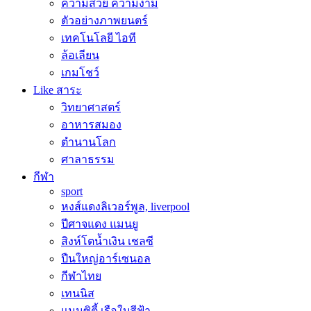
ความสวย ความงาม
ตัวอย่างภาพยนตร์
เทคโนโลยี ไอที
ล้อเลียน
เกมโชว์
Like สาระ
วิทยาศาสตร์
อาหารสมอง
ตำนานโลก
ศาลาธรรม
กีฬา
sport
หงส์แดงลิเวอร์พูล, liverpool
ปีศาจแดง แมนยู
สิงห์โตน้ำเงิน เชลซี
ปืนใหญ่อาร์เซนอล
กีฬาไทย
เทนนิส
แมนซิตี้ เรือใบสีฟ้า