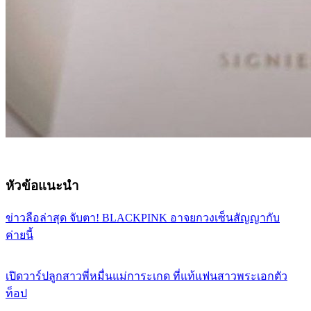
หัวข้อแนะนำ
ข่าวลือล่าสุด จับตา! BLACKPINK อาจยกวงเซ็นสัญญากับ
ค่ายนี้
เปิดวาร์ปลูกสาวพี่หมื่นแม่การะเกด ที่แท้แฟนสาวพระเอกตัว
ท็อป