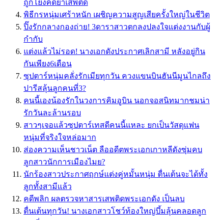
ถูกโยงคดียาเสพติด
พิธีกรหนุ่มเศร้าหนัก เผชิญความสูญเสียครั้งใหญ่ในชีวิต
ปิ๊งรักกลางกองถ่าย! 3ดาราสาวตกลงปลงใจแต่งงานกับผู้
กำกับ
แต่งแล้วไม่รอด! นางเอกดังประกาศเลิกสามี หลังอยู่กิน
กันเพียง6เดือน
ซุปตาร์หนุ่มคลั่งรักเมียทุกวัน ควงแขนบินฮันนีมูนไกลถึง
ปารีสลุ้นลูกคนที่3?
คนนี้เองน้องรักในวงการคิมอูบิน นอกจอสนิทมากชมน่า
รักวันละล้านรอบ
สาวๆเจอแล้วซุปตาร์เทสดีคนนี้แหละ ยกเป็นวัสดุแฟน
หนุ่มที่จริงใจหล่อมาก
ส่องความเห็นชาวเน็ต ลืออดีตพระเอกเกาหลีดังซุ่มคบ
ลูกสาวนักการเมืองไมย?
นักร้องสาวประกาศฤกษ์แต่งคู่หมั้นหนุ่ม ตื่นเต้นจะได้ทั้ง
ลูกทั้งสามีแล้ว
คดีพลิก ผลตรวจหาสารเสพติดพระเอกดัง เป็นลบ
ตื่นเต้นทุกวัน! นางเอกสาวโชว์ท้องใหญ่บึ้มลุ้นคลอดลูก