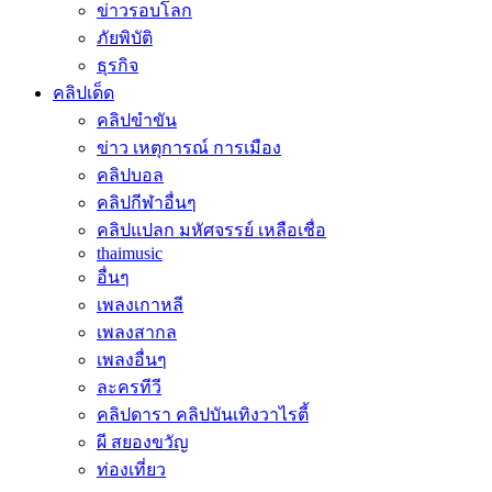
ข่าวรอบโลก
ภัยพิบัติ
ธุรกิจ
คลิปเด็ด
คลิปขำขัน
ข่าว เหตุการณ์ การเมือง
คลิปบอล
คลิปกีฬาอื่นๆ
คลิปแปลก มหัศจรรย์ เหลือเชื่อ
thaimusic
อื่นๆ
เพลงเกาหลี
เพลงสากล
เพลงอื่นๆ
ละครทีวี
คลิปดารา คลิปบันเทิงวาไรตี้
ผี สยองขวัญ
ท่องเที่ยว