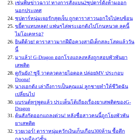
เซ่นพิษข่าวฉาว! ทางการสั่งแบน2ซุปตาร์ดังห้ามออก
นอกประเทศ
ซุปตาร์หนุ่มเจอรักสุดเจ็บ ถูกดาราสาวนอกใจไปคบซ้อน
ขยี้ตาเเทบหลุด! เเฟนๆไล่พระเอกดังไปโกนหนวด ลุคนี้
ไม่โอเคหรอ?
ยินดีด้วย! ดาราสาวมากฝีมือควงสามีเด็กสละโสดแล้ววัน
นี้
มาแล้ว! G-Dragon ออกโรงแถลงหลังถูกสอบพัวพันยา
เสพติด
ดูกันยัง? ซูจี วาดลวดลายไอดอล ปล่อยMV ประกอบ
Doona!
นางเอกดัง เล่าถึงการเป็นคุณแม่ ลูกชายทำให้ชีวิตฉัน
เปลี่ยนไป
แบรนด์หรูพูดแล้ว ประเด็นโต้เถียงเรื่องยาเสพติดของG-
Dragon
ต้นสังกัดออกแถลงด่วน! หลังชื่อสาวคนนี้ถูกโยงพัวพัน
ยาเสพติด
รวยเวอร์! ดาราหนุ่มควักเงินเก็บเกือบ300ล้าน ซื้อตึก
กลางเมือง5ชั้น