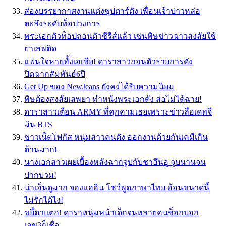
ส่องบรรยากาศงานแต่งซุปตาร์ดัง เพื่อนเจ้าบ่าวหล่อ
ตะลึงระดับท็อปวงการ
พระเอกตัวท็อปถอนตัวซีรีส์แล้ว เซ่นพิษข่าวฉาวสงสัยใช้
ยาเสพติด
แฟนใจหายทั้งเอเชีย! ดาราสาวถอนตัวรายการดัง
ปิดฉากสัมพันธ์6ปี
Get Up ของ NewJeans ยังคงได้รับความนิยม
พิษต้องสงสัยเสพยา ทำหนังพระเอกดัง ส่อไม่ได้ฉาย!
ดาราสาวเตือน ARMY ที่คุกคามเธอเพราะข่าวลือเดทจี
มิน BTS
ชาวเน็ตโฟกัส หนุ่มสาวคนดัง ออกงานด้วยกันเคมีเกิน
ต้านมาก!
นางเอกสาวเผยเบื้องหลังฉากจูบกับชาอึนอู จูบนานจน
ปากบวม!
น่าเอ็นดูมาก จองเเฮอิน โชว์พูดภาษาไทย อ้อนขนาดนี้
ไม่รักได้ไง!
ขยี้ตาแตก! ดาราหนุ่มหน้าเด็กจนหลายคนช็อกบอก
เลข3ก็เชื่อ