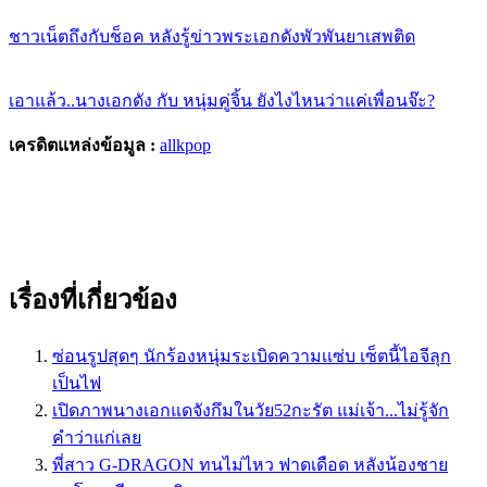
ชาวเน็ตถึงกับช็อค หลังรู้ข่าวพระเอกดังพัวพันยาเสพติด
เอาแล้ว..นางเอกดัง กับ หนุ่มคู่จิ้น ยังไงไหนว่าแค่เพื่อนจ๊ะ?
เครดิตแหล่งข้อมูล :
allkpop
เรื่องที่เกี่ยวข้อง
ซ่อนรูปสุดๆ นักร้องหนุ่มระเบิดความเเซ่บ เซ็ตนี้ไอจีลุก
เป็นไฟ
เปิดภาพนางเอกแดจังกึมในวัย52กะรัต แม่เจ้า...ไม่รู้จัก
คำว่าแก่เลย
พี่สาว G-DRAGON​ ทนไม่ไหว ฟาดเดือด หลังน้องชาย