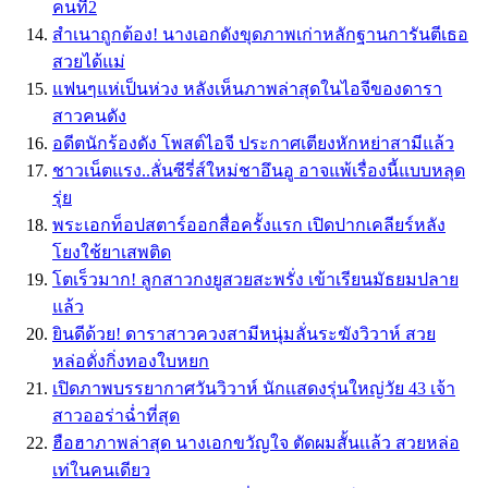
คนที่2
สำเนาถูกต้อง! นางเอกดังขุดภาพเก่าหลักฐานการันตีเธอ
สวยได้แม่
แฟนๆแห่เป็นห่วง หลังเห็นภาพล่าสุดในไอจีของดารา
สาวคนดัง
อดีตนักร้องดัง โพสต์ไอจี ประกาศเตียงหักหย่าสามีแล้ว
ชาวเน็ตแรง..ลั่นซีรี่ส์ใหม่ชาอึนอู อาจแพ้เรื่องนี้แบบหลุด
รุ่ย
พระเอกท็อปสตาร์ออกสื่อครั้งแรก เปิดปากเคลียร์หลัง
โยงใช้ยาเสพติด
โตเร็วมาก! ลูกสาวกงยูสวยสะพรั่ง เข้าเรียนมัธยมปลาย
แล้ว
ยินดีด้วย! ดาราสาวควงสามีหนุ่มลั่นระฆังวิวาห์ สวย
หล่อดั่งกิ่งทองใบหยก
เปิดภาพบรรยากาศวันวิวาห์ นักเเสดงรุ่นใหญ่วัย 43 เจ้า
สาวออร่าฉ่ำที่สุด
ฮือฮาภาพล่าสุด นางเอกขวัญใจ ตัดผมสั้นเเล้ว สวยหล่อ
เท่ในคนเดียว