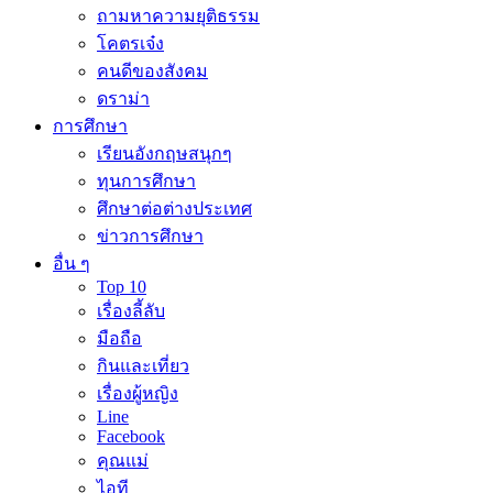
ถามหาความยุติธรรม
โคตรเจ๋ง
คนดีของสังคม
ดราม่า
การศึกษา
เรียนอังกฤษสนุกๆ
ทุนการศึกษา
ศึกษาต่อต่างประเทศ
ข่าวการศึกษา
อื่น ๆ
Top 10
เรื่องลี้ลับ
มือถือ
กินและเที่ยว
เรื่องผู้หญิง
Line
Facebook
คุณแม่
ไอที