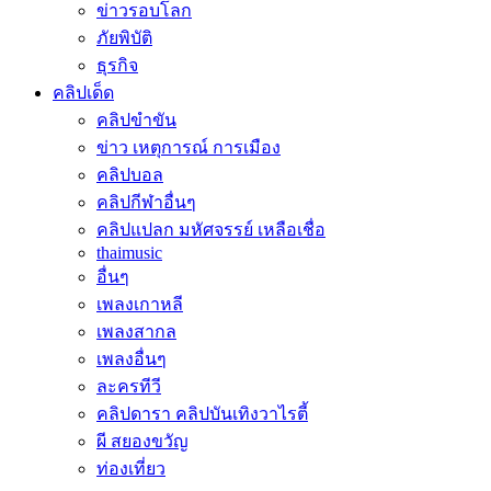
ข่าวรอบโลก
ภัยพิบัติ
ธุรกิจ
คลิปเด็ด
คลิปขำขัน
ข่าว เหตุการณ์ การเมือง
คลิปบอล
คลิปกีฬาอื่นๆ
คลิปแปลก มหัศจรรย์ เหลือเชื่อ
thaimusic
อื่นๆ
เพลงเกาหลี
เพลงสากล
เพลงอื่นๆ
ละครทีวี
คลิปดารา คลิปบันเทิงวาไรตี้
ผี สยองขวัญ
ท่องเที่ยว