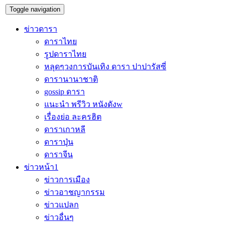
Toggle navigation
ข่าวดารา
ดาราไทย
รูปดาราไทย
หลุดๆวงการบันเทิง ดารา ปาปารัสซี่
ดารานานาชาติ
gossip ดารา
แนะนำ พรีวิว หนังดังw
เรื่องย่อ ละครฮิต
ดาราเกาหลี
ดาราปุ่น
ดาราจีน
ข่าวหน้า1
ข่าวการเมือง
ข่าวอาชญากรรม
ข่าวแปลก
ข่าวอื่นๆ