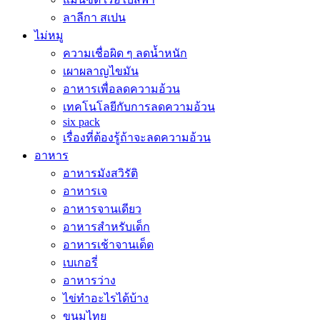
ลาลีกา สเปน
ไม่หมู
ความเชื่อผิด ๆ ลดน้ำหนัก
เผาผลาญไขมัน
อาหารเพื่อลดความอ้วน
เทคโนโลยีกับการลดความอ้วน
six pack
เรื่องที่ต้องรู้ถ้าจะลดความอ้วน
อาหาร
อาหารมังสวิรัติ
อาหารเจ
อาหารจานเดียว
อาหารสำหรับเด็ก
อาหารเช้าจานเด็ด
เบเกอรี่
อาหารว่าง
ไข่ทำอะไรได้บ้าง
ขนมไทย