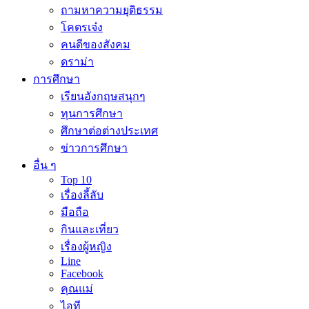
ถามหาความยุติธรรม
โคตรเจ๋ง
คนดีของสังคม
ดราม่า
การศึกษา
เรียนอังกฤษสนุกๆ
ทุนการศึกษา
ศึกษาต่อต่างประเทศ
ข่าวการศึกษา
อื่น ๆ
Top 10
เรื่องลี้ลับ
มือถือ
กินและเที่ยว
เรื่องผู้หญิง
Line
Facebook
คุณแม่
ไอที