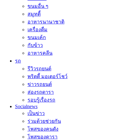
ขนมอื่น ๆ
สมูทตี้
อาหารนานาชาติ
เครื่องดื่ม
ขนมเค้ก
กับข้าว
อาหารคลีน
รถ
รีวิวรถยนต์
พริตตี้ มอเตอร์โชว์
ข่าวรถยนต์
ส่องรถดารา
รอบรู้เรื่องรถ
Socialnews
เป็นข่าว
ร่วมด้วยช่วยกัน
โพสของคนดัง
โพสของดารา