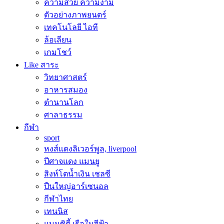
ความสวย ความงาม
ตัวอย่างภาพยนตร์
เทคโนโลยี ไอที
ล้อเลียน
เกมโชว์
Like สาระ
วิทยาศาสตร์
อาหารสมอง
ตำนานโลก
ศาลาธรรม
กีฬา
sport
หงส์แดงลิเวอร์พูล, liverpool
ปีศาจแดง แมนยู
สิงห์โตน้ำเงิน เชลซี
ปืนใหญ่อาร์เซนอล
กีฬาไทย
เทนนิส
แมนซิตี้ เรือใบสีฟ้า