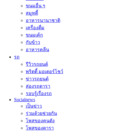
ขนมอื่น ๆ
สมูทตี้
อาหารนานาชาติ
เครื่องดื่ม
ขนมเค้ก
กับข้าว
อาหารคลีน
รถ
รีวิวรถยนต์
พริตตี้ มอเตอร์โชว์
ข่าวรถยนต์
ส่องรถดารา
รอบรู้เรื่องรถ
Socialnews
เป็นข่าว
ร่วมด้วยช่วยกัน
โพสของคนดัง
โพสของดารา