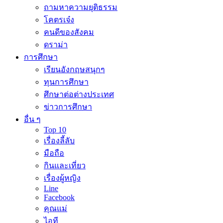
ถามหาความยุติธรรม
โคตรเจ๋ง
คนดีของสังคม
ดราม่า
การศึกษา
เรียนอังกฤษสนุกๆ
ทุนการศึกษา
ศึกษาต่อต่างประเทศ
ข่าวการศึกษา
อื่น ๆ
Top 10
เรื่องลี้ลับ
มือถือ
กินและเที่ยว
เรื่องผู้หญิง
Line
Facebook
คุณแม่
ไอที