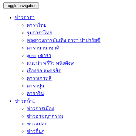
Toggle navigation
ข่าวดารา
ดาราไทย
รูปดาราไทย
หลุดๆวงการบันเทิง ดารา ปาปารัสซี่
ดารานานาชาติ
gossip ดารา
แนะนำ พรีวิว หนังดังw
เรื่องย่อ ละครฮิต
ดาราเกาหลี
ดาราปุ่น
ดาราจีน
ข่าวหน้า1
ข่าวการเมือง
ข่าวอาชญากรรม
ข่าวแปลก
ข่าวอื่นๆ