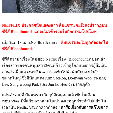
NETFLIX ประกาศนักแสดงสาว คิมแซรน จะยังคงปรากฏบน
ซีรีส์ Bloodhounds แต่จะไม่เข้าร่วมในกิจกรรมโปรโมท
เมื่อวันที่ 18 เม.ย.Netflix เปิดเผยว่า
คิมแซรนจะไม่ถูกตัดออกไป
ซีรีส์ Bloodhounds '
ซีรีส์ดราม่าเรื่องใหม่ของ Netflix เรื่อง ' Bloodhounds' บอกเล่า
เรื่องราวของคนหนุ่มสาว3คนที่ก้าวเข้าสู่โลกแห่งการกู้ยืมเงิน
ส่วนตัวเพื่อแสวงหาเงินและต้องเข้าไปพัวพันกับกองกำลัง
ขนาดใหญ่ ซึ่งมีนักแสดง Kim SaeRon, Do-hwan Woo, Yi-sang
Lee, Sung-woong Park และ Jun-ho Heo จะปรากฏตัว
แต่หลังจากที่ คิมแซรน เกิดอุบัติเหตุเมาแล้วขับในเดือน
พฤษภาคมปีที่แล้ว ฉากส่วนใหญ่ของเธอถูกถ่ายทำไปแล้ว ใน
เวลานั้น Netflix ประกาศว่ากำลัง
"หารือเกี่ยวกับการแก้ไขการ