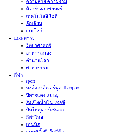
ความสวย ความงาม
ตัวอย่างภาพยนตร์
เทคโนโลยี ไอที
ล้อเลียน
เกมโชว์
Like สาระ
วิทยาศาสตร์
อาหารสมอง
ตำนานโลก
ศาลาธรรม
กีฬา
sport
หงส์แดงลิเวอร์พูล, liverpool
ปีศาจแดง แมนยู
สิงห์โตน้ำเงิน เชลซี
ปืนใหญ่อาร์เซนอล
กีฬาไทย
เทนนิส
แมนซิตี้ เรือใบสีฟ้า