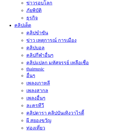
ข่าวรอบโลก
ภัยพิบัติ
ธุรกิจ
คลิปเด็ด
คลิปขำขัน
ข่าว เหตุการณ์ การเมือง
คลิปบอล
คลิปกีฬาอื่นๆ
คลิปแปลก มหัศจรรย์ เหลือเชื่อ
thaimusic
อื่นๆ
เพลงเกาหลี
เพลงสากล
เพลงอื่นๆ
ละครทีวี
คลิปดารา คลิปบันเทิงวาไรตี้
ผี สยองขวัญ
ท่องเที่ยว