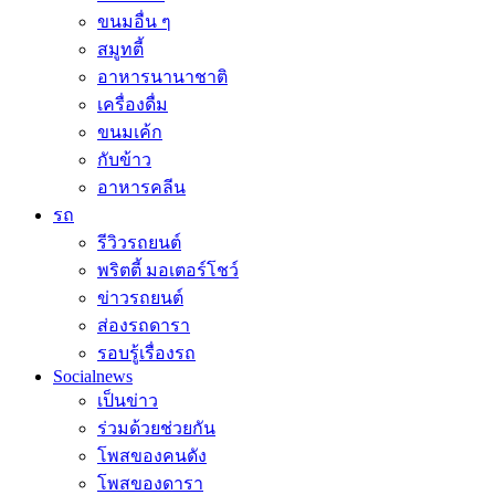
ขนมอื่น ๆ
สมูทตี้
อาหารนานาชาติ
เครื่องดื่ม
ขนมเค้ก
กับข้าว
อาหารคลีน
รถ
รีวิวรถยนต์
พริตตี้ มอเตอร์โชว์
ข่าวรถยนต์
ส่องรถดารา
รอบรู้เรื่องรถ
Socialnews
เป็นข่าว
ร่วมด้วยช่วยกัน
โพสของคนดัง
โพสของดารา