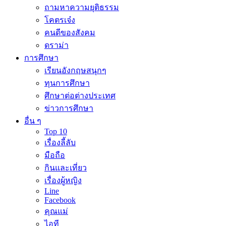
ถามหาความยุติธรรม
โคตรเจ๋ง
คนดีของสังคม
ดราม่า
การศึกษา
เรียนอังกฤษสนุกๆ
ทุนการศึกษา
ศึกษาต่อต่างประเทศ
ข่าวการศึกษา
อื่น ๆ
Top 10
เรื่องลี้ลับ
มือถือ
กินและเที่ยว
เรื่องผู้หญิง
Line
Facebook
คุณแม่
ไอที