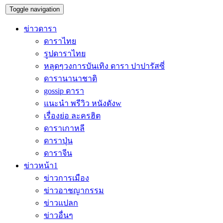
Toggle navigation
ข่าวดารา
ดาราไทย
รูปดาราไทย
หลุดๆวงการบันเทิง ดารา ปาปารัสซี่
ดารานานาชาติ
gossip ดารา
แนะนำ พรีวิว หนังดังw
เรื่องย่อ ละครฮิต
ดาราเกาหลี
ดาราปุ่น
ดาราจีน
ข่าวหน้า1
ข่าวการเมือง
ข่าวอาชญากรรม
ข่าวแปลก
ข่าวอื่นๆ