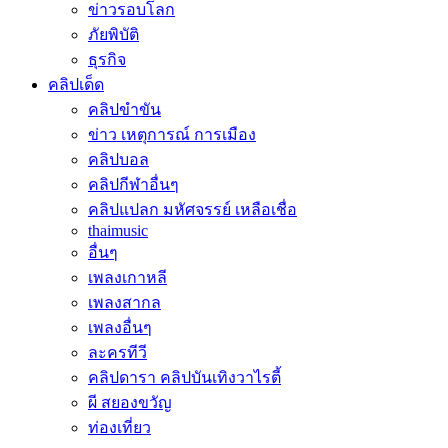
ข่าวรอบโลก
ภัยพิบัติ
ธุรกิจ
คลิปเด็ด
คลิปขำขัน
ข่าว เหตุการณ์ การเมือง
คลิปบอล
คลิปกีฬาอื่นๆ
คลิปแปลก มหัศจรรย์ เหลือเชื่อ
thaimusic
อื่นๆ
เพลงเกาหลี
เพลงสากล
เพลงอื่นๆ
ละครทีวี
คลิปดารา คลิปบันเทิงวาไรตี้
ผี สยองขวัญ
ท่องเที่ยว