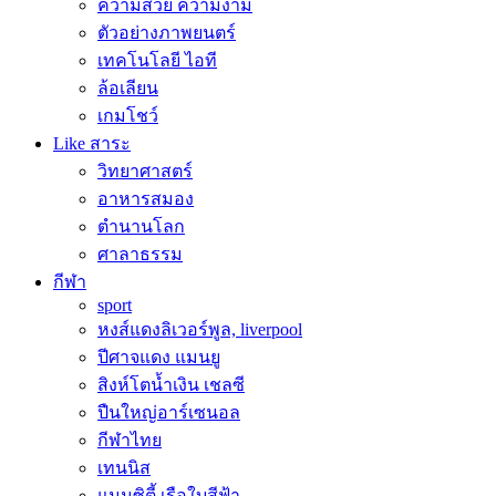
ความสวย ความงาม
ตัวอย่างภาพยนตร์
เทคโนโลยี ไอที
ล้อเลียน
เกมโชว์
Like สาระ
วิทยาศาสตร์
อาหารสมอง
ตำนานโลก
ศาลาธรรม
กีฬา
sport
หงส์แดงลิเวอร์พูล, liverpool
ปีศาจแดง แมนยู
สิงห์โตน้ำเงิน เชลซี
ปืนใหญ่อาร์เซนอล
กีฬาไทย
เทนนิส
แมนซิตี้ เรือใบสีฟ้า