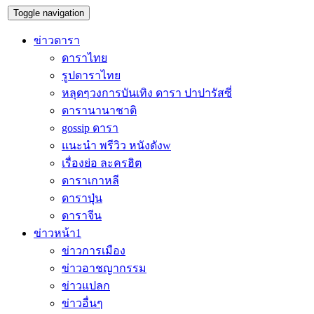
Toggle navigation
ข่าวดารา
ดาราไทย
รูปดาราไทย
หลุดๆวงการบันเทิง ดารา ปาปารัสซี่
ดารานานาชาติ
gossip ดารา
แนะนำ พรีวิว หนังดังw
เรื่องย่อ ละครฮิต
ดาราเกาหลี
ดาราปุ่น
ดาราจีน
ข่าวหน้า1
ข่าวการเมือง
ข่าวอาชญากรรม
ข่าวแปลก
ข่าวอื่นๆ