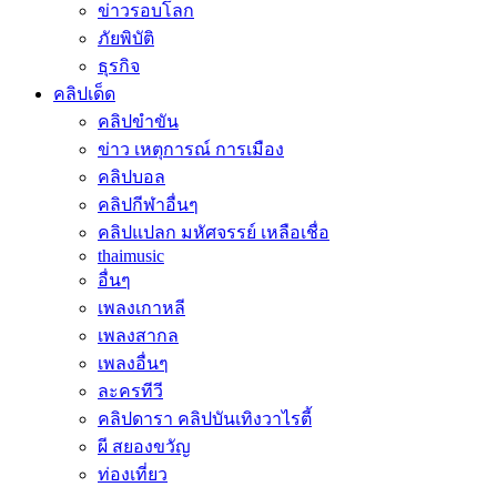
ข่าวรอบโลก
ภัยพิบัติ
ธุรกิจ
คลิปเด็ด
คลิปขำขัน
ข่าว เหตุการณ์ การเมือง
คลิปบอล
คลิปกีฬาอื่นๆ
คลิปแปลก มหัศจรรย์ เหลือเชื่อ
thaimusic
อื่นๆ
เพลงเกาหลี
เพลงสากล
เพลงอื่นๆ
ละครทีวี
คลิปดารา คลิปบันเทิงวาไรตี้
ผี สยองขวัญ
ท่องเที่ยว