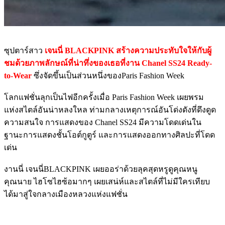
ซุปตาร์สาว
เจนนี่ BLACKPINK สร้างความประทับใจให้กับผู้
ชมด้วยภาพลักษณ์ที่น่าทึ่งของเธอที่งาน Chanel SS24 Ready-
to-Wear
ซึ่งจัดขึ้นเป็นส่วนหนึ่งของParis Fashion Week
โลกแฟชั่นลุกเป็นไฟอีกครั้งเมื่อ Paris Fashion Week เผยพรม
แห่งสไตล์อันน่าหลงใหล ท่ามกลางเหตุการณ์อันโด่งดังที่ดึงดูด
ความสนใจ การแสดงของ Chanel SS24 มีความโดดเด่นใน
ฐานะการแสดงชั้นโอต์กูตูร์ และการแสดงออกทางศิลปะที่โดด
เด่น
งานนี่ เจนนี่BLACKPINK เผยออร่าด้วยลุคสุดหรูดูคุณหนู
คุณนาย ไฮโซไฮซ้อมากๆ เผยเสน่ห์และสไตล์ที่ไม่มีใครเทียบ
ได้มาสู่ใจกลางเมืองหลวงแห่งแฟชั่น