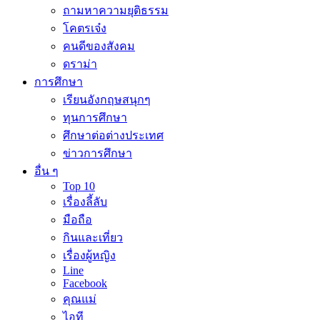
ถามหาความยุติธรรม
โคตรเจ๋ง
คนดีของสังคม
ดราม่า
การศึกษา
เรียนอังกฤษสนุกๆ
ทุนการศึกษา
ศึกษาต่อต่างประเทศ
ข่าวการศึกษา
อื่น ๆ
Top 10
เรื่องลี้ลับ
มือถือ
กินและเที่ยว
เรื่องผู้หญิง
Line
Facebook
คุณแม่
ไอที