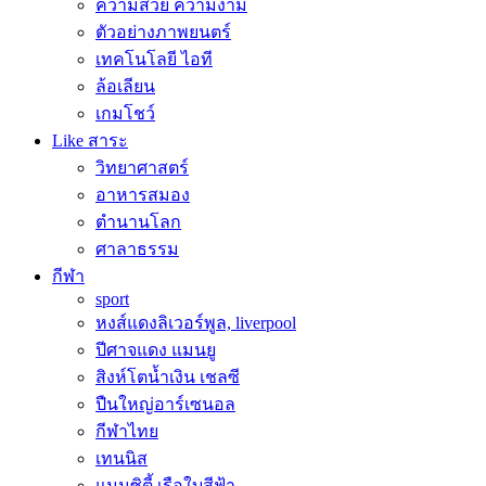
ความสวย ความงาม
ตัวอย่างภาพยนตร์
เทคโนโลยี ไอที
ล้อเลียน
เกมโชว์
Like สาระ
วิทยาศาสตร์
อาหารสมอง
ตำนานโลก
ศาลาธรรม
กีฬา
sport
หงส์แดงลิเวอร์พูล, liverpool
ปีศาจแดง แมนยู
สิงห์โตน้ำเงิน เชลซี
ปืนใหญ่อาร์เซนอล
กีฬาไทย
เทนนิส
แมนซิตี้ เรือใบสีฟ้า