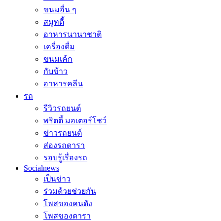
ขนมอื่น ๆ
สมูทตี้
อาหารนานาชาติ
เครื่องดื่ม
ขนมเค้ก
กับข้าว
อาหารคลีน
รถ
รีวิวรถยนต์
พริตตี้ มอเตอร์โชว์
ข่าวรถยนต์
ส่องรถดารา
รอบรู้เรื่องรถ
Socialnews
เป็นข่าว
ร่วมด้วยช่วยกัน
โพสของคนดัง
โพสของดารา