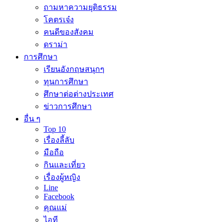
ถามหาความยุติธรรม
โคตรเจ๋ง
คนดีของสังคม
ดราม่า
การศึกษา
เรียนอังกฤษสนุกๆ
ทุนการศึกษา
ศึกษาต่อต่างประเทศ
ข่าวการศึกษา
อื่น ๆ
Top 10
เรื่องลี้ลับ
มือถือ
กินและเที่ยว
เรื่องผู้หญิง
Line
Facebook
คุณแม่
ไอที