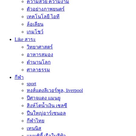
ความสวย ความงาม
ตัวอย่างภาพยนตร์
เทคโนโลยี ไอที
ล้อเลียน
เกมโชว์
Like สาระ
วิทยาศาสตร์
อาหารสมอง
ตำนานโลก
ศาลาธรรม
กีฬา
sport
หงส์แดงลิเวอร์พูล, liverpool
ปีศาจแดง แมนยู
สิงห์โตน้ำเงิน เชลซี
ปืนใหญ่อาร์เซนอล
กีฬาไทย
เทนนิส
แมนซิตี้ เรือใบสีฟ้า