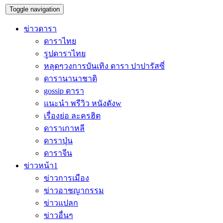
Toggle navigation
ข่าวดารา
ดาราไทย
รูปดาราไทย
หลุดๆวงการบันเทิง ดารา ปาปารัสซี่
ดารานานาชาติ
gossip ดารา
แนะนำ พรีวิว หนังดังw
เรื่องย่อ ละครฮิต
ดาราเกาหลี
ดาราปุ่น
ดาราจีน
ข่าวหน้า1
ข่าวการเมือง
ข่าวอาชญากรรม
ข่าวแปลก
ข่าวอื่นๆ