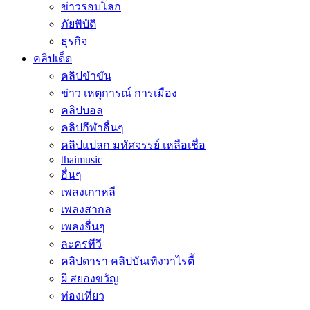
ข่าวรอบโลก
ภัยพิบัติ
ธุรกิจ
คลิปเด็ด
คลิปขำขัน
ข่าว เหตุการณ์ การเมือง
คลิปบอล
คลิปกีฬาอื่นๆ
คลิปแปลก มหัศจรรย์ เหลือเชื่อ
thaimusic
อื่นๆ
เพลงเกาหลี
เพลงสากล
เพลงอื่นๆ
ละครทีวี
คลิปดารา คลิปบันเทิงวาไรตี้
ผี สยองขวัญ
ท่องเที่ยว