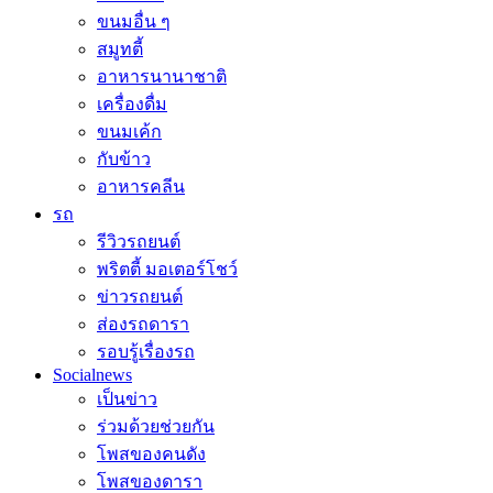
ขนมอื่น ๆ
สมูทตี้
อาหารนานาชาติ
เครื่องดื่ม
ขนมเค้ก
กับข้าว
อาหารคลีน
รถ
รีวิวรถยนต์
พริตตี้ มอเตอร์โชว์
ข่าวรถยนต์
ส่องรถดารา
รอบรู้เรื่องรถ
Socialnews
เป็นข่าว
ร่วมด้วยช่วยกัน
โพสของคนดัง
โพสของดารา