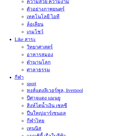
ความสวย ความงาม
ตัวอย่างภาพยนตร์
เทคโนโลยี ไอที
ล้อเลียน
เกมโชว์
Like สาระ
วิทยาศาสตร์
อาหารสมอง
ตำนานโลก
ศาลาธรรม
กีฬา
sport
หงส์แดงลิเวอร์พูล, liverpool
ปีศาจแดง แมนยู
สิงห์โตน้ำเงิน เชลซี
ปืนใหญ่อาร์เซนอล
กีฬาไทย
เทนนิส
แมนซิตี้ เรือใบสีฟ้า