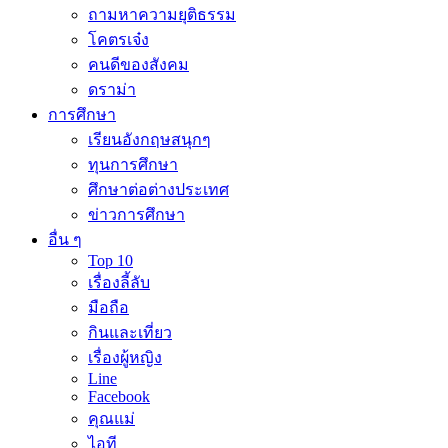
ถามหาความยุติธรรม
โคตรเจ๋ง
คนดีของสังคม
ดราม่า
การศึกษา
เรียนอังกฤษสนุกๆ
ทุนการศึกษา
ศึกษาต่อต่างประเทศ
ข่าวการศึกษา
อื่น ๆ
Top 10
เรื่องลี้ลับ
มือถือ
กินและเที่ยว
เรื่องผู้หญิง
Line
Facebook
คุณแม่
ไอที