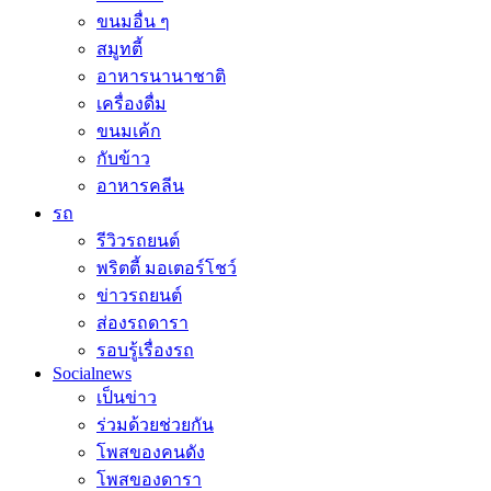
ขนมอื่น ๆ
สมูทตี้
อาหารนานาชาติ
เครื่องดื่ม
ขนมเค้ก
กับข้าว
อาหารคลีน
รถ
รีวิวรถยนต์
พริตตี้ มอเตอร์โชว์
ข่าวรถยนต์
ส่องรถดารา
รอบรู้เรื่องรถ
Socialnews
เป็นข่าว
ร่วมด้วยช่วยกัน
โพสของคนดัง
โพสของดารา