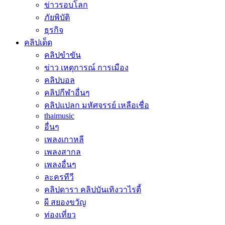
ข่าวรอบโลก
ภัยพิบัติ
ธุรกิจ
คลิปเด็ด
คลิปขำขัน
ข่าว เหตุการณ์ การเมือง
คลิปบอล
คลิปกีฬาอื่นๆ
คลิปแปลก มหัศจรรย์ เหลือเชื่อ
thaimusic
อื่นๆ
เพลงเกาหลี
เพลงสากล
เพลงอื่นๆ
ละครทีวี
คลิปดารา คลิปบันเทิงวาไรตี้
ผี สยองขวัญ
ท่องเที่ยว