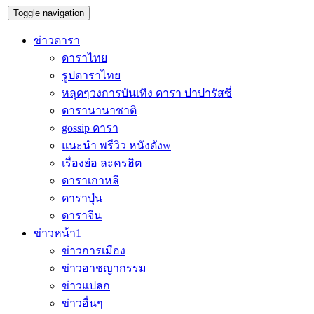
Toggle navigation
ข่าวดารา
ดาราไทย
รูปดาราไทย
หลุดๆวงการบันเทิง ดารา ปาปารัสซี่
ดารานานาชาติ
gossip ดารา
แนะนำ พรีวิว หนังดังw
เรื่องย่อ ละครฮิต
ดาราเกาหลี
ดาราปุ่น
ดาราจีน
ข่าวหน้า1
ข่าวการเมือง
ข่าวอาชญากรรม
ข่าวแปลก
ข่าวอื่นๆ