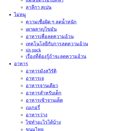
ลาลีกา สเปน
ไม่หมู
ความเชื่อผิด ๆ ลดน้ำหนัก
เผาผลาญไขมัน
อาหารเพื่อลดความอ้วน
เทคโนโลยีกับการลดความอ้วน
six pack
เรื่องที่ต้องรู้ถ้าจะลดความอ้วน
อาหาร
อาหารมังสวิรัติ
อาหารเจ
อาหารจานเดียว
อาหารสำหรับเด็ก
อาหารเช้าจานเด็ด
เบเกอรี่
อาหารว่าง
ไข่ทำอะไรได้บ้าง
ขนมไทย