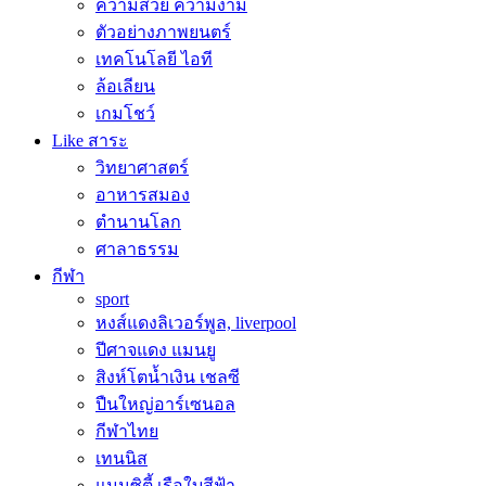
ความสวย ความงาม
ตัวอย่างภาพยนตร์
เทคโนโลยี ไอที
ล้อเลียน
เกมโชว์
Like สาระ
วิทยาศาสตร์
อาหารสมอง
ตำนานโลก
ศาลาธรรม
กีฬา
sport
หงส์แดงลิเวอร์พูล, liverpool
ปีศาจแดง แมนยู
สิงห์โตน้ำเงิน เชลซี
ปืนใหญ่อาร์เซนอล
กีฬาไทย
เทนนิส
แมนซิตี้ เรือใบสีฟ้า