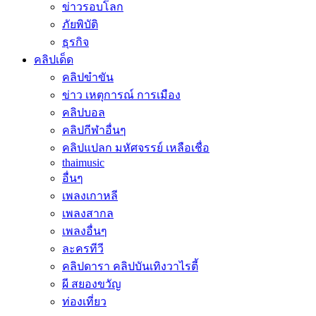
ข่าวรอบโลก
ภัยพิบัติ
ธุรกิจ
คลิปเด็ด
คลิปขำขัน
ข่าว เหตุการณ์ การเมือง
คลิปบอล
คลิปกีฬาอื่นๆ
คลิปแปลก มหัศจรรย์ เหลือเชื่อ
thaimusic
อื่นๆ
เพลงเกาหลี
เพลงสากล
เพลงอื่นๆ
ละครทีวี
คลิปดารา คลิปบันเทิงวาไรตี้
ผี สยองขวัญ
ท่องเที่ยว