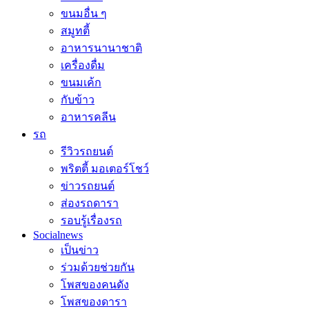
ขนมอื่น ๆ
สมูทตี้
อาหารนานาชาติ
เครื่องดื่ม
ขนมเค้ก
กับข้าว
อาหารคลีน
รถ
รีวิวรถยนต์
พริตตี้ มอเตอร์โชว์
ข่าวรถยนต์
ส่องรถดารา
รอบรู้เรื่องรถ
Socialnews
เป็นข่าว
ร่วมด้วยช่วยกัน
โพสของคนดัง
โพสของดารา