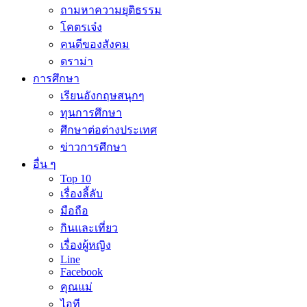
ถามหาความยุติธรรม
โคตรเจ๋ง
คนดีของสังคม
ดราม่า
การศึกษา
เรียนอังกฤษสนุกๆ
ทุนการศึกษา
ศึกษาต่อต่างประเทศ
ข่าวการศึกษา
อื่น ๆ
Top 10
เรื่องลี้ลับ
มือถือ
กินและเที่ยว
เรื่องผู้หญิง
Line
Facebook
คุณแม่
ไอที