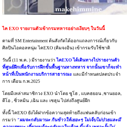
ไค EXO รายงานตัวเข้ากรมทหารอย่างเงียบๆ ในวันนี้
ตามที่ SM Entertainment ต้นสังกัดได้ออกแถลงการณ์เกี่ยวกับ
ศิลปินไอดอลหนุ่ม ไคEXO (คิมจงอิน) เข้ากรมรับใช้ชาติ
วันนี้ (11 พ.ค. ) มีรายงานว่า
ไคEXO ได้เดินทางไปรายงานตัว
ที่ศูนย์ฝึกเพื่อรับการฝึกขั้นพื้นฐานทางทหาร จากนั้นเขาก็จะทำ
หน้าที่เป็นพนักงานบริการสาธารณะ
และมีกำหนดปลดประจำ
การ เดือน ก.พ.2025
โดยมีเหล่าสมาชิกวง EXO นำโดย ซูโฮ , แบคฮยอน ,ชานยอล,
ดีโอ , ซิ่วหมิน ,เฉิน และ เซฮุน ไปส่งถึงศูนย์ฝึก
ทั้งนี้ ไคEXO ยังได้ฝากข้อความสุดท้ายถึงแฟนคลับก่อนเข้า
กรมว่า
"ผมจะกลับมานะ กินข้าวให้เยอะๆ ไม่เจ็บไม่ป่วยและมี
ความสุขนะ เดี๋ยวผมก็จะกลับมาในเร็วๆ นี้แล้ว เพราะงั้นไม่