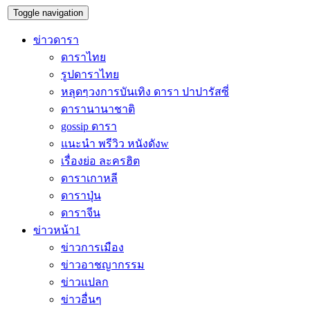
Toggle navigation
ข่าวดารา
ดาราไทย
รูปดาราไทย
หลุดๆวงการบันเทิง ดารา ปาปารัสซี่
ดารานานาชาติ
gossip ดารา
แนะนำ พรีวิว หนังดังw
เรื่องย่อ ละครฮิต
ดาราเกาหลี
ดาราปุ่น
ดาราจีน
ข่าวหน้า1
ข่าวการเมือง
ข่าวอาชญากรรม
ข่าวแปลก
ข่าวอื่นๆ