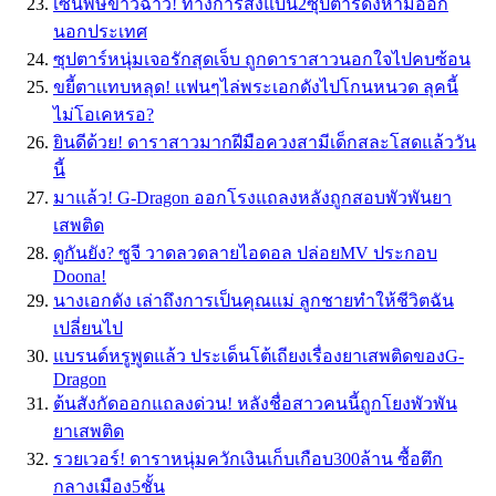
เซ่นพิษข่าวฉาว! ทางการสั่งแบน2ซุปตาร์ดังห้ามออก
นอกประเทศ
ซุปตาร์หนุ่มเจอรักสุดเจ็บ ถูกดาราสาวนอกใจไปคบซ้อน
ขยี้ตาเเทบหลุด! เเฟนๆไล่พระเอกดังไปโกนหนวด ลุคนี้
ไม่โอเคหรอ?
ยินดีด้วย! ดาราสาวมากฝีมือควงสามีเด็กสละโสดแล้ววัน
นี้
มาแล้ว! G-Dragon ออกโรงแถลงหลังถูกสอบพัวพันยา
เสพติด
ดูกันยัง? ซูจี วาดลวดลายไอดอล ปล่อยMV ประกอบ
Doona!
นางเอกดัง เล่าถึงการเป็นคุณแม่ ลูกชายทำให้ชีวิตฉัน
เปลี่ยนไป
แบรนด์หรูพูดแล้ว ประเด็นโต้เถียงเรื่องยาเสพติดของG-
Dragon
ต้นสังกัดออกแถลงด่วน! หลังชื่อสาวคนนี้ถูกโยงพัวพัน
ยาเสพติด
รวยเวอร์! ดาราหนุ่มควักเงินเก็บเกือบ300ล้าน ซื้อตึก
กลางเมือง5ชั้น