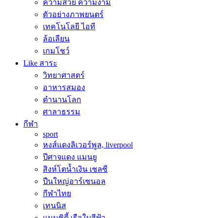
ความสวย ความงาม
ตัวอย่างภาพยนตร์
เทคโนโลยี ไอที
ล้อเลียน
เกมโชว์
Like สาระ
วิทยาศาสตร์
อาหารสมอง
ตำนานโลก
ศาลาธรรม
กีฬา
sport
หงส์แดงลิเวอร์พูล, liverpool
ปีศาจแดง แมนยู
สิงห์โตน้ำเงิน เชลซี
ปืนใหญ่อาร์เซนอล
กีฬาไทย
เทนนิส
แมนซิตี้ เรือใบสีฟ้า