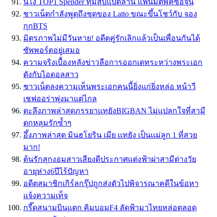
นี่ไง TOP1 Spender ทุ่มสิบแปดล้าน แฟนมีตพัคซอจุน
ชาวเน็ตกำลังพูดถึงชุดของ Latto ขณะขึ้นโชว์กับ จอง
กุกBTS
มิตรภาพไม่มีวันหาย! อดีตคู่รักเลิกแล้วเป็นเพื่อนกันได้
ซัพพอร์ตอยู่เสมอ
ความจริงเบื้องหลังข่าวลือการออกเดทระหว่างพระเอก
ดังกับไอดอลสาว
ชาวเน็ตลงความเห็นพระเอกคนนี้ยิ่งแก่ยิ่งหล่อ หน้าวี
เชฟออร่าพุ่งมาแต่ไกล
ตะลึงภาพล่าสุดภรรยาแทยังBIGBAN ไม่แปลกใจที่สามี
ตกหลุมรักซ้ำๆ
อึ้งภาพล่าสุด มินฮโยริน เมีย เเทยัง เป็นเเม่ลูก 1 ที่สวย
มาก!
ต้นรักสุกงอมสาวเสียงดีประกาศแต่งฟ้าผ่าสามีต่างวัย
อายุห่าง6ปีไร้ปัญหา
อดีตสมาชิกเกิร์ลกรุ๊ปถูกส่งตัวไปพิจารณาคดีในข้อหา
แจ้งความเท็จ
กรี๊ดสนามบินแตก คิมบอมF4 ลัดฟ้ามาไทยหล่อตลอด