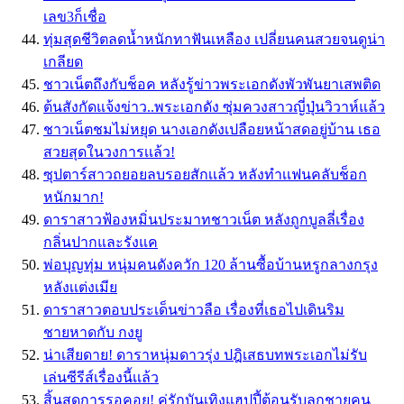
เลข3ก็เชื่อ
ทุ่มสุดชีวิตลดน้ำหนักทาฟันเหลือง เปลี่ยนคนสวยจนดูน่า
เกลียด
ชาวเน็ตถึงกับช็อค หลังรู้ข่าวพระเอกดังพัวพันยาเสพติด
ต้นสังกัดแจ้งข่าว..พระเอกดัง ซุ่มควงสาวญี่ปุ่นวิวาห์แล้ว
ชาวเน็ตชมไม่หยุด นางเอกดังเปลือยหน้าสดอยู่บ้าน เธอ
สวยสุดในวงการเเล้ว!
ซุปตาร์สาวถยอยลบรอยสักเเล้ว หลังทำเเฟนคลับช็อก
หนักมาก!
ดาราสาวฟ้องหมิ่นประมาทชาวเน็ต หลังถูกบูลลี่เรื่อง
กลิ่นปากและรังแค
พ่อบุญทุ่ม หนุ่มคนดังควัก 120 ล้านซื้อบ้านหรูกลางกรุง
หลังเเต่งเมีย
ดาราสาวตอบประเด็นข่าวลือ เรื่องที่เธอไปเดินริม
ชายหาดกับ กงยู
น่าเสียดาย! ดาราหนุ่มดาวรุ่ง ปฎิเสธบทพระเอกไม่รับ
เล่นซีรีส์เรื่องนี้เเล้ว
สิ้นสุดการรอคอย! คู่รักบันเทิงแฮปปี้ต้อนรับลูกชายคน