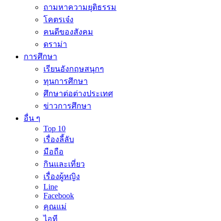
ถามหาความยุติธรรม
โคตรเจ๋ง
คนดีของสังคม
ดราม่า
การศึกษา
เรียนอังกฤษสนุกๆ
ทุนการศึกษา
ศึกษาต่อต่างประเทศ
ข่าวการศึกษา
อื่น ๆ
Top 10
เรื่องลี้ลับ
มือถือ
กินและเที่ยว
เรื่องผู้หญิง
Line
Facebook
คุณแม่
ไอที