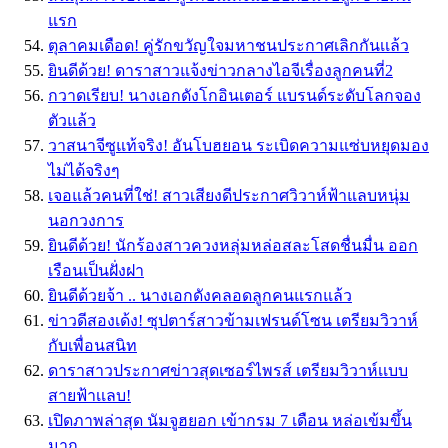
แรก
ตุลาคมเดือด! คู่รักขวัญใจมหาชนประกาศเลิกกันเเล้ว
ยินดีด้วย! ดาราสาวแจ้งข่าวกลางไอจีเรื่องลูกคนที่2
กวาดเรียบ! นางเอกดังโกอินเตอร์ แบรนด์ระดับโลกจอง
ตัวแล้ว
วาสนาจีซูแท้จริง! อันโบฮยอน ระเบิดความแซ่บหยุดมอง
ไม่ได้จริงๆ
เจอแล้วคนที่ใช่! สาวเสียงดีประกาศวิวาห์ฟ้าแลบหนุ่ม
นอกวงการ
ยินดีด้วย! นักร้องสาวควงหลุ่มหล่อสละโสดชื่นมื่น ออก
เรือนเป็นฝั่งฝา
ยินดีด้วยจ้า .. นางเอกดังคลอดลูกคนแรกแล้ว
ข่าวดีสองเด้ง! ซุปตาร์สาวข้ามเฟรนด์โซน เตรียมวิวาห์
กับเพื่อนสนิท
ดาราสาวประกาศข่าวสุดเซอร์ไพรส์ เตรียมวิวาห์เเบบ
สายฟ้าเเลบ!
เปิดภาพล่าสุด นัมจูฮยอก เข้ากรม 7 เดือน หล่อเข้มขึ้น
มาก