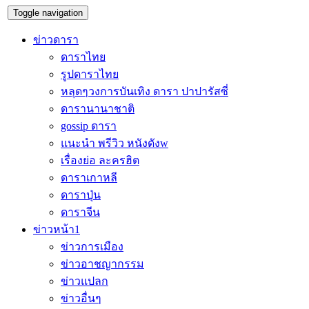
Toggle navigation
ข่าวดารา
ดาราไทย
รูปดาราไทย
หลุดๆวงการบันเทิง ดารา ปาปารัสซี่
ดารานานาชาติ
gossip ดารา
แนะนำ พรีวิว หนังดังw
เรื่องย่อ ละครฮิต
ดาราเกาหลี
ดาราปุ่น
ดาราจีน
ข่าวหน้า1
ข่าวการเมือง
ข่าวอาชญากรรม
ข่าวแปลก
ข่าวอื่นๆ