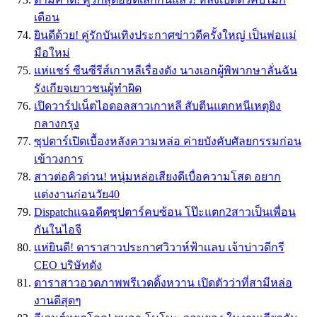
เดือน
ยินดีด้วย! คู่รักบันเทิงประกาศข่าวดีครั้งใหญ่ เป็นพ่อแม่
มือใหม่
แห่แชร์ ซีนซีรีส์เกาหลีเรื่องดัง นางเอกผู้พิพากษาลั่นฉัน
รังเกียจเยาวชนผู้ทำผิด
เปิดวาร์ปเน็ตไอดอลสาวเกาหลี สับตีนแตกหนีเหตุยิง
กลางกรุง
ซุปตาร์เปิดเบื้องหลังความหล่อ ค่ายบังคับศัลยกรรมก่อน
เข้าวงการ
สาวต่อคิวด่วน! หนุ่มหล่อเสียงดีเบื่อความโสด อยาก
แต่งงานก่อนวัย40
Dispatchแฉอดีตซุปตาร์คบซ้อน โป๊ะแตก2สาวเป็นเพื่อน
กันในไอจี
เเห่ยินดี! ดาราสาวประกาศวิวาห์ฟ้าเเลบ เจ้าบ่าวดีกรี
CEO บริษัทดัง
ดาราสาวอวดภาพพรีเวดดิ้งหวาน เปิดตัวว่าที่สามีหล่อ
งานดีสุดๆ