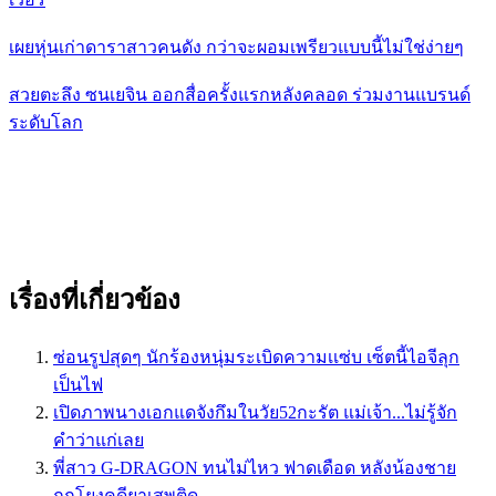
เผยหุ่นเก่าดาราสาวคนดัง กว่าจะผอมเพรียวแบบนี้ไม่ใช่ง่ายๆ
สวยตะลึง ซนเยจิน ออกสื่อครั้งแรกหลังคลอด ร่วมงานแบรนด์
ระดับโลก
เรื่องที่เกี่ยวข้อง
ซ่อนรูปสุดๆ นักร้องหนุ่มระเบิดความเเซ่บ เซ็ตนี้ไอจีลุก
เป็นไฟ
เปิดภาพนางเอกแดจังกึมในวัย52กะรัต แม่เจ้า...ไม่รู้จัก
คำว่าแก่เลย
พี่สาว G-DRAGON​ ทนไม่ไหว ฟาดเดือด หลังน้องชาย
ถูกโยงคดียาเสพติด