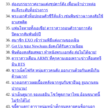
ส่องบรรยากาศงานแต่งซุปตาร์ดัง เพื่อนเจ้าบ่าวหล่อ
ตะลึงระดับท็อปวงการ
พระเอกตัวท็อปถอนตัวซีรีส์แล้ว เซ่นพิษข่าวฉาวสงสัยใช้
ยาเสพติด
แฟนใจหายทั้งเอเชีย! ดาราสาวถอนตัวรายการดัง
ปิดฉากสัมพันธ์6ปี
สมาชิก EXO เข้าร่วมพิธีแต่งงานของเฉิน
Get Up ของ NewJeans ยังคงได้รับความนิยม
พิษต้องสงสัยเสพยา ทำหนังพระเอกดัง ส่อไม่ได้ฉาย!
ดาราสาวเตือน ARMY ที่คุกคามเธอเพราะข่าวลือเดทจี
มิน BTS
ชาวเน็ตโฟกัส หนุ่มสาวคนดัง ออกงานด้วยกันเคมีเกิน
ต้านมาก!
นางเอกสาวเผยเบื้องหลังฉากจูบกับชาอึนอู จูบนานจน
ปากบวม!
น่าเอ็นดูมาก จองเเฮอิน โชว์พูดภาษาไทย อ้อนขนาดนี้
ไม่รักได้ไง!
ขยี้ตาแตก! ดาราหนุ่มหน้าเด็กจนหลายคนช็อกบอก