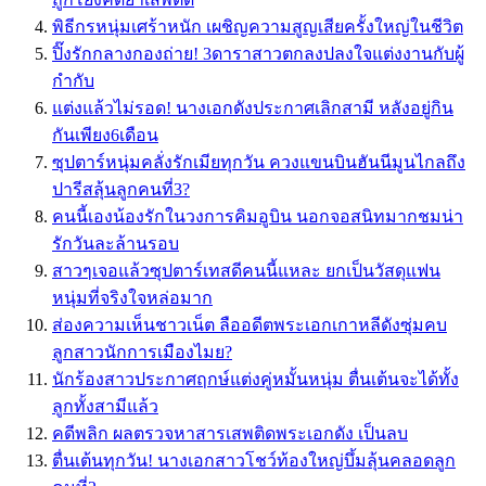
พิธีกรหนุ่มเศร้าหนัก เผชิญความสูญเสียครั้งใหญ่ในชีวิต
ปิ๊งรักกลางกองถ่าย! 3ดาราสาวตกลงปลงใจแต่งงานกับผู้
กำกับ
แต่งแล้วไม่รอด! นางเอกดังประกาศเลิกสามี หลังอยู่กิน
กันเพียง6เดือน
ซุปตาร์หนุ่มคลั่งรักเมียทุกวัน ควงแขนบินฮันนีมูนไกลถึง
ปารีสลุ้นลูกคนที่3?
คนนี้เองน้องรักในวงการคิมอูบิน นอกจอสนิทมากชมน่า
รักวันละล้านรอบ
สาวๆเจอแล้วซุปตาร์เทสดีคนนี้แหละ ยกเป็นวัสดุแฟน
หนุ่มที่จริงใจหล่อมาก
ส่องความเห็นชาวเน็ต ลืออดีตพระเอกเกาหลีดังซุ่มคบ
ลูกสาวนักการเมืองไมย?
นักร้องสาวประกาศฤกษ์แต่งคู่หมั้นหนุ่ม ตื่นเต้นจะได้ทั้ง
ลูกทั้งสามีแล้ว
คดีพลิก ผลตรวจหาสารเสพติดพระเอกดัง เป็นลบ
ตื่นเต้นทุกวัน! นางเอกสาวโชว์ท้องใหญ่บึ้มลุ้นคลอดลูก