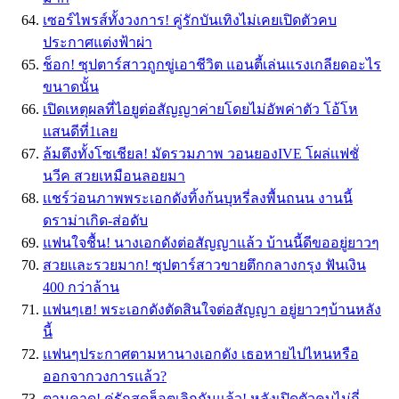
เซอร์ไพรส์ทั้งวงการ! คู่รักบันเทิงไม่เคยเปิดตัวคบ
ประกาศแต่งฟ้าผ่า
ช็อก! ซุปตาร์สาวถูกขู่เอาชีวิต แอนตี้เล่นแรงเกลียดอะไร
ขนาดนั้น
เปิดเหตุผลที่ไอยูต่อสัญญาค่ายโดยไม่อัพค่าตัว โอ้โห
แสนดีที่1เลย
ล้มตึงทั้งโซเชียล! มัดรวมภาพ วอนยองIVE โผล่เเฟชั่
นวีค สวยเหมือนลอยมา
เเชร์ว่อนภาพพระเอกดังทิ้งก้นบุหรี่ลงพื้นถนน งานนี้
ดราม่าเกิด-ส่อดับ
แฟนใจชื้น! นางเอกดังต่อสัญญาแล้ว บ้านนี้ดีขออยู่ยาวๆ
สวยเเละรวยมาก! ซุปตาร์สาวขายตึกกลางกรุง ฟันเงิน
400 กว่าล้าน
เเฟนๆเฮ! พระเอกดังตัดสินใจต่อสัญญา อยู่ยาวๆบ้านหลัง
นี้
เเฟนๆประกาศตามหานางเอกดัง เธอหายไปไหนหรือ
ออกจากวงการเเล้ว?
ตามคาด! คู่รักสุดฮ็อตเลิกกันแล้ว! หลังเปิดตัวคบไม่กี่