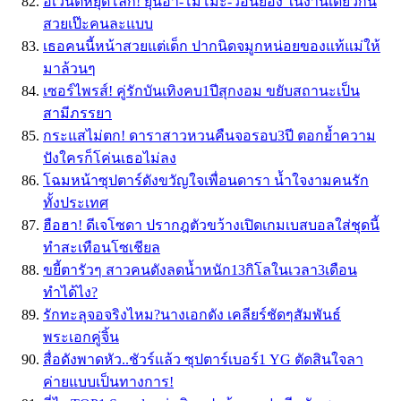
อีเวนต์หยุดโลก! ยุนอา-โมโมะ-วอนยอง ในงานเดียวกัน
สวยเป๊ะคนละแบบ
เธอคนนี้หน้าสวยแต่เด็ก ปากนิดจมูกหน่อยของแท้แม่ให้
มาล้วนๆ
เซอร์ไพรส์! คู่รักบันเทิงคบ1ปีสุกงอม ขยับสถานะเป็น
สามีภรรยา
กระแสไม่ตก! ดาราสาวหวนคืนจอรอบ3ปี ตอกย้ำความ
ปังใครก็โค่นเธอไม่ลง
โฉมหน้าซุปตาร์ดังขวัญใจเพื่อนดารา น้ำใจงามคนรัก
ทั้งประเทศ
ฮือฮา! ดีเจโซดา ปรากฎตัวขว้างเปิดเกมเบสบอลใส่ชุดนี้
ทำสะเทือนโซเชียล
ขยี้ตารัวๆ สาวคนดังลดน้ำหนัก13กิโลในเวลา3เดือน
ทำได้ไง?
รักทะลุจอจริงไหม?นางเอกดัง เคลียร์ชัดๆสัมพันธ์
พระเอกคู่จิ้น
สื่อดังพาดหัว..ชัวร์แล้ว ซุปตาร์เบอร์1 YG ตัดสินใจลา
ค่ายแบบเป็นทางการ!