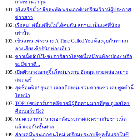
กาลชวนว้าวุ่น
จริงหรือมั่ว? ลือสะพัด พระเอกดังเตรียมวิวาห์ผู้ประกาศ
ข่าวสาว
เรือล่ม! คู่นี้แค่จิ้นไม่ได้คบกัน สถานะเป็นแค่พี่น้อง
เท่านั้น
เขินแทน..พระนาง A Time Called You ต้องจูบกันท่ามก
ลางเสียงเชียร์นักท่องเที่ยว
ชาวเน็ตจับโป๊ะซุปตาร์สาวใส่ชุดนี้เหมือนท้องป่อง? หรือ
จะมีข่าวดี...
เปิดตัวนางเอกคู่จิ้นใหม่ประกบ อีเจฮุน สวยหล่อเหมาะ
สมเวอร์
สุดช็อตฟิล! ยุนอา เจออดีตหนุ่มร่วมค่ายแซว เคยพูดคำนี้
ใส่หน้า
TOP10ซุปตาร์เกาหลีชายมีผู้ติดตามมากที่สุด ดูเลยใคร
คือเบอร์หนึ่ง?
หมดเวลาทน! นางเอกดังประกาศสงครามกับชาวเน็ต
แล้วเจอกันชั้นศาล
ส่องเคมีพระเอกคนใหม่ เตรียมประกบจีซูครั้งแรกในซี