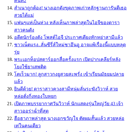
คนที่2
สำเนาถูกต้อง! นางเอกดังขุดภาพเก่าหลักฐานการันตีเธอ
สวยได้แม่
แฟนๆแห่เป็นห่วง หลังเห็นภาพล่าสุดในไอจีของดารา
สาวคนดัง
อดีตนักร้องดัง โพสต์ไอจี ประกาศเตียงหักหย่าสามีแล้ว
ชาวเน็ตแรง..ลั่นซีรี่ส์ใหม่ชาอึนอู อาจแพ้เรื่องนี้แบบหลุด
รุ่ย
พระเอกท็อปสตาร์ออกสื่อครั้งแรก เปิดปากเคลียร์หลัง
โยงใช้ยาเสพติด
โตเร็วมาก! ลูกสาวกงยูสวยสะพรั่ง เข้าเรียนมัธยมปลาย
แล้ว
ยินดีด้วย! ดาราสาวควงสามีหนุ่มลั่นระฆังวิวาห์ สวย
หล่อดั่งกิ่งทองใบหยก
เปิดภาพบรรยากาศวันวิวาห์ นักเเสดงรุ่นใหญ่วัย 43 เจ้า
สาวออร่าฉ่ำที่สุด
ฮือฮาภาพล่าสุด นางเอกขวัญใจ ตัดผมสั้นเเล้ว สวยหล่อ
เท่ในคนเดียว