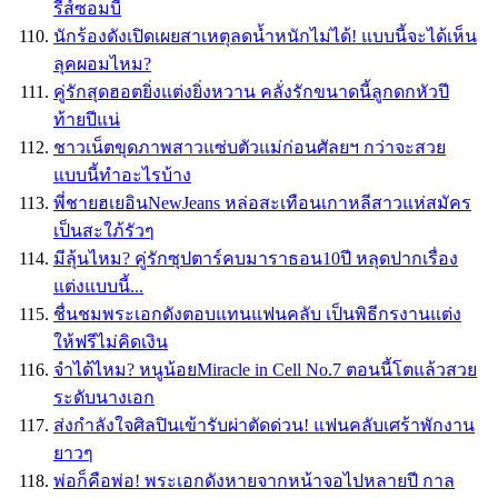
รีส์ซอมบี้
นักร้องดังเปิดเผยสาเหตุลดน้ำหนักไม่ได้! แบบนี้จะได้เห็น
ลุคผอมไหม?
คู่รักสุดฮอตยิ่งแต่งยิ่งหวาน คลั่งรักขนาดนี้ลูกดกหัวปี
ท้ายปีแน่
ชาวเน็ตขุดภาพสาวแซ่บตัวแม่ก่อนศัลยฯ กว่าจะสวย
แบบนี้ทำอะไรบ้าง
พี่ชายฮเยอินNewJeans หล่อสะเทือนเกาหลีสาวแห่สมัคร
เป็นสะใภ้รัวๆ
มีลุ้นไหม? คู่รักซุปตาร์คบมาราธอน10ปี หลุดปากเรื่อง
แต่งแบบนี้...
ชื่นชมพระเอกดังตอบแทนแฟนคลับ เป็นพิธีกรงานแต่ง
ให้ฟรีไม่คิดเงิน
จำได้ไหม? หนูน้อยMiracle in Cell No.7 ตอนนี้โตแล้วสวย
ระดับนางเอก
ส่งกำลังใจศิลปินเข้ารับผ่าตัดด่วน! แฟนคลับเศร้าพักงาน
ยาวๆ
พ่อก็คือพ่อ! พระเอกดังหายจากหน้าจอไปหลายปี กาล