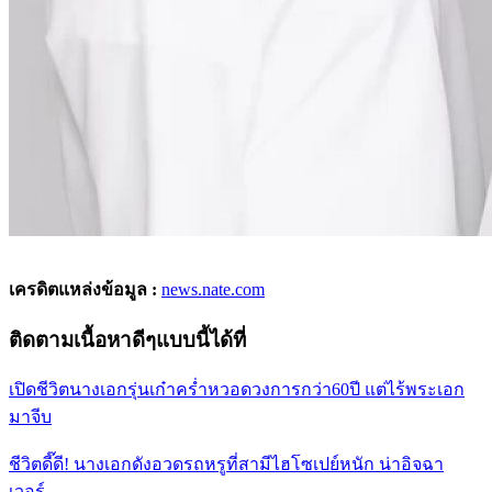
เครดิตแหล่งข้อมูล :
news.nate.com
ติดตามเนื้อหาดีๆแบบนี้ได้ที่
เปิดชีวิตนางเอกรุ่นเก๋าคร่ำหวอดวงการกว่า60ปี แต่ไร้พระเอก
มาจีบ
ชีวิตดี๊ดี! นางเอกดังอวดรถหรูที่สามีไฮโซเปย์หนัก น่าอิจฉา
เวอร์