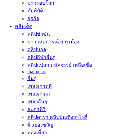
ข่าวรอบโลก
ภัยพิบัติ
ธุรกิจ
คลิปเด็ด
คลิปขำขัน
ข่าว เหตุการณ์ การเมือง
คลิปบอล
คลิปกีฬาอื่นๆ
คลิปแปลก มหัศจรรย์ เหลือเชื่อ
thaimusic
อื่นๆ
เพลงเกาหลี
เพลงสากล
เพลงอื่นๆ
ละครทีวี
คลิปดารา คลิปบันเทิงวาไรตี้
ผี สยองขวัญ
ท่องเที่ยว