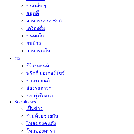
ขนมอื่น ๆ
สมูทตี้
อาหารนานาชาติ
เครื่องดื่ม
ขนมเค้ก
กับข้าว
อาหารคลีน
รถ
รีวิวรถยนต์
พริตตี้ มอเตอร์โชว์
ข่าวรถยนต์
ส่องรถดารา
รอบรู้เรื่องรถ
Socialnews
เป็นข่าว
ร่วมด้วยช่วยกัน
โพสของคนดัง
โพสของดารา