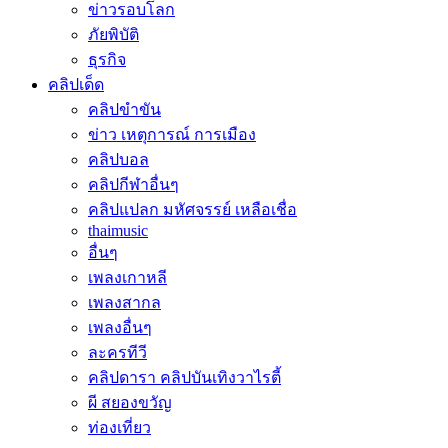
ข่าวรอบโลก
ภัยพิบัติ
ธุรกิจ
คลิปเด็ด
คลิปขำขัน
ข่าว เหตุการณ์ การเมือง
คลิปบอล
คลิปกีฬาอื่นๆ
คลิปแปลก มหัศจรรย์ เหลือเชื่อ
thaimusic
อื่นๆ
เพลงเกาหลี
เพลงสากล
เพลงอื่นๆ
ละครทีวี
คลิปดารา คลิปบันเทิงวาไรตี้
ผี สยองขวัญ
ท่องเที่ยว