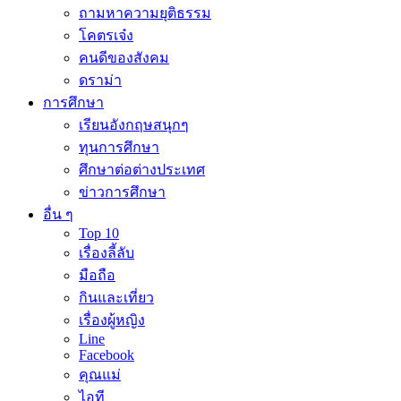
ถามหาความยุติธรรม
โคตรเจ๋ง
คนดีของสังคม
ดราม่า
การศึกษา
เรียนอังกฤษสนุกๆ
ทุนการศึกษา
ศึกษาต่อต่างประเทศ
ข่าวการศึกษา
อื่น ๆ
Top 10
เรื่องลี้ลับ
มือถือ
กินและเที่ยว
เรื่องผู้หญิง
Line
Facebook
คุณแม่
ไอที