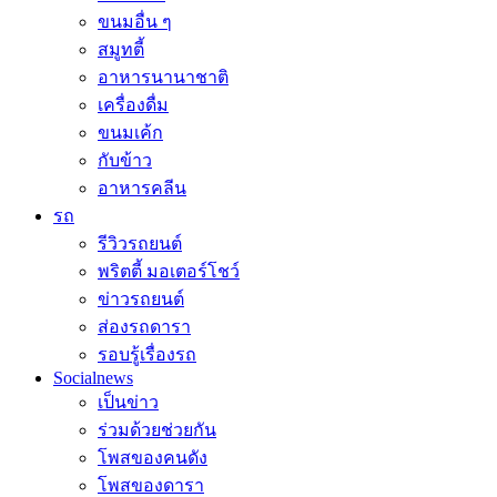
ขนมอื่น ๆ
สมูทตี้
อาหารนานาชาติ
เครื่องดื่ม
ขนมเค้ก
กับข้าว
อาหารคลีน
รถ
รีวิวรถยนต์
พริตตี้ มอเตอร์โชว์
ข่าวรถยนต์
ส่องรถดารา
รอบรู้เรื่องรถ
Socialnews
เป็นข่าว
ร่วมด้วยช่วยกัน
โพสของคนดัง
โพสของดารา