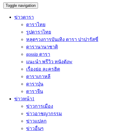
Toggle navigation
ข่าวดารา
ดาราไทย
รูปดาราไทย
หลุดๆวงการบันเทิง ดารา ปาปารัสซี่
ดารานานาชาติ
gossip ดารา
แนะนำ พรีวิว หนังดังw
เรื่องย่อ ละครฮิต
ดาราเกาหลี
ดาราปุ่น
ดาราจีน
ข่าวหน้า1
ข่าวการเมือง
ข่าวอาชญากรรม
ข่าวแปลก
ข่าวอื่นๆ