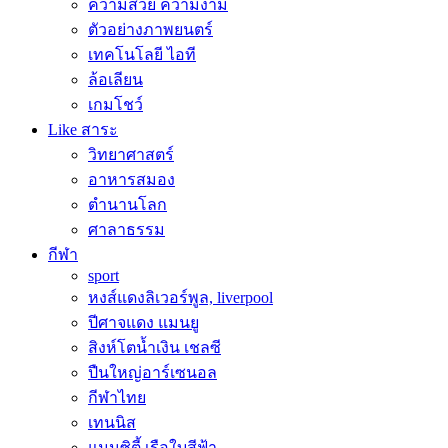
ความสวย ความงาม
ตัวอย่างภาพยนตร์
เทคโนโลยี ไอที
ล้อเลียน
เกมโชว์
Like สาระ
วิทยาศาสตร์
อาหารสมอง
ตำนานโลก
ศาลาธรรม
กีฬา
sport
หงส์แดงลิเวอร์พูล, liverpool
ปีศาจแดง แมนยู
สิงห์โตน้ำเงิน เชลซี
ปืนใหญ่อาร์เซนอล
กีฬาไทย
เทนนิส
แมนซิตี้ เรือใบสีฟ้า